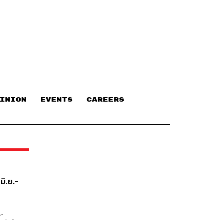
INION
EVENTS
CAREERS
มิ.ย.-
น-