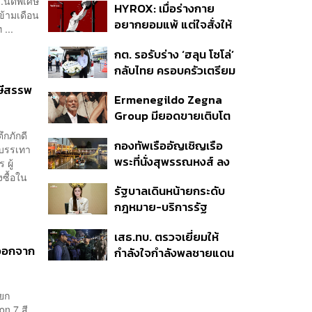
.นัดพิเศษ
HYROX: เมื่อร่างกาย
ชีวิต
ข้ามเดือน
อยากยอมแพ้ แต่ใจสั่งให้
...
ไปต่อ นี่คือบททดสอบ
กต. รอรับร่าง ‘ฮลุน โซโล่’
Self-Commitment ที่น่า
กลับไทย ครอบครัวเตรียม
ลอง
ชันสูตรสาเหตุการเสียชีวิต
าษีสรรพ
Ermenegildo Zegna
Group มียอดขายเติบโต
ขึ้น 10.3% ในไตรมาสที่ 2
ึกภักดี
กองทัพเรืออัญเชิญเรือ
ของปีนี้
อบรรเทา
พระที่นั่งสุพรรณหงส์ ลง
 ผู้
น้ำซ้อมฝีพายเตรียมขบวน
ซื้อใน
รัฐบาลเดินหน้ายกระดับ
พยุหยาตราทางชลมารค ปี
กฎหมาย-บริการรัฐ
2569
คุ้มครองสิทธิผู้มีความ
เสธ.ทบ. ตรวจเยี่ยมให้
หลากหลายทางเพศ ดัน
 ออกจาก
กำลังใจกำลังพลชายแดน
ความเท่าเทียมตั้งแต่
ใต้ ย้ำไม่ประมาท เดินหน้า
หลักสูตรในห้องเรียนถึงที่
รักษาความสงบ-สร้าง
ทำงาน
ายก
สันติสุข
 7​ สี​