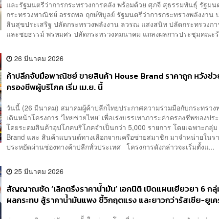
และรัฐมนตรีว่าการกระทรวงการคลัง พร้อมด้วย ศุภจี สุธรรมพันธุ์ รัฐมน
กระทรวงพาณิชย์ อรรถพล ฤกษ์พิบูลย์ รัฐมนตรีว่าการกระทรวงพลังงาน 
สินสุขประเสริฐ ปลัดกระทรวงพลังงาน ลวรณ แสงสนิท ปลัดกระทรวงกา
และชยธรรม์ พรหมศร ปลัดกระทรวงคมนาคม แถลงผลการประชุมคณะรัฐ
26 มีนาคม 2026
ค้าปลีกจับมือพาณิชย์ ขายสินค้า House Brand ราคาถูก หวังช่ว
ครองชีพผู้บริโภค เริ่ม เม.ย. นี้
วันนี้ (26 มีนาคม) สมาคมผู้ค้าปลีกไทยประกาศความร่วมมือกับกระทรวง
เดินหน้าโครงการ ‘ไทยช่วยไทย’ เพื่อเร่งบรรเทาภาระค่าครองชีพของป
โดยระดมสินค้าอุปโภคบริโภคจำเป็นกว่า 5,000 รายการ โดยเฉพาะกลุ่
Brand และ สินค้าแบรนด์ทางเลือกจากเครือข่ายสมาชิก มาจำหน่ายในร
ประหยัดผ่านช่องทางค้าปลีกทั่วประเทศ โครงการดังกล่าวจะเริ่มตั้งแ...
25 มีนาคม 2026
สัญญาณชัด ‘เลิกตรึงราคาน้ำมัน’ เอกนิติ เปิดแผนเยียวยา 6 กลุ่
ผลกระทบ สู้ราคาน้ำมันแพง ชี้วิกฤตแรง และยาวกว่ารัสเซีย-ยูเ