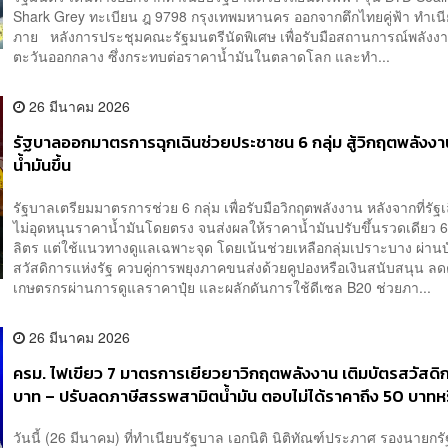
Shark Grey​ ทะเบียน ฎ 9798 กรุงเทพมหานคร ออกจากตึกไทยคู่ฟ้า ทำเน
ภาย หลังการประชุมคณะรัฐมนตรีนัดพิเศษ เพื่อรับมือสถานการณ์พลังง
ตะวันออกกลาง ซึ่งกระทบต่อราคาน้ำมันในตลาดโลก และทำ...
26 มีนาคม 2026
รัฐบาลออกมาตรการฉุกเฉินช่วยประชาชน 6 กลุ่ม สู้วิกฤตพลังงา
น้ำมันขึ้น
รัฐบาลเตรียมมาตรการช่วย 6 กลุ่ม เพื่อรับมือวิกฤตพลังงาน หลังจากที่รัฐเล
ไม่อุดหนุนราคาน้ำมันโดยตรง จนส่งผลให้ราคาน้ำมันปรับขึ้นรวดเดียว 
ลิตร แต่ใช้แนวทางดูแลเฉพาะจุด โดยเน้นช่วยเหลือกลุ่มเปราะบาง ผ่าน
สวัสดิการแห่งรัฐ ควบคู่การพยุงภาคขนส่งด้วยคูปองหรือเงินสนับสนุน ลด
เกษตรกรผ่านการดูแลราคาปุ๋ย และผลักดันการใช้ดีเซล B20 ช่วยภา...
26 มีนาคม 2026
ครม. ไฟเขียว 7 มาตรการเยียวยาวิกฤตพลังงาน เติมบัตรสวัสดิ
บาท – ปรับลดภาษีสรรพสามิตน้ำมัน ตอบไม่ได้ราคาถึง 50 บาทหร
วันนี้ (26 มีนาคม) ที่ทำเนียบรัฐบาล เอกนิติ นิติทัณฑ์ประภาศ รองนายกร