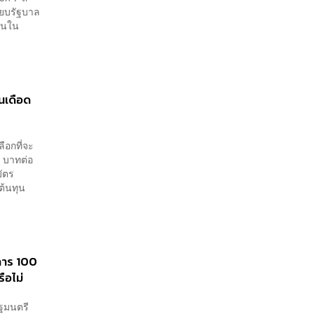
ียบรัฐบาล
านใน
นเดือด
ือกที่จะ
6 บาทต่อ
บัตร
ต้นทุน
การ 100
ือไม่
ัฐมนตรี