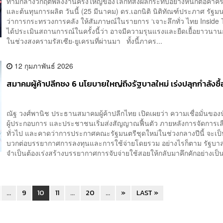
ท่ามกลางวิกฤตพลังงานครั้งใหญ่ของโลกที่ส่งผลกระทบอย่างหนักต่อค่าค
และต้นทุนการผลิต วันนี้ (25 มีนาคม) ดร.เอกนิติ นิติทัณฑ์ประภาศ รัฐม
ว่าการกระทรวงการคลัง ให้สัมภาษณ์ในรายการ ‘เจาะลึกทั่ว ไทย Inside 
ได้ประเมินสถานการณ์ในครั้งนี้ว่า อาจมีความรุนแรงและยืดเยื้อยาวนาน
ในช่วงสงครามรัสเซีย-ยูเครนที่ผ่านมา ทั้งนี้ภาคร...
12 กุมภาพันธ์ 2026
สมาคมผู้ค้าปลีกชง 6 นโยบายใหญ่ถึงรัฐบาลใหม่ เร่งปลุกกำลังซื้
ณัฐ วงศ์พานิช ประธานสมาคมผู้ค้าปลีกไทย เปิดเผยว่า ความเชื่อมั่นของ
ผู้ประกอบการ และประชาชนเริ่มส่งสัญญาณฟื้นตัว ภายหลังการจัดการเลื
ทั่วไป และคาดว่าการประกาศคณะรัฐมนตรีชุดใหม่ในช่วงกลางปีนี้ จะเป็
บวกต่อบรรยากาศการลงทุนและการใช้จ่ายโดยรวม อย่างไรก็ตาม รัฐบาล
จำเป็นต้องเร่งสร้างบรรยากาศการจับจ่ายใช้สอยให้กลับมาคึกคักอย่างเป็นร
...
9
10
11
...
20
...
»
LAST »