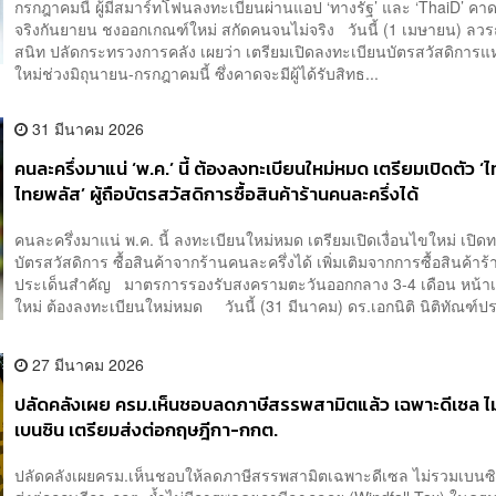
กรกฎาคมนี้ ผู้มีสมาร์ทโฟนลงทะเบียนผ่านแอป ‘ทางรัฐ’ และ ‘ThaiD’ คาดเ
จริงกันยายน ชงออกเกณฑ์ใหม่ สกัดคนจนไม่จริง วันนี้ (1 เมษายน) ลว
สนิท ปลัดกระทรวงการคลัง เผยว่า เตรียมเปิดลงทะเบียนบัตรสวัสดิการแห
ใหม่ช่วงมิถุนายน-กรกฎาคมนี้ ซึ่งคาดจะมีผู้ได้รับสิทธ...
31 มีนาคม 2026
คนละครึ่งมาแน่ ‘พ.ค.’ นี้ ต้องลงทะเบียนใหม่หมด เตรียมเปิดตัว ‘
ไทยพลัส’ ผู้ถือบัตรสวัสดิการซื้อสินค้าร้านคนละครึ่งได้
คนละครึ่งมาแน่ พ.ค. นี้ ลงทะเบียนใหม่หมด เตรียมเปิดเงื่อนไขใหม่ เปิดทา
บัตรสวัสดิการ ซื้อสินค้าจากร้านคนละครึ่งได้ เพิ่มเติมจากการซื้อสินค้า
ประเด็นสำคัญ มาตรการรองรับสงครามตะวันออกกลาง 3-4 เดือน หน้าเก
ใหม่ ต้องลงทะเบียนใหม่หมด วันนี้ (31 มีนาคม) ดร.เอกนิติ นิติทัณฑ์ปร
27 มีนาคม 2026
ปลัดคลังเผย ครม.เห็นชอบลดภาษีสรรพสามิตแล้ว เฉพาะดีเซล ไ
เบนซิน เตรียมส่งต่อกฤษฎีกา-กกต.
ปลัดคลังเผยครม.เห็นชอบให้ลดภาษีสรรพสามิตเฉพาะดีเซล ไม่รวมเบนซิ