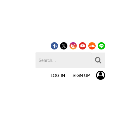
LOG IN
SIGN UP