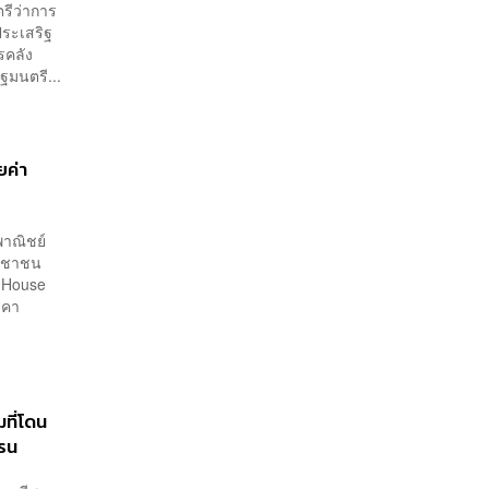
ตรีว่าการ
ประเสริฐ
รคลัง
มนตรี...
ยค่า
พาณิชย์
ระชาชน
ม House
าคา
มที่โดน
ครน