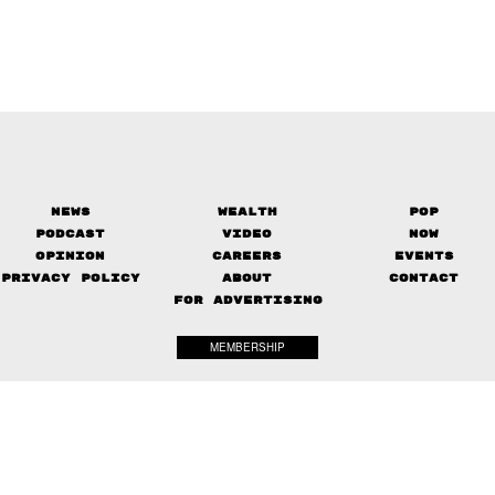
News
Wealth
Pop
Podcast
Video
Now
Opinion
Careers
Events
Privacy Policy
About
Contact
FOR ADVERTISING
MEMBERSHIP
© 2017-
2026
The Standard. All rights reserved.