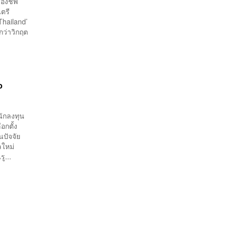
รองชีพ
นตรี
Thailand’
กว่าวิกฤต
อ
นักลงทุน
อกตั้ง
นปัจจัย
ใหม่
ู...