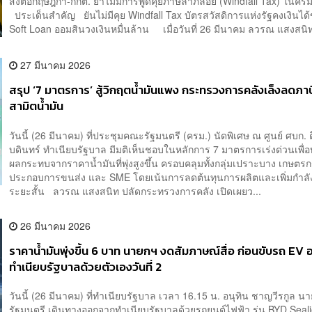
ส่งต่อกฤษฎีกา-กกต. ย้ำไม่มีการพูดคุยภาษีลาภลอย (Windfall Tax) ในครม
ประเด็นสำคัญ ยันไม่มีคุย Windfall Tax บัตรสวัสดิการแห่งรัฐคงเงินได้
Soft Loan ออมสินวงเงินหมื่นล้าน เมื่อวันที่ 26 มีนาคม ลวรณ แสงสนิท 
27 มีนาคม 2026
สรุป ‘7 มาตรการ’ สู้วิกฤตน้ำมันแพง กระทรวงการคลังเล็งลดภ
สามิตน้ำมัน
วันนี้ (26 มีนาคม) ที่ประชุมคณะรัฐมนตรี (ครม.) นัดพิเศษ ณ ศูนย์ ศบก. ต
บดินทร์ ทำเนียบรัฐบาล มีมติเห็นชอบในหลักการ 7 มาตรการเร่งด่วนเพื่
ผลกระทบจากราคาน้ำมันที่พุ่งสูงขึ้น ครอบคลุมทั้งกลุ่มเปราะบาง เกษตรกร
ประกอบการขนส่ง และ SME โดยเน้นการลดต้นทุนการผลิตและเพิ่มกำลัง
ระยะสั้น ลวรณ แสงสนิท ปลัดกระทรวงการคลัง เปิดเผยว...
26 มีนาคม 2026
ราคาน้ำมันพุ่งขึ้น 6 บาท นายกฯ งดสัมภาษณ์สื่อ ก่อนขับรถ EV
ทำเนียบรัฐบาลด้วยตัวเองวันที่ 2
วันนี้ (26 มีนาคม) ที่ทำเนียบรัฐบาล เวลา 16.15 น. อนุทิน ชาญวีรกูล น
รัฐมนตรี เดินทางออกจากทำเนียบรัฐบาลด้วยรถยนต์ไฟฟ้า รุ่น​ BYD Sealion