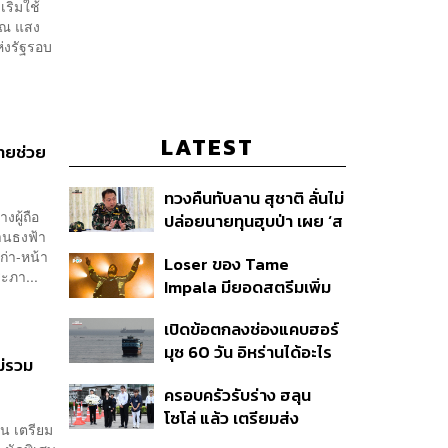
ริ่มใช้
รณ แสง
่งรัฐรอบ
LATEST
ไทยช่วย
ทวงคืนทับลาน สุชาติ ลั่นไม่
งผู้ถือ
ปล่อยนายทุนฮุบป่า เผย ‘ส
ร้านธงฟ้า
ตาร์เวลล์’ รื้อถอนเองคืบ
่า-หน้า
Loser ของ Tame
40% เตือนผู้ฝ่าฝืนเจอขั้น
ะภา...
Impala มียอดสตรีมเพิ่ม
เด็ดขาด
ขึ้น 456% หลังถูกใช้
เปิดข้อตกลงช่องแคบฮอร์
ประกอบ Spider-Man
มุซ 60 วัน อิหร่านได้อะไร
ม่รวม
ทำไมสหรัฐฯ ถึงยอม
ครอบครัวรับร่าง ฮลุน
โซโล่ แล้ว เตรียมส่ง
น เตรียม
ชันสูตรหาสาเหตุการเสีย