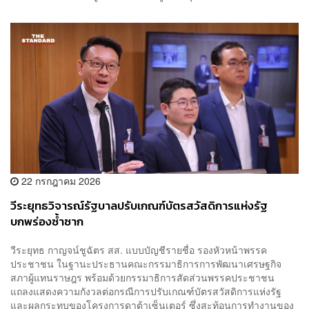
22 กรกฎาคม 2026
วีระยุทธวิจารณ์รัฐบาลปรับเกณฑ์บัตรสวัสดิการแห่งรัฐ
บกพร่องซ้ำซาก
​วีระยุทธ กาญจน์ชูฉัตร สส. แบบบัญชีรายชื่อ รองหัวหน้าพรรค
ประชาชน ในฐานะประธานคณะกรรมาธิการการพัฒนาเศรษฐกิจ
สภาผู้แทนราษฎร พร้อมด้วยกรรมาธิการสัดส่วนพรรคประชาชน
แถลงแสดงความกังวลต่อกรณีการปรับเกณฑ์บัตรสวัสดิการแห่งรัฐ
และผลกระทบของโครงการดาต้าเซ็นเตอร์ ซึ่งสะท้อนการทำงานของ