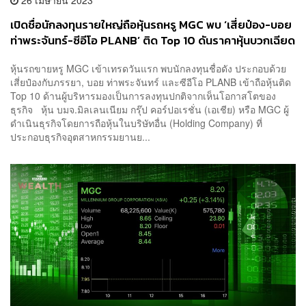
เปิดชื่อนักลงทุนรายใหญ่ถือหุ้นรถหรู MGC พบ ‘เสี่ยป๋อง-บอย
ท่าพระจันทร์-ซีอีโอ PLANB’ ติด Top 10 ดันราคาหุ้นบวกเฉียด
9%
หุ้นรถขายหรู MGC เข้าเทรดวันแรก พบนักลงทุนชื่อดัง ประกอบด้วย
เสี่ยป๋องกับภรรยา, บอย ท่าพระจันทร์ และซีอีโอ PLANB เข้าถือหุ้นติด
Top 10 ด้านผู้บริหารมองเป็นการลงทุนปกติจากเห็นโอกาสโตของ
ธุรกิจ หุ้น บมจ.มิลเลนเนียม กรุ๊ป คอร์ปอเรชั่น (เอเชีย) หรือ MGC ผู้
ดำเนินธุรกิจโดยการถือหุ้นในบริษัทอื่น (Holding Company) ที่
ประกอบธุรกิจอุตสาหกรรมยานย...