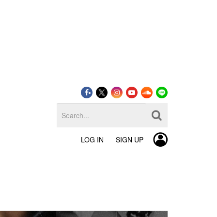
LOG IN
SIGN UP