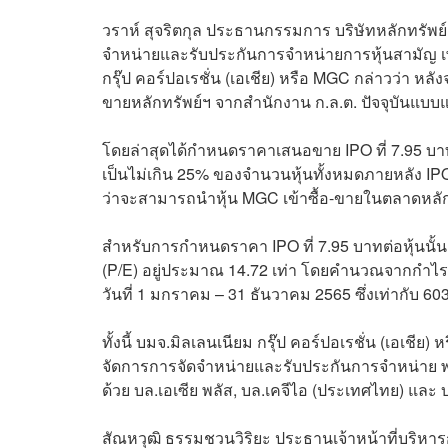
วราห์ สุจริตกุล ประธานกรรมการ บริษัทหลักทรัพย์ 
จำหน่ายและรับประกันการจำหน่ายการหุ้นสามัญ เพิ
กรุ๊ป คอร์ปอเรชั่น (เอเชีย) หรือ MGC กล่าวว่า หลั
ขายหลักทรัพย์ฯ จากสำนักงาน ก.ล.ต. ปัจจุบันแบบ
โดยล่าสุดได้กำหนดราคาเสนอขาย IPO ที่ 7.95 บาทต
เป็นไม่เกิน 25% ของจำนวนหุ้นทั้งหมดภายหลัง IP
ว่าจะสามารถนำหุ้น MGC เข้าซื้อ-ขายในตลาดหลัก
สำหรับการกำหนดราคา IPO ที่ 7.95 บาทต่อหุ้นนั้น
(P/E) อยู่ประมาณ 14.72 เท่า โดยคำนวณจากกำไรสุทธิ
วันที่ 1 มกราคม – 31 ธันวาคม 2565 ซึ่งเท่ากับ 6
ทั้งนี้ บมจ.มิลเลนเนียม กรุ๊ป คอร์ปอเรชั่น (เอเชีย)
จัดการการจัดจำหน่ายและรับประกันการจำหน่าย พร
ด้วย บล.เอเซีย พลัส, บล.เคจีไอ (ประเทศไทย) และ บ
สัณหวุฒิ ธรรมชวนวิริยะ ประธานเจ้าหน้าที่บริหารกล