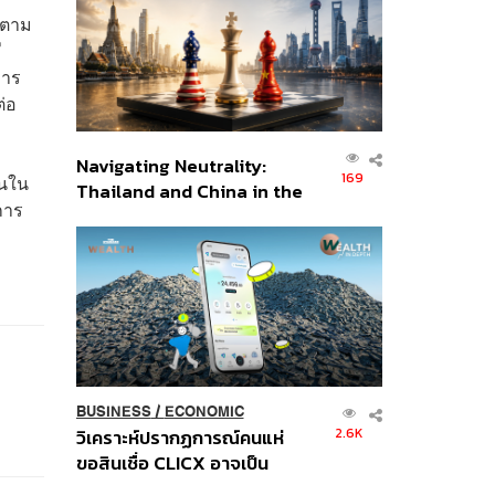
อินโดนีเซีย
 ตาม
ี
การ
่อ
Navigating Neutrality:
169
ุนใน
Thailand and China in the
การ
Age of a New Global
Order
BUSINESS
/
ECONOMIC
2.6K
วิเคราะห์ปรากฏการณ์คนแห่
ขอสินเชื่อ CLICX อาจเป็น
เพียงยอดภูเขาน้ำแข็ง ของ