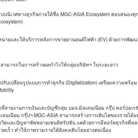
้ระบบนิเวศทางธุรกิจภายใต้ชื่อ MGC-ASIA Ecosystem ตอบสนองทุ
 Ecosystem)
จำหน่ายและให้บริการหลังการขายยานยนต์ไฟฟ้า (EV) ด้วยการพัฒน
วามสามารถในการสร้างผลกำไรให้กลุ่มบริษัทฯ ในระยะยาว
ับเปลี่ยนรูปแบบการทำธุรกิจ (Digitalization) เตรียมความพร้อม
obility
ี่สายงานการเงินและบัญชีกลุ่ม บมจ.มิลเลนเนียม กรุ๊ป คอร์ปอเรชั
า มิลเลนเนียม กรุ๊ปฯ MGC-ASIA สามารถสร้างการเติบโตของรายได้อย
วิดและปัญหาซัพพลายเชนดิสรัปชัน แต่ด้วยการมีพอร์ตธุรกิจที่ห
รวดเร็ว ทำให้ภาพรวมรายได้ยังคงเติบโตอย่างต่อเนื่อง