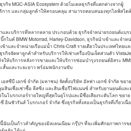
รกิจ MGC-ASIA Ecosystem ด้วยโมเดลธุรกิจที่แตกต่างจากผู้
ิการ และกลุ่มลูกค้าให้ครอบคลุม สามารถตอบสนองทุกไลฟ์สไตล์
ินค้าและบริการที่หลากหลาย ประกอบด้วย ธุรกิจจำหน่ายรถยนต์แบรน
 บิ๊กไบค์ BMW Motorrad, Harley-Davidson, ธุรกิจนำเข้าและจำหน
ำเข้าและจำหน่ายเรือแม่น้ำ Chris-Craft รายเดียวในประเทศไทยแล
รกิจจัดหาลูกค้าสำหรับบริการให้เช่าเครื่องบินเจ็ตส่วนตัว VistaJe
กิจให้บริการหลังการขายและให้บริการซ่อมบำรุงรถยนต์อิสระ M
ะยะสั้นและระยะยาว พร้อมพนักงานขับ
 เอสซีบี เอกซ์ จำกัด (มหาชน) จัดตั้งบริษัท อัลฟา เอกซ์ จำกัด ขยา
ินเชื่อเช่าซื้อ ลีสซิ่ง และสินเชื่อรีไฟแนนซ์ สำหรับยานยนต์แล
นึ่งในโบรกเกอร์รายใหญ่ที่สุดในยุโรปและมีชื่อเสียงระดับโลก ขยาย
ินชัวรันส์ โบรกเกอร์ จำกัด ซึ่งธุรกิจทั้งสองเป็นธุรกิจที่เกี่ยวเนื่
ี้นับเป็นก้าวสำคัญของมิลเลนเนียม กรุ๊ปฯ ที่จะเพิ่มศักยภาพการข
ธ์หลัก ได้แก่