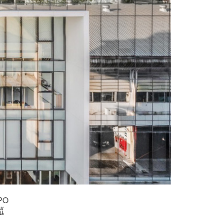
IPO
ี้