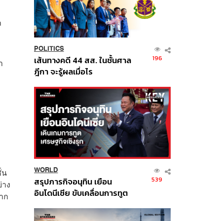
ก
POLITICS
196
เส้นทางคดี 44 สส. ในชั้นศาล
า
ฎีกา จะรู้ผลเมื่อไร
WORLD
่น
539
สรุปภารกิจอนุทิน เยือน
่าง
อินโดนีเซีย ขับเคลื่อนการทูต
ลาก
เศรษฐกิจเชิงรุก ประกาศหุ้น
ส่วนยุทธศาสตร์ไทย –