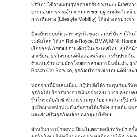
บริษัทฯ ได้วางแผนยุทธศาสตร์ขยายระบบนิเวศทางธุ
ประกอบการรายอื่น ผ่านการขยายฐานผลิตภัณฑ์ บร
การเดินทาง (Lifestyle Mobility) ได้อย่างครบวงจร
ปัจจุบันระบบนิเวศทางธุรกิจของกลุ่มบริษัทฯ มีส
ระดับโลก ได้แก่ Rolls-Royce, BMW, MINI, Honda
เรือยอชต์ Azimut รายเดียวในประเทศไทย, ธุรกิจน
อาเซียน, ธุรกิจรถยนต์มือสองพร้อมการรับประกัน, ธุ
ตัวแทนจำหน่ายบัตรโดยสารสายการบินชั้นนำ, ธุร
Bosch Car Service, ธุรกิจบริการเช่ารถยนต์ทั้งร
นอกจากนี้มิลเลนเนียม กรุ๊ปฯ ยังได้ร่วมทุนกับบริษัท
ธุรกิจให้บริการทางการเงินอย่างครบวงจร ครอบคลุมส
รีนในระดับลักชัวรี และร่วมทุนกับฮาวเด้น กรุ๊ป ห
ธุรกิจนายหน้าประกันภัยภายใต้บริษัท ฮาวเด้น แมกซี่ อ
และส่งเสริมธุรกิจหลักของกลุ่มบริษัทฯ
สำหรับการเข้าจดทะเบียนในตลาดหลักทรัพย์ฯ ครั้งน
ธุรกิจ โดยบริษัทมีแผนจะขยายธุรกิจภายใต้ 4 กลยุท