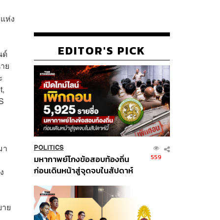
แห่ง
EDITOR'S PICK
ด์
่าย
ะ
t,
MS
ย
ะมา
POLITICS
559
มหากาพย์โกงข้อสอบท้องถิ่น
ก่อนเดินหน้าสู่จุดจบในสัปดาห์
อง
นี้
ยาย