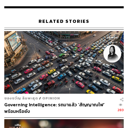
SCB EIC ชี้ธุรกิจขนาดเล็กในไทยยังฟื้นจากโควิดช้าแ
ละไม่เท่าเทียม แนะรัฐออกมาตรการกระตุ้นเศรษฐกิจ-
ช่วยเหลือต้นทุนผู้ประกอบการ
RELATED STORIES
SCBX เร่งเครื่องขยายธุรกิจตามยุทธศาสตร์ หลังผู้ถือหุ้
นไฟเขียวออกหุ้นกู้ 1 แสนล้านบาท ตั้งเป้าเป็นกลุ่มบริษั
ทเทคโนโลยีการเงินระดับภูมิภาค
SCB CIO หนุนลูกค้าเวลธ์ลงทุนตราสารหนี้เทอมฟันด์
โอกาสรับผลตอบแทนจูงใจช่วงดอกเบี้ยขาขึ้น ชู 1 ปี 1.7
5%
สามารถติดตาม THE STANDARD WEALTH
ของขวัญ ลิมพะสุต
/
OPINION
ผ่านแอปพลิเคชันต่างๆ ที่คุณสะดวกหรือใช้งานอยู่แล้วได้เลย
Governing Intelligence: รถมาแล้ว ‘สัญญาณไฟ’
283
พร้อมหรือยัง