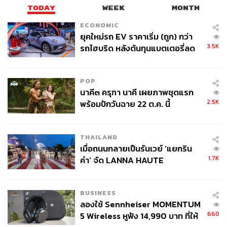
TODAY
WEEK
MONTH
ECONOMIC
ยุคใหม่รถ EV ราคาเริ่ม (ถูก) กว่า
3.5K
รถไฮบริด หลังต้นทุนแบตเตอรี่ลด
ลง - จีนแห่บุกตลาดเกิดใหม่
POP
นาคี๓ ครุฑา นาคี เผยภาพชุดแรก
2.5K
พร้อมปักวันฉาย 22 ต.ค. นี้
THAILAND
เมื่อถนนกลายเป็นรันเวย์ ‘แยกริน
1.7K
คำ’ จัด LANNA HAUTE
COUTURE กลางสายฝน
BUSINESS
ลองใช้ Sennheiser MOMENTUM
660
5 Wireless หูฟัง 14,990 บาท ที่ให้