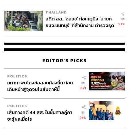
ผู้ใช้ถอดเปลี่ยนแบตเองได้ ก่อนกฎ
EU บังคับปีหน้า
THAILAND
อดีต สส. ‘ฉลอง’ ก่อเหตุยิง ‘นายก
529
อบจ.นนทบุรี’ ที่สำนักงาน ตำรวจรุด
ลงพื้นที่
EDITOR'S PICKS
POLITICS
มหากาพย์โกงข้อสอบท้องถิ่น ก่อน
621
เดินหน้าสู่จุดจบในสัปดาห์นี้
POLITICS
เส้นทางคดี 44 สส. ในชั้นศาลฎีกา
256
จะรู้ผลเมื่อไร