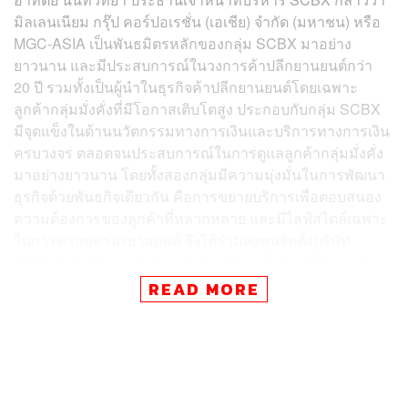
มิลเลนเนียม กรุ๊ป คอร์ปอเรชั่น (เอเชีย) จำกัด (มหาชน) หรือ
MGC-ASIA เป็นพันธมิตรหลักของกลุ่ม SCBX มาอย่าง
ยาวนาน และมีประสบการณ์ในวงการค้าปลีกยานยนต์กว่า
20 ปี รวมทั้งเป็นผู้นำในธุรกิจค้าปลีกยานยนต์โดยเฉพาะ
ลูกค้ากลุ่มมั่งคั่งที่มีโอกาสเติบโตสูง ประกอบกับกลุ่ม SCBX
มีจุดแข็งในด้านนวัตกรรมทางการเงินและบริการทางการเงิน
ครบวงจร ตลอดจนประสบการณ์ในการดูแลลูกค้ากลุ่มมั่งคั่ง
มาอย่างยาวนาน โดยทั้งสองกลุ่มมีความมุ่งมั่นในการพัฒนา
ธุรกิจด้วยพันธกิจเดียวกัน คือการขยายบริการเพื่อตอบสนอง
ความต้องการของลูกค้าที่หลากหลาย และมีไลฟ์สไตล์เฉพาะ
ในการครอบครองยานยนต์ จึงได้ร่วมลงทุนจัดตั้งบริษัท
Alpha X ซึ่งเกิดจากการหลอมรวมศักยภาพของทั้งสองกลุ่ม
ในด้านธุรกิจยานยนต์และนวัตกรรมทางการเงิน
READ MORE
วศิน ไสยวรรณ ประธานเจ้าหน้าที่บริหาร Alpha X กล่าวว่า
Alpha X เป็นบริษัทรายแรกๆ ในประเทศไทยที่มุ่งเน้นการให้
บริการทางการเงินแก่กลุ่มลูกค้ามั่งคั่ง ซึ่งเป็นกลุ่มที่มี
ศักยภาพในการเติบโตสูง และมีไลฟ์สไตล์ในการครอบครอง