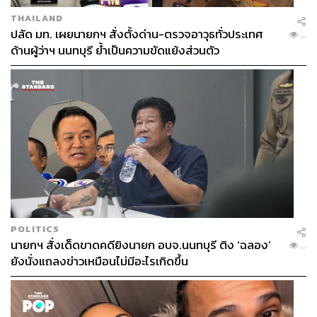
THAILAND
ปลัด มท. เผยนายกฯ สั่งตั้งด่าน-ตรวจอาวุธทั่วประเทศ
...
ด้านผู้ว่าฯ นนทบุรี ย้ำเป็นความขัดแย้งส่วนตัว
POLITICS
นายกฯ สั่งเด็ดขาดคดียิงนายก อบจ.นนทบุรี ติง ‘ฉลอง’
...
ยังนั่งแถลงข่าวเหมือนไม่มีอะไรเกิดขึ้น