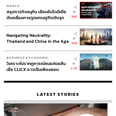
WORLD
สรุปภารกิจอนุทิน เยือนอินโดนีเซีย
565
ขับเคลื่อนการทูตเศรษฐกิจเชิงรุก
ประกาศหุ้นส่วนยุทธศาสตร์ไทย –
อินโดนีเซีย
Navigating Neutrality:
Thailand and China in the Age
209
of a New Global Order
BUSINESS
/
ECONOMIC
วิเคราะห์ปรากฏการณ์คนแห่ขอสิน
2.7K
เชื่อ CLICX อาจเป็นเพียงยอด
ภูเขาน้ำแข็ง ของปัญหาหนี้ครัว
เรือนไทยที่ถูกซุกไว้
LATEST STORIES