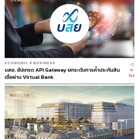
TAGS:
สินเชื่อยานยนต์
SCBX
Alpha X
สินเชื่อรถหรู
บมจ.มิลเลนเนียม กรุ๊ป คอร์ปอเรชั่น (เอเชีย) (MGC)
วศิน ไสยวรรณ
อาทิตย์ นันทวิทยา
MGC-ASIA
สินเชื่อ
เงินกู้
ECONOMIC
/
BUSINESS
บสย. อัปเกรด API Gateway ยกระดับการค้ำประกันสิน
153
เชื่อผ่าน Virtual Bank
308
ABOUT THE AUTHOR
ดำรงเกียรติ มาลา
Content Creator THE STANDARD WEALTH