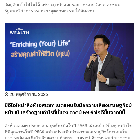
วัตถุดิบเข้าไปไม่ได้ เพราะถูกน้ำล้อมรอบ ธนกร วังบุญคงชนะ
รัฐมนตรีว่าการกระทรวงอุตสาหกรรม ให้สัมภาษ...
20 พฤศจิกายน 2025
ซีอีโอใหม่ ‘สิงห์ เอสเตท’ เปิดแผนรับมือความเสี่ยงเศรษฐกิจปี
หน้า เน้นสร้างฐานกำไรที่มั่นคง คาดปี 69 กำไรดีขึ้นจากปีนี้
สิงห์ เอสเตท ประกาศกลยุทธ์ธุรกิจในปี 2569 เดินหน้าสร้างฐานกำไร
ที่มีคุณภาพในปี 2569 แม้จะประเมินว่าสภาวะเศรษฐกิจโลกและใน
ประเทศยังคงเต็มไปด้วยความท้าทาย ชัยรัตน์ ศิวะพรพันธ์ ประธาน