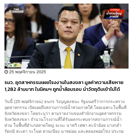
25 พฤศจิกายน 2025
รมว. อุตสาหกรรมเผยโรงงานในสงขลา มูลค่าความเสียหาย
1,282 ล้านบาท ในนิคมฯ ถูกน้ำล้อมรอบ นำวัตถุดิบเข้าไม่ได้
วันนี้ (25 พฤศจิกายน) ธนกร วังบุญคงชนะ รัฐมนตรีว่าการกระทรวง
อุตสาหกรรม เปิดเผยถึงสถานการณ์น้ำท่วมภาคใต้ โดยเฉพาะในพื้นที่
จังหวัดสงขลา โดยระบุว่า ตามรายงานของสำนักงานอุตสาหกรรม
จังหวัดสงขลา จำนวนโรงงานที่ได้รับผลกระทบจากสถานการณ์น้ำ
ท่วม ในพื้นที่อำเภอหาดใหญ่ จะนะ นาทวี เทพา สะบ้าย้อย บางกล่ำ
รัตภูมิ สะเดา ระโนด ควนเนียง นาหม่อม และคลองหอยโข่ง ประกอ