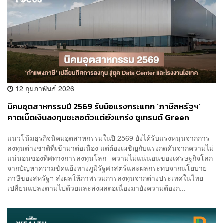
12 กุมภาพันธ์ 2026
นิคมอุตสาหกรรมปี 2569 รับมือแรงกระแทก ‘ภาษีสหรัฐฯ’
คาดเม็ดเงินลงทุนชะลอตัวแต่ยังแกร่ง ชูเทรนด์ Green
Living-Data Center เป็นแม่เหล็กดึงดูดการลงทุนใหม่นอก
แนวโน้มธุรกิจนิคมอุตสาหกรรมในปี 2569 ยังได้รับแรงหนุนจากการ
EEC
ลงทุนต่างชาติที่เข้ามาต่อเนื่อง แต่ต้องเผชิญกับแรงกดดันจากความไม่
แน่นอนของทิศทางการลงทุนโลก ความไม่แน่นอนของเศรษฐกิจโลก
จากปัญหาความขัดแย้งทางภูมิรัฐศาสตร์และผลกระทบจากนโยบาย
ภาษีของสหรัฐฯ ส่งผลให้ภาพรวมการลงทุนจากต่างประเทศในไทย
เปลี่ยนแปลงตามไปด้วยและส่งผลต่อเนื่องมายังความต้องก...