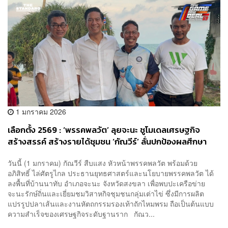
1 มกราคม 2026
เลือกตั้ง 2569 : ‘พรรคพลวัต’ ลุยจะนะ ชูโมเดลเศรษฐกิจ
สร้างสรรค์ สร้างรายได้ชุมชน ‘กัณวีร์’ ลั่นปกป้องผลศึกษา
SEA ขวางนิคมฯ ทับที่ทำกิน
วันนี้ (1 มกราคม) กัณวีร์ สืบแสง หัวหน้าพรรคพลวัต พร้อมด้วย
อภิสิทธิ์ ไล่ศัตรูไกล ประธานยุทธศาสตร์และนโยบายพรรคพลวัต ได้
ลงพื้นที่บ้านนาทับ อำเภอจะนะ จังหวัดสงขลา เพื่อพบปะเครือข่าย
จะนะรักษ์ถิ่นและเยี่ยมชมวิสาหกิจชุมชนกลุ่มเต่าไข่ ซึ่งมีการผลิต
แปรรูปปลาเส้นและงานหัตถกรรมรองเท้าถักไหมพรม ถือเป็นต้นแบบ
ความสำเร็จของเศรษฐกิจระดับฐานราก กัณว...