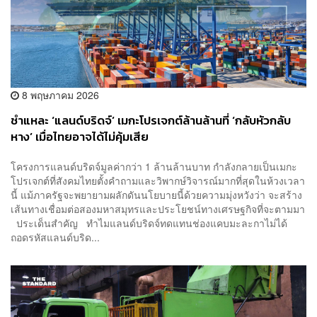
8 พฤษภาคม 2026
ชำแหละ ‘แลนด์บริดจ์’ เมกะโปรเจกต์ล้านล้านที่ ‘กลับหัวกลับ
หาง’ เมื่อไทยอาจได้ไม่คุ้มเสีย
โครงการแลนด์บริดจ์มูลค่ากว่า 1 ล้านล้านบาท กำลังกลายเป็นเมกะ
โปรเจกต์ที่สังคมไทยตั้งคำถามและวิพากษ์วิจารณ์มากที่สุดในห้วงเวลา
นี้ แม้ภาครัฐจะพยายามผลักดันนโยบายนี้ด้วยความมุ่งหวังว่า จะสร้าง
เส้นทางเชื่อมต่อสองมหาสมุทรและประโยชน์ทางเศรษฐกิจที่จะตามมา
ประเด็นสำคัญ ทำไมแลนด์บริดจ์ทดแทนช่องแคบมะละกาไม่ได้
ถอดรหัสแลนด์บริด...