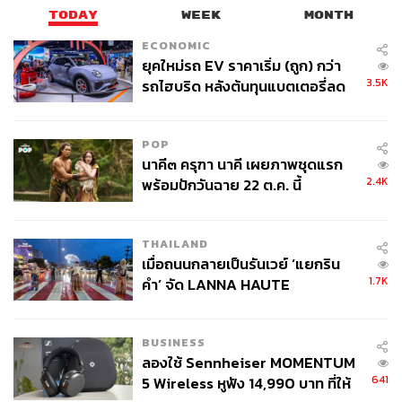
TODAY
WEEK
MONTH
ECONOMIC
ยุคใหม่รถ EV ราคาเริ่ม (ถูก) กว่า
3.5K
รถไฮบริด หลังต้นทุนแบตเตอรี่ลด
ลง - จีนแห่บุกตลาดเกิดใหม่
POP
นาคี๓ ครุฑา นาคี เผยภาพชุดแรก
2.4K
พร้อมปักวันฉาย 22 ต.ค. นี้
THAILAND
เมื่อถนนกลายเป็นรันเวย์ ‘แยกริน
1.7K
คำ’ จัด LANNA HAUTE
COUTURE กลางสายฝน
BUSINESS
ลองใช้ Sennheiser MOMENTUM
641
5 Wireless หูฟัง 14,990 บาท ที่ให้