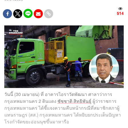
514
วันนี้ (30 เมษายน) ที่ อาคารไอราวัตพัฒนา ศาลาว่าการ
กรุงเทพมหานคร 2 ดินแดง
ชัชชาติ สิทธิพันธุ์
ผู้ว่าราชการ
กรุงเทพมหานคร ได้ชี้แจงความคืบหน้ากรณีที่สมาชิกสภาผู้
แทนราษฎร (สส.) กรุงเทพมหานคร ได้หยิบยกประเด็นปัญหา
โรงกำจัดขยะอ่อนนุชขึ้นมาหารือ