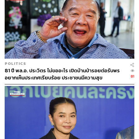
จัดการที่ถูกต้อง และพัฒนาไปสู่รูปแบบอุตสาหกรรมขยะ
อย่างเป็นรูปธรรม ซึ่งเป้าหมายสูงสุดคือการบริหารจัดการ
พื้นที่ในภาพรวมให้มีลักษณะคล้ายคลึงกับนิคมอุตสาหกรรม
โดยล่าสุด ตนพร้อมด้วย ต่อศักดิ์ โชติมงคล ประธานที่ปรึกษา
ของผู้ว่าราชการกรุงเทพมหานคร ได้เดินทางไปศึกษาดูงานที่
นิคมอุตสาหกรรมมาบตาพุด จังหวัดระยอง เพื่อถอดบทเรียน
ด้านการบริหารจัดการสิ่งแวดล้อม และแนวทางการทำ
กิจกรรมความรับผิดชอบต่อสังคม (CSR) ร่วมกับชุมชน เพื่อ
POLITICS
นำมาประยุกต์ใช้กับพื้นที่อ่อนนุช พร้อมทั้งพิจารณาแนวทาง
81 ปี พล.อ. ประวิตร ไม่ขออะไร เปิดบ้านป่ารอยต่อรับพร
การจัดตั้งหน่วยงานเฉพาะกิจเพื่อทำหน้าที่ดูแลรักษาสิ่ง
81
อยากเห็นประเทศเรียบร้อย ประชาชนมีความสุข
แวดล้อมและคุณภาพชีวิตของชุมชนโดยรอบอย่างยั่งยืนต่อ
ไป
TAGS:
นิคมอุตสาหกรรม
ต่อศักดิ์ โชติมงคล
สมาชิกสภาผู้แทนราษฎร (สส.)
ชัชชาติ สิทธิพันธุ์
กรุงเทพมหานคร
มาบตาพุด
CCTV
ระยอง
จักกพันธุ์ ผิวงาม
ขยะ
พรพรหม วิกิตเศรษฐ์
ผู้ว่าราชการกรุงเทพมหานคร