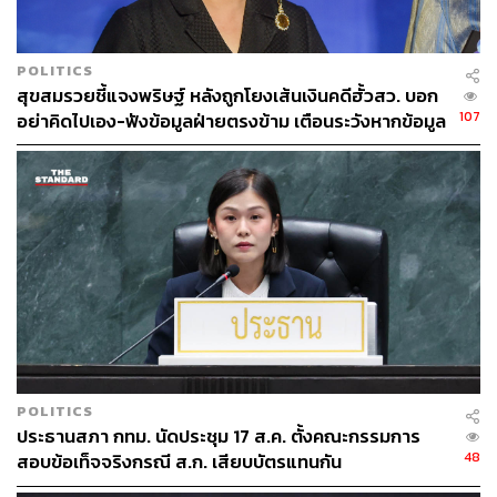
POLITICS
สุขสมรวยชี้แจงพริษฐ์ หลังถูกโยงเส้นเงินคดีฮั้วสว. บอก
107
อย่าคิดไปเอง-ฟังข้อมูลฝ่ายตรงข้าม เตือนระวังหากข้อมูล
ไม่จริง
514
ABOUT THE AUTHOR
THE STANDARD TEAM
กองบรรณาธิการ THE STANDARD
POLITICS
ประธานสภา กทม. นัดประชุม 17 ส.ค. ตั้งคณะกรรมการ
48
สอบข้อเท็จจริงกรณี ส.ก. เสียบบัตรแทนกัน