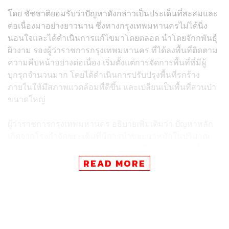
โดย ชัชชาติยอมรับว่าปัญหาดังกล่าวเป็นประเด็นที่สะสมและ
ต่อเนื่องมาอย่างยาวนาน ซึ่งทางกรุงเทพมหานครไม่ได้นิ่ง
นอนใจและได้ดำเนินการแก้ไขมาโดยตลอด นำโดยจักกพันธุ์
ผิวงาม รองผู้ว่าราชการกรุงเทพมหานคร ที่ได้ลงพื้นที่ติดตาม
ความคืบหน้าอย่างต่อเนื่อง เริ่มตั้งแต่การจัดการพื้นที่ที่มีผู้
บุกรุกจำนวนมาก โดยได้ดำเนินการปรับปรุงพื้นที่รกร้าง
ภายในให้มีสภาพแวดล้อมที่ดีขึ้น และเปลี่ยนเป็นพื้นที่สวนป่า
ขนาดใหญ่
ผู้ว่าราชการกรุงเทพมหานคร อธิบายเพิ่มเติมว่า ปัญหาหลัก
เกิดจากโรงกำจัดขยะเดิมที่มีการนำขยะมาหมักในปริมาณ
สูงถึง 800 ตันต่อวัน ซึ่ง กทม. ได้มีคำสั่งให้ปิดปรับปรุงเพื่อยก
ระดับมาตรฐานแล้ว ขณะเดียวกัน โครงสร้างเดิมมีโรงกำจัด
READ MORE
ขยะหลัก 2 ประเภท คือ โรงผลิตปุ๋ยและโรงหมักขยะ ซึ่ง
ดำเนินการภายใต้สัญญาสัมปทานเก่าที่ไม่ได้ระบุเงื่อนไขด้าน
การจัดการสิ่งแวดล้อมไว้อย่างรัดกุม อย่างไรก็ตาม กทม. ได้
ขอความร่วมมือจากผู้ประกอบการให้ปรับปรุงระบบให้มี
ความมิดชิดมากขึ้น โดยเฉพาะการปรับเป็นระบบปิดเพื่อลด