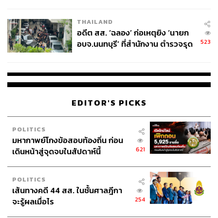
ผู้ใช้ถอดเปลี่ยนแบตเองได้ ก่อนกฎ
EU บังคับปีหน้า
THAILAND
อดีต สส. ‘ฉลอง’ ก่อเหตุยิง ‘นายก
523
อบจ.นนทบุรี’ ที่สำนักงาน ตำรวจรุด
ลงพื้นที่
EDITOR'S PICKS
POLITICS
มหากาพย์โกงข้อสอบท้องถิ่น ก่อน
621
เดินหน้าสู่จุดจบในสัปดาห์นี้
POLITICS
เส้นทางคดี 44 สส. ในชั้นศาลฎีกา
254
จะรู้ผลเมื่อไร