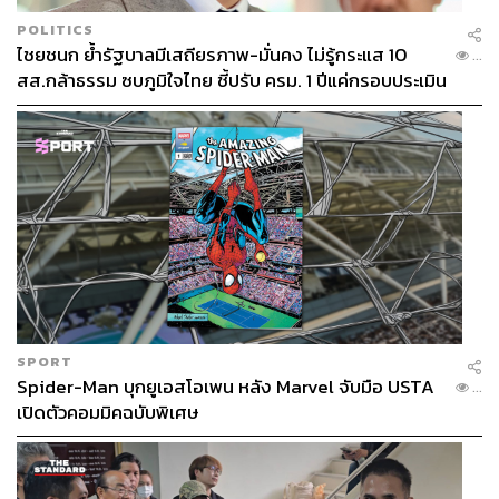
POLITICS
ไชยชนก ย้ำรัฐบาลมีเสถียรภาพ-มั่นคง ไม่รู้กระแส 10
...
สส.กล้าธรรม ซบภูมิใจไทย ชี้ปรับ ครม. 1 ปีแค่กรอบประเมิน
โยนนายกฯ ตัดสินใจ
SPORT
Spider-Man บุกยูเอสโอเพน หลัง Marvel จับมือ USTA
...
เปิดตัวคอมมิคฉบับพิเศษ