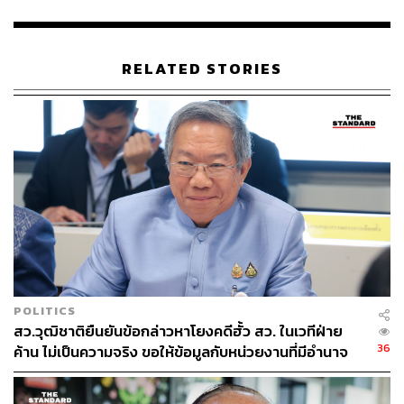
ร้อยไร่บริเวณนี้ ให้ยกระดับกลายเป็นศูนย์อุตสาหกรรมขยะ
ของกรุงเทพมหานคร และเป็นศูนย์ตัวอย่างด้านการรีไซเคิล
ระดับประเทศในอนาคต
RELATED STORIES
ทางด้าน พรพรหม วิกิตเศรษฐ์ ที่ปรึกษาของผู้ว่าราชการ
กรุงเทพมหานคร และผู้บริหารด้านความยั่งยืนของ
กรุงเทพมหานคร ได้ให้ข้อมูลเสริมว่า นอกจากการใช้ E-
Nose แล้ว ยังได้มีการติดตั้งระบบกล้องโทรทัศน์วงจรปิด
(CCTV) เพื่อตรวจสอบการดำเนินงานของแต่ละโรงงานอย่าง
ใกล้ชิด ป้องกันปัญหาการกองขยะในพื้นที่เปิดโล่ง ตลอดจน
การปรับปรุงระบบโรงงานกำจัดขยะเชิงกล-ชีวภาพ หรือ
MBT (Mechanical Biological Treatment) ที่เคยมีปัญหากลิ่น
รบกวน โดยได้เพิ่มโครงสร้างอาคารปิดและระบบประตูสอง
ชั้นสำหรับรถขนถ่ายขยะ เพื่อป้องกันการรั่วไหลของกลิ่นสู่
POLITICS
ภายนอก
สว.วุฒิชาติยืนยันข้อกล่าวหาโยงคดีฮั้ว สว. ในเวทีฝ่าย
36
ค้าน ไม่เป็นความจริง ขอให้ข้อมูลกับหน่วยงานที่มีอำนาจ
นอกจากนี้ กทม. ยังอยู่ระหว่างการเจรจากับผู้ประกอบการ
เท่านั้น
รายย่อยที่บุกรุกพื้นที่ เพื่อดึงกลุ่มคนเหล่านี้เข้าสู่ระบบการ