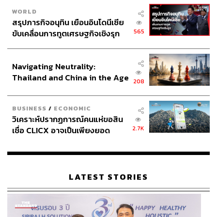
WORLD
สรุปภารกิจอนุทิน เยือนอินโดนีเซีย
565
ขับเคลื่อนการทูตเศรษฐกิจเชิงรุก
ประกาศหุ้นส่วนยุทธศาสตร์ไทย –
อินโดนีเซีย
Navigating Neutrality:
Thailand and China in the Age
208
of a New Global Order
BUSINESS
/
ECONOMIC
วิเคราะห์ปรากฏการณ์คนแห่ขอสิน
2.7K
เชื่อ CLICX อาจเป็นเพียงยอด
ภูเขาน้ำแข็ง ของปัญหาหนี้ครัว
เรือนไทยที่ถูกซุกไว้
LATEST STORIES