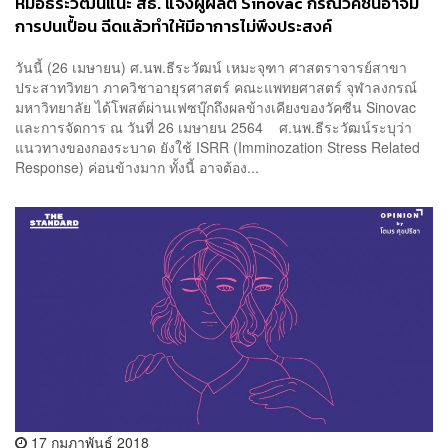
หมอธีระวัฒน์แนะ สธ. แจ้งผู้ผลิต Sinovac กรณีวัคซีนอาจมี
การปนเปื้อน ฉีดแล้วทำให้มีอาการไม่พึงประสงค์
วันนี้ (26 เมษายน) ศ.นพ.ธีระวัฒน์ เหมะจุฑา ศาสตราจารย์สาขา
ประสาทวิทยา ภาควิชาอายุรศาสตร์ คณะแพทยศาสตร์ จุฬาลงกรณ์
มหาวิทยาลัย ได้โพสต์ผ่านเฟซบุ๊กถึงผลข้างเคียงของวัคซีน Sinovac
และการจัดการ ณ วันที่ 26 เมษายน 2564 ศ.นพ.ธีระวัฒน์ระบุว่า
แนวทางของกองระบาด ยังใช้ ISRR (Imminozation Stress Related
Response) ค่อนข้างมาก ทั้งนี้ อาจต้อง...
17 กุมภาพันธ์ 2018