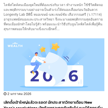
ไลฟ์สไตล์คนเมืองยุคใหม่ที่ต้องแข่งกับเวลา ทำงานหนัก ใช้ชีวิตติดจอ
และพฤติกรรมบางอย่างอาจเป็นตัวเร่งให้สมองเสื่อมก่อนวัยอันควร
Longevity Lab อีพีนี้ หมอเขษม์-นพ.เขษม์ชัย เสือวรรณศรี (ว.17114)
อายุรแพทย์สมองและประสาทวิทยา จึงจะมาเผยพฤติกรรมสุดอันตราย
ที่คนเมืองมักทำโดยไม่รู้ตัว พร้อมแนะนำวิธีปรับจูนไลฟ์สไตล์เพื่อกู้คืน
สุขภาพสมองให้กลับมาแข็งแรงอีกครั้...
2 มกราคม 2026
เลิกตั้งเป้าใหญ่แล้วจะรอด! นักประสาทวิทยาเตือน New
Year’s resolutions มักพังเพราะกดดันเกินไป แนะใช้สูตรเริ่ม