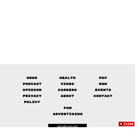
News
Wealth
Pop
Podcast
Video
Now
Opinion
Careers
Events
Privacy
About
Contact
Policy
FOR
ADVERTISING
MEMBERSHIP