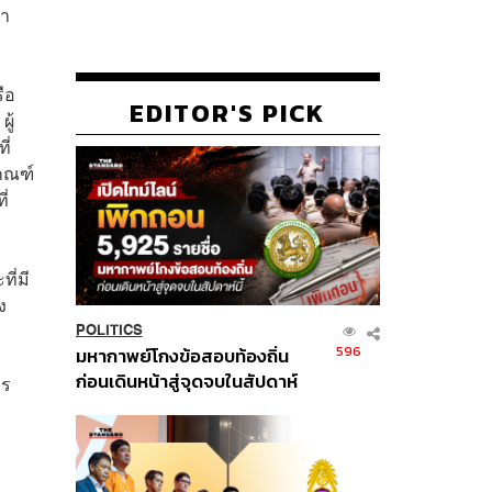
่า
ือ
EDITOR'S PICK
ู้
ี่
เกณฑ์
ี่
ี่มี
ง
POLITICS
596
มหากาพย์โกงข้อสอบท้องถิ่น
ก่อนเดินหน้าสู่จุดจบในสัปดาห์
าร
นี้