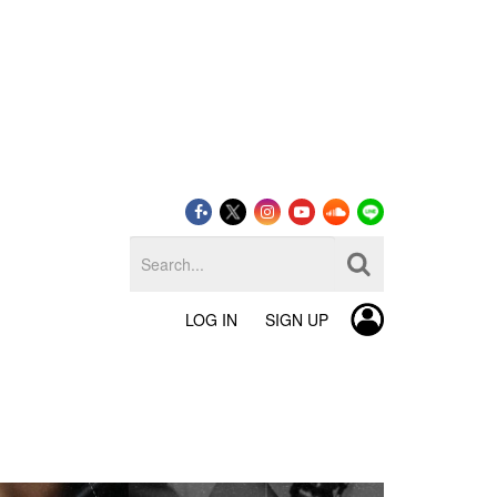
LOG IN
SIGN UP