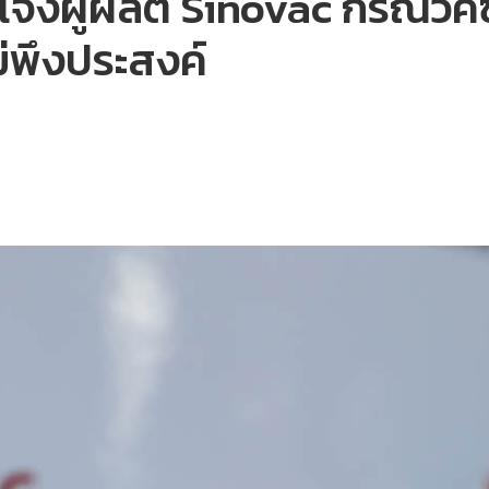
แจ้งผู้ผลิต Sinovac กรณีวัค
ม่พึงประสงค์