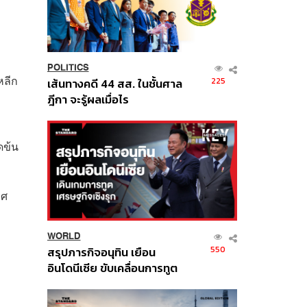
POLITICS
หลีก
225
เส้นทางคดี 44 สส. ในชั้นศาล
ฎีกา จะรู้ผลเมื่อไร
ดข้น
ทศ
WORLD
550
สรุปภารกิจอนุทิน เยือน
อินโดนีเซีย ขับเคลื่อนการทูต
เศรษฐกิจเชิงรุก ประกาศหุ้น
ส่วนยุทธศาสตร์ไทย –