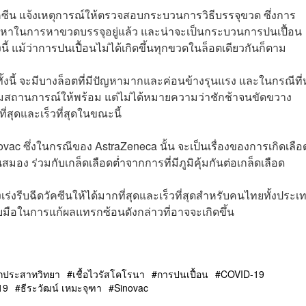
คซีน แจ้งเหตุการณ์ให้ตรวจสอบกระบวนการวิธีบรรจุขวด ซึ่งการ
ปัญหาในการหาขวดบรรจุอยู่แล้ว และน่าจะเป็นกระบวนการปนเปื้อน
นี้ แม้ว่าการปนเปื้อนไม่ได้เกิดขึ้นทุกขวดในล็อตเดียวกันก็ตาม
ทั้งนี้ จะมีบางล็อตที่มีปัญหามากและค่อนข้างรุนแรง และในกรณีที่
ียมสถานการณ์ให้พร้อม แต่ไม่ได้หมายความว่าชักช้าจนขัดขวาง
สุดและเร็วที่สุดในขณะนี้
inovac ซึ่งในกรณีของ AstraZeneca นั้น จะเป็นเรื่องของการเกิดเลือ
มอง ร่วมกับเกล็ดเลือดต่ำจากการที่มีภูมิคุ้มกันต่อเกล็ดเลือด
งเร่งรีบฉีดวัคซีนให้ได้มากที่สุดและเร็วที่สุดสำหรับคนไทยทั้งประเ
ับมือในการแก้ผลแทรกซ้อนดังกล่าวที่อาจจะเกิดขึ้น
ักประสาทวิทยา
เชื้อไวรัสโคโรนา
การปนเปื้อน
COVID-19
19
ธีระวัฒน์ เหมะจุฑา
Sinovac