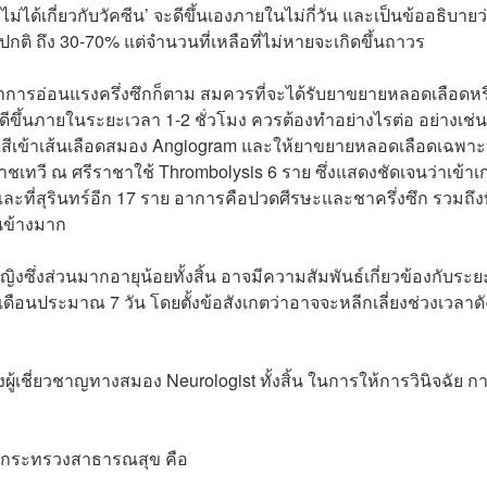
ม่ได้เกี่ยวกับวัคซีน’ จะดีขึ้นเองภายในไม่กี่วัน และเป็นข้ออธิบายว
 ถึง 30-70% แต่จำนวนที่เหลือที่ไม่หายจะเกิดขึ้นถาวร
อาการอ่อนแรงครึ่งซึกก็ตาม สมควรที่จะได้รับยาขยายหลอดเลือดหร
ดีขึ้นภายในระยะเวลา 1-2 ชั่วโมง ควรต้องทำอย่างไรต่อ อย่างเช่น ผ
ดสีเข้าเส้นเลือดสมอง Angiogram และให้ยาขยายหลอดเลือดเฉพาะท
ชเทวี
ณ ศรีราชาใช้ Thrombolysis 6 ราย ซึ่งแสดงชัดเจนว่าเข้า
ที่สุรินทร์อีก 17 ราย อาการคือปวดศีรษะและชาครึ่งซึก รวมถึงท
นข้างมาก
หญิงซึ่งส่วนมากอายุน้อยทั้งสิ้น อาจมีความสัมพันธ์เกี่ยวข้องกับระยะท
ือนประมาณ 7 วัน โดยตั้งข้อสังเกตว่าอาจจะหลีกเลี่ยงช่วงเวลาดั
งผู้เชี่ยวชาญทางสมอง Neurologist ทั้งสิ้น ในการให้การวินิจฉัย ก
ของกระทรวงสาธารณสุข คือ