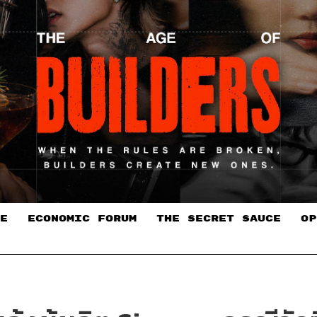
E
ECONOMIC FORUM
THE SECRET SAUCE​
OP