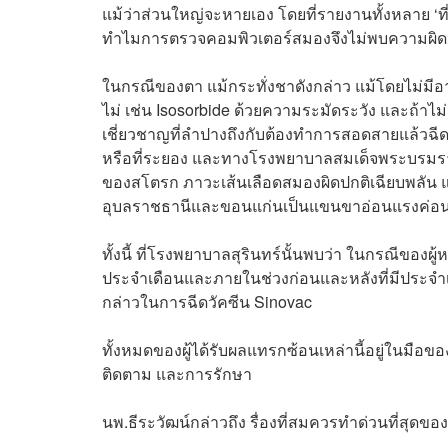
แม้ว่าส่วนใหญ่จะหายเอง โดยที่รายงานทั้งหลาย ‘ที่ไ
ทำไมการตรวจคอมพิวเตอร์สมองจึงไม่พบความผิดปกติ
ในกรณีของตา แม้กระทั่งชาดังกล่าว แม้โดยไม่มี
ไม่ เช่น Isosorbide ด้วยความระมัดระวัง และถ้าไม่
เชี่ยวชาญที่ลำปางถึงกับต้องทำการสอดสายแล้วฉี
หรือที่ระยอง และทางโรงพยาบาลสมเด็จ
พระบรมรา
ของสโตรก ภาวะเส้นเลือดสมองผิดปกติเฉียบพลัน และ
อุบลราชธานีและขอนแก่นเป็นแขนขาอ่อนแรงค่อ
ทั้งนี้ ที่โรงพยาบาลสุรินทร์นั้นพบว่า ในกรณีของผู้
ประจำเดือนและภายในช่วงก่อนและหลังที่มีประจำเด
กล่าวในการฉีดวัคซีน Sinovac
ทั้งหมดของผู้ได้รับผลแทรกซ้อนเหล่านี้อยู่ในมือขอ
ติดตาม และการรักษา
นพ.ธีระวัฒน์กล่าวถึง รื่องที่สมควรทำด่วนที่สุด