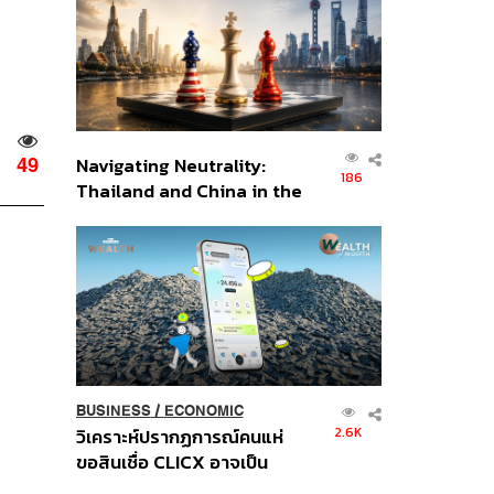
อินโดนีเซีย
Navigating Neutrality:
49
186
Thailand and China in the
Age of a New Global
Order
BUSINESS
/
ECONOMIC
2.6K
วิเคราะห์ปรากฏการณ์คนแห่
ขอสินเชื่อ CLICX อาจเป็น
เพียงยอดภูเขาน้ำแข็ง ของ