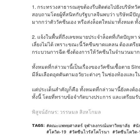
1. กระทรวงสาธารณสุขต้องรีบติดต่อไปยังบริษัทวั
สอบถามโดยผู้ที่สนิทกับรัฐบาลจีนพบว่า บริษัทมี
มากกว่าตัววัคซีนเอง หรือส่งล็อตใหม่มาทั้งหมด ทั้ง
2. แจ้งในพื้นที่ถึงเลขหมายประจำล็อตที่เกิดปัญหา 
เลี่ยงไม่ได้ เพราะขณะนี้วัคซีนขาดแคลน ต้องเตร
กระบวนการฉีด ซึ่งต้องการให้วัคซีนในจำนวนมากที่
ทั้งหมดที่กล่าวมานี้เป็นเรื่องของวัคซีนเชื้อตาย S
มีลิ่มเลือดอุดตันตามอวัยวะต่างๆ ในช่องท้องและในส
แต่ประเด็นสำคัญก็คือ ทั้งหมดที่กล่าวมานี้ยังคงต้อ
ทั้งนี้ โดยที่ทราบข้อจำกัดบางประการ และเตรียมร
พิสูจน์อักษร: วรรษมล สิงหโกมล
TAGS:
คณะแพทยศาสตร์ จุฬาลงกรณ์มหาวิทยาลัย
น
โควิด-19
วัคซีนไวรัสโคโรนา
วัคซีนโควิด-