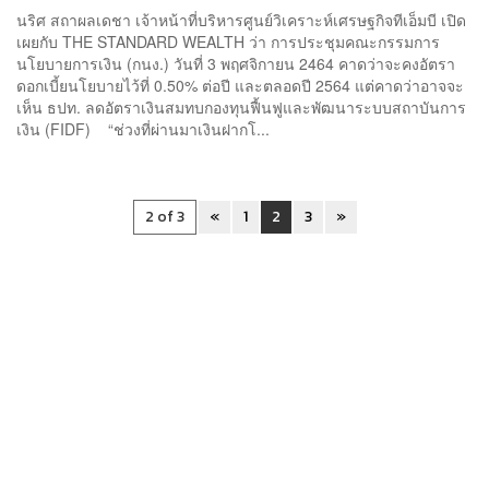
นริศ สถาผลเดชา เจ้าหน้าที่บริหารศูนย์วิเคราะห์เศรษฐกิจทีเอ็มบี เปิด
เผยกับ THE STANDARD WEALTH ว่า การประชุมคณะกรรมการ
นโยบายการเงิน (กนง.) วันที่ 3 พฤศจิกายน 2464 คาดว่าจะคงอัตรา
ดอกเบี้ยนโยบายไว้ที่ 0.50% ต่อปี และตลอดปี 2564 แต่คาดว่าอาจจะ
เห็น ธปท. ลดอัตราเงินสมทบกองทุนฟื้นฟูและพัฒนาระบบสถาบันการ
เงิน (FIDF) “ช่วงที่ผ่านมาเงินฝากโ...
2 of 3
«
1
2
3
»