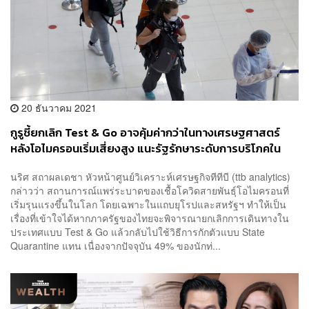
20 ธันวาคม 2021
กูรูชี้ยกเลิก Test & Go อาจคุ้มค่ากว่าในทางเศรษฐศาสตร์
หลังโอไมครอนเริ่มเสี่ยงสูง แนะรัฐรักษาระดับการบริโภคใน
ประเทศประคองการฟื้นตัวในปีหน้า
นริศ สถาผลเดชา หัวหน้าศูนย์วิเคราะห์เศรษฐกิจทีทีบี (ttb analytics)
กล่าวว่า สถานการณ์แพร่ระบาดของเชื้อโควิดสายพันธุ์โอไมครอนที่
เริ่มรุนแรงขึ้นในโลก โดยเฉพาะในแถบยุโรปและสหรัฐฯ ทำให้เป็น
เรื่องที่เข้าใจได้หากภาครัฐของไทยจะพิจารณายกเลิกการเดินทางใน
ประเทศแบบ Test & Go แล้วกลับไปใช้วิธีการกักตัวแบบ State
Quarantine แทน เนื่องจากปัจจุบัน 49% ของนักท่...