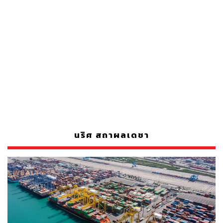
นริศ สถาผลเดชา