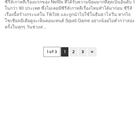
ซีรีส์เกาหลีเรื่องแรกของ Netflix ที่ได้รับความนิยมมากที่สุดเป็นอันดับ 1
ในกว่า 90 ประเทศ ซึ่งไม่เคยมีซีรีส์เกาหลีเรื่องไหนทำได้มาก่อน ซีรีส์
เรื่องนี้สร้างกระแสใน TikTok และถูกนำไปใช้ในธีมฮาโลวีน หากไถ
โซเชียลมีเดียดูจะเห็นคอนเทนต์ Squid Game อย่างน้อยไม่ต่ำกว่าสอง
ครั้งในทุกๆ วันช่วงส...
1 of 3
1
2
3
»