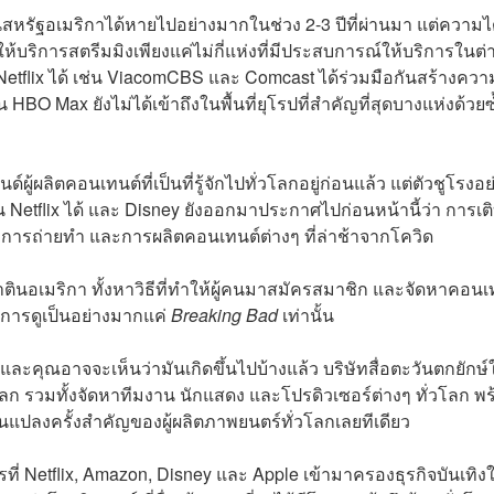
สหรัฐอเมริกาได้หายไปอย่างมากในช่วง 2-3 ปีที่ผ่านมา แต่ความไ
ห้บริการสตรีมมิงเพียงแค่ไม่กี่แห่งที่มีประสบการณ์ให้บริการในต่
 Netflix ได้ เช่น ViacomCBS และ Comcast ได้ร่วมมือกันสร้างควา
HBO Max ยังไม่ได้เข้าถึงในพื้นที่ยุโรปที่สำคัญที่สุดบางแห่งด้วยซ
ผู้ผลิตคอนเทนต์ที่เป็นที่รู้จักไปทั่วโลกอยู่ก่อนแล้ว แต่ตัวชูโรงอย
ค่น Netflix ได้ และ Disney ยังออกมาประกาศไปก่อนหน้านี้ว่า การเต
กการถ่ายทำ และการผลิตคอนเทนต์ต่างๆ ที่ล่าช้าจากโควิด
ตินอเมริกา ทั้งหาวิธีที่ทำให้ผู้คนมาสมัครสมาชิก และจัดหาคอนเ
งการดูเป็นอย่างมากแค่
Breaking Bad
เท่านั้น
 และคุณอาจจะเห็นว่ามันเกิดขึ้นไปบ้างแล้ว บริษัทสื่อตะวันตกยักษ์
วโลก รวมทั้งจัดหาทีมงาน นักแสดง และโปรดิวเซอร์ต่างๆ ทั่วโลก พ
่ยนแปลงครั้งสำคัญของผู้ผลิตภาพยนตร์ทั่วโลกเลยทีเดียว
รที่ Netflix, Amazon, Disney และ Apple เข้ามาครองธุรกิจบันเทิง