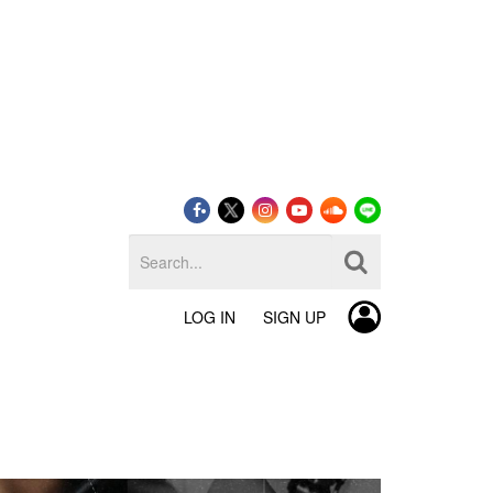
LOG IN
SIGN UP