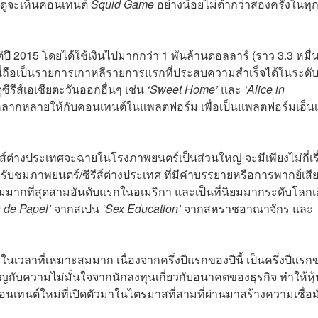
ยดูจะเห็นคอนเทนต์
Squid Game
อย่างน้อยไม่ต่ำกว่าสองครั้งในทุ
่ปี 2015 โดยได้ใช้เงินไปมากกว่า 1 พันล้านดอลลาร์ (ราว 3.3 หมื่
นี่ถือเป็นรายการเกาหลีรายการแรกที่ประสบความสำเร็จได้ในระดับน
ีรีส์เอเชียตะวันออกอื่นๆ เช่น
‘Sweet Home’
และ
‘Alice in
หลากหลายให้กับคอนเทนต์ในแพลตฟอร์ม เพื่อเป็นแพลตฟอร์มเอ็นเ
์ต่างประเทศจะฉายในโรงภาพยนตร์เป็นส่วนใหญ่ จะมีเพียงไม่กี่เรื
ารรับชมภาพยนตร์/ซีรีส์ต่างประเทศ ที่มีคำบรรยายหรือการพากย์เสี
ู้ชมมากที่สุดสามอันดับแรกในอเมริกา และเป็นที่นิยมมากระดับโลกเม
 de Papel’
จากสเปน
‘Sex Education’
จากสหราชอาณาจักร และ
ในเวลาที่เหมาะสมมาก เนื่องจากครึ่งปีแรกของปีนี้ เป็นครึ่งปีแรก
เผชิญกับความไม่มั่นใจจากนักลงทุนเกี่ยวกับอนาคตของธุรกิจ ทำให้หุ้
นเทนต์ใหม่ที่เปิดตัวมาในไตรมาสที่สามที่ผ่านมาสร้างความเชื่อมั