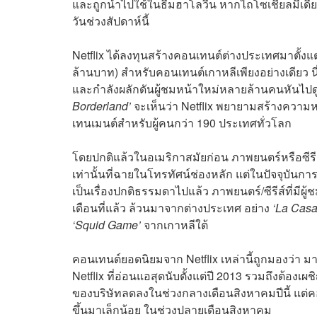
และถูกนำไปใช้ในธีมฮาโลวีน หากไถโซเชียลมีเดี
วันช่วงสัปดาห์นี้
Netflix ได้ลงทุนสร้างคอนเทนต์ต่างประเทศมาตั้งแต
ล้านบาท) สำหรับคอนเทนต์เกาหลีเพียงอย่างเดียว 
และกำลังผลักดันผู้ชมหน้าใหม่หลายล้านคนหันไปดูซ
Borderland’
จะเห็นว่า Netflix พยายามสร้างความ
เทนเมนต์สำหรับผู้คนกว่า 190 ประเทศทั่วโลก
โดยปกติแล้วในอเมริกาสมัยก่อน ภาพยนตร์หรือซีรีส
เท่านั้นที่ฉายในโทรทัศน์ช่องหลัก แต่ในปัจจุบันก
เป็นเรื่องปกติธรรมดาไปแล้ว ภาพยนตร์/ซีรีส์ที่มีผ
เดือนที่แล้ว ล้วนมาจากต่างประเทศ อย่าง
‘La Casa
‘Squid Game’
จากเกาหลีใต้
คอนเทนต์ยอดนิยมจาก Netflix เหล่านี้ถูกมองว่า มา
Netflix ที่อ่อนแอสุดนับตั้งแต่ปี 2013 รวมถึงต้อง
ของบริษัทลดลงในช่วงกลางเดือนสิงหาคมปีนี้ แต่คอ
ขึ้นมาเล็กน้อย ในช่วงปลายเดือนสิงหาคม