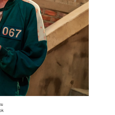
ยม
Tok