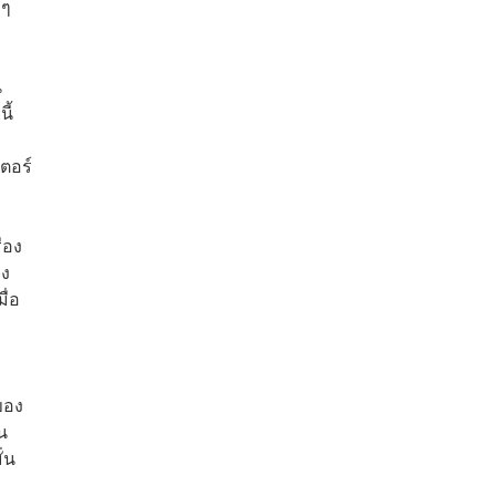
กๆ
น
ี้
ตอร์
่อง
ยง
ื่อ
ของ
น
่น