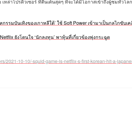
 เหล่าโปรดิวเซอร์ ที่ตื่นเต้นสุดๆ ที่จะได้มีโอกาสเข้าถึงผู้ชมทั่วโล
สาหกรรมบันเทิงของเกาหลีใต้’ ใช้ Soft Power เข้ามาเป็นกลไกขับเคล
ix ยังโดนใจ ‘นักลงทุน’ พาหุ้นที่เกี่ยวข้องพุ่งกระฉูด
/2021-10-10/-squid-game-is-netflix-s-first-korean-hit-a-japane