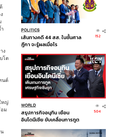
ด้
าง
ม
้ำ
POLITICS
152
เส้นทางคดี 44 สส. ในชั้นศาล
ฎีกา จะรู้ผลเมื่อไร
่าง
ิบโต
ทนต์
ใหญ่
WORLD
ร้อม
504
สรุปภารกิจอนุทิน เยือน
อินโดนีเซีย ขับเคลื่อนการทูต
เศรษฐกิจเชิงรุก ประกาศหุ้น
ใน
ส่วนยุทธศาสตร์ไทย –