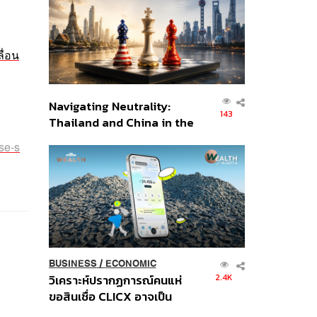
ก
อินโดนีเซีย
ื่อน
Navigating Neutrality:
143
Thailand and China in the
Age of a New Global
se-s
Order
BUSINESS
/
ECONOMIC
2.4K
วิเคราะห์ปรากฏการณ์คนแห่
ขอสินเชื่อ CLICX อาจเป็น
เพียงยอดภูเขาน้ำแข็ง ของ