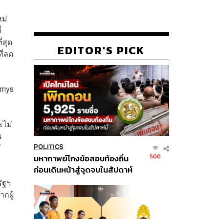
หม่
่
่สุด
EDITOR'S PICK
ี่ลด
mmys
ะไม่
น
ี
POLITICS
500
มหากาพย์โกงข้อสอบท้องถิ่น
ก่อนเดินหน้าสู่จุดจบในสัปดาห์
นี้
รัฐฯ
กผู้