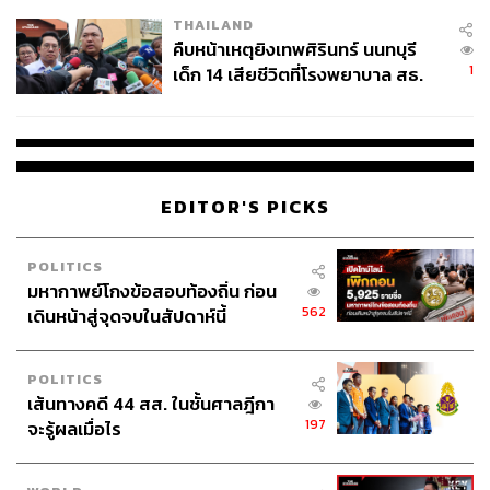
THAILAND
คืบหน้าเหตุยิงเทพศิรินทร์ นนทบุรี
1
เด็ก 14 เสียชีวิตที่โรงพยาบาล สธ.
ยืนยันครูเสียชีวิต 5 ราย เจ็บ 22
ราย
EDITOR'S PICKS
POLITICS
มหากาพย์โกงข้อสอบท้องถิ่น ก่อน
562
เดินหน้าสู่จุดจบในสัปดาห์นี้
POLITICS
เส้นทางคดี 44 สส. ในชั้นศาลฎีกา
197
จะรู้ผลเมื่อไร