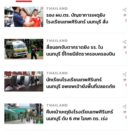
THAILAND
รอง ผบ.ตร. บัญชาการเหตุยิง
1
โรงเรียนเทพศิรินทร์ นนทบุรี สั่ง
ค้นหา 2 รอบยืนยันไร้คนติดค้าง พบ
ศพปู่-ย่าที่บ้านพักผู้ก่อเหตุ
THAILAND
สื่อนอกจับตากราดยิง รร. ใน
1
นนทบุรี ชี้ไทยมีอัตราครอบครองปืน
สูงในระดับต้นของภูมิภาค
THAILAND
นักเรียนโรงเรียนเทพศิรินทร์
1
นนทบุรี อพยพเข้ายังพื้นที่ปลอดภัย
ชั่วคราว หลังเหตุใช้อาวุธปืนภายใน
โรงเรียนคลี่คลาย
THAILAND
คืบหน้าเหตุยิงโรงเรียนเทพศิรินทร์
1
นนทบุรี ดับ 6 ศพ โฆษก ตร. เร่ง
สอบปมขโมยปืนปู่ก่อเหตุ