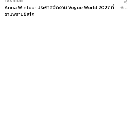
FASHION
Anna Wintour ประกาศจัดงาน Vogue World 2027 ที่
...
ซานฟรานซิสโก
News
Wealth
Pop
Podcast
Video
Now
Opinion
Careers
Events
Privacy
About
Contact
Policy
FOR
ADVERTISING
MEMBERSHIP