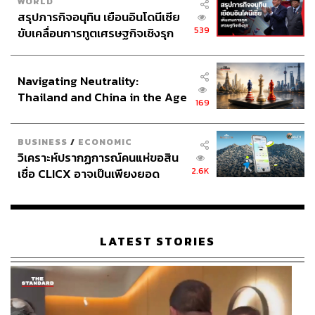
WORLD
สรุปภารกิจอนุทิน เยือนอินโดนีเซีย
539
ขับเคลื่อนการทูตเศรษฐกิจเชิงรุก
ประกาศหุ้นส่วนยุทธศาสตร์ไทย –
อินโดนีเซีย
Navigating Neutrality:
Thailand and China in the Age
169
of a New Global Order
BUSINESS
/
ECONOMIC
วิเคราะห์ปรากฏการณ์คนแห่ขอสิน
2.6K
เชื่อ CLICX อาจเป็นเพียงยอด
ภูเขาน้ำแข็ง ของปัญหาหนี้ครัว
เรือนไทยที่ถูกซุกไว้
LATEST STORIES