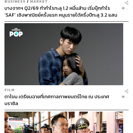
BUSINESS
/
MARKET
บางจากฯ Q2/69 ทำกำไรทะลุ 1.2 หมื่นล้าน เริ่มบุ๊กกำไร
...
‘SAF’ เชิงพาณิชย์ครั้งแรก หนุนรายได้ครึ่งปีทะลุ 3.2 แสน
ล้าน
FILM
ตาโขน เตรียมฉายที่เทศกาลภาพยนตร์ไทย ณ ประเทศ
...
บราซิล