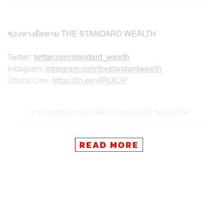
ช่องทางติดตาม
THE STANDARD WEALTH
Twitter:
twitter.com/standard_wealth
Instagram:
instagram.com/thestandardwealth
Official Line:
https://lin.ee/xfPbXUP
สามารถติดตาม THE STANDARD WEALTH
ผ่านแอปพลิเคชันต่างๆ ที่คุณสะดวกหรือใช้งานอยู่แล้วได้เลย
READ MORE
TAGS:
Netflix
ทีวีสตรีมมิง
THE STANDARD Wealth
ซีรีส์เกาหลี
World Business
Squid Game