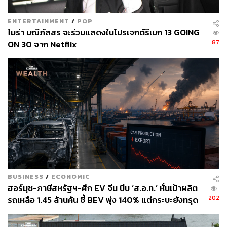
ENTERTAINMENT
/
POP
ไมร่า มณีภัสสร จะร่วมแสดงในโปรเจกต์รีเมก 13 GOING
87
ON 30 จาก Netflix
BUSINESS
/
ECONOMIC
ฮอร์มุซ-ภาษีสหรัฐฯ-ศึก EV จีน บีบ ‘ส.อ.ท.’ หั่นเป้าผลิต
202
รถเหลือ 1.45 ล้านคัน ชี้ BEV พุ่ง 140% แต่กระบะยังทรุด