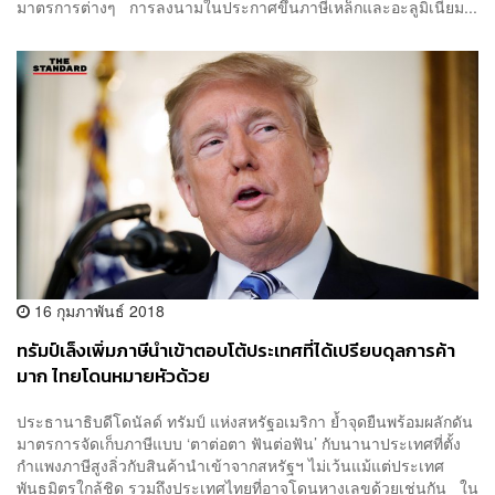
มาตรการต่างๆ การลงนามในประกาศขึ้นภาษีเหล็กและอะลูมิเนียม...
16 กุมภาพันธ์ 2018
ทรัมป์เล็งเพิ่มภาษีนำเข้าตอบโต้ประเทศที่ได้เปรียบดุลการค้า
มาก ไทยโดนหมายหัวด้วย
ประธานาธิบดีโดนัลด์ ทรัมป์ แห่งสหรัฐอเมริกา ย้ำจุดยืนพร้อมผลักดัน
มาตรการจัดเก็บภาษีแบบ ‘ตาต่อตา ฟันต่อฟัน’ กับนานาประเทศที่ตั้ง
กำแพงภาษีสูงลิ่วกับสินค้านำเข้าจากสหรัฐฯ ไม่เว้นแม้แต่ประเทศ
พันธมิตรใกล้ชิด รวมถึงประเทศไทยที่อาจโดนหางเลขด้วยเช่นกัน ใน