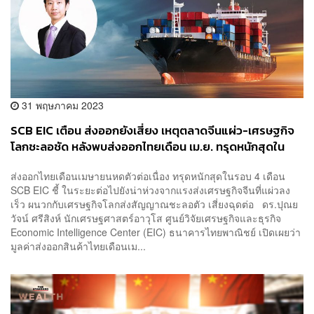
31 พฤษภาคม 2023
SCB EIC เตือน ส่งออกยังเสี่ยง เหตุตลาดจีนแผ่ว-เศรษฐกิจ
โลกชะลอชัด หลังพบส่งออกไทยเดือน เม.ย. ทรุดหนักสุดใน
รอบ 4 เดือน
ส่งออกไทยเดือนเมษายนหดตัวต่อเนื่อง ทรุดหนักสุดในรอบ 4 เดือน
SCB EIC ชี้ ในระยะต่อไปยังน่าห่วงจากแรงส่งเศรษฐกิจจีนที่แผ่วลง
เร็ว ผนวกกับเศรษฐกิจโลกส่งสัญญาณชะลอตัว เสี่ยงฉุดต่อ ดร.ปุณย
วัจน์ ศรีสิงห์ นักเศรษฐศาสตร์อาวุโส ศูนย์วิจัยเศรษฐกิจและธุรกิจ
Economic Intelligence Center (EIC) ธนาคารไทยพาณิชย์ เปิดเผยว่า
มูลค่าส่งออกสินค้าไทยเดือนเม...