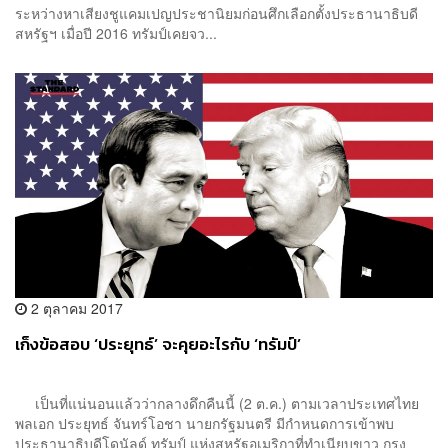
ระหว่างหาเสียงชูแคมเปญประชานิยมก่อนศึกเลือกตั้งประธานาธิบดี
สหรัฐฯ เมื่อปี 2016 ทรัมป์เคยจว...
2 ตุลาคม 2017
เก็งข้อสอบ ‘ประยุทธ์’ จะคุยอะไรกับ ‘ทรัมป์’
เป็นที่แน่นอนแล้วว่ากลางดึกคืนนี้ (2 ต.ค.) ตามเวลาประเทศไทย
พลเอก ประยุทธ์ จันทร์โอชา นายกรัฐมนตรี มีกำหนดการเข้าพบ
ประธานาธิบดีโดนัลด์ ทรัมป์ แห่งสหรัฐอเมริกาที่ทำเนียบขาว กรุง