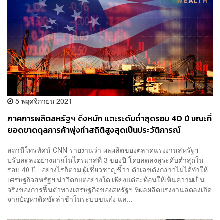
5 พฤศจิกายน 2021
ภาคการผลิตสหรัฐฯ ดิ่งหนัก แตะระดับต่ำสุดรอบ 40 ปี ขณะที่
ยอดขาดดุลการค้าพุ่งทำสถิติสูงสุดเป็นประวัติการณ์
สถานีโทรทัศน์ CNN รายงานว่า ผลผลิตของตลาดแรงงานสหรัฐฯ
ปรับลดลงอย่างมากในไตรมาสที่ 3 ของปี โดยลดลงสู่ระดับต่ำสุดใน
รอบ 40 ปี อย่างไรก็ตาม ผู้เชี่ยวชาญชี้ว่า ตัวเลขดังกล่าวไม่ได้ทำให้
เศรษฐกิจสหรัฐฯ น่าวิตกแต่อย่างใด เพียงแต่สะท้อนให้เห็นความเป็น
จริงของการฟื้นตัวทางเศรษฐกิจของสหรัฐฯ ที่ผลผลิตแรงงานลดลงเกิด
จากปัญหาติดขัดล่าช้าในระบบขนส่ง แล...