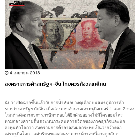
4 เมษายน 2018
สงครามการค้าสหรัฐฯ-จีน ไทยควรกังวลแค่ไหน
นับว่าเปิดฉากขึ้นแล้วกับการห้ำหั่นอย่างดุเดือดบนสมรภูมิการค้า
ระหว่างสหรัฐฯ กับจีน เมื่อสองมหาอำนาจเศรษฐกิจเบอร์ 1 และ 2 ของ
โลกต่างงัดมาตรการภาษีมาตอบโต้อีกฝ่ายอย่างไม่มีใครยอมใคร
ท่ามกลางความตื่นตระหนกระคนหวาดวิตกของภาคธุรกิจและนัก
ลงทุนทั่วโลกว่า สงครามการค้าอาจส่งผลกระทบเป็นวงกว้างต่อ
เศรษฐกิจโลก แต่บริบทของสงครามการค้ารอบนี้อาจดูกลับต...