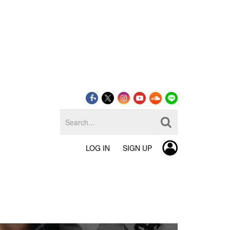
LOG IN
SIGN UP