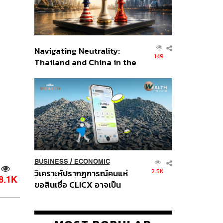
Navigating Neutrality:
149
Thailand and China in the
Age of a New Global
Order
BUSINESS
/
ECONOMIC
2.5K
วิเคราะห์ปรากฏการณ์คนแห่
8.1K
ขอสินเชื่อ CLICX อาจเป็น
เพียงยอดภูเขาน้ำแข็ง ของ
ปัญหาหนี้ครัวเรือนไทยที่ถูกซุก
ไว้