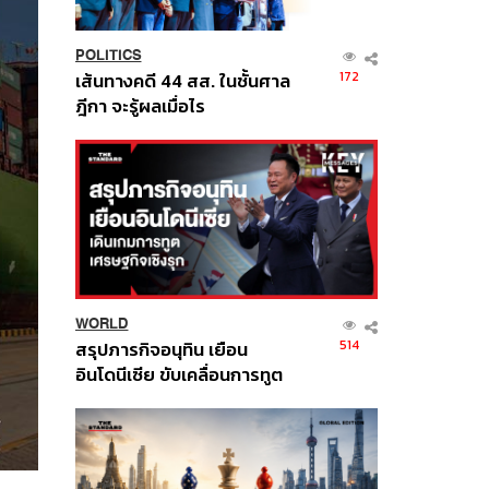
POLITICS
172
เส้นทางคดี 44 สส. ในชั้นศาล
ฎีกา จะรู้ผลเมื่อไร
WORLD
514
สรุปภารกิจอนุทิน เยือน
อินโดนีเซีย ขับเคลื่อนการทูต
เศรษฐกิจเชิงรุก ประกาศหุ้น
ส่วนยุทธศาสตร์ไทย –
อินโดนีเซีย