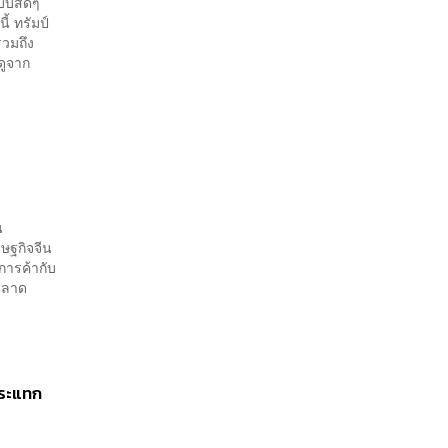
ปแบบสดๆ
หลักสูตรในห้องเรียนถึงที่
้ ทรัมป์
ทำงาน
รวมถึง
อดูจาก
น
ษฐกิจจีน
การค้ากับ
งตลาด
กระแทก