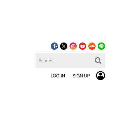
LOG IN
SIGN UP