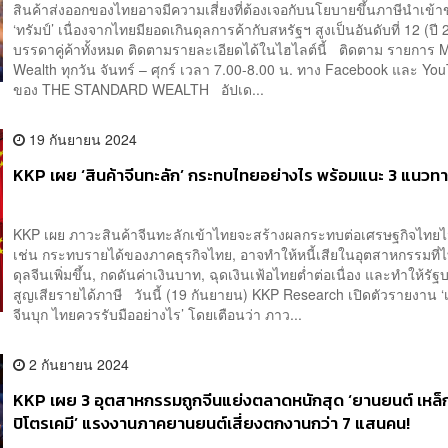
สินค้าส่งออกของไทยอาจมีความเสี่ยงที่ต้องเจอกับนโยบายขึ้นภาษีนำเข้
‘ทรัมป์’ เนื่องจากไทยมียอดเกินดุลการค้ากับสหรัฐฯ สูงเป็นอันดับที่ 12 (ปี
บรรดาคู่ค้าทั้งหมด ติดตามรายละเอียดได้ในไฮไลต์นี้ ติดตาม รายการ 
Wealth ทุกวัน จันทร์ – ศุกร์ เวลา 7.00-8.00 น. ทาง Facebook และ Yo
ของ THE STANDARD WEALTH อัปเด...
19 กันยายน 2024
KKP เผย ‘สินค้าจีนทะลัก’ กระทบไทยอย่างไร พร้อมแนะ 3 แนวทา
KKP เผย ภาวะสินค้าจีนทะลักเข้าไทยจะสร้างผลกระทบต่อเศรษฐกิจไทยไม
เช่น กระทบรายได้ของภาคธุรกิจไทย, อาจทำให้หนี้เสียในอุตสาหกรรมที
ดุลจีนเพิ่มขึ้น, กดดันค่าเงินบาท, ฉุดเงินเฟ้อไทยต่ำต่อเนื่อง และทำให้รั
สูญเสียรายได้ภาษี วันนี้ (19 กันยายน) KKP Research เปิดตัวรายงาน ‘เม
จีนบุก ไทยควรรับมืออย่างไร’ โดยเตือนว่า ภาว...
2 กันยายน 2024
KKP เผย 3 อุตสาหกรรมถูกจีนแย่งตลาดหนักสุด ‘ยานยนต์ เหล็
ปิโตรเคมี’ แรงงานภาคยานยนต์เสี่ยงตกงานกว่า 7 แสนคน!