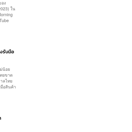
าของ
 2023) ใน
Morning
uTube
งรับมือ
่น้อย
่ไทยขาด
ฐบาลไทย
ื่อสินค้า
ก