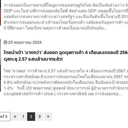
การส่งออกเป็นภาคส่วนที่ใหญ่มากของเศรษฐกิจไทย คิดเป็นสัดส่วนราว
GDP และในช่วงที่การส่งออกเติบโตดี สัดส่วนต่อ GDP เคยพุ่งขึ้นไปมากถ
แต่หลังจากสงครามการค้าระหว่างสหรัฐฯ​ และจีนเริ่มต้นขึ้นในช่วงปี 2
ตัวเลขการส่งออกและนำเข้าของไทยเริ่มทรงตัว แต่ยังคงเกินดุลการค้า แ
2 ปีที่ผ่านมา ไทยเริ่มขาดดุลการค้าต่อเนื่องมาจนถึงปัจจุบัน...
23 พฤษภาคม 2024
ไทยนำเข้า ‘มากกว่า’ ส่งออก ฉุดดุลการค้า 4 เดือนแรกของปี 25
ดุลทะลุ 2.57 แสนล้านบาทแล้ว!
ไทย ‘ขาดดุล’ การค้าทะลุ 2.57 แสนล้านบาทใน 4 เดือนแรกของปี 2567 
กระทรวงพาณิชย์เผย ตัวเลขการส่งออกของไทยในเดือนเมษายน 2567 ข
6.8% พลิกกลับมาบวกหลังจากติดลบหนักในเดือนก่อน ยืนยันคงเป้าส่งออกทั้ง
1-2% วันนี้ (23 พฤษภาคม) พูนพงษ์ นัยนาภากรณ์ ผู้อำนวยการสำนัก
และยุทธศาสตร์การค้า (สนค.) กระทรวงพาณิชย์ เผย การส่งออกขอ...
 of 3
«
1
2
3
»