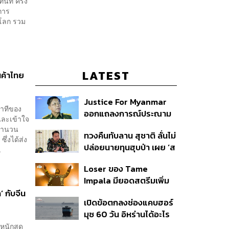
นที ครั้ง
รการ
วโลก รวม
LATEST
ค้าไทย
Justice For Myanmar
่าทีของ
ออกแถลงการณ์ประณาม
และเข้าใจ
รัฐบาลไทย เชิญมินอ่อง
าจำนวน
ทวงคืนทับลาน สุชาติ ลั่นไม่
หล่ายเยือน เรียกร้องหยุด
ึ่งได้ส่ง
ปล่อยนายทุนฮุบป่า เผย ‘ส
ให้ความชอบธรรมรัฐบาล
.
ตาร์เวลล์’ รื้อถอนเองคืบ
ทหาร
Loser ของ Tame
40% เตือนผู้ฝ่าฝืนเจอขั้น
Impala มียอดสตรีมเพิ่ม
เด็ดขาด
ขึ้น 456% หลังถูกใช้
 กับจีน
เปิดข้อตกลงช่องแคบฮอร์
ประกอบ Spider-Man
มุซ 60 วัน อิหร่านได้อะไร
ทำไมสหรัฐฯ ถึงยอม
หนักสุด