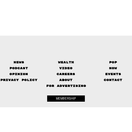
News
Wealth
Pop
Podcast
Video
Now
Opinion
Careers
Events
Privacy Policy
About
Contact
FOR ADVERTISING
MEMBERSHIP
© 2017-
2026
The Standard. All rights reserved.