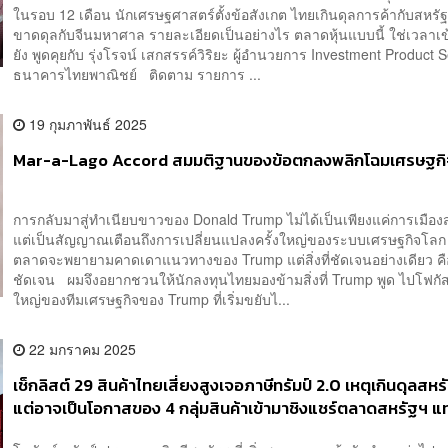
ในรอบ 12 เดือน นักเศรษฐศาสตร์ตั้งข้อสังเกต ไทยเกินดุลการค้ากับสหรัฐ
ขาดดุลกับจีนมหาศาล รายละเอียดเป็นอย่างไร ตลาดหุ้นแบบนี้ ใช่เวลาเข้
ยัง พูดคุยกับ รุ่งโรจน์ เสกสรรค์วิริยะ ผู้อำนวยการ Investment Product S
ธนาคารไทยพาณิชย์ ติดตาม รายการ ...
19 กุมภาพันธ์ 2025
Mar-a-Lago Accord สมมติฐานของข้อตกลงพลิกโฉมเศรษฐกิ
การกลับมาสู่ทำเนียบขาวของ Donald Trump ไม่ได้เป็นเพียงแค่การเมือง
แต่เป็นสัญญาณเตือนถึงการเปลี่ยนแปลงครั้งใหญ่ของระบบเศรษฐกิจโล
ตลาดจะพยายามคาดเดาแนวทางของ Trump แต่สิ่งที่ชัดเจนอย่างเดียว ค
ชัดเจน ผมจึงอยากชวนให้นักลงทุนไทยมองข้ามสิ่งที่ Trump พูด ไปโฟกัส
ใหญ่ของทีมเศรษฐกิจของ Trump ที่เริ่มขยับไ...
22 มกราคม 2025
เช็กลิสต์ 29 สินค้าไทยเสี่ยงสูงเจอภาษีทรัมป์ 2.0 เหตุเกินดุลสหรั
แต่อาจเป็นโอกาสของ 4 กลุ่มสินค้าเข้ามาชิงแชร์ตลาดสหรัฐฯ แ