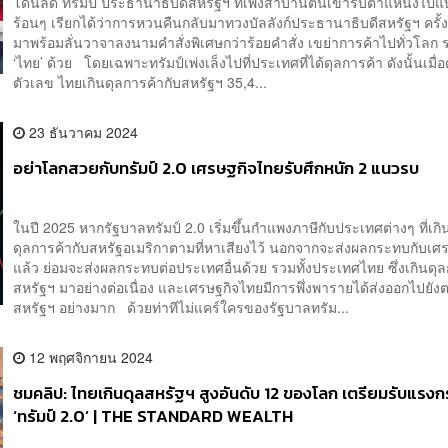
โดนัลด์ ทรัมป์ ประธานาธิบดีสหรัฐฯ ที่เพิ่งสาบานตนเข้ารับตำแหน่งไ
ร้อนๆ เรียกได้ว่าการหวนคืนกลับมาทวงบัลลังก์ประธานาธิบดีสหรัฐฯ ครั้งนี
มาพร้อมลั่นวาจาลงนามคำสั่งพิเศษกว่าร้อยคำสั่ง เขย่าการค้าไปทั่วโลก 
‘ไทย’ ด้วย โดยเฉพาะทรัมป์เพ่งเล็งไปที่ประเทศที่ได้ดุลการค้า ดังนั้นเมื่
ตัวเลข ไทยเกินดุลการค้ากับสหรัฐฯ 35,4...
23 ธันวาคม 2024
อย่าโลกสวยกับทรัมป์ 2.0 เศรษฐกิจไทยรับศึกหนัก 2 แนวรบ
ในปี 2025 หากรัฐบาลทรัมป์ 2.0 เริ่มขึ้นกำแพงภาษีกับประเทศต่างๆ ที่เกิ
ดุลการค้ากับสหรัฐอเมริกาตามที่หาเสียงไว้ นอกจากจะส่งผลกระทบกับเศร
แล้ว ย่อมจะส่งผลกระทบต่อประเทศอื่นด้วย รวมทั้งประเทศไทย ซึ่งเกินดุล
สหรัฐฯ มาอย่างต่อเนื่อง และเศรษฐกิจไทยมีการพึ่งพารายได้ส่งออกไปยั
สหรัฐฯ อย่างมาก ด้วยท่าทีไม่แคร์ใครของรัฐบาลทรัม...
12 พฤศจิกายน 2024
ชมคลิป: ไทยเกินดุลสหรัฐฯ สูงอันดับ 12 ของโลก เตรียมรับแรง
‘ทรัมป์ 2.0’ | THE STANDARD WEALTH