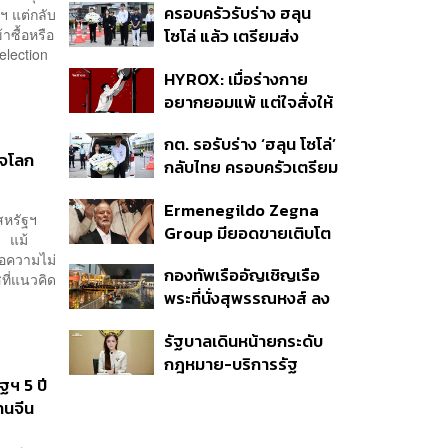
ครอบครัวรับร่าง ฮลุน
ฯ แต่กลับ
าซื้อหรือ
โซโล่ แล้ว เตรียมส่ง
election
ชันสูตรหาสาเหตุการเสีย
HYROX: เมื่อร่างกาย
ชีวิต
อยากยอมแพ้ แต่ใจสั่งให้
ไปต่อ นี่คือบททดสอบ
กต. รอรับร่าง ‘ฮลุน โซโล่’
Self-Commitment ที่น่า
จโลก
กลับไทย ครอบครัวเตรียม
ลอง
ชันสูตรสาเหตุการเสียชีวิต
Ermenegildo Zegna
สหรัฐฯ
Group มียอดขายเติบโต
ก แม้
ขึ้น 10.3% ในไตรมาสที่ 2
ือความไม่
กองทัพเรืออัญเชิญเรือ
ของปีนี้
ที่แนวคิด
พระที่นั่งสุพรรณหงส์ ลง
น้ำซ้อมฝีพายเตรียมขบวน
รัฐบาลเดินหน้ายกระดับ
พยุหยาตราทางชลมารค ปี
กฎหมาย-บริการรัฐ
2569
ฐฯ 5 ปี
คุ้มครองสิทธิผู้มีความ
ทนจีน
หลากหลายทางเพศ ดัน
ความเท่าเทียมตั้งแต่