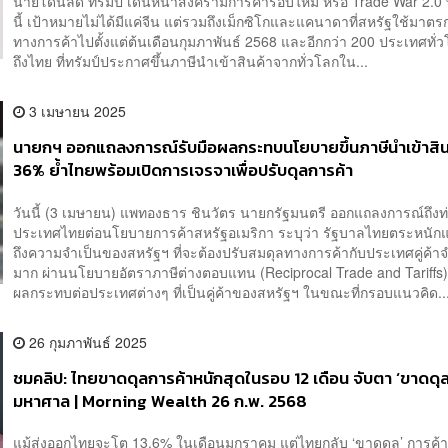
นายโดนัลด์ ทรัมป์ เดินหน้าสงครามการค้ารอบใหม่ หรือ Trade War 2.0 ทั
นี้ เป้าหมายไม่ได้มีแค่จีน แต่รวมถึงเม็กซิโกและแคนาดาที่สหรัฐใช้มาต
ทางการค้าไปตั้งแต่ต้นเดือนกุมภาพันธ์ 2568 และอีกกว่า 200 ประเทศทั่
ถึงไทย ที่ทรัมป์ประกาศขึ้นภาษีนำเข้าสินค้าจากทั่วโลกใน...
3 เมษายน 2025
นายกฯ ออกแถลงการณ์รับมือผลกระทบนโยบายขึ้นภาษีนำเข้าสิน
36% ย้ำไทยพร้อมเปิดการเจรจาเพื่อปรับดุลการค้า
วันนี้ (3 เมษายน) แพทองธาร ชินวัตร นายกรัฐมนตรี ออกแถลงการณ์ถึงท
ประเทศไทยต่อนโยบายการค้าสหรัฐอเมริกา ระบุว่า ​รัฐบาลไทยตระหนัก
ถึงความจำเป็นของสหรัฐฯ ที่จะต้องปรับสมดุลทางการค้ากับประเทศคู่ค้
มาก ผ่านนโยบายอัตราภาษีต่างตอบแทน (Reciprocal Trade and Tariffs) ซ
ผลกระทบต่อประเทศต่างๆ ที่เป็นคู่ค้าของสหรัฐฯ ในขณะที่กรอบแนวคิด..
26 กุมภาพันธ์ 2025
ชมคลิป: ไทยขาดดุลการค้าหนักสุดในรอบ 12 เดือน จับตา ‘ขาดดุล’
มหาศาล | Morning Wealth 26 ก.พ. 2568
แม้ส่งออกไทยจะโต 13.6% ในเดือนมกราคม แต่ไทยกลับ ‘ขาดดุล’ การค้า