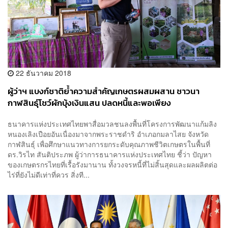
22 ธันวาคม 2018
ผู้ว่าฯ แบงก์ชาติย้ำความสำคัญเกษตรผสมผสาน ชาวนา
กาฬสินธุ์โชว์ผักบุ้งเงินแสน ปลดหนี้และพอเพียง
ธนาคารแห่งประเทศไทยพาสื่อมวลชนลงพื้นที่โครงการพัฒนาแก้มลิง
หนองเลิงเปือยอันเนื่องมาจากพระราชดำริ อำเภอกมลาไสย จังหวัด
กาฬสินธุ์ เพื่อศึกษาแนวทางการยกระดับคุณภาพชีวิตเกษตรในพื้นที่
ดร.วิรไท สันติประภพ ผู้ว่าการธนาคารแห่งประเทศไทย ชี้ว่า ปัญหา
ของเกษตรกรไทยที่เรื้อรังมานาน ทั้งวงจรหนี้ที่ไม่สิ้นสุดและผลผลิตต่อ
ไร่ที่ยังไม่ดีเท่าที่ควร สิ่งที...