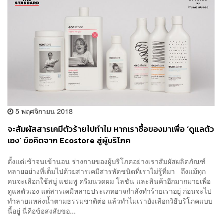
5 พฤศจิกายน 2018
จะสัมผัสสารเคมีตัวร้ายไปทำไม หากเราซื้อของมาเพื่อ ‘ดูแลตัว
เอง’ ข้อคิดจาก Ecostore สู่ผู้บริโภค
ตั้งแต่เช้าจนเข้านอน ร่างกายของผู้บริโภคอย่างเราสัมผัสผลิตภัณฑ์
หลายอย่างที่เต็มไปด้วยสารเคมีสารพัดชนิดที่เราไม่รู้ที่มา ถึงแม้ทุก
คนจะเลือกใช้สบู่ แชมพู ครีมนวดผม โลชัน และสินค้าอีกมากมายเพื่อ
ดูแลตัวเอง แต่สารเคมีหลายประเภทอาจกำลังทำร้ายเราอยู่ ก่อนจะไป
ทำลายแหล่งน้ำตามธรรมชาติต่อ แล้วทำไมเรายังเลือกวิธีบริโภคแบบ
นี้อยู่ นี่คือข้อสงสัยขอ...