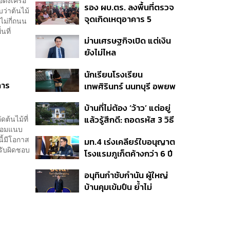
ตั้งเครือ
รอง ผบ.ตร. ลงพื้นที่ตรวจ
หลากหลายของวง
ว่าต้นไม้
จุดเกิดเหตุอาคาร 5
ไม่กี่ถนน
รร.เทพศิรินทร์ นนทบุรี
นที่
ม่านเศรษฐกิจเปิด แต่เงิน
ยังไม่ไหล
นักเรียนโรงเรียน
การ
เทพศิรินทร์ นนทบุรี อพยพ
เข้ายังพื้นที่ปลอดภัย
บ้านที่ไม่ต้อง ‘ว้าว’ แต่อยู่
ชั่วคราว หลังเหตุใช้อาวุธ
ต้นไม้ที่
แล้วรู้สึกดี: ถอดรหัส 3 วิธี
ปืนภายในโรงเรียน
ร้อมแนบ
คิด Sansiri WELL เพื่อ
คลี่คลาย
นี้มีโอกาส
มท.4 เร่งเคลียร์ใบอนุญาต
Well-Being ในทุกวัน
รับผิดชอบ
โรงแรมภูเก็ตค้างกว่า 6 ปี
ตั้งเป้าจบ ก.ย. ยกเป็น
อนุทินกำชับกำนัน ผู้ใหญ่
โมเดลแก้ทั้งประเทศ
บ้านคุมเข้มปืน ย้ำไม่
อนุญาตประชาชน-ขรก.ไร้
หน้าที่พกปืนออกนอก
เคหสถาน หวั่นพฤติกรรม