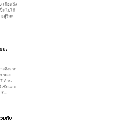
ลอกเลียนแบบ จ่อลงพื้นที่
 เดือนถึง
เกิดเหตุ
ป็นไปได้
อยู่วิมล
 ขยะ
างอิงจาก
on ของ
7 ล้าน
นีเซียและ
ิ...
่วมกับ