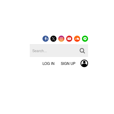
LOG IN
SIGN UP