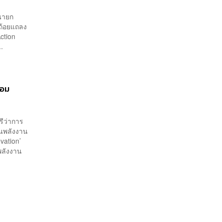
นายก
ถ้อยแถลง
ction
.
้อม
รีว่าการ
นพลังงาน
novation’
พลังงาน