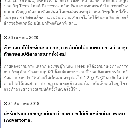
วันนี้ (24 เมษายน) พงศ์พรหม ยามะรัต รองหัวหน้าทีมกล้า และหนึ่งในผู้ก่อ
ข่าย Big Trees โพสต์ Facebook พร้อมติดแฮชแท็ก #ตัดทำไม ภายหลังพบ
บนถนนวิทยุถูกตัดจนเหลือแต่ตอ โดยพงศ์พรมระบุว่า ถนนวิทยุเป็นหนึ่งใน
ในกรุงเทพฯ ที่ยังเหลือความร่มรื่น ความเขียวครึ้มให้ได้ชื่นชม ทีมกล้าลงพื้
สำรวจสิ่งแวดล้อมเป็นปกติทุกสัปดาห์ &n...
23 เมษายน 2020
สำรวจต้นไม้ใหญ่บนถนนวิทยุ การตัดต้นไม้แบบผิดๆ อาจนำมาสู่
ทำลายสมบัติสาธารณะครั้งใหญ่
ภายหลังจากมีกระแสจากเพจเฟซบุ๊ก ‘BIG Trees’ ที่ได้ออกมาเผยภาพการตัด
ถนนวิทยุ ด้านข้างสวนลุมพินี ตั้งแต่แยกพระรามสี่ไปจนถึงแยกสารสิน พ
ข้อความระบุว่า “วันก่อนได้เห็นคนเอารูปลงไป 2-3 รูปยังรู้สึกสะกิดใจ วัน
ตามไปดูให้เห็นกับตา ปรากฏว่ากุดหมดถ้วนหน้าไม่ว่าต้นเล็กต้นใหญ่ ใคร
การทำลายสาธารณสมบัติครั้งใหญ่ครั้งนี้?” ...
24 ธันวาคม 2019
นี่หรือประเทศของคุณที่บอกว่าสวยมาก ไม่เห็นเหมือนในภาพเลย
[Advertorial]