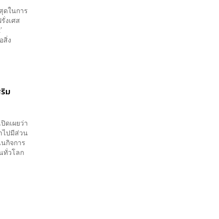
าสุดในการ
รั่งเศส
’
สิ่ง
ริม
ปิดเผยว่า
าไปมีส่วน
นินกิจการ
ุนทั่วโลก