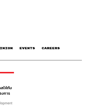
INION
EVENTS
CAREERS
สให้กับ
ครงการ
TORIAL]
velopment