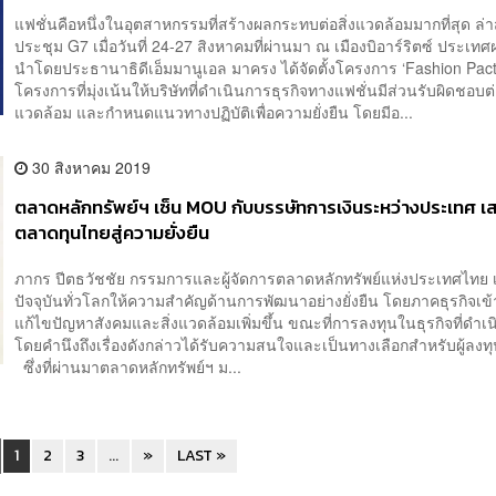
แฟชั่นคือหนึ่งในอุตสาหกรรมที่สร้างผลกระทบต่อสิ่งแวดล้อมมากที่สุด ล่
ประชุม G7 เมื่อวันที่ 24-27 สิงหาคมที่ผ่านมา ณ เมืองบิอาร์ริตซ์ ประเทศฝ
นำโดยประธานาธิดีเอ็มมานูเอล มาครง ได้จัดตั้งโครงการ ‘Fashion Pact
โครงการที่มุ่งเน้นให้บริษัทที่ดำเนินการธุรกิจทางแฟชั่นมีส่วนรับผิดชอบต่อ
แวดล้อม และกำหนดแนวทางปฏิบัติเพื่อความยั่งยืน โดยมีอ...
30 สิงหาคม 2019
ตลาดหลักทรัพย์ฯ เซ็น MOU กับบรรษัทการเงินระหว่างประเทศ เส
ตลาดทุนไทยสู่ความยั่งยืน
ภากร ปีตธวัชชัย กรรมการและผู้จัดการตลาดหลักทรัพย์แห่งประเทศไทย เ
ปัจจุบันทั่วโลกให้ความสำคัญด้านการพัฒนาอย่างยั่งยืน โดยภาคธุรกิจเข้
แก้ไขปัญหาสังคมและสิ่งแวดล้อมเพิ่มขึ้น ขณะที่การลงทุนในธุรกิจที่ดำเ
โดยคำนึงถึงเรื่องดังกล่าวได้รับความสนใจและเป็นทางเลือกสำหรับผู้ลงท
ซึ่งที่ผ่านมาตลาดหลักทรัพย์ฯ ม...
1
2
3
...
»
LAST »