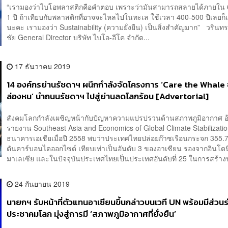
“เรามองว่าไบโอพลาสติกคือคำตอบ เพราะว่ามันสามารถสลายได้ภายใน 6
1 ปี ถ้าเทียบกับพลาสติกที่อาจจะไหลไปในทะเล ใช้เวลา 400-500 ปีเลยก็เ
นะคะ เรามองว่า Sustainability (ความยั่งยืน) เป็นสิ่งสำคัญมาก” วรินทร 
ชัย General Director บริษัท ไบโอ-อีโค จำกัด...
17 ธันวาคม 2019
14 องค์กรย่านรัชดาฯ ผนึกกำลังจัดโครงการ ‘Care the Whale
ล่องหน’ นำถนนรัชดาฯ ไปสู่ย่านลดโลกร้อน [Advertorial]
สังคมโลกกำลังเผชิญหน้ากับปัญหาความแปรปรวนด้านสภาพภูมิอากาศ อ้
รายงาน Southeast Asia and Economics of Global Climate Stabilizati
ธนาคารเอเชียเมื่อปี 2558 พบว่าประเทศไทยปล่อยก๊าซเรือนกระจก 355.7
ตันคาร์บอนไดออกไซด์ เทียบเท่าเป็นอันดับ 3 ของอาเซียน รองจากอินโด
มาเลเซีย และในปัจจุบันประเทศไทยเป็นประเทศอันดับที่ 25 ในการสร้างปร
24 กันยายน 2019
นายกฯ รับหน้าที่ตัวแทนอาเซียนขึ้นกล่าวบนเวที UN พร้อมมีส่วนร
ประชาคมโลก มุ่งสู่การมี ‘สภาพภูมิอากาศที่ยั่งยืน’