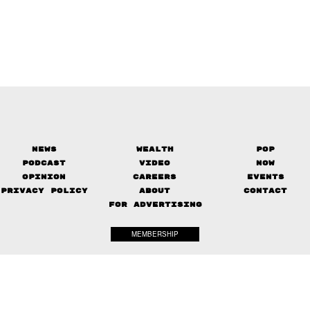
News
Wealth
Pop
Podcast
Video
Now
Opinion
Careers
Events
Privacy Policy
About
Contact
FOR ADVERTISING
MEMBERSHIP
© 2017-
2026
The Standard. All rights reserved.