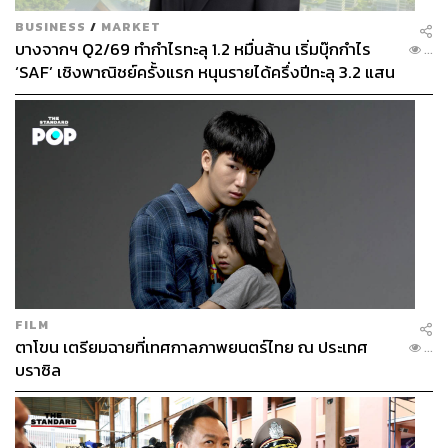
BUSINESS
/
MARKET
บางจากฯ Q2/69 ทำกำไรทะลุ 1.2 หมื่นล้าน เริ่มบุ๊กกำไร
...
‘SAF’ เชิงพาณิชย์ครั้งแรก หนุนรายได้ครึ่งปีทะลุ 3.2 แสน
ล้าน
FILM
ตาโขน เตรียมฉายที่เทศกาลภาพยนตร์ไทย ณ ประเทศ
...
บราซิล