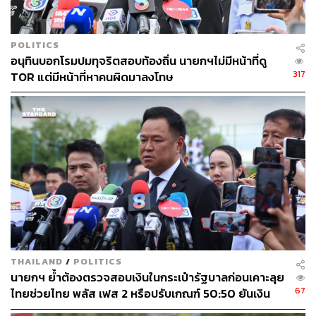
ถึงเจตนารมณ์ของรัฐบาลที่พร้อมร่วมมือกับทุกฝ่าย ในการมุ่ง
สู่เป้าหมายการพัฒนาที่ยั่งยืนของสหประชาชาติ เพื่อ
ประชาชนและโลกที่ดีขึ้นต่อไป” เศรษฐากล่าว
POLITICS
อนุทินบอกโรมปมทุจริตสอบท้องถิ่น นายกฯไม่มีหน้าที่ดู
317
TAGS:
2023 SDG Summit
นายกรัฐมนตรี
เศรษฐา ทวีสิน
TOR แต่มีหน้าที่หาคนผิดมาลงโทษ
การพัฒนาอย่างยั่งยืน (Sustainable Development)
ผู้นำโลก
UN Sustainable Development Goals: SDGs
239
THAILAND
/
POLITICS
นายกฯ ย้ำต้องตรวจสอบเงินในกระเป๋ารัฐบาลก่อนเคาะลุย
67
ไทยช่วยไทย พลัส เฟส 2 หรือปรับเกณฑ์ 50:50 ยันเงิน
ABOUT THE AUTHOR
คงคลังรัฐบาลแข็งแรง