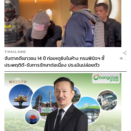
THAILAND
จับตาคดีเยาวชน 14 ปี ก่อเหตุยิงในห้าง กรมพินิจฯ ชี้
...
ประพฤติดี-รับการรักษาต่อเนื่อง ประเมินปล่อยตัว