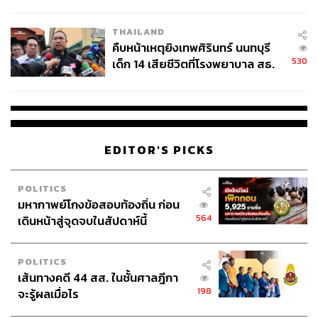
สอบปมขโมยปืนปู่ก่อเหตุ
THAILAND
คืบหน้าเหตุยิงเทพศิรินทร์ นนทบุรี
530
เด็ก 14 เสียชีวิตที่โรงพยาบาล สธ.
ยืนยันครูเสียชีวิต 5 ราย เจ็บ 22
ราย
EDITOR'S PICKS
POLITICS
มหากาพย์โกงข้อสอบท้องถิ่น ก่อน
564
เดินหน้าสู่จุดจบในสัปดาห์นี้
POLITICS
เส้นทางคดี 44 สส. ในชั้นศาลฎีกา
198
จะรู้ผลเมื่อไร