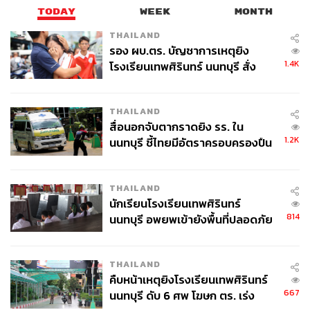
TODAY
WEEK
MONTH
THAILAND
รอง ผบ.ตร. บัญชาการเหตุยิง
1.4K
โรงเรียนเทพศิรินทร์ นนทบุรี สั่ง
ค้นหา 2 รอบยืนยันไร้คนติดค้าง พบ
ศพปู่-ย่าที่บ้านพักผู้ก่อเหตุ
THAILAND
สื่อนอกจับตากราดยิง รร. ใน
1.2K
นนทบุรี ชี้ไทยมีอัตราครอบครองปืน
สูงในระดับต้นของภูมิภาค
THAILAND
นักเรียนโรงเรียนเทพศิรินทร์
814
นนทบุรี อพยพเข้ายังพื้นที่ปลอดภัย
ชั่วคราว หลังเหตุใช้อาวุธปืนภายใน
โรงเรียนคลี่คลาย
THAILAND
คืบหน้าเหตุยิงโรงเรียนเทพศิรินทร์
667
นนทบุรี ดับ 6 ศพ โฆษก ตร. เร่ง