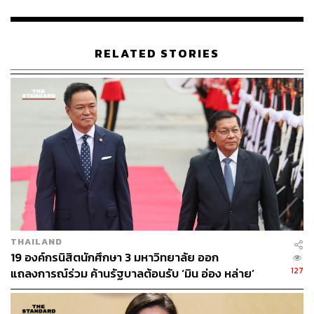
หมื่นล้านดอลลาร์สหรัฐในธุรกิจที่เกี่ยวข้องกับ SDGs ภายใน
ปี 2030
RELATED STORIES
อย่างไรก็ดี นายกรัฐมนตรีมองว่าการพัฒนาเศรษฐกิจที่ยั่งยืน
จำเป็นต้องมีแนวทางที่จะนำไปสู่การเปลี่ยนผ่าน เพื่อสร้าง
ความสมดุลระหว่างเป้าหมายเศรษฐกิจ สังคม และสิ่ง
แวดล้อม โดยมีประชาชนเป็นศูนย์กลาง ซึ่งประเทศไทยได้นำ
หลักปรัชญาของเศรษฐกิจพอเพียงและนโยบายเศรษฐกิจ
BCG มาเป็นแนวทาง เพื่อมุ่งสู่การพัฒนาอย่างยั่งยืน โดย
ประเทศไทยพร้อมประกาศความมุ่งมั่นระดับประเทศ เพื่อขับ
เคลื่อน SDGs รวมถึงยกระดับคุณภาพชีวิตและความเป็นอยู่
ของประชาชน ดังนี้
ไทยประกาศความมุ่งมั่นในการพัฒนาที่ยั่งยืนโดยไม่ทิ้ง
THAILAND
ใครไว้ข้างหลัง (Leave No One Behind) ผ่านหลักการ
19 องค์กรนิสิตนักศึกษา 3 มหาวิทยาลัย ออก
ไปให้ถึงและช่วยเหลือกลุ่มที่รั้งท้ายก่อน (Reaching
127
แถลงการณ์ร่วม ค้านรัฐบาลต้อนรับ ‘มิน อ่อง หล่าย’
those Furthest Behind First) รวมทั้งลดความยากจนใน
คนทุกช่วงวัยภายในปี 2027