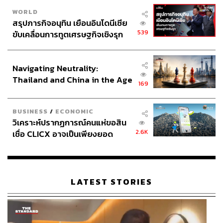
WORLD
สรุปภารกิจอนุทิน เยือนอินโดนีเซีย
539
ขับเคลื่อนการทูตเศรษฐกิจเชิงรุก
ประกาศหุ้นส่วนยุทธศาสตร์ไทย –
อินโดนีเซีย
Navigating Neutrality:
Thailand and China in the Age
169
of a New Global Order
BUSINESS
/
ECONOMIC
วิเคราะห์ปรากฏการณ์คนแห่ขอสิน
2.6K
เชื่อ CLICX อาจเป็นเพียงยอด
ภูเขาน้ำแข็ง ของปัญหาหนี้ครัว
เรือนไทยที่ถูกซุกไว้
LATEST STORIES