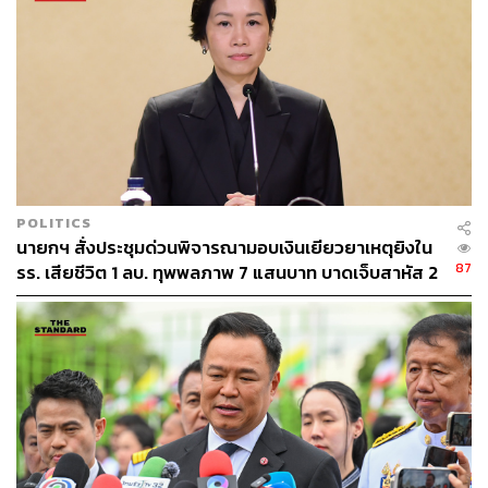
ไทยประกาศความมุ่งมั่นในการส่งเสริมสิทธิมนุษยชน
และความเท่าเทียมทางเพศสำหรับประชากรทุกคนใน
ประเทศ รวมถึงให้ความสำคัญกับสิทธิด้านสุขภาพ ซึ่ง
ประเทศไทยมีมาตรการที่สำคัญๆ เช่น การตั้งเป้าหมาย
ที่จะให้ครัวเรือนที่ต้องกลายเป็นครัวเรือนที่ยากจนหลัง
จากการจ่ายค่ารักษาพยาบาล (Health
Impoverishment) ต้องมีจำนวนลดลงไม่เกินร้อยละ
0.25 ภายในปี 2027
POLITICS
นายกฯ สั่งประชุมด่วนพิจารณามอบเงินเยียวยาเหตุยิงใน
87
รร. เสียชีวิต 1 ลบ. ทุพพลภาพ 7 แสนบาท บาดเจ็บสาหัส 2
ไทยประกาศความมุ่งมั่นที่จะผลักดันร่วมมือกับหุ้นส่วน
แสนบาท บาดเจ็บเล็กน้อย 1 แสนบาท
ความร่วมมือทุกระดับในการดำเนินการรับมือกับการ
เปลี่ยนแปลงของสภาพภูมิอากาศ รวมถึงส่งเสริมการ
เข้าถึงบริการพลังงานสมัยใหม่ (Modern Energy
Services) ในราคาที่เหมาะสมและมีความน่าเชื่อถือ
ภายในปี 2030
“การประกาศความมุ่งมั่นของไทยในเรื่องดังกล่าว จะสะท้อน