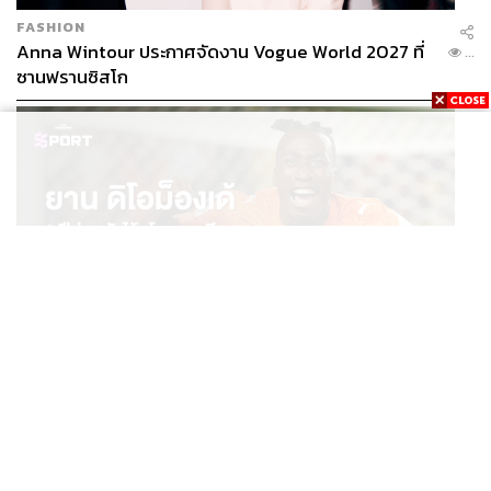
FASHION
Anna Wintour ประกาศจัดงาน Vogue World 2027 ที่
...
ซานฟรานซิสโก
SPORT
ยาน ดิโอม็องเด้ 2 ปีก่อนยังไร้สโมสรอาชีพ สู่นักเตะค่าตัว
...
125 ล้านยูโร กับคำสัญญาถึงน้องสาวผู้ล่วงลับ