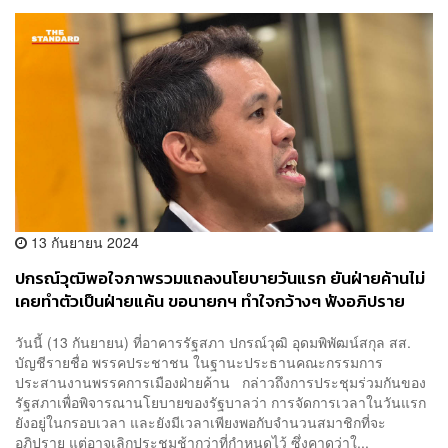
13 กันยายน 2024
ปกรณ์วุฒิพอใจภาพรวมแถลงนโยบายวันแรก ยันฝ่ายค้านไม่
เคยทำตัวเป็นฝ่ายแค้น ขอนายกฯ ทำใจกว้างๆ ฟังอภิปราย
จริงๆ
วันนี้ (13 กันยายน) ที่อาคารรัฐสภา ปกรณ์วุฒิ อุดมพิพัฒน์สกุล สส.
บัญชีรายชื่อ พรรคประชาชน ในฐานะประธานคณะกรรมการ
ประสานงานพรรคการเมืองฝ่ายค้าน กล่าวถึงการประชุมร่วมกันของ
รัฐสภาเพื่อพิจารณานโยบายของรัฐบาลว่า การจัดการเวลาในวันแรก
ยังอยู่ในกรอบเวลา และยังมีเวลาเพียงพอกับจำนวนสมาชิกที่จะ
อภิปราย แต่อาจเลิกประชุมช้ากว่าที่กำหนดไว้ ซึ่งคาดว่าใ...