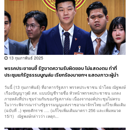
13 กุมภาพันธ์ 2025
พรรคประชาชนชี้ รัฐขาดความรับผิดชอบ ไม่แสดงตน ทำที่
ประชุมแก้รัฐธรรมนูญล่ม เรียกร้องนายกฯ แสดงภาวะผู้นำ
วันนี้ (13 กุมภาพันธ์) ที่อาคารรัฐสภา พรรคประชาชน นำโดย ณัฐพงษ์
เรืองปัญญาวุฒิ สส. แบบบัญชีรายชื่อ หัวหน้าพรรคประชาชน แถลง
ภายหลังที่ประชุมร่วมกันของรัฐสภาล่ม เนื่องจากองค์ประชุมไม่ครบ
ในวาระพิจารณาร่างรัฐธรรมนูญแห่งราชอาณาจักรไทย แก้ไขเพิ่มเติม
(ฉบับที่ ..) พุทธศักราช …. (แก้ไขเพิ่มเติมมาตรา 256 และเพิ่มหมวด
15/1) ณัฐพงษ์กล่าวว่า เหตุก...