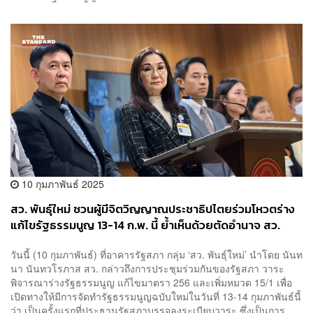
10 กุมภาพันธ์ 2025
สว. พันธุ์ใหม่ ชวนผู้มีจิตวิญญาณประชาธิปไตยร่วมโหวตร่าง
แก้ไขรัฐธรรมนูญ 13-14 ก.พ. นี้ ย้ำเห็นด้วยตัดอำนาจ สว.
วันนี้ (10 กุมภาพันธ์) ที่อาคารรัฐสภา กลุ่ม ‘สว. พันธุ์ใหม่’ นำโดย นันท
นา นันทวโรภาส สว. กล่าวถึงการประชุมร่วมกันของรัฐสภา วาระ
พิจารณาร่างรัฐธรรมนูญ แก้ไขมาตรา 256 และเพิ่มหมวด 15/1 เพื่อ
เปิดทางให้มีการจัดทำรัฐธรรมนูญฉบับใหม่ในวันที่ 13-14 กุมภาพันธ์นี้
ว่า เป็นครั้งแรกที่ประธานรัฐสภาบรรจุลงระเบียบวาระ ซึ่งเป็นการ