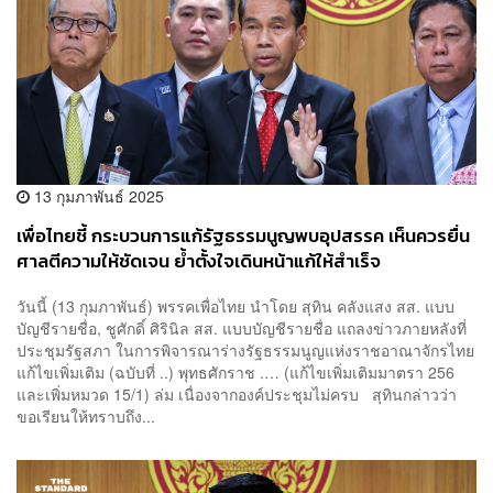
13 กุมภาพันธ์ 2025
เพื่อไทยชี้ กระบวนการแก้รัฐธรรมนูญพบอุปสรรค เห็นควรยื่น
ศาลตีความให้ชัดเจน ย้ำตั้งใจเดินหน้าแก้ให้สำเร็จ
วันนี้ (13 กุมภาพันธ์) พรรคเพื่อไทย นำโดย สุทิน คลังแสง สส. แบบ
บัญชีรายชื่อ, ชูศักดิ์ ศิรินิล สส. แบบบัญชีรายชื่อ แถลงข่าวภายหลังที่
ประชุมรัฐสภา ในการพิจารณาร่างรัฐธรรมนูญแห่งราชอาณาจักรไทย
แก้ไขเพิ่มเติม (ฉบับที่ ..) พุทธศักราช .… (แก้ไขเพิ่มเติมมาตรา 256
และเพิ่มหมวด 15/1) ล่ม เนื่องจากองค์ประชุมไม่ครบ สุทินกล่าวว่า
ขอเรียนให้ทราบถึง...