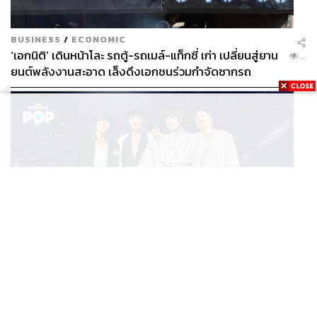
BUSINESS
/
ECONOMIC
‘เอกนิติ’ เดินหน้าโละ รถตู้-รถเมล์-แท็กซี่ เก่า เปลี่ยนสู่ยาน
...
ยนต์พลังงานสะอาด เล็งดึงเอกชนร่วมกำจัดซากรถ
MUSIC
F FOREVER IN BANGKOK คอนเสิร์ตสุดยิ่งใหญ่ของ
...
ตำนานรักแรกแห่งเอเชีย