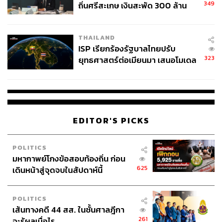
349
ถิ่นศรีสะเกษ เงินสะพัด 300 ล้าน
จ่อขยายผลรื้อคดีทั่วประเทศ
THAILAND
ISP เรียกร้องรัฐบาลไทยปรับ
323
ยุทธศาสตร์ต่อเมียนมา เสนอโมเดล
‘3 ระเบียง’ รับมือภัยคุกคามข้าม
แดน
EDITOR'S PICKS
POLITICS
มหากาพย์โกงข้อสอบท้องถิ่น ก่อน
625
เดินหน้าสู่จุดจบในสัปดาห์นี้
POLITICS
เส้นทางคดี 44 สส. ในชั้นศาลฎีกา
261
จะรู้ผลเมื่อไร