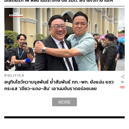
มีเสถียรภาพ ผลงานประจักษ์ ขอ รมต. สบายใจทำงานให้
เต็มที่ อย่าหวั่นไหวคำถามยุยง
POLITICS
อนุทินโชว์หวานจุลพันธ์ ย้ำสัมพันธ์ ภท.-พท. ยังแน่น แซว
110
กระแส ‘เขียว-แดง-ส้ม’ เอานมข้นราดอร่อยเลย
MORE