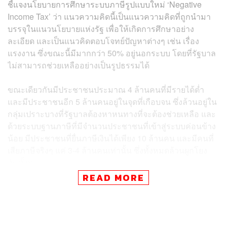
ชี้แจงนโยบายการศึกษาระบบภาษีรูปแบบใหม่ ‘Negative
Income Tax’ ว่า แนวความคิดนี้เป็นแนวความคิดที่ถูกนำมา
บรรจุในแนวนโยบายแห่งรัฐ เพื่อให้เกิดการศึกษาอย่าง
ละเอียด และเป็นแนวคิดตอบโจทย์ปัญหาต่างๆ เช่น เรื่อง
แรงงาน ซึ่งขณะนี้มีมากกว่า 50% อยู่นอกระบบ โดยที่รัฐบาล
ไม่สามารถช่วยเหลืออย่างเป็นรูปธรรมได้
ขณะเดียวกันมีประชาชนประมาณ 4 ล้านคนที่มีรายได้ต่ำ
และมีประชาชนอีก 5 ล้านคนอยู่ในจุดที่เกือบจน ซึ่งล้วนอยู่ใน
กลุ่มเปราะบางที่รัฐบาลต้องหาหนทางที่จะต้องช่วยเหลือ และ
ด้วยระบบฐานภาษีที่มีจำนวนประชาชนที่เข้าสู่ระบบค่อนข้าง
น้อย มีประชาชนที่ยื่นภาษีเงินได้เพียง 10 ล้านคน และมีคนที่
เสียภาษีจริงๆ แค่ 3-4 ล้านคนเท่านั้น ซึ่งทั้งหมดล้วนผูกโยง
กันทั้งหมด
READ MORE
ดังนั้น แนวคิดเรื่อง Negative Income Tax นั้น เป็นแนวคิดที่
ในต่างประเทศมีการศึกษามาอย่างยาวนาน โดยรัฐบาล
ต้องการที่จะศึกษาแนวคิดนี้เพื่อสร้างตาข่ายรองรับสังคมไม่
ให้ใครต้องตกอยู่ในกรอบของความลำบากหรือยากจน โดยมี