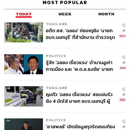
MOST POPULAR
TODAY
WEEK
MONTH
THAILAND
อดีต สส. ‘ฉลอง’ ก่อเหตุยิง ‘นายก
563
อบจ.นนทบุรี’ ที่สำนักงาน ตำรวจรุด
ลงพื้นที่
POLITICS
รู้จัก ‘ฉลอง เรี่ยวแรง’ ตำนานงูเห่า
444
การเมือง และ ‘พ.ต.อ.ธงชัย’ นายก
อบจ. นนทบุรี หลายสมัย บุคคล
สำคัญในเหตุยิง
THAILAND
คุมตัว ‘ฉลอง เรี่ยวแรง’ สอบปมรัว
385
ยิง 4 นัดใส่ นายก อบจ.นนทบุรี ผู้
ว่าฯ ลงพื้นที่ตรวจสอบเร่งหาสาเหตุ
POLITICS
‘อาสพลธ์’ เปิดข้อมูลทุจริตสอบท้อง