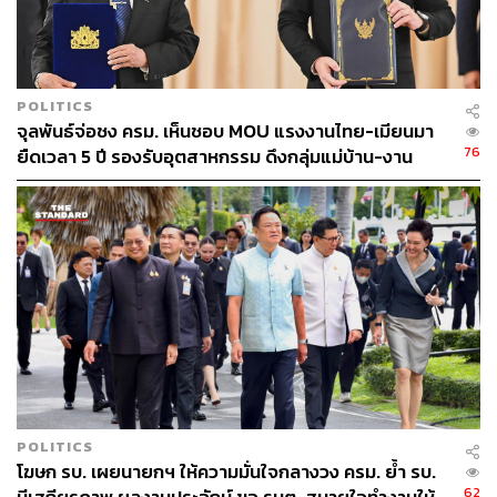
POLITICS
จุลพันธ์จ่อชง ครม. เห็นชอบ MOU แรงงานไทย-เมียนมา
76
ยืดเวลา 5 ปี รองรับอุตสาหกรรม ดึงกลุ่มแม่บ้าน-งาน
อิสระเข้าสู่ระบบประกันสังคม
POLITICS
โฆษก รบ. เผยนายกฯ ให้ความมั่นใจกลางวง ครม. ย้ำ รบ.
62