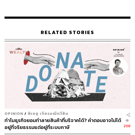
ประเภทมีหลักในการคำนวณที่แตกต่างกัน ซึ่งเป็นคนละ
ประเด็น เนื่องจากเป็นคนละวัตถุประสงค์ แต่แน่นอนว่าด้วย
เม็ดเงินที่จำกัดของภาครัฐ เราต้องบริหารจัดการให้เกิดความ
เหมาะสมต่อไป
RELATED STORIES
อย่างไรก็ตาม ในระยะเวลา 1-2 ปี กระทรวงการคลังจะเร่งรัด
การศึกษาแนวคิดนี้ เพื่อในที่สุดแล้วประชาชนคนไทยทุกคน
จะมีตาข่ายที่มั่นใจได้ว่าคอยรองรับเขาอยู่ในทุกสถานการณ์
TAGS:
ภาษี
รัฐสภา
จุลพันธ์ อมรวิวัฒน์
การประชุมร่วมรัฐสภา
การแถลงนโยบายรัฐบาล
รัฐบาลแพทองธาร
Negative Income Tax
OPINION
/
พิเชฐ เจียรมณีทวีสิน
ทำไมธุรกิจยอมทำลายสินค้าที่บริจาคได้? คำตอบอาจไม่ได้
208
อยู่ที่จริยธรรมแต่อยู่ที่ระบบภาษี
132