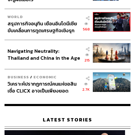
WORLD
สรุปภารกิจอนุทิน เยือนอินโดนีเซีย
568
ขับเคลื่อนการทูตเศรษฐกิจเชิงรุก
ประกาศหุ้นส่วนยุทธศาสตร์ไทย –
อินโดนีเซีย
Navigating Neutrality:
Thailand and China in the Age
215
of a New Global Order
BUSINESS
/
ECONOMIC
วิเคราะห์ปรากฏการณ์คนแห่ขอสิน
2.7K
เชื่อ CLICX อาจเป็นเพียงยอด
ภูเขาน้ำแข็ง ของปัญหาหนี้ครัว
เรือนไทยที่ถูกซุกไว้
LATEST STORIES