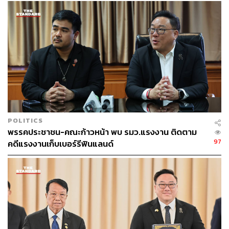
ABOUT THE AUTHOR
THE STANDARD TEAM
กองบรรณาธิการ THE STANDARD
ABOUT THE PHOTOGRAPHER
ศวิตา พูลเสถียร
ช่างภาพข่าว ประจำสำนักข่าว THE
STANDARD
POLITICS
พรรคประชาชน-คณะก้าวหน้า พบ รมว.แรงงาน ติดตาม
97
คดีแรงงานเก็บเบอร์รีฟินแลนด์