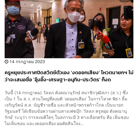
14 กรกฎาคม 2023
ครูหยุยประกาศปิดสวิตช์ตัวเอง ‘งดออกเสียง’ โหวตนายกฯ ไม่
ว่าจะเสนอชื่อ ‘อุ๊งอิ๊ง-เศรษฐา-อนุทิน-ประวิตร’ ก็งด
วันนี้ (14 กรกฎาคม) วัลลภ ตังคณานุรักษ์ สมาชิกวุฒิสภา (ส.ว.) ซึ่ง
เป็น 1 ใน ส.ว. ส่วนใหญ่ที่ลงมติ ‘งดออกเสียง’ ในการโหวต พิธา ลิ้ม
เจริญรัตน์ ส.ส. บัญชีรายชื่อ และหัวหน้าพรรคก้าวไกล เป็นนายก
รัฐมนตรี ได้เขียนข้อความผ่านทางเฟซบุ๊ก ‘วัลลภ ครูหยุย ตังคณานุ
รักษ์’ ระบุว่า การลงมติใดๆ ในสภาจะมี 3 ทางเลือกครับ คือ เห็นชอบ
ไม่เห็นชอบ และงดออกเสียง ผมตัดสินใจง...