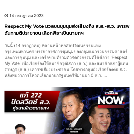
14 กรกฎาคม 2023
Respect My Vote มวลชนชุมนุมส่งเสียงถึง ส.ส.-ส.ว. เคารพ
ฉันทามติประชาชน เลือกพิธาเป็นนายกฯ
วันนี้ (14 กรกฎาคม) ที่ลานหน้าหอศิลปวัฒนธรรมแห่ง
กรุงเทพมหานคร บรรยากาศการชุมนุมของกลุ่มแนวร่วมธรรมศาสตร์
และการชุมนุม และเครือข่ายที่รวมตัวจัดกิจกรรมที่ใช้ชื่อว่า ‘Respect
My Vote’ เพื่อเรียกร้องให้สมาชิกวุฒิสภา (ส.ว.) และสมาชิกสภาผู้แทน
ราษฎร (ส.ส.) เคารพเสียงประชาชน โดยทางกลุ่มยังเรียกร้องต่อ ส.ว.
หลังพบว่าการโหวตเลือกนายกรัฐมนตรีที่ผ่านมา มี ส.ว. ...