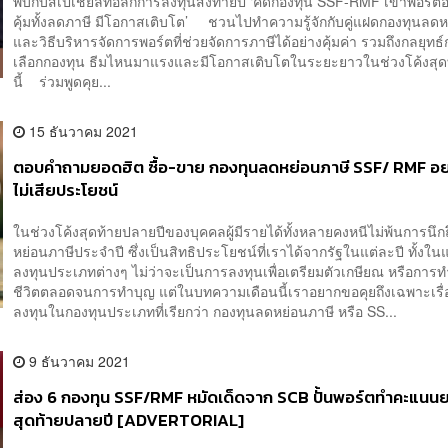
พบกับสเปเชียลทอล์กการลงทุนส่งท้ายปี ‘คัดกองทุน SSF-RMF เข้าพอร์ตอ
คุ้มทั้งลดภาษี มีโอกาสเติบโต’ ชวนไปทำความรู้จักกับคู่แฝดกองทุนลดห
และวิธีบริหารจัดการพอร์ตที่ช่วยจัดการภาษีได้อย่างคุ้มค่า รวมถึงกลยุทธ
เลือกกองทุน ธีมไหนมาแรงและมีโอกาสเติบโตในระยะยาวในช่วงโค้งสุด
นี้ ร่วมพูดคุย...
15 ธันวาคม 2021
ตอบคำถามยอดฮิต ซื้อ-ขาย กองทุนลดหย่อนภาษี SSF/ RMF อย่
ไม่เสียประโยชน์
ในช่วงโค้งสุดท้ายปลายปีของบุคคลผู้มีรายได้ทั้งหลายคงหนีไม่พ้นการนึก
หย่อนภาษีประจำปี ซึ่งเป็นสิทธิประโยชน์ที่เราได้จากรัฐในแต่ละปี ทั้งใ
ลงทุนประเภทต่างๆ ไม่ว่าจะเป็นการลงทุนเพื่อเตรียมตัวเกษียณ หรือการ
ชีวิตตลอดจนการทำบุญ แต่ในบทความเดือนนี้เราอยากขอคุยถึงเฉพาะเรื
ลงทุนในกองทุนประเภทที่เรียกว่า กองทุนลดหย่อนภาษี หรือ SS...
9 ธันวาคม 2021
ส่อง 6 กองทุน SSF/RMF หมัดเด็ดจาก SCB ปั้นพอร์ตทำคะแนน
สุดท้ายปลายปี [ADVERTORIAL]