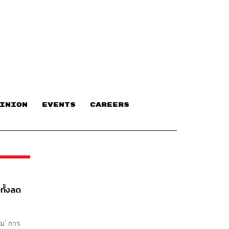
INION
EVENTS
CAREERS
ทั้งลด
ีม’ การ