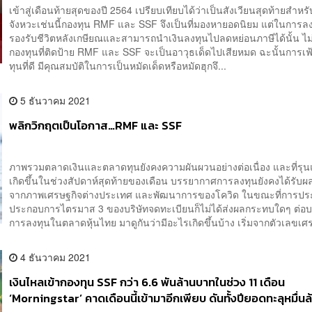
เข้าสู่เดือนท้ายสุดของปี 2564 เปรียบเทียบได้ว่าเป็นสังเวียนสุดท้ายสำหร
จังหวะเช่นนี้กองทุน RMF และ SSF จึงเป็นที่มองหายอดนิยม แต่ในการลงท
รองรับชีวิตหลังเกษียณและสามารถนำเงินลงทุนไปลดหย่อนภาษีได้นั้น ไม่ใ
กองทุนที่ติดป้าย RMF และ SSF จะเป็นอาวุธเด็ดไปเสียหมด ฉะนั้นการเ
ทุนที่ดี มีคุณสมบัติในการเป็นหมัดเด็ดหรือหมัดฮุกจึ...
5 ธันวาคม 2021
พลิกวิกฤตเป็นโอกาส…RMF และ SSF
ภาพรวมตลาดเงินและตลาดทุนยังคงความผันผวนอย่างต่อเนื่อง และที่รุนแ
เกิดขึ้นในช่วงสัปดาห์สุดท้ายของเดือน บรรยากาศการลงทุนยังคงได้รับ
จากภาพเศรษฐกิจต่างประเทศ และพัฒนาการของโควิด ในขณะที่การป
ประกอบการไตรมาส 3 ของบริษัทจดทะเบียนก็ไม่ได้ส่งผลกระทบใดๆ ต่
การลงทุนในตลาดหุ้นไทย มาดูกันว่ามีอะไรเกิดขึ้นบ้าง เริ่มจากตัวเลขเศร
4 ธันวาคม 2021
เงินไหลเข้ากองทุน SSF กว่า 6.6 พันล้านบาทในช่วง 11 เดือน
‘Morningstar’ คาดเดือนนี้เข้ามาอีกเพียบ ดันทั้งปียอดทะลุหมื่น