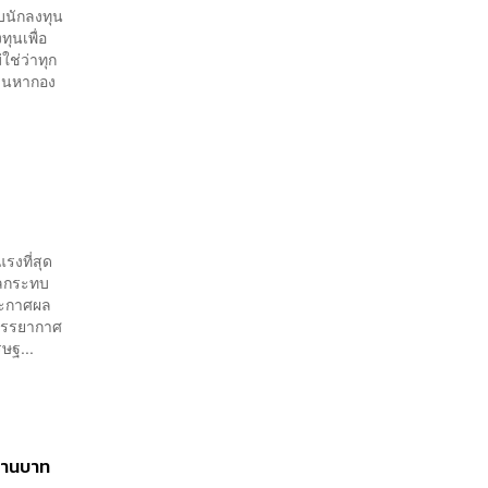
ับนักลงทุน
ุนเพื่อ
ช่ว่าทุก
ฟ้นหากอง
รงที่สุด
ผลกระทบ
ระกาศผล
อบรรยากาศ
ษฐ...
ล้านบาท