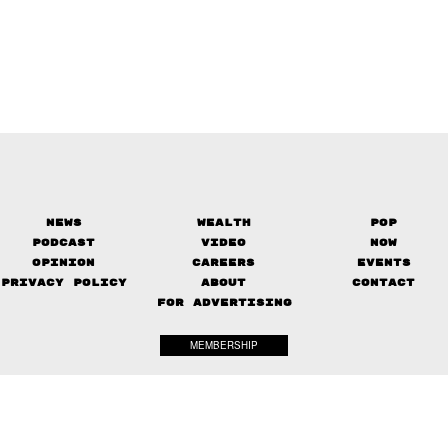
News
Wealth
Pop
Podcast
Video
Now
Opinion
Careers
Events
Privacy Policy
About
Contact
FOR ADVERTISING
MEMBERSHIP