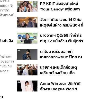
ย่างไร
PP KRIT ส่งซิงเกิลใหม่
ปมค้นประวัติคดีกราดยิงที่
ย่อนภาษี
‘Your Candy’ พร้อมพา
สหรัฐฯ
์การคัด
ต้าเหนิง และ ณิชา ร่วมมิว
ท้ายของปี
จับตาคดีเยาวชน 14 ปี ก่อ
สิกวิดีโอ
เหตุยิงในห้าง กรมพินิจฯ ชี้
ประพฤติดี-รับการรักษาต่อ
บางจากฯ Q2/69 ทำกำไร
เนื่อง ประเมินปล่อยตัว
างไรจึง
ทะลุ 1.2 หมื่นล้าน เริ่มบุ๊กกำ
ไร ‘SAF’ เชิงพาณิชย์ครั้ง
ตาโขน เตรียมฉายที่
แรก หนุนรายได้ครึ่งปีทะลุ
ถึงค่าลด
เทศกาลภาพยนตร์ไทย ณ
3.2 แสนล้าน
นแง่ของการ
ประเทศบราซิล
ทำประกัน
นายกฯ เผยเด็กก่อเหตุ
่องการ
เครียดเรื่องเรียน เชื่อ
เตรียมการเป็นขั้นตอน ชี้มี
Anna Wintour ประกาศ
กระสุนอีกกว่า 30 นัด หาก
จัดงาน Vogue World
ไม่จบชีวิตตัวเองอาจสูญ
2027 ที่ซานฟรานซิสโก
เสียเพิ่ม
ยก