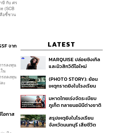
ษี กับ ศร
fice (SCB
สือชี้ชวน
LATEST
 SSF จาก
MARQUISE ปล่อยซิงเกิล
การลงทุน
และมิวสิกวิดีโอใหม่
นใน
IRONIC ที่เสียดสีความ
ารถลงทุน
(PHOTO STORY): ย้อน
สัมพันธ์สุด Toxic
ต่ละ
เหตุกราดยิงในโรงเรียน
ต่างประเทศ ที่ผู้ก่อเหตุเป็น
มหาดไทยเร่งจัดระเบียบ
นักเรียน
ภูเก็ต ทลายนอมินีต่างชาติ
คุมเจ็ตสกี สางบริษัทฮุบ
มีโอกาส
สรุปเหตุยิงในโรงเรียน
ที่ดิน เคลียร์ใบอนุญาต
จังหวัดนนทบุรี เสียชีวิต
โรงแรมค้าง 7 ปี
รวม 8 ราย โฆษก ตร. เผย