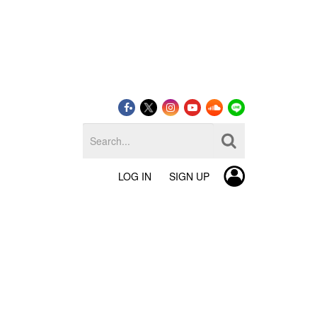
LOG IN
SIGN UP