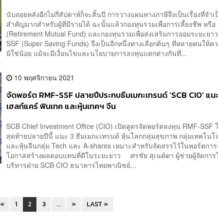
นับถอยหลังอีกไม่กี่สัปดาห์ก็จะสิ้นปี การวางแผนทางภาษีจึงเป็นเรื่องที่จำ
สำคัญมากสำหรับผู้ที่มีรายได้ ฉะนั้นแล้วกองทุนรวมเพื่อการเลี้ยงชีพ หรื
(Retirement Mutual Fund) และกองทุนรวมเพื่อส่งเสริมการออมระยะยาว
SSF (Super Saving Funds) จึงเป็นอีกหนึ่งทางเลือกต้นๆ ที่หลายคนให้
มิใช่น้อย แม้จะมีเงื่อนไขและนโยบายการลงทุนแตกต่างกันที่...
10 พฤศจิกายน 2021
จัดพอร์ต RMF-SSF ปลายปีประกบธีมเมกะเทรนด์ ‘SCB CIO’ แนะล
เฮลท์แคร์ ฟินเทค และหุ้นเทคฯ จีน
SCB Chief Investment Office (CIO) เปิดสูตรจัดพอร์ตลงทุน RMF-SSF โ
สุดท้ายปลายปีนี้ แนะ 3 ธีมเมกะเทรนด์ หุ้นโลกกลุ่มสุขภาพ กลุ่มเทคโนโ
และหุ้นจีนกลุ่ม Tech และ A-shares เหมาะสำหรับจัดสรรไว้ในพอร์ตการล
โอกาสสร้างผลตอบแทนที่ดีในระยะยาว ศรชัย สุเนต์ตา ผู้ช่วยผู้จัดการให
บริหารฝ่าย SCB CIO ธนาคารไทยพาณิชย์...
«
1
2
3
...
»
LAST »