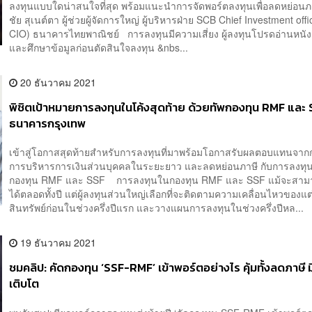
ลงทุนแบบใดน่าสนใจที่สุด พร้อมแนะนำการจัดพอร์ตลงทุนเพื่อลดหย่อนภา
ชัย สุเนต์ตา ผู้ช่วยผู้จัดการใหญ่ ผู้บริหารฝ่าย SCB Chief Investment of
CIO) ธนาคารไทยพาณิชย์ การลงทุนมีความเสี่ยง ผู้ลงทุนโปรดอ่านหนัง
และศึกษาข้อมูลก่อนตัดสินใจลงทุน &nbs...
20 ธันวาคม 2021
พิชิตเป้าหมายการลงทุนในโค้งสุดท้าย ด้วยทัพกองทุน RMF และ
ธนาคารกรุงเทพ
เข้าสู่โอกาสสุดท้ายสำหรับการลงทุนที่มาพร้อมโอกาสรับผลตอบแทนจาก
การบริหารการเงินส่วนบุคคลในระยะยาว และลดหย่อนภาษี กับการลงทุ
กองทุน RMF และ SSF การลงทุนในกองทุน RMF และ SSF แม้จะสาม
ได้ตลอดทั้งปี แต่ผู้ลงทุนส่วนใหญ่เลือกที่จะติดตามความเคลื่อนไหวของแ
สินทรัพย์ก่อนในช่วงครึ่งปีแรก และวางแผนการลงทุนในช่วงครึ่งปีหล...
19 ธันวาคม 2021
ชมคลิป: คัดกองทุน ‘SSF-RMF’ เข้าพอร์ตอย่างไร คุ้มทั้งลดภาษี 
เติบโต