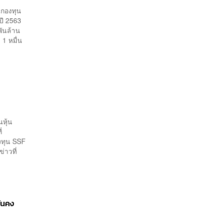
นกองทุน
นปี 2563
พันล้าน
 1 หมื่น
หุ้น
่
องทุน SSF
่าวที่
่นคง