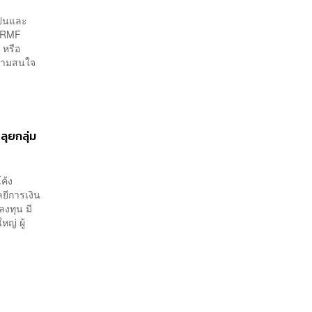
เป็นและ
อ RMF
 หรือ
ความสนใจ
ุยกลุ่ม
ค้ง
ลยีการเงิน
งทุน มี
ญ่ ผู้