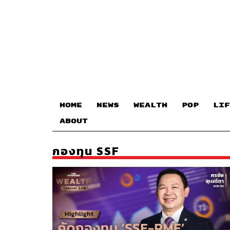
HOME
NEWS
WEALTH
POP
LIF
ABOUT
กองทุน SSF