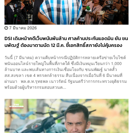
7 มีนาคม 2026
DSI เดินหน้าคดีเว็บพนันพันล้าน ศาลค้านประกันแอดมิน ยัน ชน
นพัฒฐ์ ต้องมาตามนัด 12 มี.ค. ชี้เอกสิทธิ์สภายังไม่คุ้มครอง
วันนี้ (7 มีนาคม) ความคืบหน้ากรณีปฏิบัติการทลายเครือข่ายเว็บไซต์
พนันออนไลน์รายใหญ่ในพื้นที่ภาคใต้ ซึ่งมีเงินหมุนเวียนกว่า 1,000
ล้านบาท และพบเส้นทางการเงินเชื่อมโยงกับ ชนนพัฒฐ์ นาคสั้ว
สส.สงขลา เขต 4 พรรคกล้าธรรม สืบเนื่องจากเมื่อวันที่ 6 มีนาคมที่
ผ่านมา พล.ต.ท.รุทธพล เนาวรัตน์ รัฐมนตรีว่าการกระทรวงยุติธรรม
พร้อมด้วยผู้บริหารกรมสอบสวนค...