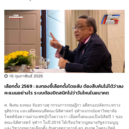
16 กุมภาพันธ์ 2026
เลือกตั้ง 2569 : ธงทองชี้เลือกตั้งโดยลับ ต้องสืบค้นไม่ได้ว่าลง
คะแนนอย่างไร ระบบต้องปิดสนิทไม่ว่าวันไหนในอนาคต
ศ. พิเศษ ธงทอง จันทรางศุ กรรมการกฤษฎีกา อดีตรองปลัดกระทรวง
ยุติธรรม และอดีตคณบดีคณะนิติศาสตร์ จุฬาลงกรณ์มหาวิทยาลัย
โพสต์ข้อความผ่านเฟซบุ๊กใจความว่า เมื่อครั้งตนเองเป็นนิสิตปี 1 ของ
คณะนิติศาสตร์ จุฬาฯ ในปี 2516 ได้เรียนวิชากฎหมายรัฐธรรมนูญ
และวิชากฎหมายเลือกตั้ง กับศาสตราจารย์ ดร.สมภพ โหตระกิตย์