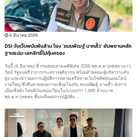
6 มีนาคม 2026
DSI จับเว็บพนันพันล้าน โยง ‘ชนนพัฒฐ์ นาคสั้ว’ ยันพยานหลัก
ฐานแน่น-เอกสิทธิ์ไม่คุ้มครอง
วันนี้ (6 มีนาคม) ที่ กรมสอบสวนคดีพิเศษ (DSI) พล.ต.ท.รุทธพล เนาว
รัตน์ รัฐมนตรีว่าการกระทรวงยุติธรรม พร้อมด้วยคณะผู้บริหารระดับ
สูง แถลงข่าวผลการปฏิบัติการทลายเครือข่ายเว็บไซต์พนันออนไลน์
รายใหญ่ ซึ่งสืบสวนพบความเชื่อมโยงกับ ชนนพัฒฐ์ นาคสั้ว นักการ
เมืองชื่อดัง โดยมีเงินหมุนเวียนในระบบกว่า 1,000 ล้านบาท
พล.ต.ท.รุทธพล ชี้แจงถึงผลการปฏิบัติง...