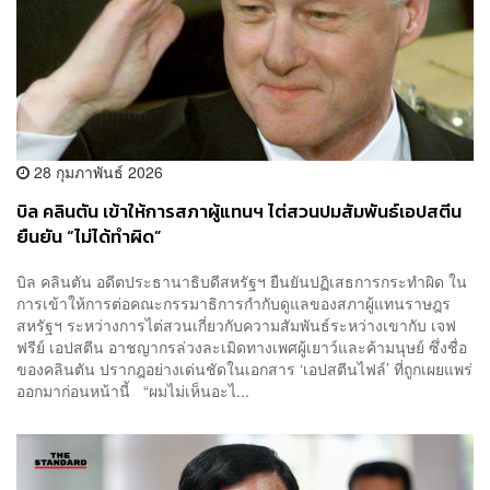
28 กุมภาพันธ์ 2026
บิล คลินตัน เข้าให้การสภาผู้แทนฯ ไต่สวนปมสัมพันธ์เอปสตีน
ยืนยัน “ไม่ได้ทำผิด”
บิล คลินตัน อดีตประธานาธิบดีสหรัฐฯ ยืนยันปฏิเสธการกระทำผิด ใน
การเข้าให้การต่อคณะกรรมาธิการกำกับดูแลของสภาผู้แทนราษฎร
สหรัฐฯ ระหว่างการไต่สวนเกี่ยวกับความสัมพันธ์ระหว่างเขากับ เจฟ
ฟรีย์ เอปสตีน อาชญากรล่วงละเมิดทางเพศผู้เยาว์และค้ามนุษย์ ซึ่งชื่อ
ของคลินตัน ปรากฎอย่างเด่นชัดในเอกสาร ‘เอปสตีนไฟล์’ ที่ถูกเผยแพร่
ออกมาก่อนหน้านี้ “ผมไม่เห็นอะไ...