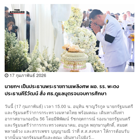
17 กุมภาพันธ์ 2026
นายกฯ เป็นประธานพระราชทานเพลิงศพ ผอ. รร. พะตง
ประธานคีรีวัฒน์ สั่ง ศธ.ดูแลบุตรจนจบการศึกษา
วันนี้ (17 กุมภาพันธ์) เวลา 15.00 น. อนุทิน ชาญวีรกูล นายกรัฐมนตรี
และรัฐมนตรีว่าการกระทรวงมหาดไทย พร้อมคณะ เดินทางถึงท่า
อากาศยานกองบิน 56 โดยมีพิพัฒน์ รัชกฤตการณ์ รองนายกรัฐมนตรี
และรัฐมนตรีว่าการกระทรวงคมนาคม, อนุกูล พฤกษานุศักดิ์, สมยศ
พลายด้วง และสรรเพชร บุญญามณี ว่าที่ ส.ส.สงขลา ให้การต้อนรับ
จากนั้นนายกรัฐมนตรีและคณะ เดินทางไปยังวั...