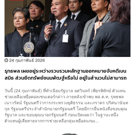
24 กุมภาพันธ์ 2026
รุทธพล เผยอยู่ระหว่างรวบรวมหลักฐานออกหมายจับคดีเบน
สมิธ ส่วนยึดทรัพย์ชนนพัฒฐ์หรือไม่ อยู่ในสำนวนไม่สามารถ
เปิดเผยได้
วันนี้ (24 กุมภาพันธ์) ที่ทำเนียบรัฐบาล ยศวินทร์ เพียรพิทักษ์ ตัวแทน
ช่วยเหลือเหยื่อคอลเซนเตอร์กล่าว ภายหลังเข้าพบ พล.ต.ท. รุทธพล
เนาวรัตน์ รัฐมนตรีว่าการกระทรวงยุติธรรม และภราดร ปริศนานันท
กุล รัฐมนตรีประจำสำนักนายกรัฐมนตรี โดยมีการยื่นหนังสือขอบคุณ
รัฐบาล และขอบคุณนายกรัฐมนตรี ก่อนเปิดเผยว่า ในฐานะหนึ่ง
ตัวแทนผู้เสียหายจากการช่วยเหลือกลุ่มเหยื่อสแกมเ...