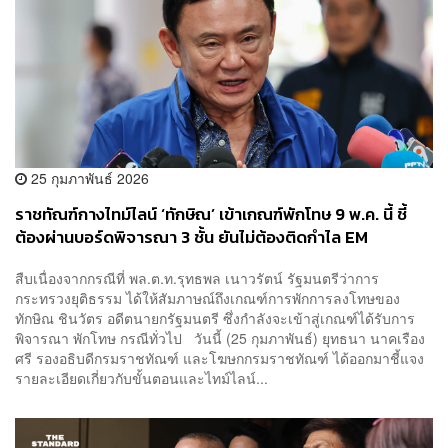
25 กุมภาพันธ์ 2026
ราชทัณฑ์กางไทม์ไลน์ ‘ทักษิณ’ เข้าเกณฑ์พักโทษ 9 พ.ค. นี้ ชี้
ต้องผ่านบอร์ดพิจารณา 3 ชั้น ยันไม่ต้องติดกำไล EM
สืบเนื่องจากกรณีที่ พล.ต.ท.รุทธพล เนาวรัตน์ รัฐมนตรีว่าการ
กระทรวงยุติธรรม ได้ให้สัมภาษณ์ถึงเกณฑ์การพักการลงโทษของ
ทักษิณ ชินวัตร อดีตนายกรัฐมนตรี ซึ่งกำลังจะเข้าสู่เกณฑ์ได้รับการ
พิจารณา พักโทษ กรณีทั่วไป วันนี้ (25 กุมภาพันธ์) ยุทธนา นาคเรือง
ศรี รองอธิบดีกรมราชทัณฑ์ และโฆษกกรมราชทัณฑ์ ได้ออกมาชี้แจง
รายละเอียดเกี่ยวกับขั้นตอนและไทม์ไลน์...