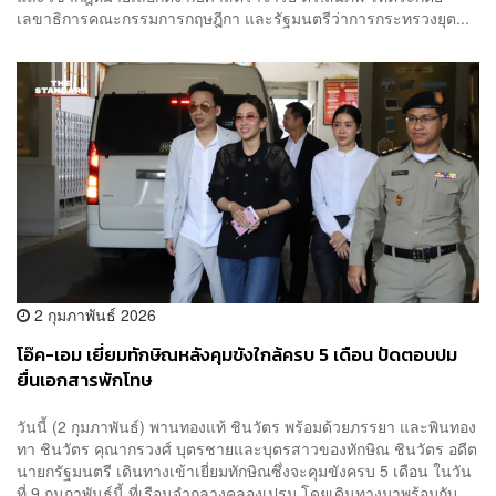
เลขาธิการคณะกรรมการกฤษฎีกา และรัฐมนตรีว่าการกระทรวงยุต...
2 กุมภาพันธ์ 2026
โอ๊ค-เอม เยี่ยมทักษิณหลังคุมขังใกล้ครบ 5 เดือน ปัดตอบปม
ยื่นเอกสารพักโทษ
วันนี้ (2 กุมภาพันธ์) พานทองแท้ ชินวัตร พร้อมด้วยภรรยา และพินทอง
ทา ชินวัตร คุณากรวงศ์ บุตรชายและบุตรสาวของทักษิณ ชินวัตร อดีต
นายกรัฐมนตรี เดินทางเข้าเยี่ยมทักษิณซึ่งจะคุมขังครบ 5 เดือน ในวัน
ที่ 9 กุมภาพันธ์นี้ ที่เรือนจำกลางคลองเปรม โดยเดินทางมาพร้อมกับ