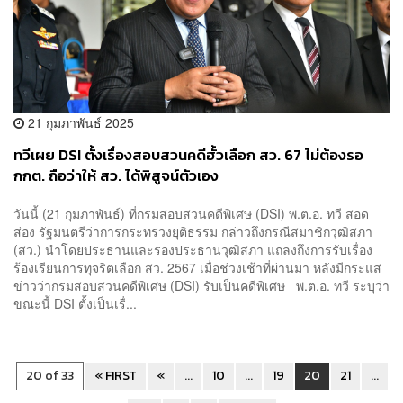
21 กุมภาพันธ์ 2025
ทวีเผย DSI ตั้งเรื่องสอบสวนคดีฮั้วเลือก สว. 67 ไม่ต้องรอ
กกต. ถือว่าให้ สว. ได้พิสูจน์ตัวเอง
วันนี้ (21 กุมภาพันธ์) ที่กรมสอบสวนคดีพิเศษ (DSI) พ.ต.อ. ทวี สอด
ส่อง รัฐมนตรีว่าการกระทรวงยุติธรรม กล่าวถึงกรณีสมาชิกวุฒิสภา
(สว.) นำโดยประธานและรองประธานวุฒิสภา แถลงถึงการรับเรื่อง
ร้องเรียนการทุจริตเลือก สว. 2567 เมื่อช่วงเช้าที่ผ่านมา หลังมีกระแส
ข่าวว่ากรมสอบสวนคดีพิเศษ (DSI) รับเป็นคดีพิเศษ พ.ต.อ. ทวี ระบุว่า
ขณะนี้ DSI ตั้งเป็นเรื่...
20 of 33
« FIRST
«
...
10
...
19
20
21
...