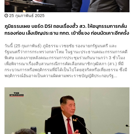
25 กุมภาพันธ์ 2025
ภูมิธรรมเผย บอร์ด DSI ถอนเรื่องฮั้ว สว. ให้อนุกรรมการกลั่น
กรองก่อน เล็งเชิญประธาน กกต. เข้าชี้แจง ก่อนนัดเคาะอีกครั้ง
6 มี.ค.
วันนี้ (25 กุมภาพันธ์) ภูมิธรรม เวชยชัย รองนายกรัฐมนตรี และ
รัฐมนตรีว่าการกระทรวงกลาโหม ในฐานะประธานคณะกรรมการคดี
พิเศษ แถลงภายหลังคณะกรรมการประชุมร่วมกันนานกว่า 3 ชั่วโมง
เพื่อพิจารณาเรื่องสืบสวนกรณีการคัดเลือกสมาชิกวุฒิสภา (สว.) ที่มี
กระบวนการหรือพฤติกรรมที่มิได้เป็นไปโดยสุจริตหรือเที่ยงธรรม ซึ่งมี
พฤติการณ์อันอาจเป็นความผิดตามพระราชบัญญัติประกอบรัฐ...