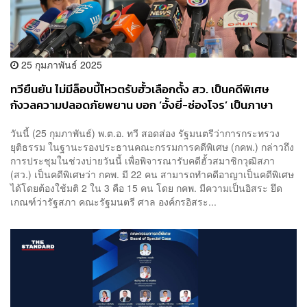
25 กุมภาพันธ์ 2025
ทวียืนยัน ไม่มีล็อบบี้โหวตรับฮั้วเลือกตั้ง สว. เป็นคดีพิเศษ
กังวลความปลอดภัยพยาน บอก ‘อั้งยี่-ซ่องโจร’ เป็นภาษา
กฎหมาย ไม่ได้กล่าวหาเกินจริง
วันนี้ (25 กุมภาพันธ์) พ.ต.อ. ทวี สอดส่อง รัฐมนตรีว่าการกระทรวง
ยุติธรรม ในฐานะรองประธานคณะกรรมการคดีพิเศษ (กคพ.) กล่าวถึง
การประชุมในช่วงบ่ายวันนี้ เพื่อพิจารณารับคดีฮั้วสมาชิกวุฒิสภา
(สว.) เป็นคดีพิเศษว่า กคพ. มี 22 คน สามารถทำคดีอาญาเป็นคดีพิเศษ
ได้โดยต้องใช้มติ 2 ใน 3 คือ 15 คน โดย กคพ. มีความเป็นอิสระ ยึด
เกณฑ์ว่ารัฐสภา คณะรัฐมนตรี ศาล องค์กรอิสระ...