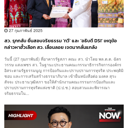
27 กุมภาพันธ์ 2025
สว. รุกกลับ ยื่นสอบจริยธรรม ‘ทวี’ และ ‘อธิบดี DSI’ เหตุข้อ
กล่าวหาฮั้วเลือก สว. เลื่อนลอย เจตนากลั่นแกล้ง
วันนี้ (27 กุมภาพันธ์) ที่อาคารรัฐสภา คณะ สว. นำโดย พล.ต.ต. ฉัตร
วรรษ แสงเพชร สว. ในฐานะประธานคณะกรรมาธิการกิจการองค์กร
อิสระตามรัฐธรรมนูญ การป้องกันและปราบปรามการทุจริต ประพฤติมิ
ชอบ และการเสริมสร้างธรรมาภิบาล เข้ายื่นหนังสือต่อ มงคล สุระ
สัจจะ ประธานวุฒิสภา ขอให้สำนักงานคณะกรรมการป้องกันและ
ปราบปรามการทุจริตแห่งชาติ (ป.ป.ช.) สอบสวนและพิจารณา
จริยธรรมใน...