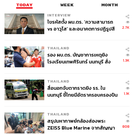
TODAY
WEEK
MONTH
INTERVIEW
ไขรหัสตั้ง ผบ.ตร. ‘ความสามารถ
2.7K
vs อาวุโส’ และอนาคตการปฏิรูปสี
กากี กับ พล.ต.อ. เอก อังสนานนท์
THAILAND
รอง ผบ.ตร. บัญชาการเหตุยิง
1.3K
โรงเรียนเทพศิรินทร์ นนทบุรี สั่ง
ค้นหา 2 รอบยืนยันไร้คนติดค้าง พบ
ศพปู่-ย่าที่บ้านพักผู้ก่อเหตุ
THAILAND
สื่อนอกจับตากราดยิง รร. ใน
1.1K
นนทบุรี ชี้ไทยมีอัตราครอบครองปืน
สูงในระดับต้นของภูมิภาค
THAILAND
สรุปมหากาพย์กล้องส่องพระ
808
ZEISS Blue Marine จากสัญญา