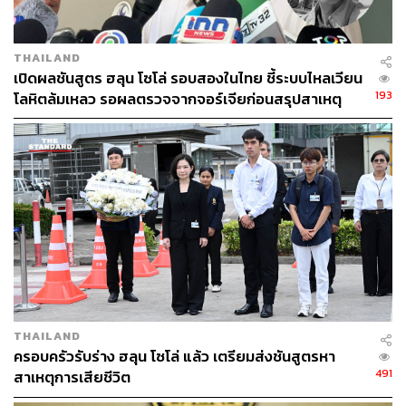
THAILAND
เปิดผลชันสูตร ฮลุน โซโล่ รอบสองในไทย ชี้ระบบไหลเวียน
193
โลหิตล้มเหลว รอผลตรวจจากจอร์เจียก่อนสรุปสาเหตุ
ทางการ
THAILAND
ครอบครัวรับร่าง ฮลุน โซโล่ แล้ว เตรียมส่งชันสูตรหา
491
สาเหตุการเสียชีวิต