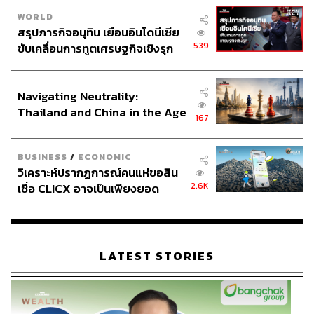
WORLD
สรุปภารกิจอนุทิน เยือนอินโดนีเซีย
539
ขับเคลื่อนการทูตเศรษฐกิจเชิงรุก
ประกาศหุ้นส่วนยุทธศาสตร์ไทย –
อินโดนีเซีย
Navigating Neutrality:
Thailand and China in the Age
167
of a New Global Order
BUSINESS
/
ECONOMIC
วิเคราะห์ปรากฏการณ์คนแห่ขอสิน
2.6K
เชื่อ CLICX อาจเป็นเพียงยอด
ภูเขาน้ำแข็ง ของปัญหาหนี้ครัว
เรือนไทยที่ถูกซุกไว้
LATEST STORIES