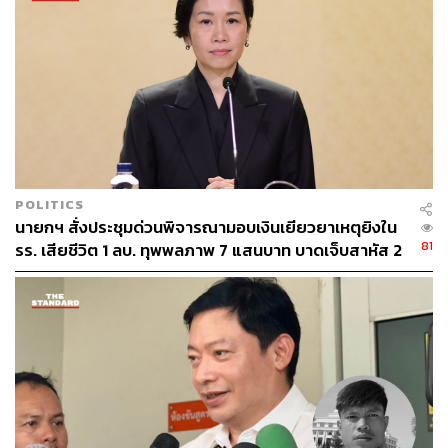
กรมสอบสวนคดีพิเศษ (DSI)
344
POLITICS
นายกฯ สั่งประชุมด่วนพิจารณามอบเงินเยียวยาเหตุยิงใน
81
รร. เสียชีวิต 1 ลบ. ทุพพลภาพ 7 แสนบาท บาดเจ็บสาหัส 2
ABOUT THE AUTHOR
แสนบาท บาดเจ็บเล็กน้อย 1 แสนบาท
THE STANDARD TEAM
กองบรรณาธิการ THE STANDARD