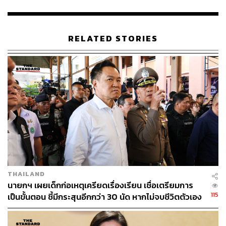
กำหนด โดยกำหนดนัดหมายให้เข้ารับทราบข้อกล่าวหา
ระหว่างวันที่ 11-12 มิถุนายน 2569 ซึ่งจนถึงปัจจุบันยังไม่มี
บริษัทใดส่งหนังสือขอเลื่อนการเข้าพบ ประกอบด้วย
RELATED STORIES
บริษัท ไทยออยล์ จำกัด (มหาชน) – Thaioil (TOP)
บริษัท พีทีที โกลบอล เคมิคอล จำกัด (มหาชน) – GC
(PTTGC)
บริษัท ไออาร์พีซี จำกัด (มหาชน) – IRPC
บริษัท บางจาก คอร์ปอเรชั่น จำกัด (มหาชน) –
Bangchak (BCP)
บริษัท บางจาก ศรีราชา จำกัด (มหาชน) – Bangchak
Sriracha (BSRC)
บริษัท สตาร์ ปิโตรเลียม รีไฟน์นิ่ง จำกัด (มหาชน) –
Star Petroleum (SPRC)
THAILAND
นายกฯ เผยเด็กก่อเหตุเครียดเรื่องเรียน เชื่อเตรียมการ
TAGS:
น้ำมันเชื้อเพลิง
กรมธุรกิจพลังงาน
115
เป็นขั้นตอน ชี้มีกระสุนอีกกว่า 30 นัด หากไม่จบชีวิตตัวเอง
บริษัท ทริลเลี่ยนปิโตรเลียมเทรดดิ้ง จำกัด
อาจสูญเสียเพิ่ม
กระทรวงยุติธรรม
บริษัท พีทีที โกลบอล เคมิคอล จำกัด (มหาชน)