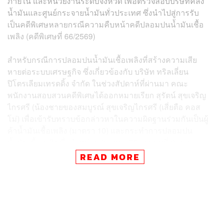
ภายใน และหน่วยงานระดับจังหวัด เพื่อตรวจสอบบริษัทคลัง
น้ำมันและศูนย์กระจายน้ำมันทั่วประเทศ ซึ่งนำไปสู่การรับ
เป็นคดีพิเศษหลายกรณีความคืบหน้าคดีปลอมปนน้ำมันเชื้อ
เพลิง (คดีพิเศษที่ 66/2569)
สำหรับกรณีการปลอมปนน้ำมันเชื้อเพลิงที่สร้างความเสีย
หายต่อระบบเศรษฐกิจ ซึ่งเกี่ยวข้องกับ บริษัท ทริลเลี่ยน
ปิโตรเลียมเทรดดิ้ง จำกัด ในช่วงสัปดาห์ที่ผ่านมา คณะ
พนักงานสอบสวนคดีพิเศษได้ออกหมายเรียก สุรัตน์ สุขเจริญ
ไกรศรี (น้องชายของสมบูรณ์ สุขเจริญไกรศรี (เสี่ยตือ คอส
โม่) เพื่อเข้ารับทราบข้อกล่าวหาในความผิดฐานร่วมกันเป็นผู้
ค้าน้ำมันเชื้อเพลิง (มาตรา 10) และกระทำการปลอมปน
น้ำมันเชื้อเพลิงเพื่อจำหน่าย (มาตรา 25 วรรคหนึ่ง) ตาม
พ.ร.บ.การค้าน้ำมันเชื้อเพลิง พ.ศ. 2543
READ MORE
ทั้งนี้ คณะพนักงานสอบสวนได้กำหนดนัดหมายให้นายสุรัตน์
เข้าพบในวันที่ 8 มิถุนายน 2569 อย่างไรก็ตาม ปรากฏว่านาย
สุรัตน์ได้เดินทางเข้าพบคณะพนักงานสอบสวนคดีพิเศษเพื่อ
รับทราบข้อกล่าวหาก่อนกำหนดเมื่อวันที่ 6 มิถุนายนที่ผ่าน