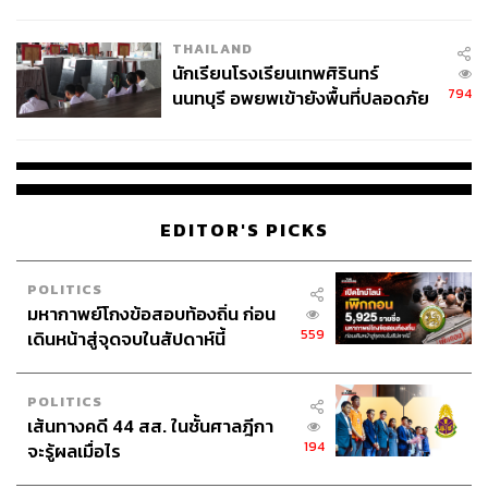
ผลิต 8.3 ล้าน สู่ข้อพิพาท ‘มา
เวลล์ฯ’ ฟ้อง ‘โทน บางแค’ ผิดนัด
THAILAND
จ่ายหนี้-แอบระบุแบรนด์
นักเรียนโรงเรียนเทพศิรินทร์
794
นนทบุรี อพยพเข้ายังพื้นที่ปลอดภัย
ชั่วคราว หลังเหตุใช้อาวุธปืนภายใน
โรงเรียนคลี่คลาย
EDITOR'S PICKS
POLITICS
มหากาพย์โกงข้อสอบท้องถิ่น ก่อน
559
เดินหน้าสู่จุดจบในสัปดาห์นี้
POLITICS
เส้นทางคดี 44 สส. ในชั้นศาลฎีกา
194
จะรู้ผลเมื่อไร