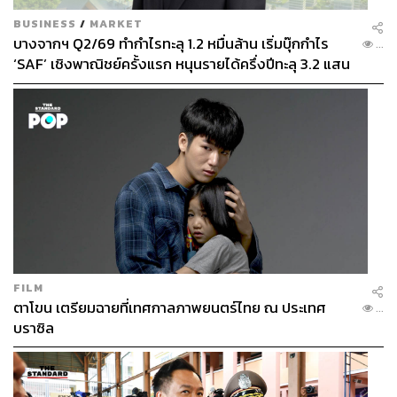
Key Messages
BUSINESS
/
MARKET
บางจากฯ Q2/69 ทำกำไรทะลุ 1.2 หมื่นล้าน เริ่มบุ๊กกำไร
...
‘SAF’ เชิงพาณิชย์ครั้งแรก หนุนรายได้ครึ่งปีทะลุ 3.2 แสน
ล้าน
127
ABOUT THE AUTHOR
วิโรจน์ เลิศจิตต์ธรรม
Senior Content Creator กองข่าวต่างประเทศ
FILM
THE STANDARD
ตาโขน เตรียมฉายที่เทศกาลภาพยนตร์ไทย ณ ประเทศ
...
บราซิล