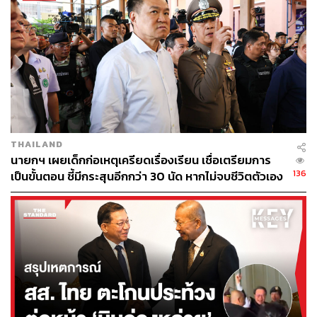
ข้อกล่าวหาเหล่านี้จะต้องได้รับการไต่สวนและพิจารณาคดี
ในศาลสหรัฐฯ ซึ่งบางข้อหาอาจมีโทษจำคุกตลอดชีวิต ส่วน
ข้อหาฆาตกรรมแต่ละข้อหามีโทษสูงสุดคือประหารชีวิตหรือ
จำคุกตลอดชีวิต
ตั้งข้อหาบีบคิวบาปฏิรูปการเมือง
THAILAND
นายกฯ เผยเด็กก่อเหตุเครียดเรื่องเรียน เชื่อเตรียมการ
การตั้งข้อหาของกระทรวงยุติธรรมสหรัฐฯ ถูกจับตามองว่า
136
เป็นขั้นตอน ชี้มีกระสุนอีกกว่า 30 นัด หากไม่จบชีวิตตัวเอง
พุ่งเป้าไปที่บุคคลสำคัญของผู้นำพรรคคอมมิวนิสต์คิวบา ใน
อาจสูญเสียเพิ่ม
ขณะที่คิวบากำลังเผชิญกับแรงกดดันอย่างหนักจากรัฐบาล
สหรัฐฯ และประธานาธิบดีโดนัลด์ ทรัมป์ ที่ต้องการให้คิวบา
ดำเนินการปฏิรูปทางการเมืองและเศรษฐกิจครั้งสำคัญ เพื่อ
แก้ไขระบอบการปกครองแบบพรรคเดียว
โดยทรัมป์กล่าววานนี้ (20 พฤษภาคม) ว่า “อเมริกาจะไม่ยอม
ทนต่อรัฐอันธพาลที่มีปฏิบัติการทางทหาร การข่าวกรอง และ