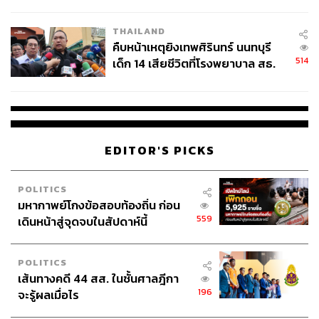
สอบปมขโมยปืนปู่ก่อเหตุ
คิวบาตั้งแต่ปี 1959 จนถึงปี 2008 ทำให้เป็นหนึ่งในรัฐมนตรี
ว่าการกระทรวงกลาโหมที่ดำรงตำแหน่งยาวนานที่สุดใน
THAILAND
โลก และยังเป็นสมาชิกของโปลิตบูโรที่มีอำนาจของพรรค
คืบหน้าเหตุยิงเทพศิรินทร์ นนทบุรี
คอมมิวนิสต์คิวบาตั้งแต่ปี 1965 จนถึงปี 2021
514
เด็ก 14 เสียชีวิตที่โรงพยาบาล สธ.
ยืนยันครูเสียชีวิต 5 ราย เจ็บ 22
ปัจจุบัน คาสโตร วัย 94 ปี ยังคงเป็นบุคคลที่มีอิทธิพลและได้
ราย
รับการยอมรับว่าเป็น ‘ผู้นำการปฏิวัติคิวบา’ ที่ยังมีชีวิตอยู่
โดยเขาได้สละบทบาทในรัฐบาลและพรรคการเมืองแล้ว แต่
EDITOR'S PICKS
ในช่วงที่เขาดำรงตำแหน่งประธานาธิบดีระหว่างปี 2008-
2018 เขาและอดีตประธานาธิบดีสหรัฐฯ บารัค โอบามา ได้
POLITICS
เป็นผู้นำในช่วงที่ความสัมพันธ์ระหว่างวอชิงตันและฮาวานา
มหากาพย์โกงข้อสอบท้องถิ่น ก่อน
ดีขึ้นชั่วคราว
559
เดินหน้าสู่จุดจบในสัปดาห์นี้
POLITICS
การเคลื่อนไหวครั้งนี้สำคัญอย่างไร?
เส้นทางคดี 44 สส. ในชั้นศาลฎีกา
196
จะรู้ผลเมื่อไร