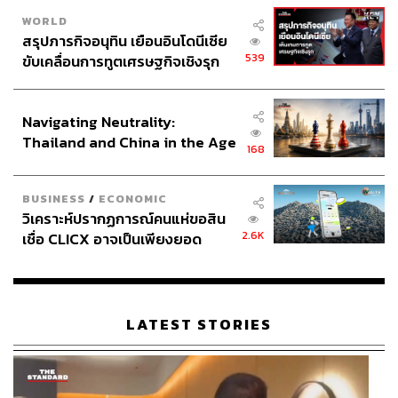
การตั้งข้อหาราอูล คาสโตร สะท้อนถึงการดำเนินคดีอาญา
ของรัฐบาลทรัมป์ ต่อผู้นำต่างชาติ เช่น มาดูโร
WORLD
สรุปภารกิจอนุทิน เยือนอินโดนีเซีย
539
ขับเคลื่อนการทูตเศรษฐกิจเชิงรุก
ในปี 2020 ฝ่ายบริหารของทรัมป์ได้ตั้งข้อหามาดูโรในข้อหา
ประกาศหุ้นส่วนยุทธศาสตร์ไทย –
ก่อการร้ายยาเสพติดและค้ายาเสพติด และหลังจากที่ได้ส่ง
อินโดนีเซีย
กองกำลังทหารเข้าโจมตีการากัสเมื่อวันที่ 3 มกราคม และ
Navigating Neutrality:
ลักพาตัวมาดูโร ก็ได้ปรับแก้คำฟ้อง ว่าปฏิบัติการดังกล่าว
Thailand and China in the Age
เป็นการดำเนินการบังคับใช้กฎหมายที่จำเป็นเพื่อนำตัว
168
of a New Global Order
ประธานาธิบดีเวเนซุเอลามาลงโทษ ซึ่งปัจจุบันมาดูโร ยังถูก
ควบคุมตัวอยู่ในนิวยอร์ก และปฏิเสธทั้งข้อหาค้ายาเสพติด
BUSINESS
/
ECONOMIC
และครอบครองอาวุธ
วิเคราะห์ปรากฏการณ์คนแห่ขอสิน
2.6K
เชื่อ CLICX อาจเป็นเพียงยอด
ทรัมป์กล่าวหาว่ารัฐบาลคิวบาทุจริตซ้ำแล้วซ้ำเล่า และเตือน
ภูเขาน้ำแข็ง ของปัญหาหนี้ครัว
ฮาวานาว่า “คิวบาจะเป็นรายต่อไป” หลังจากปฏิบัติการทาง
เรือนไทยที่ถูกซุกไว้
ทหารต่ออิหร่านและเวเนซุเอลา
LATEST STORIES
ดังนั้น การฟ้องร้องในวันพุธจึงยิ่งทำให้เกิดการคาดการณ์ใน
หมู่นักวิจารณ์ว่า ทรัมป์อาจกำลังวางแผนปฏิบัติการที่
คล้ายคลึงกันเพื่อโค่นล้มรัฐบาลคอมมิวนิสต์ของคิวบา