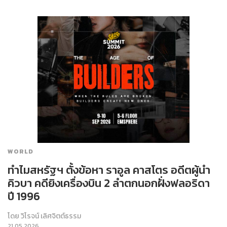
WORLD
ทำไมสหรัฐฯ ตั้งข้อหา ราอูล คาสโตร อดีตผู้นำ
คิวบา คดียิงเครื่องบิน 2 ลำตกนอกฝั่งฟลอริดา
ปี 1996
โดย
วิโรจน์ เลิศจิตต์ธรรม
21.05.2026