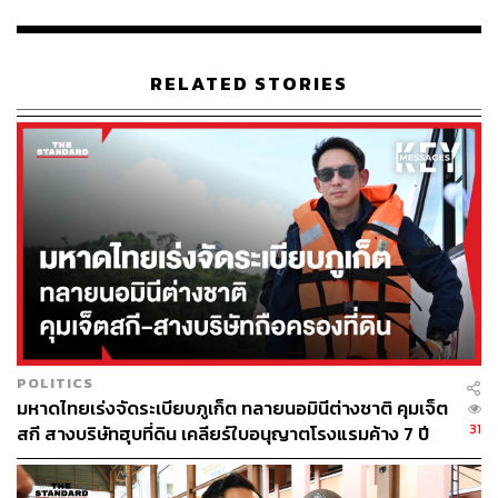
ของสหรัฐฯ แถลงว่า “การตั้งข้อหาอดีตผู้นำคิวบาครั้งนี้ เป็น
เหตุการณ์สำคัญทางประวัติศาสตร์”
RELATED STORIES
“เป็นครั้งแรกในรอบเกือบ 70 ปี ที่ผู้นำระดับสูงของระบอบ
คิวบาถูกตั้งข้อหาในประเทศนี้ ในสหรัฐอเมริกา ในข้อหา
การกระทำรุนแรงที่ส่งผลให้พลเมืองอเมริกันเสียชีวิต ประเทศ
และผู้นำของพวกเขาไม่ควรได้รับอนุญาตให้โจมตีชาว
อเมริกัน สังหารพวกเขา และไม่ต้องรับผิดชอบ” บลานเช
กล่าว และประกาศว่า คาสโตร จะถูกตั้งข้อหาทำลาย
อากาศยาน และข้อหาฆาตกรรมอีก 4 กระทง
“สหรัฐอเมริกาและประธานาธิบดีทรัมป์จะไม่ลืมพลเมืองของ
ตน” เขากล่าว
POLITICS
โดยการตั้งข้อหาทางอาญาต่อคาสโตร ซึ่งเป็นบุคคลสำคัญ
มหาดไทยเร่งจัดระเบียบภูเก็ต ทลายนอมินีต่างชาติ คุมเจ็ต
ในพรรคคอมมิวนิสต์ของคิวบา และจำเลยร่วมอีกห้าคน มี
31
สกี สางบริษัทฮุบที่ดิน เคลียร์ใบอนุญาตโรงแรมค้าง 7 ปี
แนวโน้มที่จะเพิ่มความตึงเครียดระหว่างคิวบาและสหรัฐฯ ให้
สูงขึ้นไปอีก