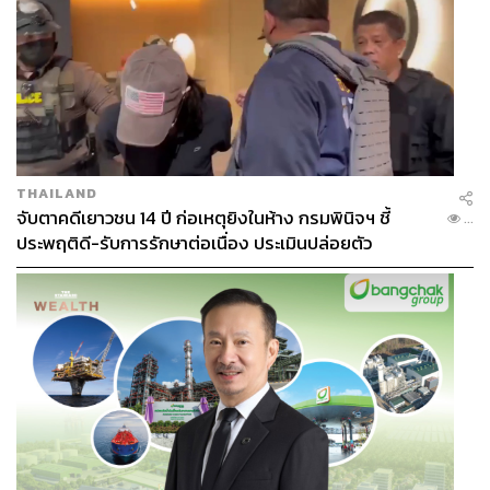
อย่างไรก็ตาม ฮาเวียร์ ฟาร์เจ นักข่าวและนักประวัติศาสตร์ผู้
เชี่ยวชาญด้านกิจการละตินอเมริกา มองว่ากลยุทธ์ของ
วอชิงตันนั้นเน้นไปที่การเปลี่ยนแปลงทางการเมืองและ
เศรษฐกิจอย่างค่อยเป็นค่อยไปมากกว่า โดยชี้ให้เห็นว่า
รัฐบาลสหรัฐฯ โค่นล้มมาดูโรได้ แต่รัฐบาลของเขายังคงอยู่
เกือบสมบูรณ์ และคำพูดที่แข็งกร้าวของทรัมป์นั้น อาจเป็นแค่
ส่วนหนึ่งของกลยุทธ์การเจรจาเพื่อบีบให้รัฐบาลคิวบายอม
THAILAND
จับตาคดีเยาวชน 14 ปี ก่อเหตุยิงในห้าง กรมพินิจฯ ชี้
อ่อนข้อ
...
ประพฤติดี-รับการรักษาต่อเนื่อง ประเมินปล่อยตัว
ภาพ :
REUTERS/Norlys Perez/File Photo
อ้างอิง :
https://www.aljazeera.com/news/2026/5/20/us-indicts
-cubas-former-leader-raul-castro-why-it-matters
https://www.bbc.com/news/articles/c3r219yxl5eo
TAGS:
Donald Trump
USA
Fidel Castro
Cuba
กระทรวงยุติธรรม
Florida
Raul Castro