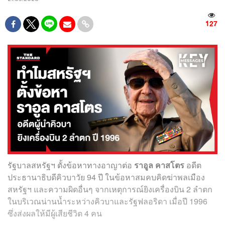
127
รัฐบาลสหรัฐฯ ตั้งข้อหาทางอาญาต่อ
ราอูล คาสโตร
อดีต
ประธานาธิบดีคิวบาวัย 94 ปี ในข้อหาสมคบคิดฆ่าพลเมือง
สหรัฐฯ และความผิดอื่นๆ จากเหตุการณ์ยิงเครื่องบิน 2 ลำตก
ในบริเวณน่านน้ำระหว่างคิวบาและรัฐฟลอริดา เมื่อปี 1996
ซึ่งส่งผลให้มีผู้เสียชีวิต 4 คน