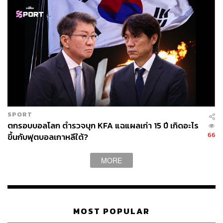
ราอูล คาสโตร และอเลฮานโดร คาสโตร เอสปิน บุตรชาย
ของเขา
คิวบาโต้สหรัฐฯ บิดเบือนข้อเท็จจริง
อย่างไรก็ตาม ประธานาธิบดีดิอาซ กาเนล อธิบายว่า
เหตุการณ์ยิงเครื่องบินตกในปี 1996 เป็นการกระทำเพื่อ
SPORT
“ป้องกันตนเองโดยชอบธรรม” ของคิวบา และยืนยันว่า
ตกรอบบอลโลก ตำรวจบุก KFA แฉแผลเก่า 15 ปี เกิดอะไร
สหรัฐฯ “ทราบดีอยู่แล้ว เพราะมีหลักฐานเอกสารมากมาย ว่า
66
ขึ้นกับฟุตบอลเกาหลีใต้?
ไม่มีการกระทำที่ประมาทเลินเล่อ และไม่มีการละเมิด
กฎหมายระหว่างประเทศ” และย้ำว่าคิวบาได้กระทำการ
MORE
“ป้องกันตนเองโดยชอบธรรมภายในน่านน้ำของตน”
ดิอาซ-คาเนลยังชี้ว่า “การฟ้องร้องคาสโตร ถูกนำมาใช้เพื่อ
เป็นเหตุผลให้กับการกระทำอันโง่เขลาของการรุกรานทาง
MOST POPULAR
ทหารต่อคิวบา” และกล่าวหาสหรัฐฯ ว่าบิดเบือนข้อเท็จจริง