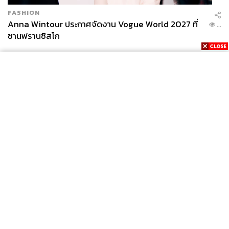
FASHION
Anna Wintour ประกาศจัดงาน Vogue World 2027 ที่
...
ซานฟรานซิสโก
News
Wealth
Pop
Podcast
Video
Now
Opinion
Careers
Events
Privacy
About
Contact
Policy
FOR
ADVERTISING
MEMBERSHIP