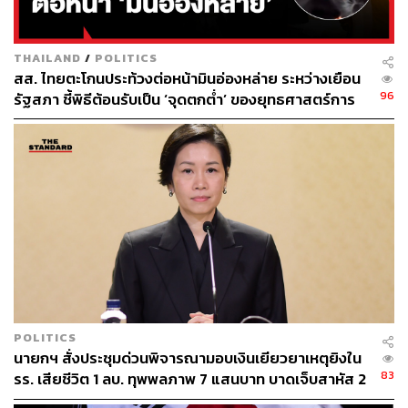
การก่อการร้ายที่เป็นปรปักษ์ต่อเรา ห่างจากเราเพียง 145
กิโลเมตร เราจะไม่หยุดจนกว่าประชาชนชาวคิวบาจะได้รับ
อิสรภาพอีกครั้ง”
THAILAND
/
POLITICS
สส. ไทยตะโกนประท้วงต่อหน้ามินอ่องหล่าย ระหว่างเยือน
ด้านมาร์โก รูบิโอ รัฐมนตรีต่างประเทศสหรัฐฯ ซึ่งมีเชื้อสาย
96
รัฐสภา ชี้พิธีต้อนรับเป็น ‘จุดตกต่ำ’ ของยุทธศาสตร์การ
คิวบา-อเมริกัน ได้เผยแพร่แถลงการณ์ทางวิดีโอถึงประชาชน
ทูตไทย
ชาวคิวบาวานนี้ โดยตำหนิปัญหาทางเศรษฐกิจและ
มนุษยธรรมในปัจจุบันของคิวบาว่า เป็นผลมาจากผู้นำ และย้ำ
ข้อเสนอของรัฐบาลสหรัฐฯ ที่จะให้ความช่วยเหลือด้าน
มนุษยธรรมมูลค่า 100 ล้านดอลลาร์สหรัฐฯ แลกกับการ
ปฏิรูป
ทั้งนี้ สื่อท้องถิ่นสหรัฐฯ บางสำนัก ยังรายงานว่า ทรัมป์
ต้องการให้คิวบาปลดประธานาธิบดีมิเกล ดิอาซ กาเนล ออก
จากตำแหน่งและแต่งตั้งผู้นำคนอื่นขึ้นมาแทน
POLITICS
นายกฯ สั่งประชุมด่วนพิจารณามอบเงินเยียวยาเหตุยิงใน
โดยแม้ว่าฝ่ายบริหารของทรัมป์จะยังไม่ได้ระบุผู้สมัครที่
83
รร. เสียชีวิต 1 ลบ. ทุพพลภาพ 7 แสนบาท บาดเจ็บสาหัส 2
ต้องการเป็นพิเศษ แต่รายงานระบุว่า ได้มีการเจรจากับบุคคล
แสนบาท บาดเจ็บเล็กน้อย 1 แสนบาท
สำคัญ เช่น ราอูล กิเยร์โม โรดริเกซ คาสโตร หลานชายของ