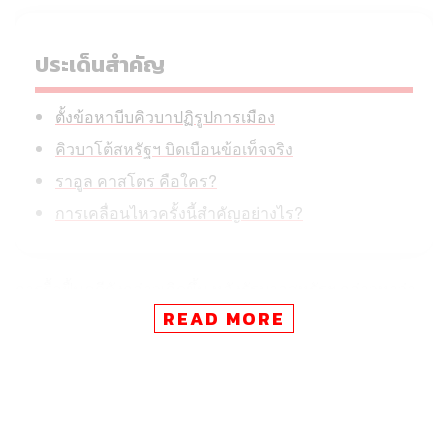
ประเด็นสำคัญ
ตั้งข้อหาบีบคิวบาปฏิรูปการเมือง
คิวบาโต้สหรัฐฯ บิดเบือนข้อเท็จจริง
ราอูล คาสโตร คือใคร?
การเคลื่อนไหวครั้งนี้สำคัญอย่างไร?
การรื้อฟื้นคดีดังกล่าวเกิดขึ้น หลังรัฐบาลสหรัฐฯ กล่าวหาว่า
คาสโตรและจำเลยร่วมอีก 5 คนมีส่วนเกี่ยวข้องกับการยิง
READ MORE
เครื่องบินขององค์กรอาสาสมัครผู้ลี้ภัยชาวคิวบา ในไมอามี
ชื่อ Brothers to the Rescue จนทำให้เครื่องบินตกและส่งผล
ให้มีผู้เสียชีวิต 4 คน ซึ่งในจำนวนนี้เป็นชาวอเมริกัน 3 คน
เหตุการณ์เกิดขึ้นในปี 1996 ซึ่งเป็นช่วงที่คิวบาเผชิญวิกฤต