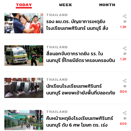
เกี่ยวกับการยิงเครื่องบินตก
TODAY
WEEK
MONTH
THAILAND
ที่ผ่านมา คิวบาโต้แย้งว่าการโจมตีเครื่องบินดังกล่าว เป็นการ
รอง ผบ.ตร. บัญชาการเหตุยิง
ตอบโต้ที่ชอบด้วยกฎหมายต่อการละเมิดน่านฟ้าซ้ำแล้วซ้ำ
1.3K
โรงเรียนเทพศิรินทร์ นนทบุรี สั่ง
เล่า
ค้นหา 2 รอบยืนยันไร้คนติดค้าง พบ
ศพปู่-ย่าที่บ้านพักผู้ก่อเหตุ
ฟิเดล คาสโตร ผู้นำคิวบาขณะนั้นกล่าวว่า กองทัพคิวบา
THAILAND
ดำเนินการภายใต้ “คำสั่งให้ยิงเครื่องบินที่รุกล้ำดินแดนคิวบา
สื่อนอกจับตากราดยิง รร. ใน
และยืนยันว่าราอูล คาสโตรไม่ได้สั่งการโจมตีด้วยตนเอง
1.2K
นนทบุรี ชี้ไทยมีอัตราครอบครองปืน
สูงในระดับต้นของภูมิภาค
ราอูล คาสโตร คือใคร?
THAILAND
นักเรียนโรงเรียนเทพศิรินทร์
804
นนทบุรี อพยพเข้ายังพื้นที่ปลอดภัย
ชั่วคราว หลังเหตุใช้อาวุธปืนภายใน
ราอูล คาสโตร เกิดในปี 1931 มีบทบาทสำคัญเคียงข้างฟิเดล
โรงเรียนคลี่คลาย
คาสโตร พี่ชายของเขา ในการเคลื่อนไหวต่อต้านรัฐบาลของ
THAILAND
ฟุลเกนซิโอ บาติสต้า ที่ได้รับการสนับสนุนจากสหรัฐฯ
คืบหน้าเหตุยิงโรงเรียนเทพศิรินทร์
659
นนทบุรี ดับ 6 ศพ โฆษก ตร. เร่ง
เขาดำรงตำแหน่งรัฐมนตรีว่าการกระทรวงกลาโหมของ