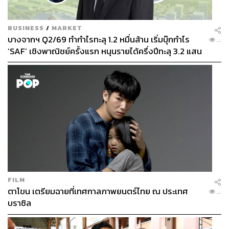
ควรจะเป็นต่อผู้ต้องขังหญิงเหล่านั้น รวมไปถึงการเปิดโอกาส
ให้ชุมชนและสังคมโดยรวมเข้ามามีส่วนร่วมในการแก้ไข
ปัญหาที่เกิดขึ้น จึงได้แบ่งออกเป็น 4 ส่วน ดังนี้
BUSINESS
/
MARKET
บางจากฯ Q2/69 ทำกำไรทะลุ 1.2 หมื่นล้าน เริ่มบุ๊กกำไร
...
‘SAF’ เชิงพาณิชย์ครั้งแรก หนุนรายได้ครึ่งปีทะลุ 3.2 แสน
1.ข้อกำหนดทั่วไป (Rules of General Application) ซึ่งว่าด้วย
ล้าน
การบริหารจัดการเรือนจำโดยทั่วไป และใช้กับผู้กระทำผิด
เพศหญิงที่อยู่ในระหว่างการควบคุมทุกประเภท ทุกสถานะ
คดี ทั้งคดีแพ่งและคดีอาญา รวมไปถึงผู้หญิงที่ถูกควบคุมด้วย
มาตรการเพื่อความปลอดภัยหรือมาตรการกักกัน (Security
Measures or Corrective Measures)
2.ข้อกำหนดที่ใช้สำหรับผู้ต้องขังลักษณะพิเศษ (Rules
Applicable to Special Categories) ซึ่งเป็นส่วนที่ว่าด้วยการ
จำแนกลักษณะและการปฏิบัติต่อผู้ต้องขังหญิงที่มีลักษณะ
พิเศษแต่ละประเภท เช่น ผู้ต้องขังที่เคยเป็นเหยื่อของการใช้
FILM
ความรุนแรง ผู้ต้องขังที่ตั้งครรภ์ และผู้ต้องขังซึ่งเป็นชนพื้น
ตาโขน เตรียมฉายที่เทศกาลภาพยนตร์ไทย ณ ประเทศ
...
เมือง ชนกลุ่มน้อย หรือชนเผ่า โดยแบ่งออกเป็นส่วน A ข้อ
บราซิล
กำหนดที่ใช้กับผู้ต้องขังที่มีกำหนดโทษ และส่วน B ข้อ
กำหนดที่ใช้กับผู้ต้องขังระหว่างพิจารณาและสอบสวน ซึ่งข้อ