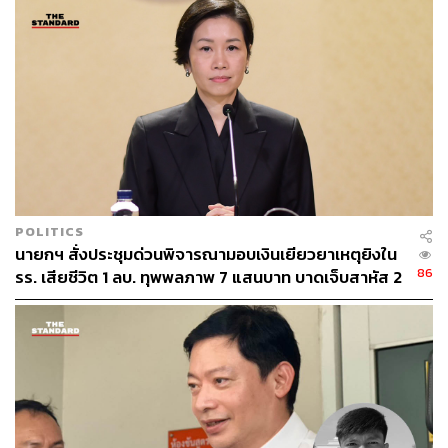
ขึ้น โดยมีวัตถุประสงค์เพื่อให้ความช่วยเหลือ ดูแลด้าน
สุขภาพ และให้สนับสนุนด้านจิตใจแก่ผู้ต้องขังหญิง ทั้งใน
ขณะจำคุกและภายหลังได้รับการปล่อยตัว โดยมุ่งเน้นการให้
โอกาสผู้ต้องขังหญิงในการกลับคืนสู่สังคม ตลอดจนส่งเสริม
ให้สังคมไทยได้เข้าใจปัญหาของผู้ที่เคยทำผิดพลาดที่ต้องการ
โอกาสเริ่มต้นใหม่
เมื่อการดำเนินโครงการมีพัฒนาการมาระยะหนึ่ง โปรดให้
จัดนิทรรศการ ‘Inspire’ เพื่อนำเสนอโครงการกำลังใจ ที่โถง
Rotunda ณ ศูนย์การประชุมสหประชาชาติ กรุงเวียนนา
POLITICS
นายกฯ สั่งประชุมด่วนพิจารณามอบเงินเยียวยาเหตุยิงใน
ระหว่างสมัยการประชุมคณะกรรมาธิการสหประชาชาติว่า
86
รร. เสียชีวิต 1 ลบ. ทุพพลภาพ 7 แสนบาท บาดเจ็บสาหัส 2
ด้วยการป้องกันอาชญากรรมและความยุติธรรมทางอาญา
แสนบาท บาดเจ็บเล็กน้อย 1 แสนบาท
(Commission on Crime Prevention and Criminal Justice –
CCPCJ) สมัยที่ 17 ทำให้ทั่วโลกได้เห็นว่าผู้หญิงในเรือนจำมี
ปัญหาและข้อท้าทายในมิติด้านเพศภาพระหว่างที่อยู่ในเรือน
จำ เนื่องจากมีความต้องการที่แตกต่างจากผู้ต้องขังชาย
นิทรรศการครั้งนั้นจุดประกายความสนใจในบรรดาผู้แทน