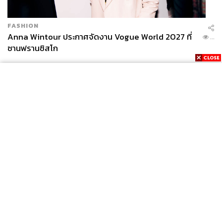
ระทำผิดซ้ำ อันเป็นส่วนหนึ่งของการส่งคนดีกลับคืนสู่สังคม
โดยการดำเนินการต่างๆ ดังกล่าวนี้ จะต้องมีการเผยแพร่ให้
FASHION
สาธารณชนได้รับทราบ โดยอาศัยความร่วมมือจากบรรดา
Anna Wintour ประกาศจัดงาน Vogue World 2027 ที่
...
สื่อสารมวลชน
ซานฟรานซิสโก
อ้างอิง :
https://www.tijbangkokrules.org/th/about-bangkok-rul
es
TAGS:
กระทรวงยุติธรรม
สมเด็จพระเจ้าลูกเธอ เจ้าฟ้าพัชรกิติยาภา นเรนทิรา
เทพยวดี
ข้อกำหนดกรุงเทพ
News
Wealth
Pop
Podcast
Video
Now
Opinion
Careers
Events
Privacy
About
Contact
Policy
FOR
ADVERTISING