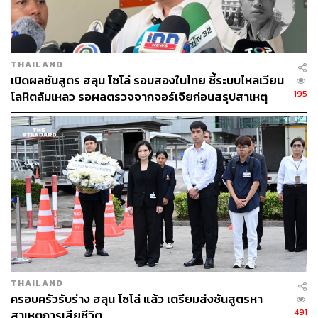
ประเทศ นักวิชาการ และผู้ปฏิบัติงานในองค์กรภาคประชา
สังคมระหว่างประเทศ จนเกิดความตระหนักรู้ร่วมกันถึง
ปัญหา และความจำเป็นที่ควรยกระดับแนวทางในการปฏิบัติ
ต่อผู้ต้องขังหญิงให้เป็นมาตรฐานสากลและสอดรับกับมิติด้าน
THAILAND
เพศสภาพมากยิ่งขึ้น โดยใช้แนวทางการประสานความร่วม
เปิดผลชันสูตร ฮลุน โซโล่ รอบสองในไทย ชี้ระบบไหลเวียน
มือจากภาคส่วนต่าง ๆ
195
โลหิตล้มเหลว รอผลตรวจจากจอร์เจียก่อนสรุปสาเหตุ
ทางการ
จากความสำเร็จของโครงการกำลังใจ กระทรวงยุติธรรมจึง
ได้จัดตั้งโครงการ ‘Enhancing Lives of Female Inmates
(ELFI)’ หรือ ‘โครงการจัดทำข้อเสนอในนามประเทศไทยเพื่อ
ผลักดันให้เป็นข้อกำหนดสหประชาชาติว่าด้วยการปฏิบัติต่อผู้
ต้องขังหญิง’ เมื่อ พ.ศ. 2551 โดยเป็นโครงการระดับ
นานาชาติที่มุ่งต่อยอดความสำเร็จจากการช่วยเหลือผู้ต้องขัง
หญิง ภายในประเทศไปสู่การปรับปรุงมาตรฐานการปฏิบัติต่อ
ผู้ต้องขังหญิงในระดับสากล
ด้วยยุทธศาสตร์การทูตเชิงรุก ผ่านการเจรจาโน้มน้าวและ
THAILAND
แสวงหาความร่วมมือทั้งจากกลุ่มนักวิชาการ ผู้ปฏิบัติงาน
ครอบครัวรับร่าง ฮลุน โซโล่ แล้ว เตรียมส่งชันสูตรหา
ราชทัณฑ์ รวมทั้งผู้แทนประเทศต่างๆ ในเวทีสหประชาชาติ
491
สาเหตุการเสียชีวิต