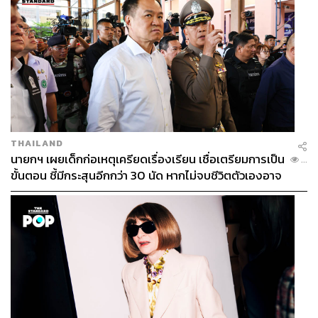
กำหนดในส่วน A นั้น สามารถนำมาใช้กับผู้ต้องขังตามส่วน B
ได้เท่าที่จะไม่เป็นการขัดกัน หรือเพื่อประโยชน์เป็นการ
เฉพาะของผู้ต้องขังหญิงกลุ่มใดกลุ่มหนึ่ง
3.มาตรการในการลงโทษโดยไม่ใช้เรือนจำ (Non-Custodial
Sanctions and Measures) มุ่งใช้บังคับกับผู้กระทำผิดหญิงที่
กระทำความผิดไม่รุนแรง ประกอบกับมีปัจจัยทางกายภาพที่
ไม่เหมาะกับการถูกคุมขัง เช่น เยาวชนหญิง และผู้กระทำผิด
ที่ตั้งครรภ์ โดยข้อกำหนดในส่วนที่ 3 นี้ สามารถใช้บังคับได้
THAILAND
นายกฯ เผยเด็กก่อเหตุเครียดเรื่องเรียน เชื่อเตรียมการเป็น
ตั้งแต่ในชั้นการสอบสวน จนกระทั่งหลังมีคำพิพากษา
...
ขั้นตอน ชี้มีกระสุนอีกกว่า 30 นัด หากไม่จบชีวิตตัวเองอาจ
สูญเสียเพิ่ม
4.การวิจัย การวางแผน การประเมินผล และการสร้างการรับ
รู้ในหมู่ประชาชน (Research, Planning, Evaluation and
Public Awareness Raising) เป็นข้อกำหนดที่สนับสนุนให้มี
การวิเคราะห์วิจัยถึงพฤติกรรมและพฤติการณ์เกี่ยวข้องต่างๆ
ที่เป็นปัจจัยให้เกิดการกระทำผิดในกลุ่มผู้หญิง รวมถึงการ
ศึกษาผลกระทบจากการถูกคุมขังที่มีต่อผู้ต้องขังและบุตร
นอกจากนี้ ยังต้องการให้มีการกำหนดกิจกรรมที่จะลดการก