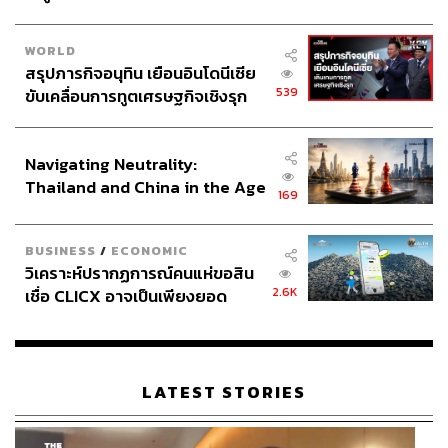
ได้มีจุดประสงค์สร้างความแตกต่างหรือเลือกปฏิบัติ แต่เน้น
ให้เกิดมีมาตรฐานความเท่าเทียมกันในการปฏิบัติต่อผู้ต้องขัง
WORLD
ทั้งสองเพศเท่านั้น โดยไม่ได้มุ่งให้มีการลบล้าง เปลี่ยนแปลง
สรุปภารกิจอนุทิน เยือนอินโดนีเซีย
หรือแก้ไขข้อกำหนดมาตรฐานขั้นต่ำสำหรับการปฏิบัติต่อผู้
539
ขับเคลื่อนการทูตเศรษฐกิจเชิงรุก
ต้องขัง ฉบับปี ค.ศ. 1955 แต่จะให้เป็นแนวทางเพิ่มเติมในการ
ประกาศหุ้นส่วนยุทธศาสตร์ไทย –
ปฏิบัติต่อผู้ต้องขังหญิงสำหรับเรือนจำของประเทศต่างๆ โดย
อินโดนีเซีย
ทั่วไป โดยเฉพาะอย่างยิ่ง ในประเด็นที่เป็นความแตกต่างและ
Navigating Neutrality:
ความต้องการที่เพศหญิงมีและต่างไปจากเพศชาย
Thailand and China in the Age
169
of a New Global Order
อีกทั้งร่างข้อกำหนดฉบับนี้ ไม่ได้มุ่งเน้นที่จะทำให้ผู้ต้องขัง
หญิงมีอภิสิทธิ์เหนือผู้ต้องขังชาย หรือได้รับการปฏิบัติที่ดีกว่า
BUSINESS
/
ECONOMIC
วิเคราะห์ปรากฏการณ์คนแห่ขอสิน
แต่มุ่งจะเติมในส่วนที่ผู้ต้องขังสตรีขาดโอกาสหรือถูกละเลย
2.6K
เชื่อ CLICX อาจเป็นเพียงยอด
เพื่อให้ได้รับในสิ่งที่พึงจะได้รับอย่างเท่าเทียมกันเท่านั้น
ภูเขาน้ำแข็ง ของปัญหาหนี้ครัว
เรือนไทยที่ถูกซุกไว้
โดยข้อกำหนดกรุงเทพจะเป็นส่วนเพิ่มเติมที่สอดคล้อง กับข้อ
กำหนดมาตรฐานขั้นต่ำของสหประชาชาติ สำหรับการปฏิบัติ
LATEST STORIES
ต่อผู้ต้องขัง ค.ศ.1955 (UN Standard Minimum Rules for the
Treatment of Prisoners : SMR) รวมถึงข้อกำหนดมาตรฐาน
ขั้นต่ำสำหรับปฏิบัติต่อผู้กระทำผิดโดยไม่ใช้เรือนจำ (UN