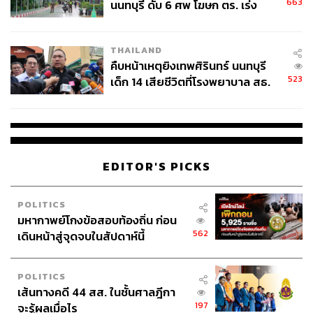
ต้องขังหญิงและผู้กระทำผิดหญิงมีความต้องการเฉพาะด้านที่
663
นนทบุรี ดับ 6 ศพ โฆษก ตร. เร่ง
ต่างไปจากผู้ต้องขังชาย และเนื่องจากผู้ต้องขังหญิงเป็น
สอบปมขโมยปืนปู่ก่อเหตุ
ประชากรกลุ่มน้อยในกระบวนการยุติธรรม ทำให้เรือนจำใน
THAILAND
ประเทศต่างๆ มักถูกออกแบบขึ้นโดยมิได้คำนึงถึงความ
คืบหน้าเหตุยิงเทพศิรินทร์ นนทบุรี
ต้องการเฉพาะด้านของผู้หญิง อาทิ เรื่องสุขอนามัย สุขภาพผู้
523
เด็ก 14 เสียชีวิตที่โรงพยาบาล สธ.
หญิง การดูแลเด็กติดผู้ต้องขัง ทำให้การดูแลผู้ต้องขังหญิงใน
ยืนยันครูเสียชีวิต 5 ราย เจ็บ 22
หลายประเทศ ยังขาดความละเอียดอ่อนด้านเพศสภาพ
ราย
(Gender Sensitivity)
การเปลี่ยนแปลงในองค์ประกอบประชากรผู้ต้องขังในช่วง
EDITOR'S PICKS
หลายทศวรรษที่ผ่านมานั้น ได้ส่งผลกระทบต่อการดำเนินงาน
ของเรือนจำในการตอบสนองต่อความต้องการเฉพาะด้าน
ของผู้ต้องขังหญิง ด้วยจำนวนผู้ต้องขังหญิงที่เพิ่มขึ้นอย่างต่อ
POLITICS
มหากาพย์โกงข้อสอบท้องถิ่น ก่อน
เนื่อง นานาประเทศจึงตระหนักในความจำเป็นที่จะต้องมีข้อ
562
เดินหน้าสู่จุดจบในสัปดาห์นี้
แนะนำเพื่อเป็นมาตรฐาน สำหรับผู้ปฏิบัติงานราชทัณฑ์ใน
การปฏิบัติต่อผู้ต้องขังกลุ่มนี้
POLITICS
การจัดทำร่างข้อเสนของอประเทศไทยเพื่อผลักดันเป็นข้อ
เส้นทางคดี 44 สส. ในชั้นศาลฎีกา
กำหนดสหประชาชาติสำหรับการปฏิบัติต่อผู้ต้องขังหญิงนี้ ไม่
197
จะรู้ผลเมื่อไร