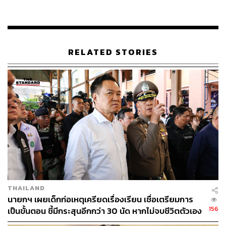
การได้สัมผัสกับชีวิตของผู้ต้องขังที่ขาดโอกาส ทำให้พระองค์
เห็นความจำเป็นที่จะต้องปรับปรุงกระบวนการยุติธรรมทาง
อาญาในมิตินี้ จึงเกิดเป็นแรงบันดาลพระทัยในการให้ความ
RELATED STORIES
ช่วยเหลือประชากรกลุ่มเปราะบางเหล่านี้ และริเริ่มโครงการ
ต่างๆ เพื่อให้ความช่วยเหลือผู้ต้องขังหญิงและเด็กติดผู้ต้องขัง
โดยมีกระทรวงยุติธรรมเป็นหน่วยงานหลักในการดำเนินการ
ต่างๆ ที่เกี่ยวข้อง
ภายหลังสำเร็จการศึกษา สมเด็จพระเจ้าลูกเธอ เจ้าฟ้าพัชรกิติ
ยาภาฯ ได้รับตำแหน่งเลขานุการเอก คณะผู้แทนถาวรไทย
ประจำสหประชาชาติ ณ นครนิวยอร์ก สหรัฐอเมริกา และ
ทรงเป็นผู้แทนประเทศไทยในการประชุมสมัชชาใหญ่แห่ง
สหประชาชาติ ครั้งที่ 60 ใน พ.ศ. 2548
ใน พ.ศ. 2549 ทรงรับราชการในตำแหน่งอัยการประจำ
THAILAND
จังหวัด ทำให้ทรงทราบถึงสถานการณ์ยากลำบากของ
นายกฯ เผยเด็กก่อเหตุเครียดเรื่องเรียน เชื่อเตรียมการ
156
ประชาชนที่เข้าสู่กระบวนการยุติธรรมทางอาญาอย่างใกล้
เป็นขั้นตอน ชี้มีกระสุนอีกกว่า 30 นัด หากไม่จบชีวิตตัวเอง
อาจสูญเสียเพิ่ม
ชิด พร้อมกันนี้ ทรงมีพระดำริให้เริ่มจัดตั้งโครงการ ‘กำลังใจ’