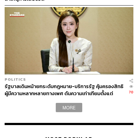
ทำให้การจัดทำ ‘ข้อกำหนดสหประชาชาติว่าด้วยการปฏิบัติ
ต่อผู้ต้องขังหญิงและมาตรการที่ไม่ใช่การคุมขังสำหรับผู้
กระทำความผิดหญิงประสบผลสำเร็จ และได้รับการรับรอง
จากที่ประชุมสมัชชาสหประชาชาติ สมัยที่ 65 ในปี พ.ศ. 2553
โดยองค์การสหประชาชาติต้องการให้เกียรติประเทศไทยใน
ฐานะเป็นผู้ริเริ่มผลักดัน จึงเรียกชื่อย่อของข้อกำหนดฉบับนี้ว่า
‘ข้อกำหนดกรุงเทพ’
ภายหลังการรับรองข้อกำหนดกรุงเทพ นานาประเทศรวมถึง
ประเทศไทย องค์การระหว่างประเทศ หน่วยงานใน
POLITICS
กระบวนการยุติธรรมได้ริเริ่มส่งเสริมให้มีการนำเอาข้อ
รัฐบาลเดินหน้ายกระดับกฎหมาย-บริการรัฐ คุ้มครองสิทธิ
กำหนดกรุงเทพไปปรับใช้
70
ผู้มีความหลากหลายทางเพศ ดันความเท่าเทียมตั้งแต่
หลักสูตรในห้องเรียนถึงที่ทำงาน
MORE
ความสำคัญของข้อกำหนดกรุงเทพ
ข้อกำหนดกรุงเทพ เป็นมาตรฐานสหประชาชาติฉบับแรกใน