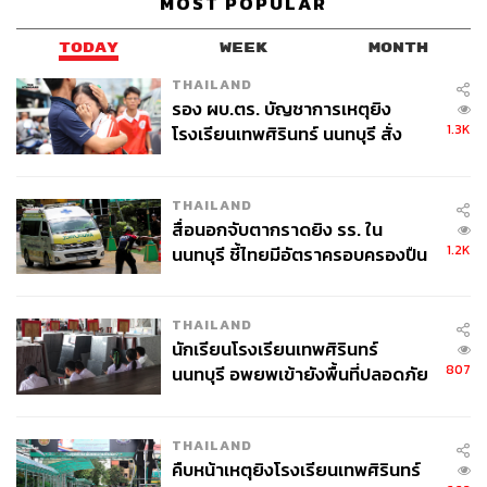
MOST POPULAR
โลกที่มุ่งดูแลความต้องการเฉพาะของเพศหญิง โดยมีเนื้อหา
ครอบคลุมการบริหารจัดการเรือนจำตั้งแต่การรับตัวผู้ต้องขัง
TODAY
WEEK
MONTH
การดูแลสุขอนามัยและสุขภาพ การดูแลความปลอดภัยและ
THAILAND
ความมั่นคง การปฏิบัติและดูแลผู้ต้องขังพิเศษอย่างผู้ที่อยู่
รอง ผบ.ตร. บัญชาการเหตุยิง
ระหว่างการสอบสวนหรือพิจารณาคดี เด็กผู้หญิงในเรือนจำ
1.3K
โรงเรียนเทพศิรินทร์ นนทบุรี สั่ง
ชาวต่างชาติ ชนกลุ่มน้อยและชนพื้นเมือง การฟื้นฟูเยียวยา
ค้นหา 2 รอบยืนยันไร้คนติดค้าง พบ
ในเรือนจำ รวมไปถึงการคุ้มครองผู้หญิงที่ทำงานใน
ศพปู่-ย่าที่บ้านพักผู้ก่อเหตุ
ราชทัณฑ์
THAILAND
สื่อนอกจับตากราดยิง รร. ใน
1.2K
นนทบุรี ชี้ไทยมีอัตราครอบครองปืน
ข้อกำหนดกรุงเทพได้รับการยอมรับจากนานาชาติ และมี
สูงในระดับต้นของภูมิภาค
การนำไปใช้เพื่อพัฒนาคุณภาพชีวิตของผู้ต้องขังหญิง เด็ก
และกลุ่มเปราะบางในเรือนจำโดยรวม เช่นการปรับปรุงสถาน
THAILAND
ที่คุมขังให้สนองความต้องการตามเพศภาวะ การบริการ
นักเรียนโรงเรียนเทพศิรินทร์
สาธารณสุข และการฝึกทักษะอาชีพที่เหมาะสมกับเพศภาวะ
807
นนทบุรี อพยพเข้ายังพื้นที่ปลอดภัย
เพื่อให้ผู้ต้องขังสามารถกลับไปใช้ชีวิตในสังคมได้อย่างมั่นคง
ชั่วคราว หลังเหตุใช้อาวุธปืนภายใน
ลดการตีตรา และลดการกระทำผิดซ้ำ
โรงเรียนคลี่คลาย
THAILAND
แนวคิดการพัฒนาข้อกำหนดกรุงเทพตั้งอยู่บนหลักการที่ว่า ผู้
คืบหน้าเหตุยิงโรงเรียนเทพศิรินทร์