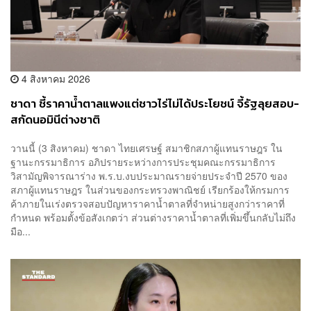
4 สิงหาคม 2026
ชาดา ชี้ราคาน้ำตาลแพงแต่ชาวไร่ไม่ได้ประโยชน์ จี้รัฐลุยสอบ-
สกัดนอมินีต่างชาติ
วานนี้ (3 สิงหาคม) ชาดา ไทยเศรษฐ์ สมาชิกสภาผู้แทนราษฎร ใน
ฐานะกรรมาธิการ อภิปรายระหว่างการประชุมคณะกรรมาธิการ
วิสามัญพิจารณาร่าง พ.ร.บ.งบประมาณรายจ่ายประจำปี 2570 ของ
สภาผู้แทนราษฎร ในส่วนของกระทรวงพาณิชย์ เรียกร้องให้กรมการ
ค้าภายในเร่งตรวจสอบปัญหาราคาน้ำตาลที่จำหน่ายสูงกว่าราคาที่
กำหนด พร้อมตั้งข้อสังเกตว่า ส่วนต่างราคาน้ำตาลที่เพิ่มขึ้นกลับไม่ถึง
มือ...