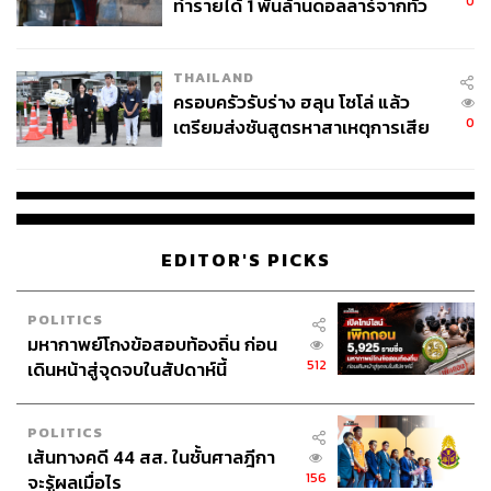
รับการแก้ไขด้วยแนวทางทางการเมืองที่สามารถปฏิบัติได้
0
ทำรายได้ 1 พันล้านดอลลาร์จากทั่ว
จริง การจำกัดการย้ายถิ่นฐานที่ตายตัวไม่ใช่คำตอบที่ถูกต้อง
โลกภายใน 6 วัน
โดยเฉพาะอย่างยิ่งหากมาตรการดังกล่าวเสี่ยงที่จะบั่นทอน
THAILAND
ข้อตกลงทวิภาคีกับสหภาพยุโรป ซึ่งมีความสำคัญอย่างยิ่งต่อ
ครอบครัวรับร่าง ฮลุน โซโล่ แล้ว
เศรษฐกิจของสวิตเซอร์แลนด์” มินช์ กล่าว
0
เตรียมส่งชันสูตรหาสาเหตุการเสีย
ชีวิต
มินช์กล่าวเสริมว่า สวิตเซอร์แลนด์ต้องพึ่งพาแรงงานต่างชาติ
ที่มีคุณสมบัติสูงอย่างมาก โดยเฉพาะในภาคส่วนต่างๆ เช่น
ยา เทคโนโลยี และการรักษาพยาบาล ซึ่งข้อจำกัดที่รุนแรง
ต่อการย้ายถิ่นฐานจะทำให้นวัตกรรม การเติบโต และความ
EDITOR'S PICKS
สามารถในการแข่งขันอ่อนแอลง พร้อมทั้งทำให้บริษัทต่างๆ
ดึงดูดผู้มีความสามารถระดับนานาชาติได้ยากขึ้น
POLITICS
“จำนวนผู้เกษียณอายุจะมีมากกว่าคนรุ่นใหม่ที่ก้าวเข้าสู่ตลาด
มหากาพย์โกงข้อสอบท้องถิ่น ก่อน
512
เดินหน้าสู่จุดจบในสัปดาห์นี้
แรงงานอย่างมีนัยสำคัญ หากการย้ายถิ่นฐานของแรงงานที่มี
ความจำเป็นเร่งด่วนถูกระงับ สวิตเซอร์แลนด์จะตกอยู่ในวงจร
อุบาทว์ ไม่ว่าจะเป็นในร้านอาหาร โรงแรม โรงพยาบาล ร้าน
POLITICS
ขายของ หรือในอุตสาหกรรมการส่งออก ประเทศจะเผชิญกับ
เส้นทางคดี 44 สส. ในชั้นศาลฎีกา
การขาดแคลนแรงงานต่างชาติในทุกๆ แห่ง” มินช์กล่าว
156
จะรู้ผลเมื่อไร