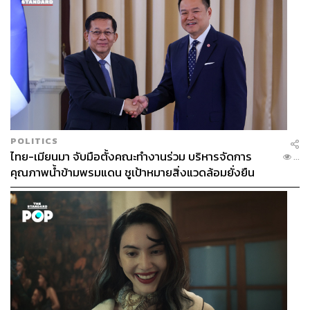
เปลี่ยนแปลงไปก่อนที่กฎหมายดังกล่าวจะถูกบังคับใช้จริงด้วย
ซ้ำ
ดูอาร์เตชี้ว่า การถอนตัวออกจาก EU ของสหราชอาณาจักร
(Brexit) “เป็นอุทาหรณ์ที่เป็นประโยชน์ การยุติการเคลื่อนย้าย
อย่างเสรีไม่ได้ทำให้เกิดการเปลี่ยนผ่านที่ราบรื่นไปสู่การ
พึ่งพาตนเองด้านแรงงานในประเทศ แต่มันก่อให้เกิดการ
ขาดแคลน ความขัดแย้งในการสรรหาบุคลากร และต้นทุนที่
POLITICS
สูงขึ้นในภาคส่วนต่างๆ ที่เคยพึ่งพาแรงงาน EU ที่มีความ
ไทย-เมียนมา จับมือตั้งคณะทำงานร่วม บริหารจัดการ
...
ยืดหยุ่น”
คุณภาพน้ำข้ามพรมแดน ชูเป้าหมายสิ่งแวดล้อมยั่งยืน
ดูอาร์เตกล่าวสรุปว่า EU เป็นคู่ค้ารายหลักของสวิตเซอร์
แลนด์ และการเคลื่อนย้ายอย่างเสรีนั้นมีความเชื่อมโยงกับ
กรอบความร่วมมือทวิภาคีในวงกว้าง ซึ่งช่วยให้บริษัทของส
วิตเซอร์แลนด์ได้รับสิทธิพิเศษในการเข้าถึงตลาดต่างๆ ของ
ยุโรป
“หากผลการลงคะแนนเสียง ‘เห็นชอบ’ บีบให้สวิตเซอร์แลนด์