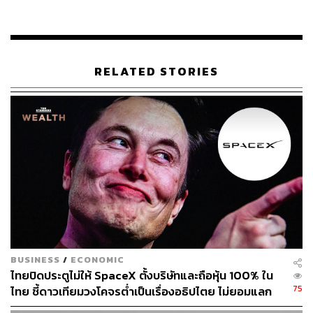
ตามการจัดอันดับของ Corporate Tax Haven Index ซึ่งจัดทำ
โดย Tax Justice Network ที่เป็นดัชนีที่จัดอันดับประเทศและ
เขตดินแดนทั่วโลก ที่มีส่วนช่วยหรือเอื้อประโยชน์ให้บริษัท
ข้ามชาติ (Multinational Corporations) หลีกเลี่ยงหรือจ่าย
RELATED STORIES
ภาษีเงินได้นิติบุคคลต่ำกว่าความเป็นจริงแสดงให้เห็นว่า สวิต
เซอร์แลนด์ถูกจัดอยู่อันดับที่ 3 ของโลก
โดย ณ สิ้นปี 2024 ข้อมูลอย่างเป็นทางการระบุว่า 41% ของ
ประชากรมี ‘ภูมิหลังการย้ายถิ่นฐาน’ (Migration
Background) ซึ่งเป็นคำที่ใช้เรียกผู้อพยพและบุตรที่เกิดในส
วิตเซอร์แลนด์ ขณะที่ 32.5% ของผู้อยู่อาศัยถาวรในประเทศ
เป็นผู้อพยพพวกรุ่นแรก ส่วนพลเมืองสหภาพยุโรป (EU) คาด
ว่าจะอยู่ที่ประมาณ 1.4 ล้านคนอาศัยอยู่ในสวิตเซอร์แลนด์
คิดเป็นประมาณ 16% ของประชากรในประเทศ และมี
พลเมือง EU อีกราว 340,000 คนเดินทางข้ามพรมแดนเข้ามา
BUSINESS
/
ECONOMIC
ทำงานในสวิตเซอร์แลนด์ทุกวัน
ไทยปิดประตูไม่ให้ SpaceX ตั้งบริษัทและถือหุ้น 100% ใน
75
ไทย ชี้ดาวเทียมวงโคจรต่ำเป็นเรื่องอธิปไตย ไม่ยอมแลก
ผลการสำรวจความคิดเห็นล่าสุดพบว่า ผู้ตอบแบบสอบถาม
ในโต๊ะเจรจาการค้า