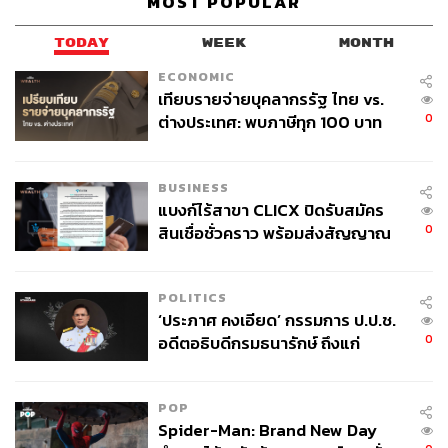
MOST POPULAR
ความกดดันต่อเศรษฐกิจที่กำลังประสบปัญหา ซึ่งเผชิญกับ
การเติบโตที่ชะลอตัว ค่าเงินที่พุ่งสูงขึ้น ภาวะเงินเฟ้อชะลอตัว
TODAY
WEEK
MONTH
(disinflation) และนโยบายกำแพงภาษีของ โดนัลด์ ทรัมป์
ECONOMIC
ประธานาธิบดีสหรัฐฯ
เทียบรายจ่ายบุคลากรรัฐ ไทย vs.
0
ต่างประเทศ: พบภาษีทุก 100 บาท
Economiesuisse ซึ่งเป็นองค์กรการค้าที่มีสมาชิกกว่า
ของคนไทยใช้ไปกับข้าราชการเฉียด
100,000 ราย รวมถึง Amazon Web Services Roche Google
40 บาท
และ Johnson & Johnson ได้แสดงความคัดค้านต่อข้อเสนอ
BUSINESS
แบงก์ไร้สาขา CLICX ปิดรับสมัคร
การจำกัดจำนวนประชากรดังกล่าว
0
สินเชื่อชั่วคราว พร้อมส่งสัญญาณ
เตือนกลุ่มกู้เงินผิดวัตถุประสงค์-ให้
รูดอล์ฟ มินช์ หัวหน้านักเศรษฐศาสตร์ กล่าวในแถลงการณ์
ข้อมูลเท็จ เตรียมดำเนินคดีเด็ดขาด
ทางอีเมลถึงสำนักข่าว CNBC ว่า ความเจริญรุ่งเรืองของสวิต
POLITICS
เซอร์แลนด์ขึ้นอยู่กับ “ความเปิดกว้าง นวัตกรรม และความ
‘ประภาศ คงเอียด’ กรรมการ ป.ป.ช.
สัมพันธ์ทางเศรษฐกิจที่แข็งแกร่งกับยุโรป”
0
อดีตอธิบดีกรมธนารักษ์ ถึงแก่
อนิจกรรม
“เราเข้าใจดีว่าความกังวลเกี่ยวกับที่อยู่อาศัย โครงสร้างพื้น
ฐาน และการเติบโตของประชากรเป็นเรื่องที่ต้องได้รับการ
POP
พิจารณาอย่างจริงจัง และความท้าทายเหล่านี้จำเป็นต้องได้
Spider-Man: Brand New Day