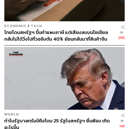
คน
ทั้งนี้ สวิตเซอร์แลนด์เป็นส่วนหนึ่งของเขตเชงเกน
ECONOMIC
/
TECH
(Schengen) ซึ่งเป็นพื้นที่เดินทางไร้พรมแดนร่วมกับประเทศ
ไทยโดนสหรัฐฯ ขึ้นกำแพงภาษี แต่เสียงลบบนโซเชียล
เศรษฐกิจขนาดใหญ่ของ EU หลายแห่ง
200
กลับไม่ได้วิ่งไปที่วอชิงตัน 40% ย้อนกลับมาที่สินค้าจีน
ราคาถูกที่ทะลักจน SME ไทยสู้ไม่ไหว
นอกจากนี้ กลุ่มประเทศ EU และสวิตเซอร์แลนด์ยังมีข้อตกลง
ที่อนุญาตให้พลเมืองของแต่ละฝ่ายสามารถเคลื่อนย้ายได้
อย่างเสรี ทำให้สามารถอยู่อาศัยและทำงานในดินแดนของ
กันและกันได้ ภายใต้เงื่อนไขว่าต้องมีงานทำหรือมีแหล่งราย
ได้อื่นรองรับ
ส่องเสียงสะท้อนจากฝ่ายสนับสนุน
WORLD
พรรค SVP ซึ่งเป็นพรรคการเมืองฝ่ายขวาของสวิตเซอร์
ทำไมรัฐบาลทรัมป์ถึงโดน 25 รัฐในสหรัฐฯ ยื่นฟ้อง เกิด
แลนด์ กำลังกระตุ้นให้ผู้มีสิทธิเลือกตั้ง ‘ส่งสัญญาณที่ชัดเจน’
143
อะไรขึ้น