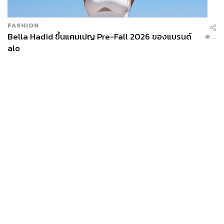
FASHION
Bella Hadid ขึ้นแคมเปญ Pre-Fall 2026 ของแบรนด์
...
alo
199
ABOUT THE AUTHOR
วาราดา ทองจำนงค์
News
Wealth
Pop
Content Creator สำนักข่าว THE
Podcast
Video
Now
STANDARD WEALTH
Opinion
Careers
Events
Privacy
About
Contact
Policy
FOR
ADVERTISING
MEMBERSHIP