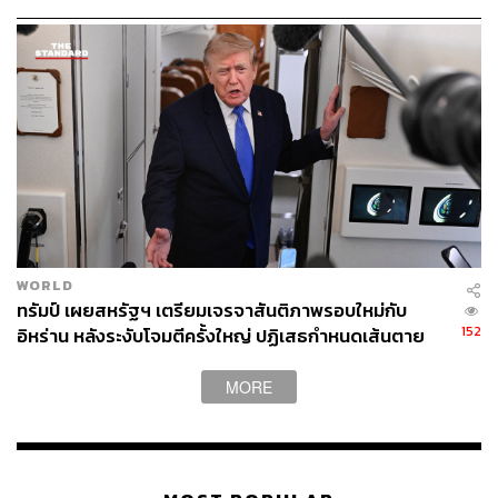
ไปยังผู้กำหนดนโยบายเพื่อควบคุมสิ่งที่พรรคเรียกว่า การ
เติบโตของประชากรที่ ‘ล้นหลาม’ (Overwhelming)
ในแถลงการณ์เมื่อสัปดาห์ที่แล้ว พรรค SVP ระบุว่าการลง
คะแนนเสียงเห็นชอบกับการจำกัดจำนวนประชากรจะยังคง
อนุญาตให้มีผู้ย้ายถิ่นฐานเข้าสู่สวิตเซอร์แลนด์ได้ 40,000 คน
ต่อปี
ด้าน ปิเอโร มาร์เคซี สมาชิกสภานิติบัญญัติ กล่าวว่าการ
เติบโตของประชากรได้ก่อให้เกิดปัญหาต่อการบริการ
สาธารณะ ค่าจ้าง ราคาค่าเช่า การศึกษา และตลาดแรงงาน
WORLD
ทรัมป์ เผยสหรัฐฯ เตรียมเจรจาสันติภาพรอบใหม่กับ
152
อิหร่าน หลังระงับโจมตีครั้งใหญ่ ปฏิเสธกำหนดเส้นตาย
ส่องเสียงสะท้อนจากภาคธุรกิจ
บรรลุข้อตกลง
MORE
ในทางกลับกัน บรรดาบริษัทที่มีสำนักงานใหญ่ในสวิตเซอร์
แลนด์แย้งว่า การจำกัดการย้ายถิ่นฐานอย่างเข้มงวดจะ
บั่นทอนความสามารถในการแข่งขันของประเทศ และสร้าง