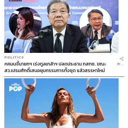
จะถูกบังคับให้ยกเลิกข้อตกลงการเคลื่อนย้ายอย่างเสรีกับ
สหภาพยุโรป
อ้างอิง:
https://www.cnbc.com/2026/06/13/switzerland-popul
ation-cap-referendum-immigration.html
https://edition.cnn.com/2026/06/13/europe/switzerlan
d-population-cap-referendum-intl-cmd
POLITICS
https://cthi.taxjustice.net/
ภคมนจี้นายกฯ เร่งทูลเกล้าฯ ปลดประธาน กสทช. ขณะ
...
สว.เปรมศักดิ์เสนอยุบกรรมการทั้งชุด แล้วสรรหาใหม่
สามารถติดตาม THE STANDARD WEALTH
ผ่านแอปพลิเคชันต่างๆ ที่คุณสะดวกหรือใช้งานอยู่แล้วได้เลย
TAGS:
Donald Trump
Switzerland
ประชากร
Brexit