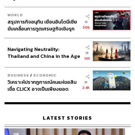
มาร์ติน ฟอน โมส (Martin von Moos) ประธานสมาคมโรง
WORLD
แรมสวิตเซอร์แลนด์ (HotellerieSuisse) กล่าวว่า “การ
สรุปภารกิจอนุทิน เยือนอินโดนีเซีย
ขาดแคลนแรงงานที่มีทักษะ ซึ่งจะรุนแรงขึ้นจากความคิด
506
ขับเคลื่อนการทูตเศรษฐกิจเชิงรุก
ริเริ่มนี้ จะส่งผลให้ต้นทุนเพิ่มสูงขึ้น ซึ่งหลายบริษัทจำเป็นต้อง
ประกาศหุ้นส่วนยุทธศาสตร์ไทย –
ผลักภาระต้นทุนดังกล่าวต่อไป ในขณะเดียวกัน การรักษา
อินโดนีเซีย
มาตรฐานการบริการในระดับปกติจะทำได้ยากยิ่งขึ้น โดย
Navigating Neutrality:
เฉพาะอย่างยิ่งสำหรับธุรกิจขนาดเล็ก”
Thailand and China in the Age
143
of a New Global Order
BUSINESS
/
ECONOMIC
ถอดบทเรียนราคาแพงจากกรณี Brexit
วิเคราะห์ปรากฏการณ์คนแห่ขอสิน
2.4K
เชื่อ CLICX อาจเป็นเพียงยอด
ภูเขาน้ำแข็ง ของปัญหาหนี้ครัว
โจเอา บี. ดูอาร์เต ศาสตราจารย์ด้านเศรษฐศาสตร์จาก
เรือนไทยที่ถูกซุกไว้
สถาบัน Nova School of Business and Economics ของ
โปรตุเกส กล่าวกับ CNBC ว่าการจำกัดจำนวนประชากรอาจ
LATEST STORIES
ทำลายความน่าเชื่อถือของสวิตเซอร์แลนด์ในหลายๆ ด้าน
หากบริษัทต่างๆ เชื่อว่าการเข้าถึงแรงงานชาวยุโรปอาจมี
ความไม่แน่นอนมากขึ้น การตัดสินใจลงทุนก็อาจ