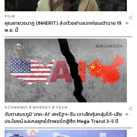
ต้องยุติข้อตกลงการเคลื่อนย้ายอย่างเสรีในที่สุด ความ
ตึงเครียดจะไม่จำกัดอยู่เพียงแค่นโยบายการย้ายถิ่นฐาน
เท่านั้น แต่อาจส่งผลกระทบต่อเนื่องไปยังความสัมพันธ์ทาง
FILM
คุณยายวรนาฏ (INHERIT) ส่งตัวอย่างแรกก่อนเข้าฉาย 19
เศรษฐกิจทั้งหมดระหว่างสวิตเซอร์แลนด์และ EU”
...
พ.ย. นี้
เปิดกลไกการทำงานของการจำกัดจำนวนประชากร
หากผลการลงคะแนนเสียงผ่านความเห็นชอบ รัฐบาลจะ
มีหน้าที่ต้องออกนโยบายเพื่อควบคุมการย้ายถิ่นฐานออกเป็น
2 ระยะ
ในระยะแรก รัฐบาลจะต้องปฏิเสธการเดินทางเข้าประเทศ
ของผู้ย้ายถิ่นฐานรายใหม่ ซึ่งรวมถึงผู้แสวงหาที่พักพิงและ
ECONOMIC
/
MARKET
/
TECH
ครอบครัวของผู้อยู่อาศัยชาวต่างชาติ เมื่อจำนวนประชากร
จับตาสมรภูมิ ‘เทค-AI’ สหรัฐฯ-จีน เจาะลึกหุ้นกลุ่มได้-เสีย
...
แตะระดับ 9.5 ล้านคน
ประโยชน์ และกลยุทธ์จัดพอร์ตสู้ศึก Mega Trend 3-5 ปี
ข้างหน้า
จากนั้น หากจำนวนประชากรแตะระดับ 10 ล้านคน รัฐบาล