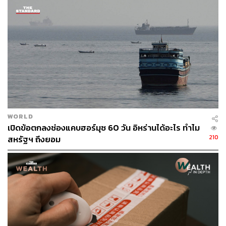
52% จะไม่เห็นด้วยกับมาตรการจำกัดจำนวนประชากร ขณะ
ที่ 45% เห็นด้วย
มาตรการจำกัดจำนวนประชากรนี้ จะทำงาน
อย่างไร?
หากผู้มีสิทธิเลือกตั้งสนับสนุนข้อเสนอการจำกัดจำนวน
ประชากร สภาบริหารแห่งสมาพันธรัฐ (Federal Council)
WORLD
เปิดข้อตกลงช่องแคบฮอร์มุซ 60 วัน อิหร่านได้อะไร ทำไม
และรัฐสภาของประเทศจะต้องบังคับใช้มาตรการต่างๆ เพื่อ
210
สหรัฐฯ ถึงยอม
ควบคุมการเติบโตของประชากรไปจนถึงปี 2050
ระบบการย้ายถิ่นฐานจะถูกคุมเข้มขึ้น หากประชากรเกิน 9.5
ล้านคน ณ เวลาใดเวลาหนึ่งในช่วง 24 ปีข้างหน้า โดย
โครงการขอลี้ภัยและการรวมกลุ่มของครอบครัวจะเป็นกลุ่ม
แรกๆ ที่ต้องเผชิญกับการปรับลด ยิ่งไปกว่านั้น ข้อตกลงการ
เคลื่อนย้ายอย่างเสรีของสวิตเซอร์แลนด์กับสหภาพยุโรปอาจ
ต้องสิ้นสุดลง หากจำนวนประชากรเพิ่มขึ้นเกินเกณฑ์ 10 ล้าน