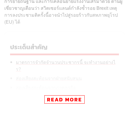
การย้ายถิ่นฐาน และการเคลื่อนย้ายแรงงานเสรีมาด้วย ด้านผู้
เชี่ยวชาญเตือนว่า สวิตเซอร์แลนด์กำลังซ้ำรอย Brexit เหตุ
การลงประชามติครั้งนี้อาจนำไปสู่รอยร้าวกับสหภาพยุโรป
(EU) ได้
ประเด็นสำคัญ
มาตรการจำกัดจำนวนประชากรนี้ จะทำงานอย่างไ
ร?
ส่องเสียงสะท้อนจากฝ่ายสนับสนุน
ส่องเสียงสะท้อนจากภาคธุรกิจ
ถอดบทเรียนราคาแพงจากกรณี Brexit
READ MORE
เปิดกลไกการทำงานของการจำกัดจำนวนประชากร
การลงประชามติ ซึ่งจะมีขึ้นในวันนี้ (14 มิถุนายน ตามเวลา