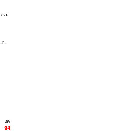
ร่วม
-0-
94