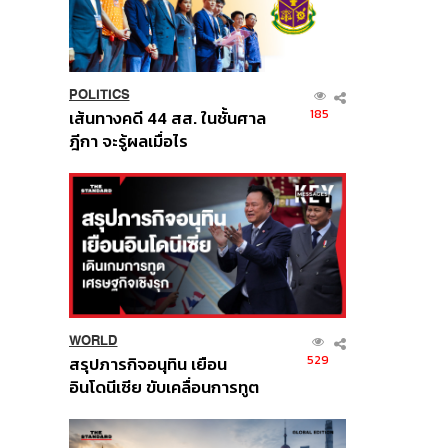
POLITICS
185
เส้นทางคดี 44 สส. ในชั้นศาล
ฎีกา จะรู้ผลเมื่อไร
WORLD
529
สรุปภารกิจอนุทิน เยือน
อินโดนีเซีย ขับเคลื่อนการทูต
เศรษฐกิจเชิงรุก ประกาศหุ้น
ส่วนยุทธศาสตร์ไทย –