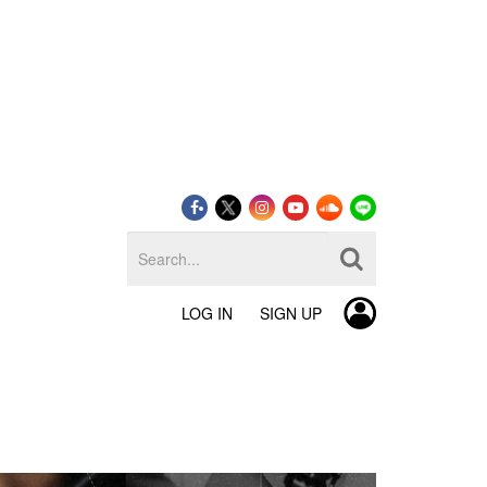
LOG IN
SIGN UP