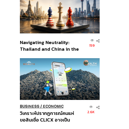
อินโดนีเซีย
Navigating Neutrality:
159
Thailand and China in the
Age of a New Global
Order
BUSINESS
/
ECONOMIC
2.6K
วิเคราะห์ปรากฏการณ์คนแห่
ขอสินเชื่อ CLICX อาจเป็น
เพียงยอดภูเขาน้ำแข็ง ของ