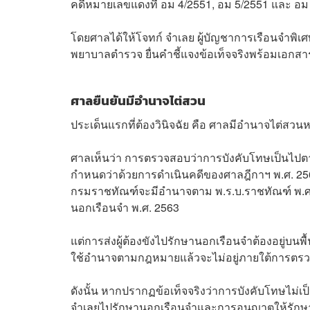
คดีหมายเลขแดงที่ อม 4/2551, อม 5/2551 และ อม
โดยศาลได้ให้โจทก์ จำเลย ผู้บัญชาการเรือนจำพ
พยาบาลตำรวจ ยื่นคำชี้แจงข้อเท็จจริงพร้อมเอกส
ศาลยืนยันมีอำนาจไต่สวน
ประเด็นแรกที่ต้องวินิจฉัย คือ ศาลมีอำนาจไต่สวนห
ศาลเห็นว่า การตรวจสอบว่าการบังคับโทษเป็นไปตามห
กำหนดว่าด้วยการดำเนินคดีของศาลฎีกาฯ พ.ศ. 256
กรมราชทัณฑ์จะมีอำนาจตาม พ.ร.บ.ราชทัณฑ์ พ.ศ. 
นอกเรือนจำ พ.ศ. 2563
แต่การส่งผู้ต้องขังไปรักษานอกเรือนจำต้องอยู่บนพ
ใช้อำนาจตามกฎหมายแล้วจะไม่อยู่ภายใต้การต
ดังนั้น หากปรากฏข้อเท็จจริงว่าการบังคับโทษไม
จำเลยไปรักษานอกเรือนจำและการอนุญาตให้รักษาต