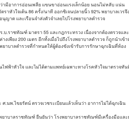
้งว่ามีอาการอ่อนเพลีย แขนขาอ่อนแรงเล็กน้อย นอนไม่หลับ แน่น
ตราหัวใจเต้น 86 ครั้ง/นาที ออกซิเจนปลายนิ้ว 92% พยาบาลเวรจึ
วรอนุญาต และเรือนจำส่งตัวจำเลยไปโรงพยาบาลตำรวจ
ม พ.ร.บ.ราชทัณฑ์ มาตรา 55 และกฎกระทรวง เนื่องจากต้องตรวจและ
่างเพียง 200 เมตร อีกทั้งเมื่อไปถึงโรงพยาบาลตำรวจ ก็ถูกนำเข้า
รงพยาบาลตำรวจที่กำหนดให้ผู้ต้องขังเข้ารับการรักษาฉุกเฉินที่ห้อง
ลื่นไฟฟ้าหัวใจ และไม่ได้ตามแพทย์เฉพาะทางโรคหัวใจมาตรวจทันท
 ศ.นพ.ไขยรัตน์ ตรวจเวชระเบียนแล้วเห็นว่า อาการไม่ได้ฉุกเฉิน
งพยาบาลราชทัณฑ์ ยืนยันว่า โรงพยาบาลราชทัณฑ์มีเครื่องมือและย