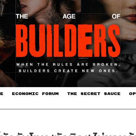
E
ECONOMIC FORUM
THE SECRET SAUCE​
OP