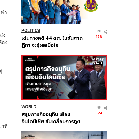
งทำ
POLITICS
ส่ง
178
เส้นทางคดี 44 สส. ในชั้นศาล
ห้อง
ฎีกา จะรู้ผลเมื่อไร
ี
WORLD
524
สรุปภารกิจอนุทิน เยือน
อินโดนีเซีย ขับเคลื่อนการทูต
าที่
เศรษฐกิจเชิงรุก ประกาศหุ้น
ส่วนยุทธศาสตร์ไทย –