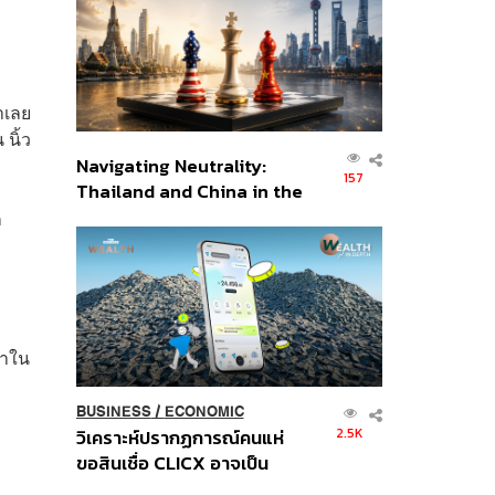
อินโดนีเซีย
ำเลย
 นิ้ว
Navigating Neutrality:
157
Thailand and China in the
Age of a New Global
ก
Order
ษาใน
BUSINESS
/
ECONOMIC
2.5K
วิเคราะห์ปรากฏการณ์คนแห่
ขอสินเชื่อ CLICX อาจเป็น
เพียงยอดภูเขาน้ำแข็ง ของ