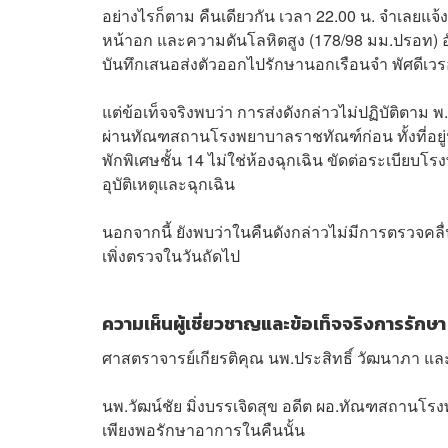
อย่างไรก็ตาม คืนเดียวกัน เวลา 22.00 น. จำเลยแจ
หน้าอก และความดันโลหิตสูง (178/98 มม.ปรอท) อั
บันทึกเสนอส่งตัวออกไปรักษานอกเรือนจำ พัศดีเ
แต่ข้อเท็จจริงพบว่า การส่งดังกล่าวไม่ปฏิบัติตา
ผ่านทัณฑสถานโรงพยาบาลราชทัณฑ์ก่อน ทั้งที่อยู่ห
พักพิเศษชั้น 14 ไม่ใช่ห้องฉุกเฉิน ขัดต่อระเบียบโ
อุบัติเหตุและฉุกเฉิน
นอกจากนี้ ยังพบว่าในคืนดังกล่าวไม่มีการตรวจค
เพิ่งตรวจในวันถัดไป
ความเห็นผู้เชี่ยวชาญและข้อเท็จจริงการรักษา
ศาสตราจารย์เกียรติคุณ นพ.ประสิทธิ์ วัฒนาภา และ
นพ.วัฒน์ชัย มิ่งบรรเจิดสุข อดีต ผอ.ทัณฑสถานโร
เพียงพอรักษาอาการในคืนนั้น