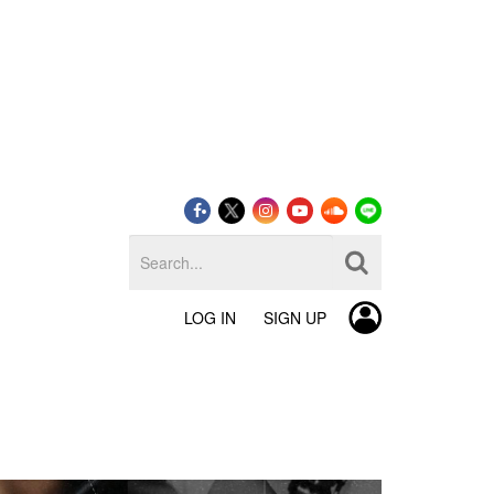
LOG IN
SIGN UP