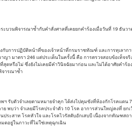
กระบวนพิจารณาซ้ำกับคำสั่งศาลที่เคยยกคำร้องเมื่อวันที่ 19 ธันว
ข้องกับการปฏิบัติหน้าที่ของเจ้าหน้าที่กรมราชทัณฑ์ และการทุเลากา
 มาตรา 246 แต่ประเด็นในครั้งนี้ คือ การตรวจสอบข้อเท็จจริง
่สุดหรือไม่ ซึ่งยังไม่เคยมีคำวินิจฉัยมาก่อน และไม่ได้อาศัยคำร้อง
รพิจารณาซ้ำ
เทพฯ รับตัวจำเลยตามหมายจำคุก ได้ส่งไปคุมขังที่ห้องกักโรคแดน 7 
ย พบว่า จำเลยมีโรคประจำตัว 10 โรค อาการส่วนใหญ่คงที่ ยกเว
เส้นประสาท โรคหัวใจ และโรคไวรัสตับอักเสบบี เนื่องจากทัณฑสถ
อยู่ในภาวะที่ไม่ใช่เหตุฉุกเฉิน