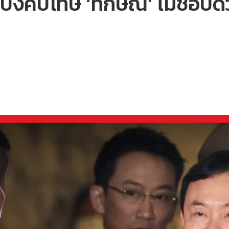
ี้บังคับโทษ ‘ทักษิณ’ ไม่ชอบ