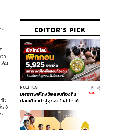
าคม
EDITOR'S PICK
ร
ว่า
เดิม
POLITICS
536
มหากาพย์โกงข้อสอบท้องถิ่น
ซึ่ง
ก่อนเดินหน้าสู่จุดจบในสัปดาห์
้น 3
นี้
าน