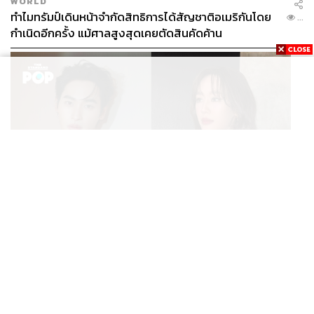
WORLD
ทำไมทรัมป์เดินหน้าจำกัดสิทธิการได้สัญชาติอเมริกันโดย
...
กำเนิดอีกครั้ง แม้ศาลสูงสุดเคยตัดสินคัดค้าน
ENTERTAINMENT
เก้า นพเก้า และ พาย รินรดา เตรียมร่วมงานกันใน ‘รสกาล
...
Enchanted Taste In Time’