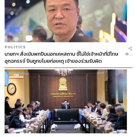
POLITICS
นายกฯ สั่งเข้มพกปืนนอกเคหสถาน ชี้ไม่ใช่เจ้าหน้าที่มีโทษ
...
อุกฉกรรจ์ ปืนถูกขโมยก่อเหตุ เจ้าของร่วมรับผิด