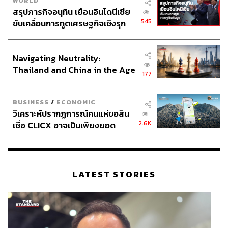
WORLD
สรุปภารกิจอนุทิน เยือนอินโดนีเซีย
545
ขับเคลื่อนการทูตเศรษฐกิจเชิงรุก
ประกาศหุ้นส่วนยุทธศาสตร์ไทย –
อินโดนีเซีย
Navigating Neutrality:
Thailand and China in the Age
177
of a New Global Order
BUSINESS
/
ECONOMIC
วิเคราะห์ปรากฏการณ์คนแห่ขอสิน
2.6K
เชื่อ CLICX อาจเป็นเพียงยอด
ภูเขาน้ำแข็ง ของปัญหาหนี้ครัว
เรือนไทยที่ถูกซุกไว้
LATEST STORIES