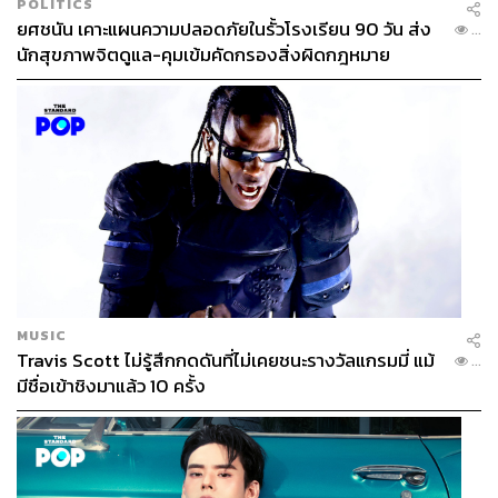
POLITICS
ยศชนัน เคาะแผนความปลอดภัยในรั้วโรงเรียน 90 วัน ส่ง
...
นักสุขภาพจิตดูแล-คุมเข้มคัดกรองสิ่งผิดกฎหมาย
MUSIC
Travis Scott ไม่รู้สึกกดดันที่ไม่เคยชนะรางวัลแกรมมี่ แม้
...
มีชื่อเข้าชิงมาแล้ว 10 ครั้ง