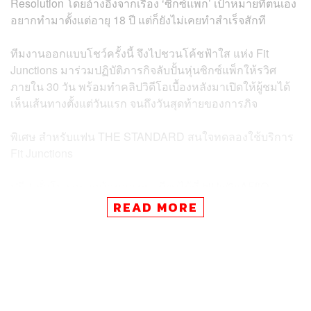
Resolution โดยอ้างอิงจากเรื่อง ‘ซิกซ์แพ็ก’ เป้าหมายที่ตนเอง
อยากทำมาตั้งแต่อายุ 18 ปี แต่ก็ยังไม่เคยทำสำเร็จสักที
ทีมงานออกแบบโชว์ครั้งนี้ จึงไปชวนโค้ชฟ้าใส แห่ง
Fit
Junctions
มาร่วมปฏิบัติภารกิจลับปั้นหุ่นซิกซ์แพ็กให้รวิศ
ภายใน 30 วัน พร้อมทำคลิปวิดีโอเบื้องหลังมาเปิดให้ผู้ชมได้
เห็นเส้นทางตั้งแต่วันแรก จนถึงวันสุดท้ายของการภิจ
พิเศษ สำหรับแฟน THE STANDARD สนใจทดลองใช้บริการ
Fit Junctions
ฟรี 1 ชั่วโมง กรอกข้อมูลลงทะเบียนได้ที่
bit.ly/2nAFfjQ
READ MORE
TAGS:
รวิศ หาญอุตสาหะ
การสร้างซิกซ์แพ็ก
SUPER PRODUCTIVE SHOW
Fit Junctions