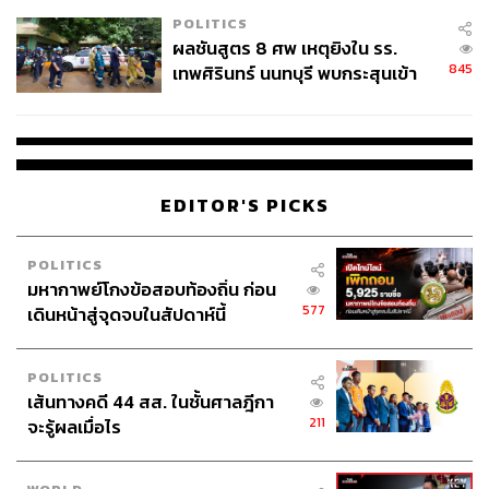
โรงเรียนคลี่คลาย
POLITICS
ผลชันสูตร 8 ศพ เหตุยิงใน รร.
845
เทพศิรินทร์ นนทบุรี พบกระสุนเข้า
จุดสำคัญ ‘ศีรษะ-หน้าอก’ ครูถูกยิง
4 นัด จากระยะไกล
EDITOR'S PICKS
POLITICS
มหากาพย์โกงข้อสอบท้องถิ่น ก่อน
577
เดินหน้าสู่จุดจบในสัปดาห์นี้
POLITICS
เส้นทางคดี 44 สส. ในชั้นศาลฎีกา
211
จะรู้ผลเมื่อไร