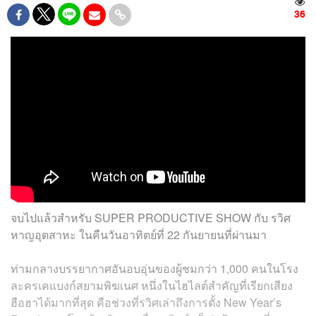
36
จบไปแล้วสำหรับ SUPER PRODUCTIVE SHOW กับ รวิศ
หาญอุตสาหะ ในคืนวันอาทิตย์ที่ 22 กันยายนที่ผ่านมา
ท่ามกลางบรรยากาศอันอบอุ่นของผู้ชมกว่า 1,000 คนในโรง
ละครเคแบงก์สยามพิฆเนศ หนึ่งในไฮไลต์สำคัญที่เรียกเสียง
ฮือฮาได้มากที่สุด คือช่วงที่รวิศเล่าถึงการตั้ง New Year’s