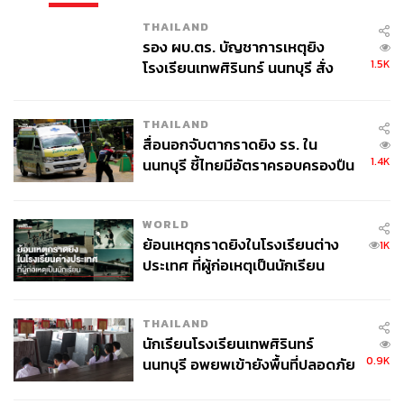
THAILAND
รอง ผบ.ตร. บัญชาการเหตุยิง
1.5K
โรงเรียนเทพศิรินทร์ นนทบุรี สั่ง
ค้นหา 2 รอบยืนยันไร้คนติดค้าง พบ
ศพปู่-ย่าที่บ้านพักผู้ก่อเหตุ
THAILAND
สื่อนอกจับตากราดยิง รร. ใน
1.4K
นนทบุรี ชี้ไทยมีอัตราครอบครองปืน
สูงในระดับต้นของภูมิภาค
WORLD
ย้อนเหตุกราดยิงในโรงเรียนต่าง
1K
ประเทศ ที่ผู้ก่อเหตุเป็นนักเรียน
THAILAND
นักเรียนโรงเรียนเทพศิรินทร์
0.9K
นนทบุรี อพยพเข้ายังพื้นที่ปลอดภัย
ชั่วคราว หลังเหตุใช้อาวุธปืนภายใน