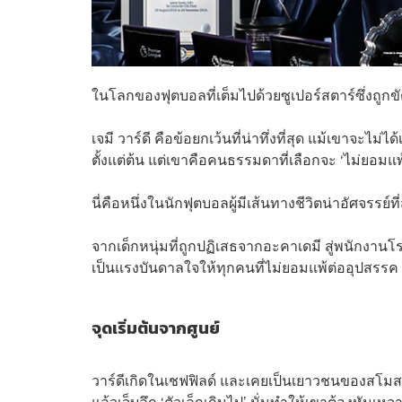
ในโลกของฟุตบอลที่เต็มไปด้วยซูเปอร์สตาร์ซึ่งถูกข
เจมี วาร์ดี คือข้อยกเว้นที่น่าทึ่งที่สุด แม้เขาจะ
ตั้งแต่ต้น แต่เขาคือคนธรรมดาที่เลือกจะ ‘ไม่ยอมแพ้
นี่คือหนึ่งในนักฟุตบอลผู้มีเส้นทางชีวิตน่าอัศจรรย
จากเด็กหนุ่มที่ถูกปฏิเสธจากอะคาเดมี สู่พนักงานโ
เป็นแรงบันดาลใจให้ทุกคนที่ไม่ยอมแพ้ต่ออุปสรรค
จุดเริ่มต้นจากศูนย์
วาร์ดีเกิดในเชฟฟิลด์ และเคยเป็นเยาวชนของสโมสรเช
แล้วเจ็บลึก ‘ตัวเล็กเกินไป’ นั่นทำให้เขาต้องหั