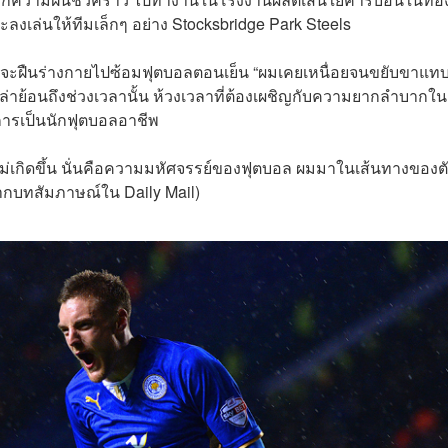
ละลงเล่นให้ทีมเล็กๆ อย่าง Stocksbridge Park Steels
จะฝืนร่างกายไปซ้อมฟุตบอลตอนเย็น “ผมเคยเหนื่อยจนขยับขาแทบ
จมีเล่าย้อนถึงช่วงเวลานั้น ห้วงเวลาที่ต้องเผชิญกับความยากลำบากใ
รเป็นนักฟุตบอลอาชีพ ​
เกิดขึ้น นั่นคือความมหัศจรรย์ของฟุตบอล ผมมาในเส้นทางของต
จากบทสัมภาษณ์ใน Daily Mail)