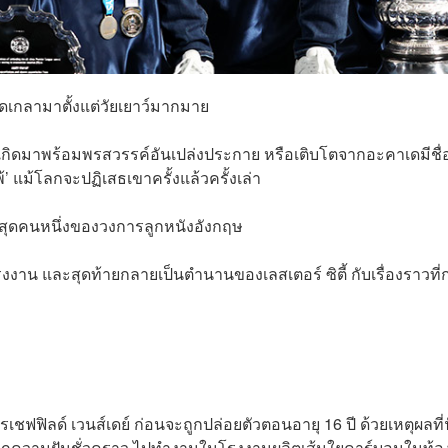
ัดเกลามาตั้งแต่วัยเยาว์มากมาย
ไม่ได้เกิดมาพร้อมพรสวรรค์อันเปล่งประกาย หรือเติบโตจากอะคาเดมีชื่
’ แม้โลกจะปฏิเสธเขาครั้งแล้วครั้งเล่า
์ที่สุดคนหนึ่งของวงการลูกหนังอังกฤษ
รงงาน และสุดท้ายกลายเป็นตำนานของเลสเตอร์ ซิตี้ กับเรื่องราวที
ฟฟิลด์ เวนส์เดย์ ก่อนจะถูกปล่อยตัวตอนอายุ 16 ปี ด้วยเหตุผลที่
นเหจากความฝันชั่วคราว ไปทำงานในโรงงานผลิตเส้นใยคาร์บอนในท้อง