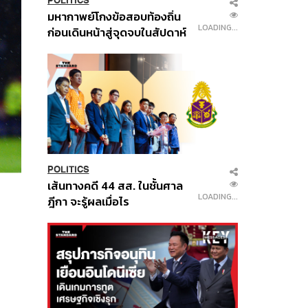
POLITICS
มหากาพย์โกงข้อสอบท้องถิ่น
LOADING...
ก่อนเดินหน้าสู่จุดจบในสัปดาห์
นี้
POLITICS
เส้นทางคดี 44 สส. ในชั้นศาล
LOADING...
ฎีกา จะรู้ผลเมื่อไร