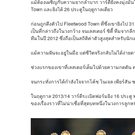
แม้ต้องเผชิญกับความยากลำบาก วาร์ดียังคงมุ่งมั่
Town และยิงได้ 26 ประตูในฤดูกาลเดียว
ก่อนถูกดึงตัวไป Fleetwood Town ที่ซึ่งเขายิงไป 31 
เป็นที่กล่าวถึงในวงกว้าง จนเลสเตอร์ ซิตี้ ทีมจา
ทีมในปี 2012 ซึ่งถือเป็นสถิติค่าตัวสูงสุดสำหรับน
แม้ความฝันจะอยู่ในมือ แต่ชีวิตจริงกลับไม่ได้ง่ายดา
ช่วงแรกของเขาที่เลสเตอร์เต็มไปด้วยความกดดัน ค
จนกระทั่งการได้กำลังใจจากโค้ช ไนเจล เพียร์สัน ชายผ
ในฤดูกาล 2013/14 วาร์ดีระเบิดฟอร์มยิง 16 ประตู พา
ของเรื่องราวที่ไม่น่าเชื่อที่สุดบทหนึ่งในวงการลูก