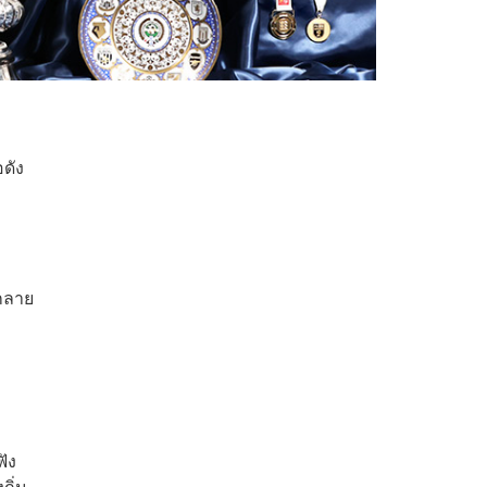
อดัง
่กลาย
ฟัง
ถิ่น