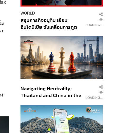
fax
WORLD
สรุปภารกิจอนุทิน เยือน
ิ่ม
LOADING...
อินโดนีเซีย ขับเคลื่อนการทูต
่วม
เศรษฐกิจเชิงรุก ประกาศหุ้น
ส่วนยุทธศาสตร์ไทย –
อินโดนีเซีย
Navigating Neutrality:
ม่
Thailand and China in the
LOADING...
Age of a New Global
Order