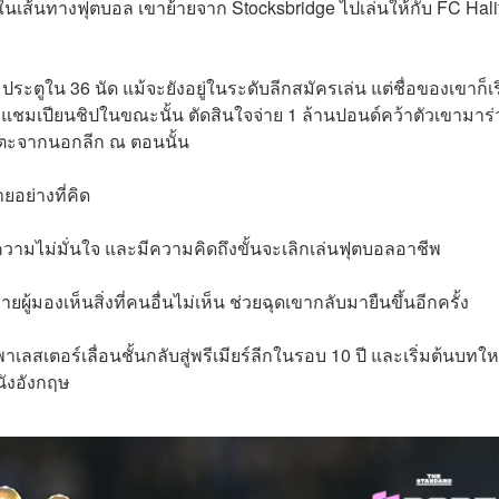
นในเส้นทางฟุตบอล เขาย้ายจาก Stocksbridge ไปเล่นให้กับ FC Hali
ประตูใน 36 นัด แม้จะยังอยู่ในระดับลีกสมัครเล่น แต่ชื่อของเขาก็เร
กลีกแชมเปียนชิปในขณะนั้น ตัดสินใจจ่าย 1 ล้านปอนด์คว้าตัวเขามาร
ักเตะจากนอกลีก ณ ตอนนั้น
ยอย่างที่คิด
วามไม่มั่นใจ และมีความคิดถึงขั้นจะเลิกเล่นฟุตบอลอาชีพ
ู้มองเห็นสิ่งที่คนอื่นไม่เห็น ช่วยฉุดเขากลับมายืนขึ้นอีกครั้ง
เลสเตอร์เลื่อนชั้นกลับสู่พรีเมียร์ลีกในรอบ 10 ปี และเริ่มต้นบทให
หนังอังกฤษ