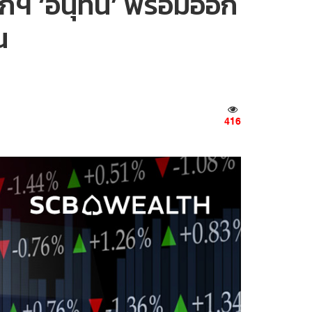
กฯ ‘อนุทิน’ พร้อมออก
น
416