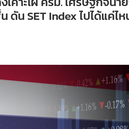
ังเคาะโผ ครม. เศรษฐกิจนาย
้น ดัน SET Index ไปได้แค่ไห