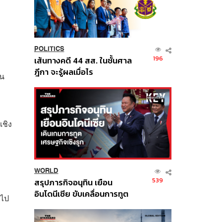
POLITICS
196
เส้นทางคดี 44 สส. ในชั้นศาล
ฎีกา จะรู้ผลเมื่อไร
อน
เชิง
WORLD
539
สรุปภารกิจอนุทิน เยือน
อินโดนีเซีย ขับเคลื่อนการทูต
ดไป
เศรษฐกิจเชิงรุก ประกาศหุ้น
ส่วนยุทธศาสตร์ไทย –