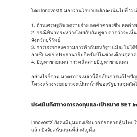
โดย InnovestX มองว่านโยบายหลักจะเน้นไปที่ ‘4 เดื
1. ด้านเศรษฐกิจ ลดรายจ่าย ลดค่าครองชีพ ลดค่าพล
2. กรณีพิพาทระหว่างไทยกับกัมพูชา คาดว่าจะเห
จังหวัดบุรีรัมย์
3. การเจรจาสงครามการค้ากับสหรัฐฯ แม้จะไม่ได้ขึ
อาเซียนของประธานาธิบดีทรัมป์ในช่วงเดือนตุลา
4. ปัญหาชายแดน การคลี่คลายปัญหาชายแดน
อย่างไรก็ตาม มาตรการเหล่านี้ถือเป็นการแก้ไขปัญ
โครงสร้างระยะยาวจะเป็นหน้าที่ของรัฐบาลชุดถัด
ประเมินทิศทางการลงทุนและเป้าหมาย SET In
InnovestX ยังคงมีมุมมองเชิงบวกต่อตลาดหุ้นไทยใน
แล้ว ปัจจัยสนับสนุนที่สำคัญคือ