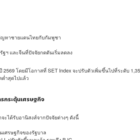
ปัญหาชายแดนไทยกับกัมพูชา
ฯ และจีนที่ปัจจัยกดดันเริ่มลดลง
569 โดยมีโอกาสที่ SET Index จะปรับตัวเพิ่มขึ้นไปที่ระดับ 1,3
ดต่ำสุดไปแล้ว
รการกระตุ้นเศรษฐกิจ
ะได้รับอานิสงส์จากปัจจัยต่างๆ ดังนี้
ุ้นเศรษฐกิจของรัฐบาล
LL ปรับตัวขึ้นมาแล้ว รวมถึง BJC