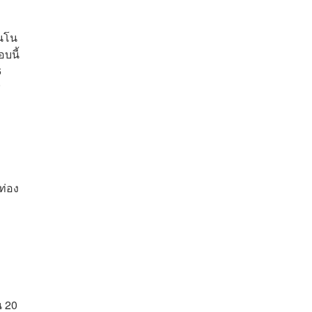
ินโน
บนี้
6
ุ
ท่อง
น 20