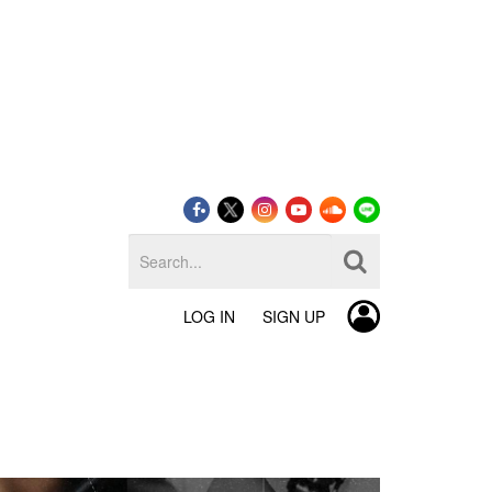
LOG IN
SIGN UP