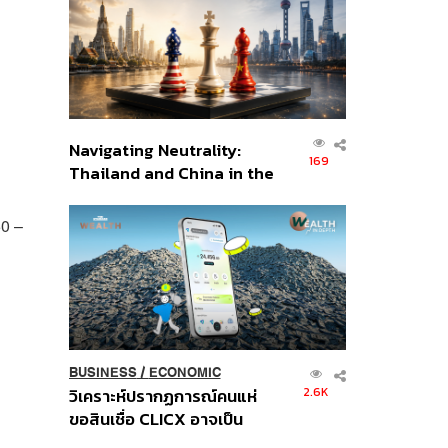
อินโดนีเซีย
Navigating Neutrality:
169
Thailand and China in the
Age of a New Global
Order
50 –
BUSINESS
/
ECONOMIC
2.6K
วิเคราะห์ปรากฏการณ์คนแห่
ขอสินเชื่อ CLICX อาจเป็น
เพียงยอดภูเขาน้ำแข็ง ของ