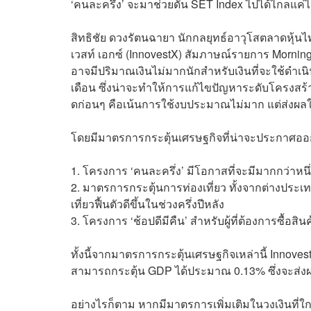
‘คนละครึ่ง’ จะมาช่วยดัน SET Index ไปได้ไกลแค่
สิทธิชัย ดวงรัตนฉายา นักกลยุทธ์อาวุโสตลาดหุ้นไ
เวสท์ เอกซ์ (InnovestX) สัมภาษณ์รายการ Morni
อาจมีปริมาณเงินไม่มากนักสำหรับเงินที่จะใช้ดำเน
เดือน ซึ่งน่าจะทำให้การแก้ไขปัญหาระดับโครงสร้า
ดก่อนๆ คือเน้นการใช้งบประมาณไม่มาก แต่ส่งผลใ
โดยมีมาตรการกระตุ้นเศรษฐกิจที่น่าจะประกาศออกม
1. โครงการ ‘คนละครึ่ง’ มีโอกาสที่จะมีมากกว่าหนึ
2. มาตรการกระตุ้นการท่องเที่ยว ทั้งจากต่างประ
เที่ยวฟื้นตัวดีขึ้นในช่วงครึ่งปีหลัง
3. โครงการ ‘ช้อปดีมีคืน’ สำหรับผู้ที่ต้องการซื้อสิน
ทั้งนี้จากมาตรการกระตุ้นเศรษฐกิจเหล่านี้ Innov
สามารถกระตุ้น GDP ได้ประมาณ 0.13% ซึ่งจะส่งผลใ
อย่างไรก็ตาม หากมีมาตรการเพิ่มเติมในวงเงินที่ใกล้