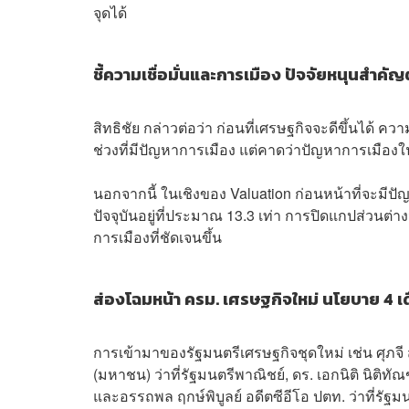
จุดได้
ชี้ความเชื่อมั่นและการเมือง ปัจจัยหนุนสำคัญ
สิทธิชัย กล่าวต่อว่า ก่อนที่เศรษฐกิจจะดีขึ้นได้ ค
ช่วงที่มีปัญหาการเมือง แต่คาดว่าปัญหาการเมืองใน
นอกจากนี้ ในเชิงของ Valuation ก่อนหน้าที่จะมีป
ปัจจุบันอยู่ที่ประมาณ 13.3 เท่า การปิดแกปส่วนต่าง
การเมืองที่ชัดเจนขึ้น
ส่องโฉมหน้า ครม. เศรษฐกิจใหม่ นโยบาย 4 เด
การเข้ามาของรัฐมนตรีเศรษฐกิจชุดใหม่ เช่น ศุภจี สุ
(มหาชน) ว่าที่รัฐมนตรีพาณิชย์, ดร. เอกนิติ นิติ
และอรรถพล ฤกษ์พิบูลย์ อดีตซีอีโอ ปตท. ว่าที่รัฐม