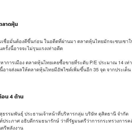
ตลาดหุ้น
วามเชื่อมั่นต้องดีขึ้นก่อน ในอดีตที่ผ่านมา ตลาดหุ้นไทยมักจะซบเซา
ครั้งนี้อาจจะไม่รุนแรงเท่าอดีต
ัญหาการเมือง ตลาดหุ้นไทยเคยซื้อขายที่ระดับ P/E ประมาณ 14 เท่า
นี้อาจส่งผลให้ตลาดหุ้นไทยมีอัพไซด์เพิ่มขึ้นอีก 35 จุด จากประเด็น
ือน 4 ด้าน
ธรรมพันธุ์ ประธานเจ้าหน้าที่บริหารกลุ่ม บริษัท ดุสิตธานี จำกัด
ทัณฑ์ประภาศ อธิบดีกรมธนารักษ์ ว่าที่รัฐมนตรีว่าการกระทรวงการคล
นตรีพลังงาน