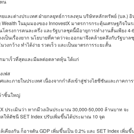
ไหน
ทยและต่างประเทศ ฝ่ายกลยุทธ์การลงทุน บริษัทหลักทรัพย์ (บล.) อ
ng Wealth ในมุมมองของ InnovestX มาตรการกระตุ้นเศรษฐกิจในรอ
ินโครงการคนละครึ่ง และรัฐบาลชุดนี้มีอายุการทำงานสั้นเพียง 4-
งเป็นเรื่องยาก นโยบายที่คาดว่าจะออกมาจึงคล้ายคลึงกับรัฐบาลช
นวงกว้าง ทำได้ง่าย รวดเร็ว และเป็นมาตรการระยะสั้น
าเร็วที่สุดและมีผลต่อตลาดหุ้น ได้แก่
่งเฟส
เทศและภายในประเทศ เนื่องจากกำลังเข้าสู่ช่วงไฮซีซันและภาคการ
ค้าชิ้นใหญ่
estX ประเมินว่า หากมีวงเงินประมาณ 30,000-50,000 ล้านบาท จะ
ห้ดัชนี SET Index ปรับเพิ่มขึ้นได้ประมาณ 10 จุด
เคียงกัน ก็อาจดัน GDP เพิ่มขึ้นเป็น 0.2% และ SET Index เพิ่มขึ้