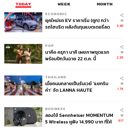
TODAY
WEEK
MONTH
ECONOMIC
ยุคใหม่รถ EV ราคาเริ่ม (ถูก) กว่า
3.4K
รถไฮบริด หลังต้นทุนแบตเตอรี่ลด
ลง - จีนแห่บุกตลาดเกิดใหม่
POP
นาคี๓ ครุฑา นาคี เผยภาพชุดแรก
2.3K
พร้อมปักวันฉาย 22 ต.ค. นี้
THAILAND
เมื่อถนนกลายเป็นรันเวย์ ‘แยกริน
1.7K
คำ’ จัด LANNA HAUTE
COUTURE กลางสายฝน
BUSINESS
ลองใช้ Sennheiser MOMENTUM
617
5 Wireless หูฟัง 14,990 บาท ที่ให้