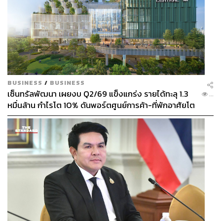
BUSINESS
/
BUSINESS
เซ็นทรัลพัฒนา เผยงบ Q2/69 แข็งแกร่ง รายได้ทะลุ 1.3
...
หมื่นล้าน กำไรโต 10% ดันพอร์ตศูนย์การค้า-ที่พักอาศัยโต
ยกแผง