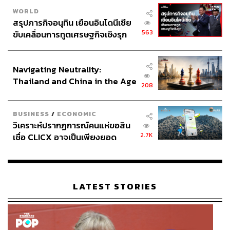
WORLD
สรุปภารกิจอนุทิน เยือนอินโดนีเซีย
563
ขับเคลื่อนการทูตเศรษฐกิจเชิงรุก
ประกาศหุ้นส่วนยุทธศาสตร์ไทย –
อินโดนีเซีย
Navigating Neutrality:
Thailand and China in the Age
208
of a New Global Order
BUSINESS
/
ECONOMIC
วิเคราะห์ปรากฏการณ์คนแห่ขอสิน
2.7K
เชื่อ CLICX อาจเป็นเพียงยอด
ภูเขาน้ำแข็ง ของปัญหาหนี้ครัว
เรือนไทยที่ถูกซุกไว้
LATEST STORIES