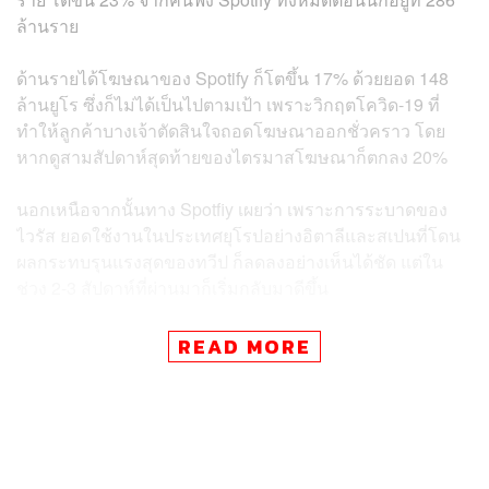
ล้านราย
ด้านรายได้โฆษณาของ Spotify ก็โตขึ้น 17% ด้วยยอด 148
ล้านยูโร ซึ่งก็ไม่ได้เป็นไปตามเป้า เพราะวิกฤตโควิด-19 ที่
ทำให้ลูกค้าบางเจ้าตัดสินใจถอดโฆษณาออกชั่วคราว โดย
หากดูสามสัปดาห์สุดท้ายของไตรมาสโฆษณาก็ตกลง 20%
นอกเหนือจากนั้นทาง Spotfiy เผยว่า เพราะการระบาดของ
ไวรัส ยอดใช้งานในประเทศยุโรปอย่างอิตาลีและสเปนที่โดน
ผลกระทบรุนแรงสุดของทวีป ก็ลดลงอย่างเห็นได้ชัด แต่ใน
ช่วง 2-3 สัปดาห์ที่ผ่านมาก็เริ่มกลับมาดีขึ้น
Daniel Ek หนึ่งในผู้ก่อตั้งและซีอีโอของ Spotify ได้บอกกับ
READ MORE
Retuers ว่า หนึ่งในเหตุผลที่ทำให้การใช้งานเพิ่มขึ้นก็เพราะ
คนทั่วโลกกักตัวอยู่บ้าน และทางแพลตฟอร์มฟังเพลงจาก
ประเทศสวีเดนที่ก่อตั้งเมื่อปี 2006 ได้พัฒนาเครือข่ายคนที่
ร่วมงานด้วย อย่างเช่นรายการ Podcast ที่มีตัวเลือกเพิ่มขึ้น
เรื่อยๆ