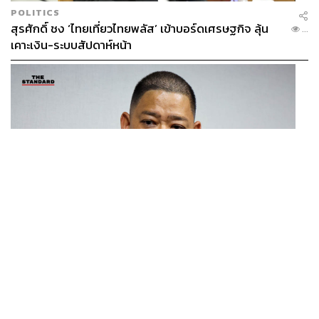
POLITICS
สุรศักดิ์ ชง ‘ไทยเที่ยวไทยพลัส’ เข้าบอร์ดเศรษฐกิจ ลุ้น
...
เคาะเงิน-ระบบสัปดาห์หน้า
THAILAND
โฆษก กห.-ทร. ชี้แจงแผนจัดหาเรือฟริเกตเป้าหมายสูงสุด
...
8 ลำ พิจารณาแยกทีละลำ โปร่งใส ไร้ล็อกสเปก