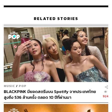
TAGS:
Spotify
RELATED STORIES
31
ABOUT THE AUTHOR
คริสตอฟเฟอร์ สเวนซัน
บรรณาธิการแฟชั่นและคัลเจอร์ต่างประเทศ
MUSIC
/
POP
ประจำสำนักข่าว THE STANDARD
BLACKPINK มียอดสตรีมบน Spotify จากประเทศไทย
924
สูงถึง 536 ล้านครั้ง ตลอด 10 ปีที่ผ่านมา