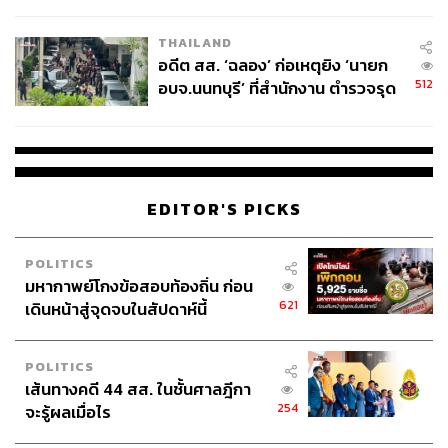
ผู้ใช้ถอดเปลี่ยนแบตเองได้ ก่อนกฎ
EU บังคับปีหน้า
THAILAND
อดีต สส. ‘ฉลอง’ ก่อเหตุยิง ‘นายก
512
อบจ.นนทบุรี’ ที่สำนักงาน ตำรวจรุด
ลงพื้นที่
EDITOR'S PICKS
POLITICS
มหากาพย์โกงข้อสอบท้องถิ่น ก่อน
621
เดินหน้าสู่จุดจบในสัปดาห์นี้
POLITICS
เส้นทางคดี 44 สส. ในชั้นศาลฎีกา
254
จะรู้ผลเมื่อไร