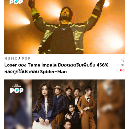
MUSIC
/
POP
Loser ของ Tame Impala มียอดสตรีมเพิ่มขึ้น 456%
60
หลังถูกใช้ประกอบ Spider-Man