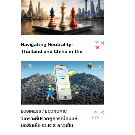
อินโดนีเซีย
Navigating Neutrality:
191
Thailand and China in the
Age of a New Global
Order
BUSINESS
/
ECONOMIC
2.7K
วิเคราะห์ปรากฏการณ์คนแห่
ขอสินเชื่อ CLICX อาจเป็น
เพียงยอดภูเขาน้ำแข็ง ของ