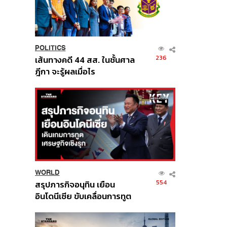
POLITICS
236
เส้นทางคดี 44 สส. ในชั้นศาล
ฎีกา จะรู้ผลเมื่อไร
WORLD
554
สรุปภารกิจอนุทิน เยือน
อินโดนีเซีย ขับเคลื่อนการทูต
เศรษฐกิจเชิงรุก ประกาศหุ้น
ส่วนยุทธศาสตร์ไทย –