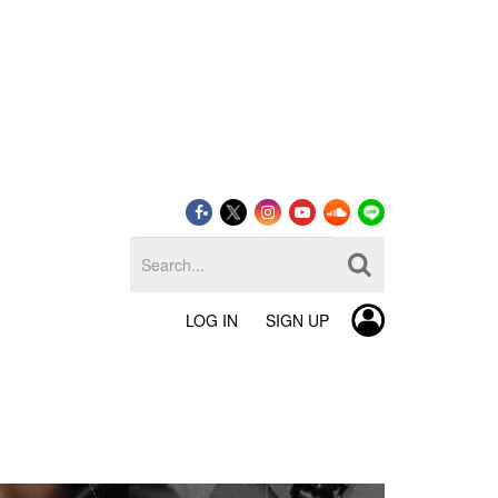
LOG IN
SIGN UP