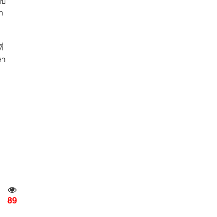
บบ
า
่
ษา
89