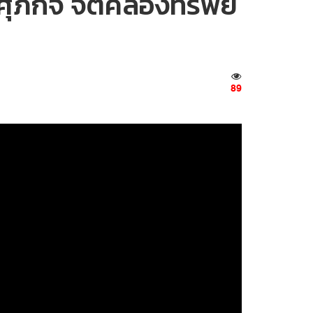
ุภกิจ จิตคล่องทรัพย์
89