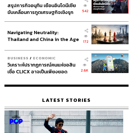
สรุปภารกิจอนุทิน เยือนอินโดนีเซีย
542
ขับเคลื่อนการทูตเศรษฐกิจเชิงรุก
ประกาศหุ้นส่วนยุทธศาสตร์ไทย –
อินโดนีเซีย
Navigating Neutrality:
Thailand and China in the Age
172
of a New Global Order
BUSINESS
/
ECONOMIC
วิเคราะห์ปรากฏการณ์คนแห่ขอสิน
2.6K
เชื่อ CLICX อาจเป็นเพียงยอด
ภูเขาน้ำแข็ง ของปัญหาหนี้ครัว
เรือนไทยที่ถูกซุกไว้
LATEST STORIES