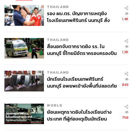
THAILAND
รอง ผบ.ตร. บัญชาการเหตุยิง
1.4K
โรงเรียนเทพศิรินทร์ นนทบุรี สั่ง
ค้นหา 2 รอบยืนยันไร้คนติดค้าง พบ
ศพปู่-ย่าที่บ้านพักผู้ก่อเหตุ
THAILAND
สื่อนอกจับตากราดยิง รร. ใน
1.3K
นนทบุรี ชี้ไทยมีอัตราครอบครองปืน
สูงในระดับต้นของภูมิภาค
THAILAND
นักเรียนโรงเรียนเทพศิรินทร์
843
นนทบุรี อพยพเข้ายังพื้นที่ปลอดภัย
ชั่วคราว หลังเหตุใช้อาวุธปืนภายใน
โรงเรียนคลี่คลาย
WORLD
ย้อนเหตุกราดยิงในโรงเรียนต่าง
758
ประเทศ ที่ผู้ก่อเหตุเป็นนักเรียน