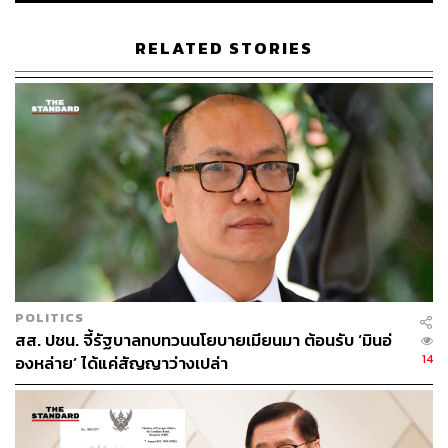
สภาความมั่นคงแห่งชาติ (สมช.)
ฉัตรชัย บางชวด
สีหศักดิ์ พวงเกตุแก้ว
กระทรวงการต่างประเทศ
UNCLOS
RELATED STORIES
130
ABOUT THE AUTHOR
POLITICS
THE STANDARD TEAM
สส. ปชน. จี้รัฐบาลทบทวนนโยบายเมียนมา ต้อนรับ ‘มินอ่
กองบรรณาธิการ THE STANDARD
14
องหล่าย’ ได้แค่สัญญาว่างเปล่า
ABOUT THE PHOTOGRAPHER
ฐานิส สุดโต