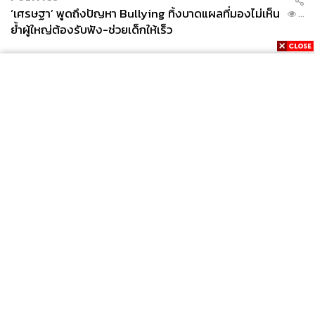
‘เศรษฐา’ พูดถึงปัญหา Bullying ทิ้งบาดแผลที่มองไม่เห็น
...
ย้ำผู้ใหญ่ต้องรับฟัง-ช่วยเด็กให้เร็ว
News
Wealth
Pop
Podcast
Video
Now
Opinion
Careers
Events
Privacy
About
Contact
Policy
FOR
ADVERTISING
MEMBERSHIP