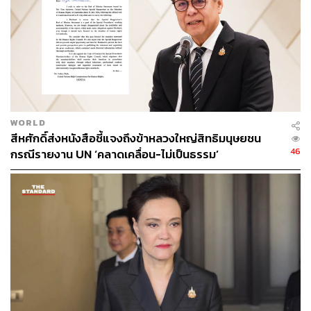
บรรณาธิการภาพ ประจำสำนักข่าว THE
STANDARD
WORLD
สีหศักดิ์ส่งหนังสือชี้แจงถึงข้าหลวงใหญ่สิทธิมนุษยชน
46
กรณีรายงาน UN ‘คลาดเคลื่อน-ไม่เป็นธรรม’