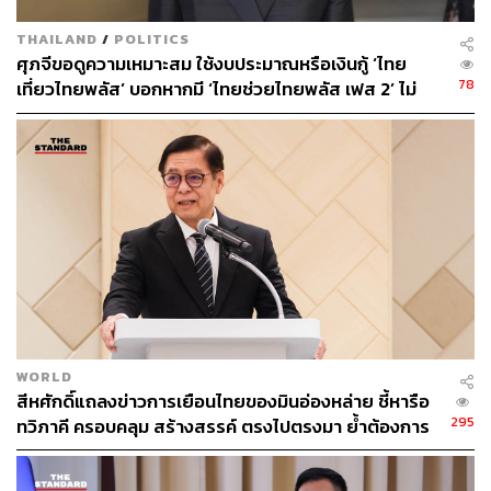
THAILAND
/
POLITICS
ศุภจีขอดูความเหมาะสม ใช้งบประมาณหรือเงินกู้ ‘ไทย
78
เที่ยวไทยพลัส’ บอกหากมี ‘ไทยช่วยไทยพลัส เฟส 2’ ไม่
จำเป็นต้องออกพร้อมกัน
WORLD
สีหศักดิ์แถลงข่าวการเยือนไทยของมินอ่องหล่าย ชี้หารือ
295
ทวิภาคี ครอบคลุม สร้างสรรค์ ตรงไปตรงมา ย้ำต้องการ
ให้เมียนมากลับสู่อาเซียน