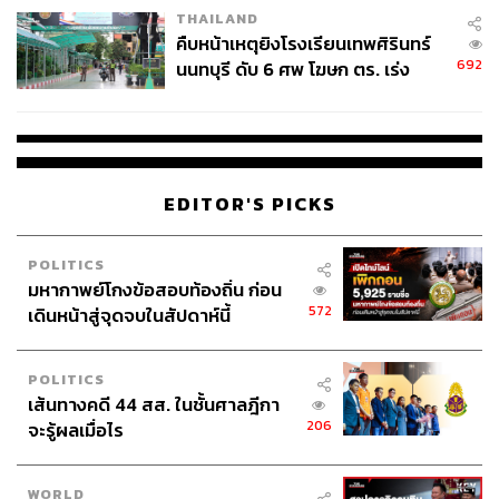
THAILAND
คืบหน้าเหตุยิงโรงเรียนเทพศิรินทร์
692
นนทบุรี ดับ 6 ศพ โฆษก ตร. เร่ง
สอบปมขโมยปืนปู่ก่อเหตุ
EDITOR'S PICKS
POLITICS
มหากาพย์โกงข้อสอบท้องถิ่น ก่อน
572
เดินหน้าสู่จุดจบในสัปดาห์นี้
POLITICS
เส้นทางคดี 44 สส. ในชั้นศาลฎีกา
206
จะรู้ผลเมื่อไร
WORLD