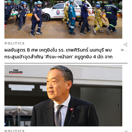
POLITICS
ผลชันสูตร 8 ศพ เหตุยิงใน รร. เทพศิรินทร์ นนทบุรี พบ
...
กระสุนเข้าจุดสำคัญ ‘ศีรษะ-หน้าอก’ ครูถูกยิง 4 นัด จาก
ระยะไกล
POLITICS