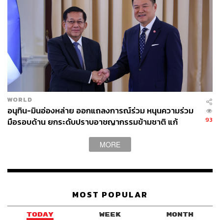
WORLD
อนุทิน-มินอ่องหล่าย ออกแถลงการณ์ร่วม หนุนความร่วม
93
มือรอบด้าน ยกระดับปราบอาชญากรรมข้ามชาติ แก้
ปัญหาหมอกควัน-มลพิษทางน้ำ
MORE
MOST POPULAR
TODAY
WEEK
MONTH