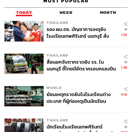
MOST POPULAR
TODAY
WEEK
MONTH
THAILAND
รอง ผบ.ตร. บัญชาการเหตุยิง
1.5K
โรงเรียนเทพศิรินทร์ นนทบุรี สั่ง
ค้นหา 2 รอบยืนยันไร้คนติดค้าง พบ
ศพปู่-ย่าที่บ้านพักผู้ก่อเหตุ
THAILAND
สื่อนอกจับตากราดยิง รร. ใน
1.4K
นนทบุรี ชี้ไทยมีอัตราครอบครองปืน
สูงในระดับต้นของภูมิภาค
WORLD
ย้อนเหตุกราดยิงในโรงเรียนต่าง
1K
ประเทศ ที่ผู้ก่อเหตุเป็นนักเรียน
THAILAND
นักเรียนโรงเรียนเทพศิรินทร์