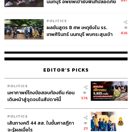
897
นนทบุรี อพยพเข้ายังพื้นที่ปลอดภัย
ชั่วคราว หลังเหตุใช้อาวุธปืนภายใน
โรงเรียนคลี่คลาย
POLITICS
ผลชันสูตร 8 ศพ เหตุยิงใน รร.
826
เทพศิรินทร์ นนทบุรี พบกระสุนเข้า
จุดสำคัญ ‘ศีรษะ-หน้าอก’ ครูถูกยิง
4 นัด จากระยะไกล
EDITOR'S PICKS
POLITICS
มหากาพย์โกงข้อสอบท้องถิ่น ก่อน
576
เดินหน้าสู่จุดจบในสัปดาห์นี้
POLITICS
เส้นทางคดี 44 สส. ในชั้นศาลฎีกา
211
จะรู้ผลเมื่อไร