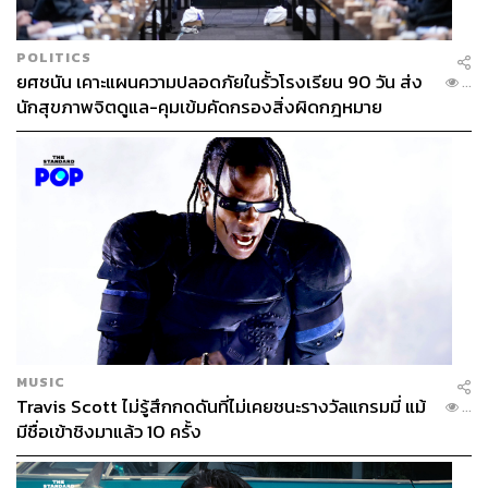
POLITICS
ยศชนัน เคาะแผนความปลอดภัยในรั้วโรงเรียน 90 วัน ส่ง
...
นักสุขภาพจิตดูแล-คุมเข้มคัดกรองสิ่งผิดกฎหมาย
MUSIC
Travis Scott ไม่รู้สึกกดดันที่ไม่เคยชนะรางวัลแกรมมี่ แม้
...
มีชื่อเข้าชิงมาแล้ว 10 ครั้ง