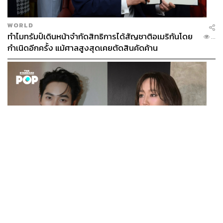
WORLD
ทำไมทรัมป์เดินหน้าจำกัดสิทธิการได้สัญชาติอเมริกันโดย
...
กำเนิดอีกครั้ง แม้ศาลสูงสุดเคยตัดสินคัดค้าน
ENTERTAINMENT
เก้า นพเก้า และ พาย รินรดา เตรียมร่วมงานกันใน ‘รสกาล
...
Enchanted Taste In Time’