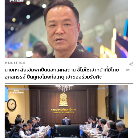
POLITICS
นายกฯ สั่งเข้มพกปืนนอกเคหสถาน ชี้ไม่ใช่เจ้าหน้าที่มีโทษ
...
อุกฉกรรจ์ ปืนถูกขโมยก่อเหตุ เจ้าของร่วมรับผิด