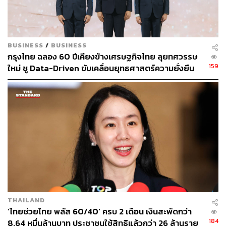
ABOUT THE AUTHOR
THE STANDARD WEALTH
BUSINESS
/
BUSINESS
สำนักข่าวเศรษฐกิจ ธุรกิจ และการลงทุน โดย
กรุงไทย ฉลอง 60 ปีเคียงข้างเศรษฐกิจไทย ลุยทศวรรษ
ทีมข่าว THE STANDARD
159
ใหม่ ชู Data-Driven ขับเคลื่อนยุทธศาสตร์ความยั่งยืน
THAILAND
‘ไทยช่วยไทย พลัส 60/40’ ครบ 2 เดือน เงินสะพัดกว่า
184
8.64 หมื่นล้านบาท ประชาชนใช้สิทธิแล้วกว่า 26 ล้านราย