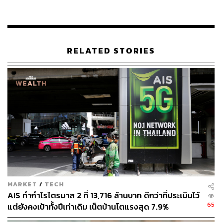
จากช่วงเดียวกันของปีก่อน สะท้อนการบริหารจัดการธุรกิจ
และประสิทธิภาพการดำเนินงานที่ดีขึ้น
ทั้งนี้ หุ้นกู้ สิงห์ เอสเตท คาดว่าจะเสนอขายให้แก่ผู้ลงทุนใน
RELATED STORIES
ระหว่างวันที่ 29 – 30 มิถุนายน และ 1 กรกฎาคม 2569 ผ่าน
5 สถาบันการเงินทั่วประเทศ ได้แก่
ธนาคารกรุงไทย
ธนาคารกสิกรไทย
บริษัทหลักทรัพย์ เอเซีย พลัส
บริษัทหลักทรัพย์ กรุงไทย เอ็กซ์สปริง
บริษัทหลักทรัพย์ เมย์แบงก์ (ประเทศไทย)
ปัจจุบันบริษัทฯ อยู่ระหว่างการยื่นแบบแสดงรายการข้อมูล
และร่างหนังสือชี้ชวนต่อสำนักงาน ก.ล.ต. ซึ่งยังไม่มีผลใช้
MARKET
/
TECH
บังคับ สำหรับผู้ลงทุนทั่วไปที่สนใจจองซื้อหุ้นกู้ สามารถศึกษา
AIS ทำกำไรไตรมาส 2 ที่ 13,716 ล้านบาท ดีกว่าที่ประเมินไว้
รายละเอียดเพิ่มเติมได้จากร่างหนังสือชี้ชวนได้ที่
www.sec.o
65
แต่ยังคงเป้าทั้งปีเท่าเดิม เน็ตบ้านโตแรงสุด 7.9%
r.th