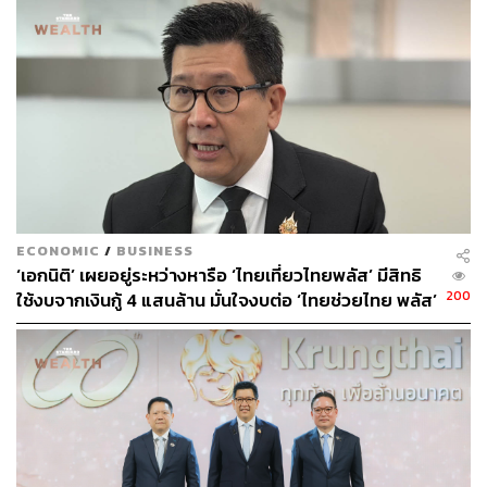
สามารถติดตาม THE STANDARD WEALTH
ผ่านแอปพลิเคชันต่างๆ ที่คุณสะดวกหรือใช้งานอยู่แล้วได้เลย
TAGS:
ชัยรัตน์ ศิวะพรพันธ์
ธนาคารกสิกรไทย
ธนาคารกรุงไทย
บริษัท สิงห์ เอสเตท จำกัด (มหาชน)
ECONOMIC
/
BUSINESS
ทริสเรทติ้ง
‘เอกนิติ’ เผยอยู่ระหว่างหารือ ‘ไทยเที่ยวไทยพลัส’ มีสิทธิ
200
ใช้งบจากเงินกู้ 4 แสนล้าน มั่นใจงบต่อ ‘ไทยช่วยไทย พลัส’
เฟส 2 มีเพียงพอ
142