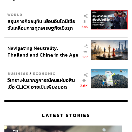
WORLD
สรุปภารกิจอนุทิน เยือนอินโดนีเซีย
545
ขับเคลื่อนการทูตเศรษฐกิจเชิงรุก
ประกาศหุ้นส่วนยุทธศาสตร์ไทย –
อินโดนีเซีย
Navigating Neutrality:
Thailand and China in the Age
177
of a New Global Order
BUSINESS
/
ECONOMIC
วิเคราะห์ปรากฏการณ์คนแห่ขอสิน
2.6K
เชื่อ CLICX อาจเป็นเพียงยอด
ภูเขาน้ำแข็ง ของปัญหาหนี้ครัว
เรือนไทยที่ถูกซุกไว้
LATEST STORIES