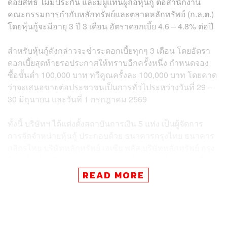
ด้อยสิทธิ ไม่มีประกัน และมีผู้แทนผู้ถือหุ้นกู้ ต่อสำนักงาน
คณะกรรมการกำกับหลักทรัพย์และตลาดหลักทรัพย์ (ก.ล.ต.)
โดยหุ้นกู้จะมีอายุ 3 ปี 3 เดือน อัตราดอกเบี้ย 4.6 – 4.8% ต่อปี
สำหรับหุ้นกู้ดังกล่าวจะชำระดอกเบี้ยทุกๆ 3 เดือน โดยอัตรา
ดอกเบี้ยสุดท้ายรอประกาศให้ทราบอีกครั้งหนึ่ง กำหนดจอง
ซื้อขั้นต่ำ 100,000 บาท ทวีคูณครั้งละ 100,000 บาท โดยคาด
ว่าจะเสนอขายต่อประชาชนเป็นการทั่วไประหว่างวันที่ 29 –
30 มิถุนายน และวันที่ 1 กรกฎาคม 2569
ทั้งนี้ บริษัทฯ ได้แต่งตั้งสถาบันการเงิน 5 แห่ง เป็นผู้จัดการ
การจัดจำหน่ายหุ้นกู้ ประกอบด้วย ธนาคารกรุงไทย ธนาคาร
กสิกรไทย บริษัทหลักทรัพย์ เอเซีย พลัส บริษัทหลักทรัพย์ กรุง
ไทย เอ็กซ์สปริง และบริษัทหลักทรัพย์ เมย์แบงก์ (ประเทศไทย)
READ MORE
สำหรับหุ้นกู้ชุดดังกล่าวได้รับการจัดอันดับความน่าเชื่อถือ
จากบริษัท ทริสเรทติ้ง จำกัด เมื่อวันที่ 26 พฤษภาคม 2569 ที่
ระดับ BBB- แนวโน้มอันดับเครดิต Stable หรือ คงที่ ขณะที่
อันดับความน่าเชื่อถือองค์กรอยู่ที่ระดับ BBB แนวโน้มอันดับ