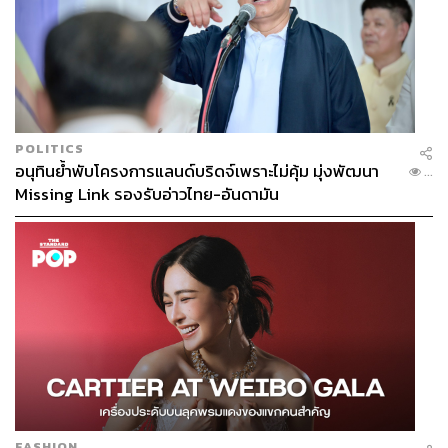
POLITICS
อนุทินย้ำพับโครงการแลนด์บริดจ์เพราะไม่คุ้ม มุ่งพัฒนา
...
Missing Link รองรับอ่าวไทย-อันดามัน
FASHION