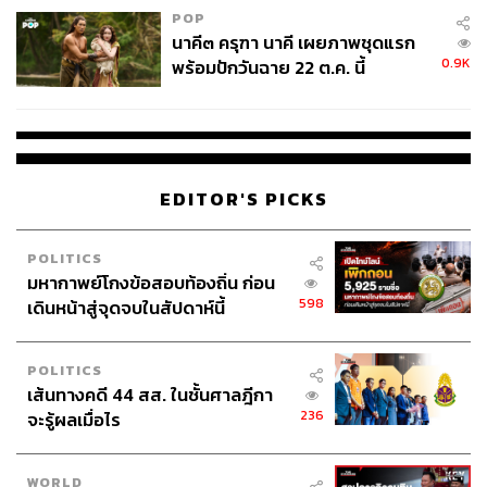
POP
นาคี๓ ครุฑา นาคี เผยภาพชุดแรก
0.9K
พร้อมปักวันฉาย 22 ต.ค. นี้
EDITOR'S PICKS
POLITICS
มหากาพย์โกงข้อสอบท้องถิ่น ก่อน
598
เดินหน้าสู่จุดจบในสัปดาห์นี้
POLITICS
เส้นทางคดี 44 สส. ในชั้นศาลฎีกา
236
จะรู้ผลเมื่อไร
WORLD