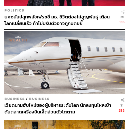
POLITICS
ยศชนันปลุกพลังเฟรชชี่ มธ. ชีวิตต้องไม่สูญพันธุ์ เตือน
135
โลกเปลี่ยนเร็ว ถ้าไม่ปรับตัวอาจถูกบดขยี้
BUSINESS
/
BUSINESS
เวียดนามฮับใหม่ของผู้บริหารระดับโลก นักลงทุนไหลเข้า
258
ดันตลาดเครื่องบินเจ็ตส่วนตัวโตตาม