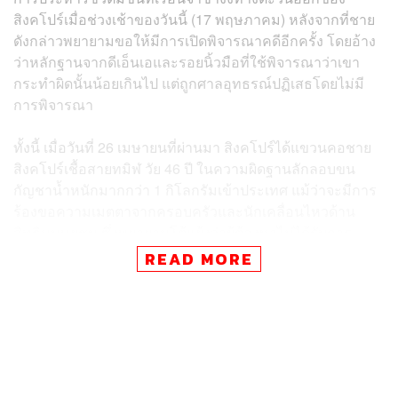
สิงคโปร์เมื่อช่วงเช้าของวันนี้ (17 พฤษภาคม) หลังจากที่ชาย
ดังกล่าวพยายามขอให้มีการเปิดพิจารณาคดีอีกครั้ง โดยอ้าง
ว่าหลักฐานจากดีเอ็นเอและรอยนิ้วมือที่ใช้พิจารณาว่าเขา
กระทำผิดนั้นน้อยเกินไป แต่ถูกศาลอุทธรณ์ปฏิเสธโดยไม่มี
การพิจารณา
ทั้งนี้ เมื่อวันที่ 26 เมษายนที่ผ่านมา สิงคโปร์ได้แขวนคอชาย
สิงคโปร์เชื้อสายทมิฬ วัย 46 ปี ในความผิดฐานลักลอบขน
กัญชาน้ำหนักมากกว่า 1 กิโลกรัมเข้าประเทศ แม้ว่าจะมีการ
ร้องขอความเมตตาจากครอบครัวและนักเคลื่อนไหวด้าน
สิทธิมนุษยชน ซึ่งพยายามโต้แย้งว่าผู้ต้องหาไม่ได้รับการ
ปรึกษาทางกฎหมายอย่างเหมาะสม และยังถูกปฏิเสธไม่ให้ใช้
READ MORE
ล่ามภาษาทมิฬระหว่างที่ตำรวจสอบสวนเขา แต่ก็ไม่เป็นผล
โดยการประหารชีวิตที่เกิดขึ้นส่งผลให้เกิดกระแสวิพากษ์
วิจารณ์จากนานาชาติที่มองว่าเป็นการลงโทษที่ไม่ยุติธรรม
และเป็นการละเมิดกฎหมายสิทธิมนุษยชนสากล