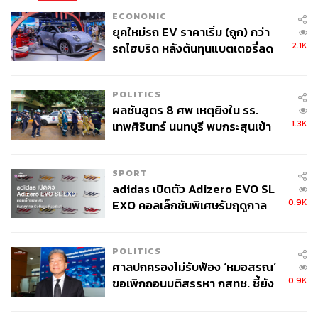
ECONOMIC
ยุคใหม่รถ EV ราคาเริ่ม (ถูก) กว่า
2.1K
รถไฮบริด หลังต้นทุนแบตเตอรี่ลด
ลง - จีนแห่บุกตลาดเกิดใหม่
POLITICS
ผลชันสูตร 8 ศพ เหตุยิงใน รร.
1.3K
เทพศิรินทร์ นนทบุรี พบกระสุนเข้า
จุดสำคัญ ‘ศีรษะ-หน้าอก’ ครูถูกยิง
4 นัด จากระยะไกล
SPORT
adidas เปิดตัว Adizero EVO SL
0.9K
EXO คอลเล็กชันพิเศษรับฤดูกาล
College Football
POLITICS
ศาลปกครองไม่รับฟ้อง ‘หมอสรณ’
0.9K
ขอเพิกถอนมติสรรหา กสทช. ชี้ยัง
ไม่ใช่ผู้เดือดร้อนเสียหาย