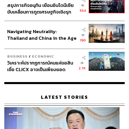
สรุปภารกิจอนุทิน เยือนอินโดนีเซีย
554
ขับเคลื่อนการทูตเศรษฐกิจเชิงรุก
ประกาศหุ้นส่วนยุทธศาสตร์ไทย –
อินโดนีเซีย
Navigating Neutrality:
Thailand and China in the Age
190
of a New Global Order
BUSINESS
/
ECONOMIC
วิเคราะห์ปรากฏการณ์คนแห่ขอสิน
2.7K
เชื่อ CLICX อาจเป็นเพียงยอด
ภูเขาน้ำแข็ง ของปัญหาหนี้ครัว
เรือนไทยที่ถูกซุกไว้
LATEST STORIES