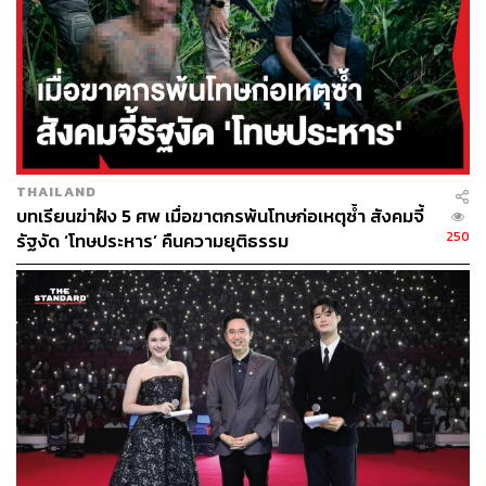
THAILAND
บทเรียนฆ่าฝัง 5 ศพ เมื่อฆาตกรพ้นโทษก่อเหตุซ้ำ สังคมจี้
250
รัฐงัด ‘โทษประหาร’ คืนความยุติธรรม