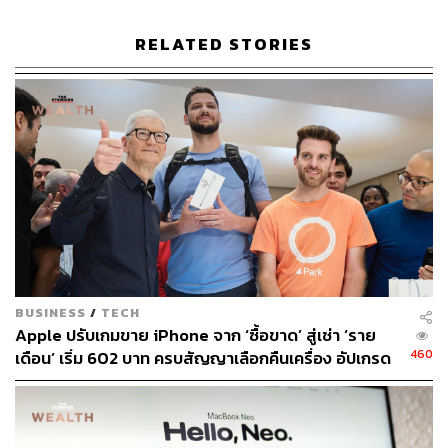
จุดบกพร่องบนใบหน้า ใช้แล้วผิวดูใสและดูชุ่มชื่นขึ้น มี
คุณสมบัติเด็ด ทำให้รองพื้นติดทนยาวนานด้วยนวัตกรรมจาก
RELATED STORIES
Lightful C + Coral Grass ให้ผิวดูเรียบเนียนสม่ำเสมอ ดูโกลว
สวยเหมาะสำหรับการเตรียมผิวให้เมกอัพสวยยาวนานตลอด
ทั้งวัน (1,900 บาท)
แต่งผิวให้บางที่สุด ช่วยลดความเสี่ยงเมกอัพไหลเยิ้มได้ดีที่สุด
อีกหนึ่งความเข้าใจผิดๆ เวลาอยากแต่งหน้าให้สวยนานและ
ติดทนคือ การเลือกผลิตภัณฑ์แต่งหน้าที่มอบการปกปิดระดับ
สูงสุด ซึ่งส่วนใหญ่มักจะระบุบนฉลากผลิตภัณฑ์ ว่าสามารถ
ติดทนนานกี่ชั่วโมงก็ว่าไป แต่รู้หรือไม่ว่า ยิ่งเป็นผลิตภัณฑ์ที่
ให้การปกปิดสูง เนื้อผลิตภัณฑ์ยิ่งมีเทกซ์เจอร์ที่เข้มข้นและ
BUSINESS
/
TECH
หนากว่าปกติ ซึ่งแม้จะปกปิดริ้วรอยได้ดีเยี่ยม แต่เมื่อเจอกับ
Apple ปรับเกมขาย iPhone จาก ‘ซื้อขาด’ สู่เช่า ‘ราย
สภาพอากาศร้อน บวกกับมลภาวะฝุ่นละออง ก็ยิ่งมีความเสี่ยง
460
เดือน’ เริ่ม 602 บาท ครบสัญญาเลือกคืนเครื่อง อัปเกรด
ที่เมกอัพจะไหลเยิ้มระหว่างวันได้ ทางแก้ที่ง่ายที่สุดคือ ใช้
หรือจ่ายเพิ่มเพื่อเก็บไว้
รองพื้นเนื้อเบาบางยิ่งเบาบางเท่าไร ยิ่งลดปัญหาเมกอัพไหล
เยิ้มได้มากเท่านั้น ที่สำคัญการแต่งหน้าแบบไม่ลงชั้นมาก
เหมาะกับบ้านเราที่สุดแล้ว