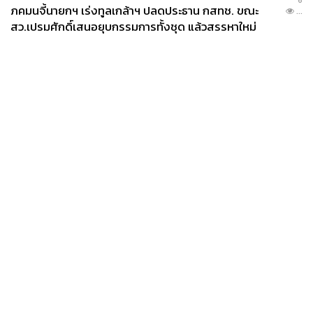
ภคมนจี้นายกฯ เร่งทูลเกล้าฯ ปลดประธาน กสทช. ขณะ
...
สว.เปรมศักดิ์เสนอยุบกรรมการทั้งชุด แล้วสรรหาใหม่
News
Wealth
Pop
Podcast
Video
Now
Opinion
Careers
Events
Privacy
About
Contact
Policy
FOR
ADVERTISING
MEMBERSHIP