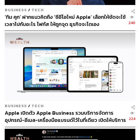
ไปในตัว (1,750 บาท)
BUSINESS
/
TECH
‘ทิม คุก’ ฝากแนวคิดถึง ‘ซีอีโอใหม่ Apple’ เลือกให้ชัดจะใช้
240
เวลาไปกับอะไร โฟกัส ให้ถูกจุด ธุรกิจจะโตเอง
เซตผิวด้วยแป้ง Translucent ดีที่สุด
แป้งแต่งหน้าที่เหมาะกับอากาศเมืองไทย แนะนำแป้งฝุ่นแบบ
Translucent ซึ่งบ้านเรามีแป้งประเภทนี้หลากหลายแบรนด์ให้
เลือกตามความชอบและตามกำลังเงิน แต่ไม่ว่าจะถูกจะแพง
เราขอแนะเน้นสูตร Translucent เพราะเมื่อนำมาใช้เซตผิวที่
แต่งหน้าเสร็จแล้ว จะช่วยดูดความชื้นและซับความมันได้เป็น
อย่างดี โดยเฉพาะบริเวณทีโซน เทคนิคคือ ให้ใช้คู่กับแปรง
ทาแป้งฝุ่น แตะเนื้อแป้งเบาๆ เคาะให้แป้งกระจายตัวแล้วค่อย
ปัดลงบนผิวเบาๆ
BUSINESS
/
TECH
Apple เปิดตัว Apple Business รวมบริการจัดการ
224
อุปกรณ์-อีเมล-เครื่องมือแบรนด์ไว้ในที่เดียว เปิดให้บริการ
ฟรีในกว่า 200 ประเทศและดินแดน 14 เม.ย. นี้