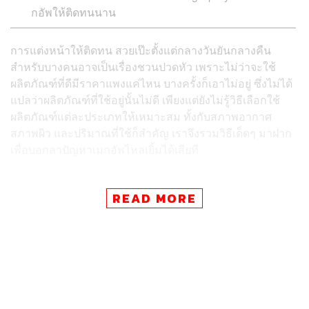
กอัพให้ติดทนนาน
การแต่งหน้าให้ติดทน สวยเป๊ะตั้งแต่กลางวันยันกลางคืน
สำหรับบางคนอาจเป็นเรื่องชวนปวดหัว เพราะไม่ว่าจะใช้
ผลิตภัณฑ์ที่ดีมีราคาแพงแค่ไหน บางครั้งก็เอาไม่อยู่ ซึ่งไม่ได้
แปลว่าผลิตภัณฑ์ที่ใช้อยู่นั้นไม่ดี เพียงแต่ยังไม่รู้วิธีเลือกใช้
ผลิตภัณฑ์แต่ละประเภทให้เหมาะสม ทั้งกับสภาพอากาศ
สภาพผิว และปริมาณที่ใช้ก็สำคัญ เราจึงรวมวิธีเด็ดๆ มาฝาก
เพื่อบอกลาปัญหาเมกอัพไหลเยิ้มได้เสียที
ไพรเมอร์ใช้ปริมาณน้อยๆ ก็พอ
READ MORE
หลายคนรู้จักประโยชน์ของไพรเมอร์เป็นอย่างดี การเลือก
ไพรเมอร์ให้เหมาะกับสภาพผิว นอกจากจะช่วยให้เมกอัพติด
ทนแล้ว ยังช่วยให้การแต่งหน้าดูเนียนสวยเป็นธรรมชาติ แต่มี
ข้อควรระวังเวลาใช้ไพรเมอร์ที่หลายคนอาจไม่รู้คือ ควรเริ่ม
จากปริมาณน้อยก่อน กะขนาดให้เท่ากับหัวไม้ขีดไฟ แล้วใช้
เกลี่ยบริเวณผิวหน้าให้บางที่สุด ถ้ากังวลเรื่องเมกอัพไหล
ระหว่างวัน แนะว่าหากใช้ไพรเมอร์ที่มีส่วนผสมของซิลิโคน