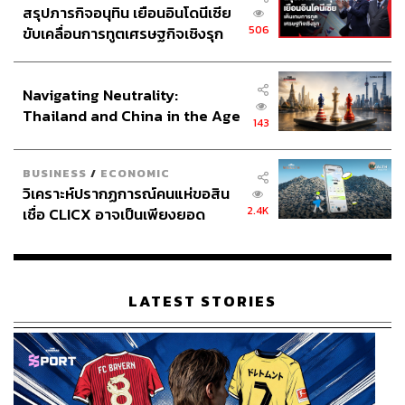
ABOUT THE AUTHOR
สรุปภารกิจอนุทิน เยือนอินโดนีเซีย
506
ขับเคลื่อนการทูตเศรษฐกิจเชิงรุก
ภูริตา บุญล้อม
ประกาศหุ้นส่วนยุทธศาสตร์ไทย –
Beauty Editor | THE STANDARD LIFE
อินโดนีเซีย
Navigating Neutrality:
Thailand and China in the Age
143
of a New Global Order
BUSINESS
/
ECONOMIC
วิเคราะห์ปรากฏการณ์คนแห่ขอสิน
2.4K
เชื่อ CLICX อาจเป็นเพียงยอด
ภูเขาน้ำแข็ง ของปัญหาหนี้ครัว
เรือนไทยที่ถูกซุกไว้
LATEST STORIES