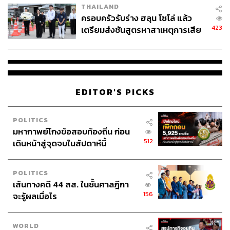
การละลายหรือซีดจางลงของเมกอัพ จุดเด่นที่เราปลื้มเป็น
THAILAND
ครอบครัวรับร่าง ฮลุน โซโล่ แล้ว
พิเศษคือ เป็น Setting Spray หนึ่งเดียวในท้องตลาดที่มี
423
เตรียมส่งชันสูตรหาสาเหตุการเสีย
เทคโนโลยี Temperature Control เหมาะกับทุกสภาพผิว ช่วย
ชีวิต
ให้เมกอัพติดทนนานยิ่งขึ้น (1,400 บาท)
ภาพ:
Courtesy of Brands
พิสูจน์อักษร:
ภาวิกา ขันติศรีสกุล
EDITOR'S PICKS
TAGS:
Laura Mercier
Mac
Urban Decay
NARS
POLITICS
มหากาพย์โกงข้อสอบท้องถิ่น ก่อน
512
เดินหน้าสู่จุดจบในสัปดาห์นี้
POLITICS
เส้นทางคดี 44 สส. ในชั้นศาลฎีกา
156
จะรู้ผลเมื่อไร
66
WORLD