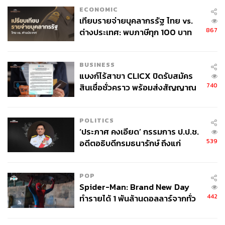
จากนั้น Setting Spray ที่ดียังช่วยคงความสดชัดของสีเมกอัพ
ECONOMIC
ไม่ให้ซีดจาง และป้องกันการละลายของเมกอัพระหว่างวัน
เทียบรายจ่ายบุคลากรรัฐ ไทย vs.
867
ด้วย
ต่างประเทศ: พบภาษีทุก 100 บาท
ของคนไทยใช้ไปกับข้าราชการเฉียด
40 บาท
BUSINESS
แบงก์ไร้สาขา CLICX ปิดรับสมัคร
740
สินเชื่อชั่วคราว พร้อมส่งสัญญาณ
เตือนกลุ่มกู้เงินผิดวัตถุประสงค์-ให้
ข้อมูลเท็จ เตรียมดำเนินคดีเด็ดขาด
POLITICS
‘ประภาศ คงเอียด’ กรรมการ ป.ป.ช.
539
อดีตอธิบดีกรมธนารักษ์ ถึงแก่
อนิจกรรม
POP
Spider-Man: Brand New Day
Editor’s Pick:
Urban Decay All Nighter Setting Spray ช่วย
442
ทำรายได้ 1 พันล้านดอลลาร์จากทั่ว
ให้เมกอัพดูดีเหมือนเพิ่งแต่งเสร็จใหม่ๆ พร้อมให้ความรู้สึก
โลกภายใน 6 วัน
นวลตาเหมือนซอฟต์โฟกัส ทนนานถึง 16 ชั่วโมง ช่วยป้องกัน