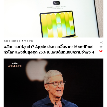
BUSINESS
/
TECH
ผลักภาระให้ลูกค้า? Apple ประกาศขึ้นราคา Mac-iPad
745
ทั่วโลก แพงขึ้นสูงสุด 25% เซ่นพิษต้นทุนชิปความจำพุ่ง 4
เท่า
Editor’s Pick:
เราชอบความเบาสบายผิวหลังการใช้ NARS
Velvet Matte Skin Tint Broad Spectrum SPF 30 ด้วยสัมผัส
แบบเนื้อกำมะหยี่บางเบา ทำให้เหมาะกับอากาศเมืองไทย
ช่วยควบคุมความมันบนผิวระหว่างวันได้ดี ที่สำคัญมีวิตามิน
C และ E เป็นส่วนผสม รวมถึงสามารถปกป้องผิวจากแสงแดด