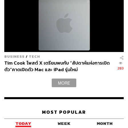
Editor’s Pick:
ถ้าเป็นแป้งฝุ่น เรามักจะแนะนำ
Laura
Mercier Translucent Loose Setting Powder เสมอ เพราะ
BUSINESS
/
TECH
Tim Cook โพสต์ X เตรียมพบกับ “สัปดาห์แห่งการเปิด
เป็นแบรนด์แรกๆ ที่ผลิตแป้งฝุ่นเนื้อโปร่งแสงเนื้อเนียนละเอียด
283
ตัว”คาดเปิดตัว Mac และ iPad รุ่นใหม่
และเป็นที่นิยมจนถึงทุกวันนี้ เราชอบคุณสมบัติการกระจาย
แสงของแป้งที่ทำให้ผิวจะดูเนียนสวย โดยที่ไม่หนักผิวหน้าเลย
MORE
(1,690 บาท)
ปิดท้ายด้วย Setting Spray เสมอ
ทุกครั้งที่แต่งหน้าเสร็จ ไม่ควรลืมขั้นตอนการเซตผิวด้วยส
MOST POPULAR
เปรย์ที่จะช่วยล็อกเมกอัพที่เราแต่งไว้อย่างสวยงาม ให้ติดทน
TODAY
WEEK
MONTH
และป้องกันการไหลเยิ้มระหว่างวันได้เป็นอย่างดี นอกเหนือ