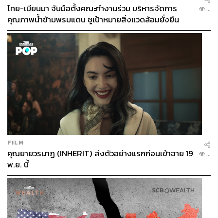
ไทย-เมียนมา จับมือตั้งคณะทำงานร่วม บริหารจัดการ
...
คุณภาพน้ำข้ามพรมแดน ชูเป้าหมายสิ่งแวดล้อมยั่งยืน
FILM
คุณยายวรนาฏ (INHERIT) ส่งตัวอย่างแรกก่อนเข้าฉาย 19
...
พ.ย. นี้