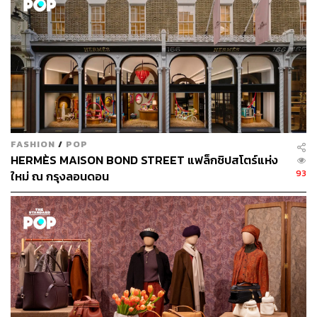
ภาพ:
GUERLAIN
FASHION
/
POP
HERMÈS MAISON BOND STREET แฟล็กชิปสโตร์แห่ง
TAGS:
ศิลปินป๊อปอาร์ต
Fashion
Guerlain
Shourouk
93
ใหม่ ณ กรุงลอนดอน
117