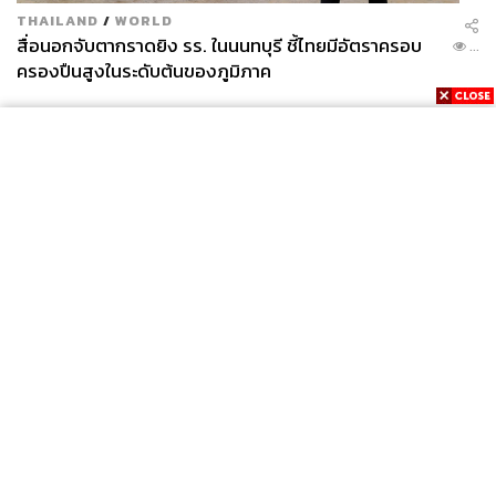
THAILAND
/
WORLD
สื่อนอกจับตากราดยิง รร. ในนนทบุรี ชี้ไทยมีอัตราครอบ
...
ครองปืนสูงในระดับต้นของภูมิภาค
News
Wealth
Pop
Podcast
Video
Now
Opinion
Careers
Events
Privacy
About
Contact
Policy
FOR
ADVERTISING
MEMBERSHIP