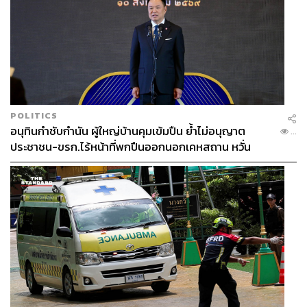
POLITICS
อนุทินกำชับกำนัน ผู้ใหญ่บ้านคุมเข้มปืน ย้ำไม่อนุญาต
...
ประชาชน-ขรก.ไร้หน้าที่พกปืนออกนอกเคหสถาน หวั่น
พฤติกรรมลอกเลียนแบบ จ่อลงพื้นที่เกิดเหตุ