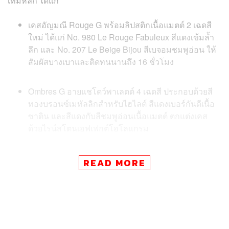
เท็มหลัก ได้แก่
เคสอัญมณี Rouge G พร้อมลิปสติกเนื้อแมตต์ 2 เฉดสี
ใหม่ ได้แก่ No. 980 Le Rouge Fabuleux สีแดงเข้มล้ำ
ลึก และ No. 207 Le Beige Bijou สีเบจอมชมพูอ่อน ให้
สัมผัสบางเบาและติดทนนานถึง 16 ชั่วโมง
Ombres G อายแชโดว์พาเลตต์ 4 เฉดสี ประกอบด้วยสี
ทองบรอนซ์เมทัลลิกสำหรับไฮไลต์ สีแดงเบอร์กันดีเนื้อ
ซาติน และสีแดงกับสีชมพูอ่อนเนื้อแมตต์ ตกแต่งเคส
ด้วยไรน์สโตนเอฟเฟกต์โฮโลแกรม
Météorites Sous Les Étoiles แป้งไฮไลต์เนื้อมุกเฉดสี
READ MORE
02 ในเคสสุดหรูประดับเพชรและไรน์สโตน ที่ได้แรง
บันดาลใจจากท้องฟ้ายามค่ำคืน ผลิตจากส่วนผสม
ธรรมชาติ 95% พร้อมมาเธอร์ออฟเพิร์ลที่ช่วยให้ผิวดู
กระจ่างใสอย่างเป็นธรรมชาติ