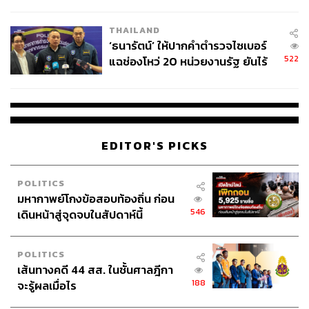
ชั่วคราว หลังเหตุใช้อาวุธปืนภายใน
โรงเรียนคลี่คลาย
THAILAND
‘ธนารัตน์’ ให้ปากคำตำรวจไซเบอร์
522
แฉช่องโหว่ 20 หน่วยงานรัฐ ยันไร้
นัยทางการเมือง
EDITOR'S PICKS
POLITICS
มหากาพย์โกงข้อสอบท้องถิ่น ก่อน
546
เดินหน้าสู่จุดจบในสัปดาห์นี้
POLITICS
เส้นทางคดี 44 สส. ในชั้นศาลฎีกา
188
จะรู้ผลเมื่อไร