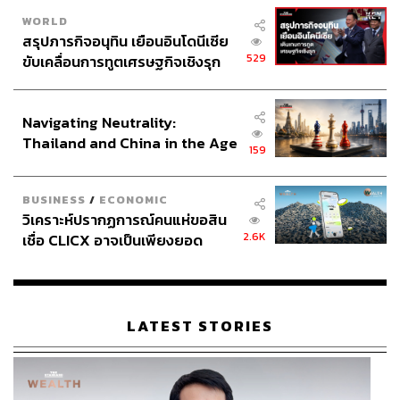
WORLD
สรุปภารกิจอนุทิน เยือนอินโดนีเซีย
529
ขับเคลื่อนการทูตเศรษฐกิจเชิงรุก
ประกาศหุ้นส่วนยุทธศาสตร์ไทย –
อินโดนีเซีย
Navigating Neutrality:
Thailand and China in the Age
159
of a New Global Order
BUSINESS
/
ECONOMIC
วิเคราะห์ปรากฏการณ์คนแห่ขอสิน
2.6K
เชื่อ CLICX อาจเป็นเพียงยอด
ภูเขาน้ำแข็ง ของปัญหาหนี้ครัว
เรือนไทยที่ถูกซุกไว้
LATEST STORIES