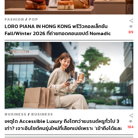
ABOUT THE AUTHOR
FASHION
/
POP
ภูริตา บุญล้อม
LORO PIANA IN HONG KONG พรีวิวคอลเล็กชัน
Beauty Editor | THE STANDARD LIFE
89
Fall/Winter 2026 ที่ถ่ายทอดคอนเซปต์ Nomadic
Reverie
BUSINESS
/
BUSINESS
เหตุใด Accessible Luxury ถึงโตกว่าแบรนด์หรูทั่วไป 3
184
เท่า? เจาะอินไซต์คนรุ่นใหม่ที่เลือกเปย์เพราะ ‘เข้าถึงได้และ
คุ้มค่า