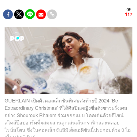
117
GUERLAIN เปิดตัวคอลเล็กชันพิเศษส่งท้ายปี 2024 ‘Be
Extraordinary Christmas’ ที่ได้ศิลปินหญิงชื่อดังชาวฝรั่งเศส
อย่าง Shourouk Rhaiem ร่วมออกแบบ โดดเด่นด้วยดีไซน์
สไตล์ป๊อปอาร์ตที่ผสมผสานลูกเล่นเส้นกราฟิกและพลอย
ไรน์สโตน ซึ่งในคอลเล็กชันลิมิเต็ดเอดิชันนี้ประกอบด้วย 3 ไอ