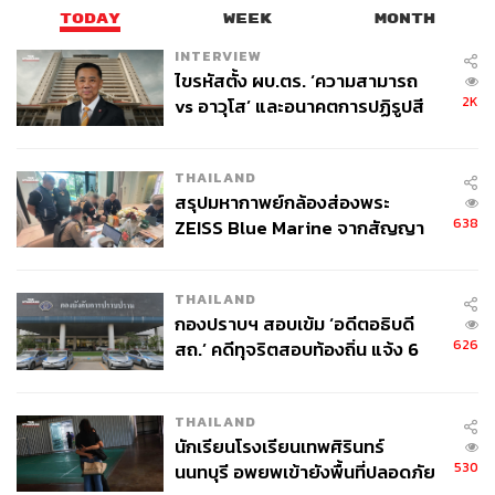
TODAY
WEEK
MONTH
INTERVIEW
ไขรหัสตั้ง ผบ.ตร. ‘ความสามารถ
2K
vs อาวุโส’ และอนาคตการปฏิรูปสี
กากี กับ พล.ต.อ. เอก อังสนานนท์
THAILAND
สรุปมหากาพย์กล้องส่องพระ
638
ZEISS Blue Marine จากสัญญา
ผลิต 8.3 ล้าน สู่ข้อพิพาท ‘มา
เวลล์ฯ’ ฟ้อง ‘โทน บางแค’ ผิดนัด
THAILAND
จ่ายหนี้-แอบระบุแบรนด์
กองปราบฯ สอบเข้ม ‘อดีตอธิบดี
626
สถ.’ คดีทุจริตสอบท้องถิ่น แจ้ง 6
ข้อหาหนัก จ่อชง ป.ป.ช. 12 ส.ค. นี้
THAILAND
นักเรียนโรงเรียนเทพศิรินทร์
530
นนทบุรี อพยพเข้ายังพื้นที่ปลอดภัย