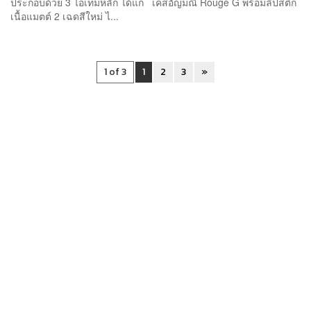
ประกอบด้วย 3 ไอเท็มหลัก ได้แก่ เคสอัญมณี Rouge G พร้อมลิปสติก
เนื้อแมตต์ 2 เฉดสีใหม่ ไ...
1 of 3
1
2
3
»