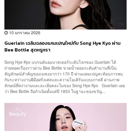
10 มกราคม 2026
Guerlain เฉลิมฉลองแคมเปญใหม่กับ Song Hye Kyo ผ่าน
Bee Bottle สุดหรูหรา
Song Hye Kyo แบรนด์แอมบาสเดอร์ระดับโลกของ Guerlain ได้
ถ่ายทอดเรื่องราวผ่าน Bee Bottle ขวดน้ำหอมระดับตำนานที่เป็น
สัญลักษณ์สำคัญของเมซงมากว่า 170 ปี ผ่านแคมเปญสะท้อนการพบ
กันระหว่างงานฝีมือฝรั่งเศสและความโมเดิร์นแบบเกาหลี ผ่านภาพ
ลักษณ์ที่สง่างามและละเมียดละไมของ Song Hye Kyo Guerlain เผย
ว่า Bee Bottle ถือกำเนิดตั้งแต่ปี 1853 ในฐานะของขวัญ...