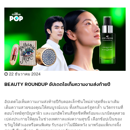
22 ธันวาคม 2024
BEAUTY ROUNDUP อัปเดตไอเท็มความงามส่งท้ายปี
อัปเดตไอเท็มความงามส่งท้ายปีกับคอลเล็กชันใหม่ล่าสุดที่จะมาเติม
เต็มความสวยของคุณให้สมบูรณ์แบบ ทั้งสกินแคร์สูตรล้ำ นวัตกรรมที่
ตอบโจทย์ทุกปัญหาผิว และเมกอัพโทนสีสุดชิคที่พร้อมจะเนรมิตลุคสวย
เปล่งประกายให้คุณในช่วงเทศกาลแห่งความสุขนี้ เลือกช้อปเป็นของ
ขวัญให้ตัวเองหรือคนพิเศษ รับรองว่าไม่มีผิดหวัง มาพร้อมแพ็กเกจจิ้ง