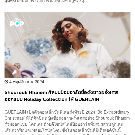
สุดพรีเมียมที่ยกระดับการมอบของขวัญของคุ...
4 พฤศจิกายน 2024
Shourouk Rhaiem ศิลปินป๊อปอาร์ตชื่อดังชาวฝรั่งเศส
ออกแบบ Holiday Collection ให้ GUERLAIN
GUERLAIN เปิดตัวคอลเล็กชันพิเศษส่งท้ายปี 2024 ‘Be Extraordinary
Christmas’ ที่ได้ศิลปินหญิงชื่อดังชาวฝรั่งเศสอย่าง Shourouk Rhaiem
ร่วมออกแบบ โดดเด่นด้วยดีไซน์สไตล์ป๊อปอาร์ตที่ผสมผสานลูกเล่น
เส้นกราฟิกและพลอยไรน์สโตน ซึ่งในคอลเล็กชันลิมิเต็ดเอดิชันนี้