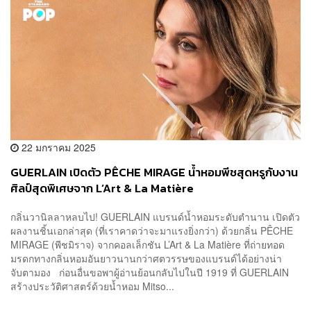
22 มกราคม 2025
GUERLAIN เปิดตัว PÊCHE MIRAGE น้ำหอมพีชสุดหรูกับงาน
ศิลป์สุดพิเศษจาก L’Art & La Matière
กลิ่นวานิลลาหลบไป! GUERLAIN แบรนด์น้ำหอมระดับตำนาน เปิดตัว
ผลงานชิ้นเอกล่าสุด (ที่เราคาดว่าจะมาแรงยิ่งกว่า) ด้วยกลิ่น PÊCHE
MIRAGE (พีชมิราจ) จากคอลเล็กชัน L’Art & La Matière ที่ถ่ายทอด
มรดกทางกลิ่นหอมอันยาวนานกว่าศตวรรษของแบรนด์ได้อย่างน่า
จับตามอง ก่อนอื่นขอพาผู้อ่านย้อนกลับไปในปี 1919 ที่ GUERLAIN
สร้างประวัติศาสตร์ด้วยน้ำหอม Mitso...