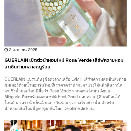
2 เมษายน 2025
GUERLAIN เปิดตัวน้ำหอมใหม่ Rosa Verde เสิร์ฟความหอม
สดชื่นท่ามกลางฤดูร้อน
GUERLAIN แบรนด์หรูชื่อดังจากเครือ LVMH เสิร์ฟความสดชื่นส่งท้าย
ซัมเมอร์ด้วยน้ำหอมรุ่นใหม่ที่เราคาดว่าน่าจะมาแรงไม่แพ้กลิ่นวานิล
ลา ซึ่งน้ำหอมใหม่มีชื่อว่า Rosa Verde จากคอลเล็กชัน Aqua
Allegoria ที่มาพร้อมคอนเซปต์ Feel-Good มอบความรู้สึกเหมือนได้
โจนตัวลงสระน้ำเย็นฉ่ำกลางวันร้อนๆ อย่างไรอย่างนั้น สำหรับ
น้ำหอมกลิ่นใหม่นี้ถูกปรุงกลิ่นโดย Delphine Jelk ผ...