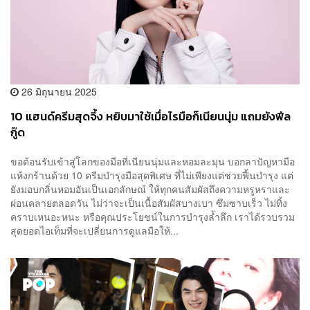
26 มิถุนายน 2025
10 แฮนด์ครีมสุดจึ้ง หยิบมาใช้เมื่อไรมือก็เนียนนุ่ม แถมยังฟีล
กู๊ด
ขอต้อนรับเข้าสู่โลกของมือที่เนียนนุ่มและหอมละมุน บอกลาปัญหามือ
แห้งกร้านด้วย 10 ครีมบำรุงมือสุดพิเศษ ที่ไม่เพียงแต่ช่วยฟื้นบำรุง แต่
ยังมอบกลิ่นหอมอันเป็นเอกลักษณ์ ให้ทุกคนสัมผัสถึงความหรูหราและ
ผ่อนคลายตลอดวัน ไม่ว่าจะเป็นเนื้อสัมผัสบางเบา ซึมซาบเร็ว ไม่ทิ้ง
คราบเหนอะหนะ หรือคุณประโยชน์ในการบำรุงล้ำลึก เราได้รวบรวม
สุดยอดไอเท็มที่จะเปลี่ยนการดูแลมือให้...