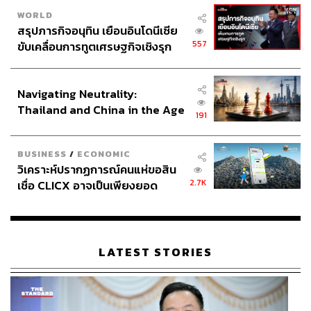
WORLD
สรุปภารกิจอนุทิน เยือนอินโดนีเซีย
557
ขับเคลื่อนการทูตเศรษฐกิจเชิงรุก
ประกาศหุ้นส่วนยุทธศาสตร์ไทย –
อินโดนีเซีย
Navigating Neutrality:
Thailand and China in the Age
191
of a New Global Order
BUSINESS
/
ECONOMIC
วิเคราะห์ปรากฏการณ์คนแห่ขอสิน
2.7K
เชื่อ CLICX อาจเป็นเพียงยอด
ภูเขาน้ำแข็ง ของปัญหาหนี้ครัว
เรือนไทยที่ถูกซุกไว้
LATEST STORIES