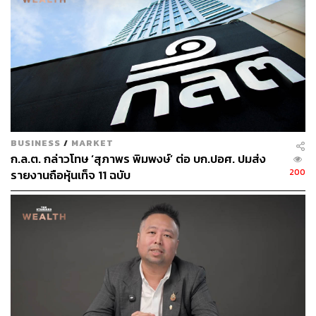
61
ABOUT THE AUTHOR
THE STANDARD WEALTH
BUSINESS
/
MARKET
สำนักข่าวเศรษฐกิจ ธุรกิจ และการลงทุน โดย
ก.ล.ต. กล่าวโทษ ‘สุภาพร พิมพงษ์’ ต่อ บก.ปอศ. ปมส่ง
ทีมข่าว THE STANDARD
200
รายงานถือหุ้นเท็จ 11 ฉบับ