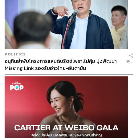
POLITICS
อนุทินย้ำพับโครงการแลนด์บริดจ์เพราะไม่คุ้ม มุ่งพัฒนา
...
Missing Link รองรับอ่าวไทย-อันดามัน