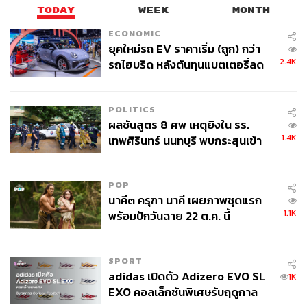
TODAY
WEEK
MONTH
ECONOMIC
ยุคใหม่รถ EV ราคาเริ่ม (ถูก) กว่า
2.4K
รถไฮบริด หลังต้นทุนแบตเตอรี่ลด
ลง - จีนแห่บุกตลาดเกิดใหม่
POLITICS
ผลชันสูตร 8 ศพ เหตุยิงใน รร.
1.4K
เทพศิรินทร์ นนทบุรี พบกระสุนเข้า
จุดสำคัญ ‘ศีรษะ-หน้าอก’ ครูถูกยิง
4 นัด จากระยะไกล
POP
นาคี๓ ครุฑา นาคี เผยภาพชุดแรก
1.1K
พร้อมปักวันฉาย 22 ต.ค. นี้
SPORT
adidas เปิดตัว Adizero EVO SL
1K
EXO คอลเล็กชันพิเศษรับฤดูกาล