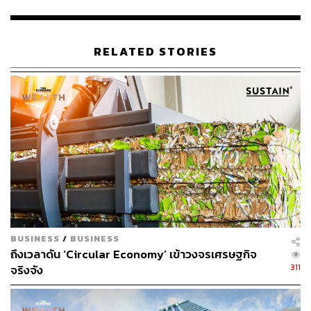
สามารถติดตาม THE STANDARD WEALTH
ผ่านแอปพลิเคชันต่างๆ ที่คุณสะดวกหรือใช้งานอยู่แล้วได้เลย
RELATED STORIES
TAGS:
Sustain Update
สำนักงานคณะกรรมการกำกับหลักทรัพย์และ
ตลาดหลักทรัพย์ (ก.ล.ต.)
BUSINESS
/
BUSINESS
ก๊าซเรือนกระจก
Sustain
ถึงเวลาดัน ‘Circular Economy’ เข้าวงจรเศรษฐกิจ
311
จริงจัง