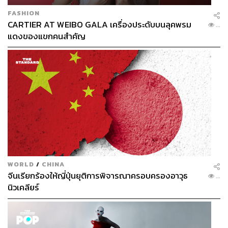
FASHION
CARTIER AT WEIBO GALA เครื่องประดับบนลุคพรม
...
แดงของแขกคนสำคัญ
WORLD
/
CHINA
จีนเรียกร้องให้ญี่ปุ่นยุติการพิจารณาครอบครองอาวุธ
...
นิวเคลียร์