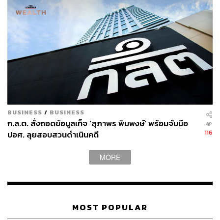
BUSINESS
/
BUSINESS
ก.ล.ต. สั่งถอดข้อมูลเท็จ ‘สุภาพร พิมพงษ์’ พร้อมจับมือ
116
ปอศ. ลุยสอบสวนดำเนินคดี
MORE
MOST POPULAR