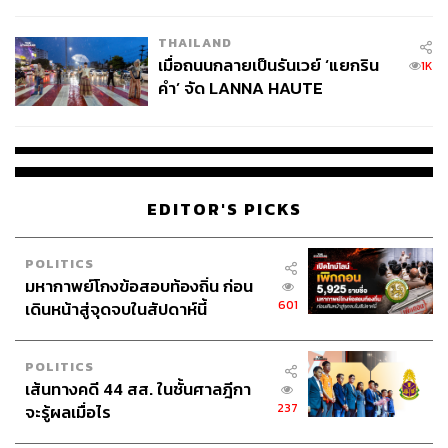
College Football
THAILAND
เมื่อถนนกลายเป็นรันเวย์ ‘แยกริน
1K
คำ’ จัด LANNA HAUTE
COUTURE กลางสายฝน
EDITOR'S PICKS
POLITICS
มหากาพย์โกงข้อสอบท้องถิ่น ก่อน
601
เดินหน้าสู่จุดจบในสัปดาห์นี้
POLITICS
เส้นทางคดี 44 สส. ในชั้นศาลฎีกา
237
จะรู้ผลเมื่อไร