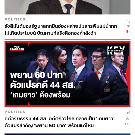
ผ่านเฟซบุ๊กส่วนตัวว่า ตามประมวลวิธีพิจารณาความแพ่ง
มาตรา 32 (2) ระบุว่า การกล่าวหรือแสดงข้อความที่เข้า
ลักษณะเป็นความผิดฐานละเมิดอำนาจศาลตามกฎหมาย
POLITICS
มาตรานี้ จะต้องเป็นการกระทำในระหว่างการพิจารณาคดี
รังสิมันต์มองรัฐบาลถกมินอ่องหล่ายปมสารพิษแม่น้ำกก
ไปจนมีคำพิพากษาเป็นที่สุด เรื่องนี้ สฤณีเขียนบทความ
54
ไม่เกิดประโยชน์ ปัญหาแท้จริงคือกองกำลังว้า
วิจารณ์คำพิพากษาของศาลฎีกา ภายหลังที่ศาลได้มีคำ
พิพากษาเป็นที่สุดแล้ว จึงไม่เป็นความผิดฐานละเมิดอำนาจ
ศาลตามกฎหมายมาตรานี้
พนัส ระบุด้วยว่า ส่วนจะเป็นความผิดฐานดูหมิ่นหรือหมิ่น
ประมาทผู้พิพากษาในการพิจารณาพิพากษาคดี ซึ่งเป็นความ
ผิดอาญาตามประมวลกฎหมายอาญามาตรา 198 หรือไม่ จะ
ต้องมีการแจ้งความร้องทุกข์เพื่อให้มีการสอบสวนดำเนินคดี
อาญากับผู้ถูกกล่าวหาว่าได้กระทำความผิดดังกล่าวตามขั้น
ตอนและกระบวนการที่กำหนดโดยบทบัญญัติประมวล
กฎหมายวิธีพิจารณาคดีอาญา กล่าวคือ จะต้องมีการ
POLITICS
คดีจริยธรรม 44 สส. อดีตก้าวไกล กลายเป็น ‘เกมยาว’
สอบสวนโดยพนักงานสอบสวนแล้วส่งให้พนักงานอัยการ
233
ตัวแปรสำคัญ ‘พยาน 60 ปาก’ พร้อมแค่ไหน
พิจารณาว่าเป็นความผิดตามข้อกล่าวหาหรือไม่