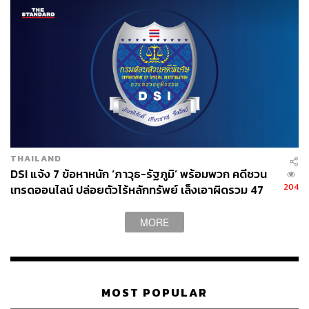
“ไม่ใช่ออกหมายเรียกตัวไปไต่สวนว่ากระทำผิดฐานละเมิด
อำนาจศาลหรือไม่ ดังเช่นในกรณีนี้ เพราะกรณีไม่เป็นการ
ละเมิดอำนาจศาลดังกล่าวข้างต้น” พนัส ระบุ
พิสูจน์อักษร: ลักษณ์นารา พักตร์เพียงจันทร์
อ้างอิง:
prachatai.com/journal/2019/08/84090
prachatai.com/journal/2019/08/84088
THAILAND
TAGS:
สื่อมวลชน
สมาชิกสภาผู้แทนราษฎร (สส.)
DSI แจ้ง 7 ข้อหาหนัก ‘ภาวุธ-รัฐภูมิ’ พร้อมพวก คดีชวน
เสรีภาพสื่อ
สฤณี อาชวานันทกุล
การถือหุ้นสื่อ
204
เทรดออนไลน์ ปล่อยตัวไร้หลักทรัพย์ เล็งเอาผิดรวม 47
สมาชิกสภาผู้แทนราษฎร
ราย
MORE
MOST POPULAR