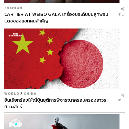
FASHION
CARTIER AT WEIBO GALA เครื่องประดับบนลุคพรม
...
แดงของแขกคนสำคัญ
WORLD
/
CHINA
จีนเรียกร้องให้ญี่ปุ่นยุติการพิจารณาครอบครองอาวุธ
...
นิวเคลียร์