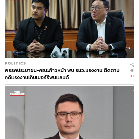
นอกจากนี้สุประดิษฐ์ได้เสนอขอให้ประธานแผนกคดีเลือกตั้งฯ
มีคำสั่งตั้งองค์คณะผู้พิพากษาศาลฎีกาเพื่อทำการไต่สวน
และพิจารณาคดีฐานละเมิดอำนาจศาล โดยเสนอให้ตั้ง ฉันท
วัธน์ วรทัต ผู้พิพากษาอาวุโสในศาลฎีกาเป็นเจ้าของสํานวน
พันธุ์เลิศ บุญเลี้ยง ผู้พิพากษาหัวหน้าคณะในศาลฎีกา ชัยชนะ
ตัญจพัฒน์กุล ผู้พิพากษาศาลฎีกา เป็นองค์คณะพิจารณาและ
พิพากษาคดีนี้
ด้านสฤณีให้ความเห็นว่า ตนเขียนบทความเพื่อวิจารณ์คำ
POLITICS
ตัดสินที่ออกมาแล้วเท่านั้น ด้วยความสุจริตใจ และด้วยเจตนา
พรรคประชาชน-คณะก้าวหน้า พบ รมว.แรงงาน ติดตาม
ดีต่อกระบวนการยุติธรรมและสังคมไทย เหมือนกับบทความ
92
คดีแรงงานเก็บเบอร์รีฟินแลนด์
ทุกชิ้นที่เขียนตลอดมา แต่กังวลว่าการตีความข้อหาละเมิด
อำนาจศาลโดยอนุมานว่าผู้วิจารณ์หมายถึงคดีอื่นๆ ใน
อนาคตด้วย อาจส่งผลให้การวิจารณ์คำตัดสินของศาลเป็นไป
ไม่ได้เลยในอนาคต เนื่องจากไม่ว่าจะคดีอะไร กฎหมายอะไร
ก็ย่อมมีคดีลักษณะเดียวกันเกิดขึ้นอีกได้ในอนาคตทั้งสิ้น
ด้าน พนัส ทัศนียานนท์ อดีตคณบดีคณะนิติศาสตร์
มหาวิทยาลัยธรรมศาสตร์ ได้กล่าวถึงกรณีการระบุความผิดนี้