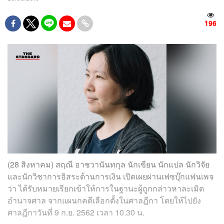
196
(28 สิงหาคม) สฤณี อาชวานันทกุล นักเขียน นักแปล นักวิจัย
และนักวิชาการอิสระด้านการเงิน เปิดเผยผ่านเฟซบุ๊กแฟนเพจ
ว่า ได้รับหมายเรียกเข้าให้การในฐานะผู้ถูกกล่าวหาละเมิด
อำนาจศาล จากแผนกคดีเลือกตั้งในศาลฎีกา โดยให้ไปยัง
ศาลฎีกาวันที่ 9 ก.ย. 2562 เวลา 10.30 น.