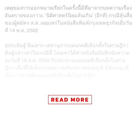
เหตุของการออกหมายเรียกในครั้งนี้มีที่มาจากบทความเรื่อง
อันตรายของภาวะ ‘นิติศาสตร์นิยมล้นเกิน’ (อีกที) กรณีหุ้นสื่อ
ของผู้สมัคร ส.ส. เผยแพร่ในหนังสือพิมพ์กรุงเทพธุรกิจเมื่อวัน
ที่ 14 พ.ค. 2562
สุประดิษฐ์ จีนเสวก เลขานุการแผนกคดีเลือกตั้งในศาลฎีกา
คือผู้กล่าวหาในกรณีนี้ โดยเขาได้ทำหนังสือบันทึกข้อความ
ลงวันที่ 16 ส.ค. 2562 ถึงประธานแผนกคดีเลือกตั้งในศาล
ฎีกา เพื่อชี้ให้เห็นว่าบทความดังกล่าวของสฤณี มีลักษณะที่
เป็นการพาดพิงแผนกคดีเลือกตั้งในศาลฎีกา
สุประดิษฐ์ให้เหตุผลในบันทึกข้อความว่า ในบทความมีการ
วิจารณ์ว่า
READ MORE
“ศาลฎีกาแผนกคดีเลือกตั้งมักง่ายในการตีความกฎหมาย
เกี่ยวกับลักษณะต้องห้ามมิให้ใช้สิทธิสมัครรับเลือกตั้งเป็น
สมาชิกสภาผู้แทนราษฎร กรณีบุคคลผู้นั้นเป็นเจ้าของหรือถือ
หุ้นในกิจการหนังสือพิมพ์หรือสื่อสารมวลชนใดๆ ตาม