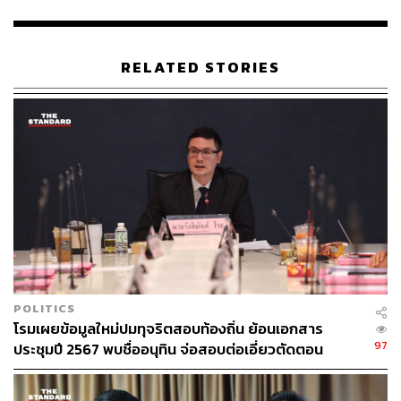
…การที่ผู้ประพันธ์เขียนบทความดังกล่าวจึงมีอิทธิพลเหนือ
ความรู้สึกของประชาชน หรือเหนือศาล หรือเหนือคู่ความ
RELATED STORIES
หรือเหนือพยานในระหว่างการพิจารณาคดีเกี่ยวกับสิทธิ
สมัครรับเลือกตั้ง ส.ส. เรื่องอื่นๆ ในอนาคต ซึ่งอาจมีประเด็น
อย่างเดียวกันกับคดีที่ผู้ประพันธ์ได้กล่าว หรือแสดงใน
บทความ”
ทั้งนี้ในบันทึกข้อความ สุประดิษฐ์ได้ยกเอาความหมายของ
คำว่า ‘มักง่าย’ และ ‘ตะพึดตะพือ’ ตามพจนานุกรม ฉบับ
ราชบัณฑิตยสถาน พ.ศ. 2542 มาประกอบการให้เหตุผลด้วย
และในบันทึกข้อความได้ระบุถึง ยุทธนา นวลจรัส
บรรณาธิการข่าวหนังสือพิมพ์กรุงเทพธุรกิจว่า เป็นผู้ร่วม
กระทำผิดตามประมวลกฎหมายอาญามาตรา 83 ด้วย ส่วน
POLITICS
กรณีของสฤณีนั้นเห็นว่า เข้าข่ายความผิดฐานละเมิดอำนาจ
โรมเผยข้อมูลใหม่ปมทุจริตสอบท้องถิ่น ย้อนเอกสาร
ศาล ตามประมวลกฎหมายวิธีพิจารณาความแพ่ง มาตรา 32
97
ประชุมปี 2567 พบชื่ออนุทิน จ่อสอบต่อเอี่ยวตัดตอน
(2)
ม.บูรพา หรือไม่