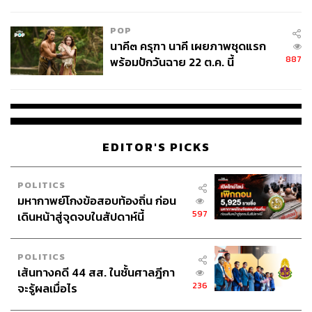
ไม่ใช่ผู้เดือดร้อนเสียหาย
POP
นาคี๓ ครุฑา นาคี เผยภาพชุดแรก
887
พร้อมปักวันฉาย 22 ต.ค. นี้
EDITOR'S PICKS
POLITICS
มหากาพย์โกงข้อสอบท้องถิ่น ก่อน
597
เดินหน้าสู่จุดจบในสัปดาห์นี้
POLITICS
เส้นทางคดี 44 สส. ในชั้นศาลฎีกา
236
จะรู้ผลเมื่อไร