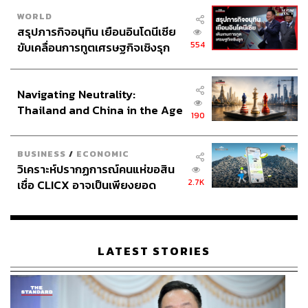
WORLD
สรุปภารกิจอนุทิน เยือนอินโดนีเซีย
554
ขับเคลื่อนการทูตเศรษฐกิจเชิงรุก
ประกาศหุ้นส่วนยุทธศาสตร์ไทย –
อินโดนีเซีย
Navigating Neutrality:
Thailand and China in the Age
190
of a New Global Order
BUSINESS
/
ECONOMIC
วิเคราะห์ปรากฏการณ์คนแห่ขอสิน
2.7K
เชื่อ CLICX อาจเป็นเพียงยอด
ภูเขาน้ำแข็ง ของปัญหาหนี้ครัว
เรือนไทยที่ถูกซุกไว้
LATEST STORIES