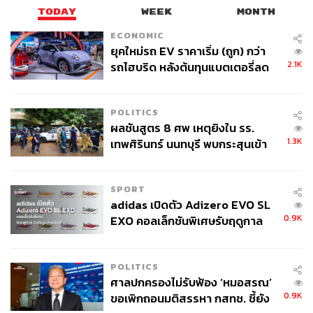
196
TODAY
WEEK
MONTH
ECONOMIC
ยุคใหม่รถ EV ราคาเริ่ม (ถูก) กว่า
ABOUT THE AUTHOR
2.1K
รถไฮบริด หลังต้นทุนแบตเตอรี่ลด
ลง - จีนแห่บุกตลาดเกิดใหม่
THE STANDARD TEAM
กองบรรณาธิการ THE STANDARD
POLITICS
ผลชันสูตร 8 ศพ เหตุยิงใน รร.
1.3K
เทพศิรินทร์ นนทบุรี พบกระสุนเข้า
จุดสำคัญ ‘ศีรษะ-หน้าอก’ ครูถูกยิง
4 นัด จากระยะไกล
SPORT
adidas เปิดตัว Adizero EVO SL
0.9K
EXO คอลเล็กชันพิเศษรับฤดูกาล
College Football
POLITICS
ศาลปกครองไม่รับฟ้อง ‘หมอสรณ’
0.9K
ขอเพิกถอนมติสรรหา กสทช. ชี้ยัง