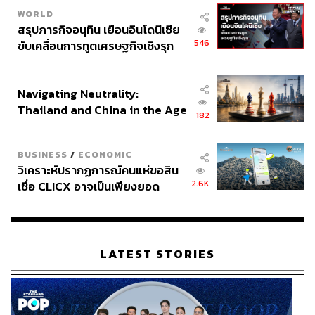
WORLD
สรุปภารกิจอนุทิน เยือนอินโดนีเซีย
546
ขับเคลื่อนการทูตเศรษฐกิจเชิงรุก
ประกาศหุ้นส่วนยุทธศาสตร์ไทย –
อินโดนีเซีย
Navigating Neutrality:
Thailand and China in the Age
182
of a New Global Order
BUSINESS
/
ECONOMIC
วิเคราะห์ปรากฏการณ์คนแห่ขอสิน
2.6K
เชื่อ CLICX อาจเป็นเพียงยอด
ภูเขาน้ำแข็ง ของปัญหาหนี้ครัว
เรือนไทยที่ถูกซุกไว้
LATEST STORIES