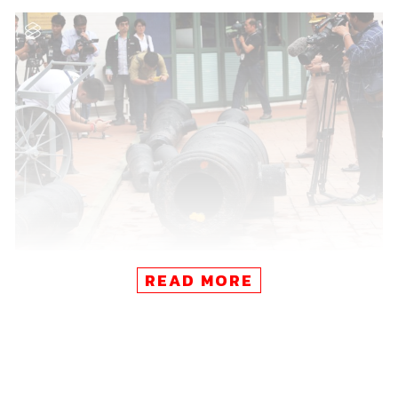
READ MORE
โดยทางกองทัพเรือได้ขุดพบกระบอกปืนใหญ่โบราณจาก
ดินที่ความลึกกว่า 2 เมตร กระบอกปืนใหญ่ที่ใหญ่ที่สุดมีน้ำ
หนักถึง 5 ตัน หรือ 5,000 กิโลกรัม เป็นปืนที่หล่อจากประเทศ
อังกฤษแล้วขายให้กับไทยในยุคต้นรัตนโกสินทร์ ความยาว
10 ฟุต ปากกระบอกกว้าง 10 นิ้ว มีตราสัญลักษณ์มงกุฎของ
ประเทศอังกฤษ และเลขปืนสลักวันที่และปีที่ผลิต