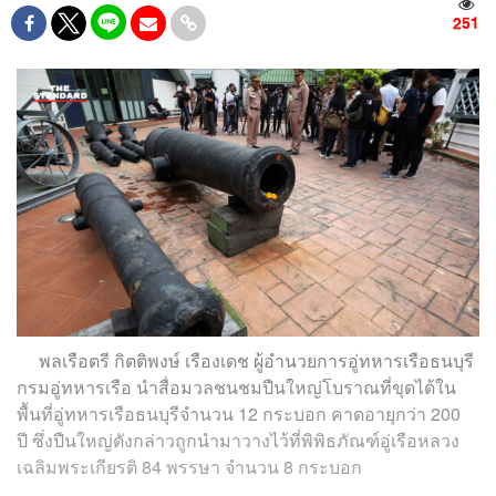
251
พลเรือตรี กิตติพงษ์ เรืองเดช ผู้อำนวยการอู่ทหารเรือธนบุรี
กรมอู่ทหารเรือ นำสื่อมวลชนชมปืนใหญ่โบราณที่ขุดได้ใน
พื้นที่อู่ทหารเรือธนบุรีจำนวน 12 กระบอก คาดอายุกว่า 200
ปี ซึ่งปืนใหญ่ดังกล่าวถูกนำมาวางไว้ที่พิพิธภัณฑ์อู่เรือหลวง
เฉลิมพระเกียรติ 84 พรรษา จำนวน 8 กระบอก