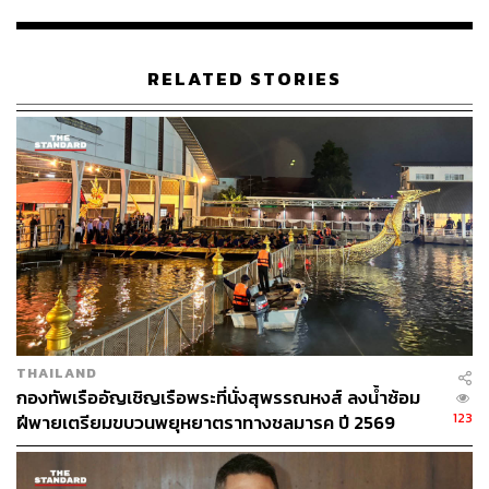
ดินมามากกว่า 130 ปี ยังอยู่ในสภาพดี เป็นปืนโบราณในยุคที่
ต้องอัดลูกปืนใหญ่ ดินปืนใส่ทางปากกระบอกปืน ในพื้นที่
บริเวณนี้เป็นพระนิเวศน์ของเจ้าพระยามหากษัตริย์ศึก หรือ
RELATED STORIES
รัชกาลที่ 1 ก่อนขึ้นเป็นปฐมกษัตริย์ของราชจักรีวงศ์ ที่มีการ
ทำโรงหล่อปืนใหญ่อาวุธต่างๆ ไว้สู้กับพม่าตั้งแต่สมัยสมเด็จ
พระเจ้าตากสินมหาราชที่หล่อเองโดยใช้สำริด รวมทั้งการซื้อ
ปืนจากอังกฤษเพื่อมาปกป้องชาติบ้านเมือง
THAILAND
กองทัพเรืออัญเชิญเรือพระที่นั่งสุพรรณหงส์ ลงน้ำซ้อม
123
ฝีพายเตรียมขบวนพยุหยาตราทางชลมารค ปี 2569