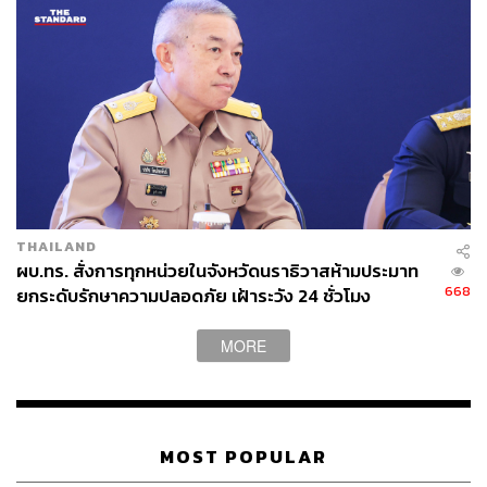
THAILAND
TAGS:
กองทัพเรือ
ป้อมวิไชยประสิทธิ์
ผบ.ทร. สั่งการทุกหน่วยในจังหวัดนราธิวาสห้ามประมาท
พิพิธภัณฑ์อู่เรือหลวงเฉลิมพระเกียรติ 84 พรรษา
668
ยกระดับรักษาความปลอดภัย เฝ้าระวัง 24 ชั่วโมง
อู่ทหารเรือธนบุรี
กรมอู่ทหารเรือ
ปืนใหญ่
โลหะกรรม
ปืนประจำเรือรบโบราณ
MORE
ป้อมปืนรักษาพระนคร
ป้อมวิไชยเยนทร์
MOST POPULAR