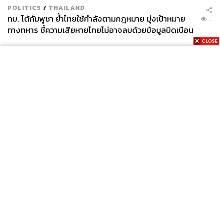
POLITICS
/
THAILAND
ทบ. โต้กัมพูชา ย้ำไทยใช้กำลังตามกฎหมาย มุ่งเป้าหมาย
...
ทางทหาร ชี้ความเสียหายไทยไม่อาจลบด้วยข้อมูลบิดเบือน
News
Wealth
Pop
Podcast
Video
Now
Opinion
Careers
Events
Privacy
About
Contact
Policy
FOR
ADVERTISING
MEMBERSHIP