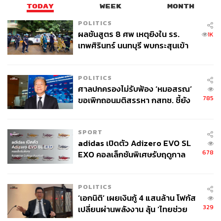
TODAY
WEEK
MONTH
POLITICS
250
ผลชันสูตร 8 ศพ เหตุยิงใน รร.
1K
เทพศิรินทร์ นนทบุรี พบกระสุนเข้า
จุดสำคัญ ‘ศีรษะ-หน้าอก’ ครูถูกยิง
ABOUT THE PHOTOGRAPHER
4 นัด จากระยะไกล
POLITICS
ฐานิส สุดโต
ศาลปกครองไม่รับฟ้อง ‘หมอสรณ’
บรรณาธิการภาพ ประจำสำนักข่าว THE
785
ขอเพิกถอนมติสรรหา กสทช. ชี้ยัง
STANDARD
ไม่ใช่ผู้เดือดร้อนเสียหาย
SPORT
adidas เปิดตัว Adizero EVO SL
678
EXO คอลเล็กชันพิเศษรับฤดูกาล
College Football
POLITICS
‘เอกนิติ’ เผยเงินกู้ 4 แสนล้าน โฟกัส
329
เปลี่ยนผ่านพลังงาน ลุ้น ‘ไทยช่วย
ไทยพลัส’ เฟส 2 รอประเมินความ