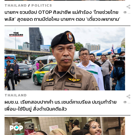
THAILAND
/
POLITICS
นายกฯ ชวนช้อป OTOP ศิลปาชีพ แม่ค้าร้อง ‘ไทยช่วยไทย
...
พลัส’ สุดยอด ถามมีต่อไหม นายกฯ ตอบ ‘เดี๋ยวจะพยายาม’
THAILAND
ผบช.น. เรียกสอบปากคำ นร.เซนต์คาเบรียล ปมรุมทำร้าย
...
เพื่อน-ใช้ปืนขู่ สั่งดำเนินคดีแล้ว