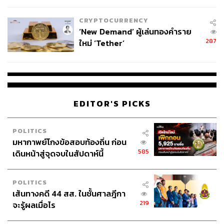
เหมาะสม
CRYPTOCURRENCY
‘New Demand’ ผู้เล่นทองคำราย
287
ใหม่ ‘Tether’
EDITOR'S PICKS
POLITICS
มหากาพย์โกงข้อสอบท้องถิ่น ก่อน
585
เดินหน้าสู่จุดจบในสัปดาห์นี้
POLITICS
เส้นทางคดี 44 สส. ในชั้นศาลฎีกา
219
จะรู้ผลเมื่อไร