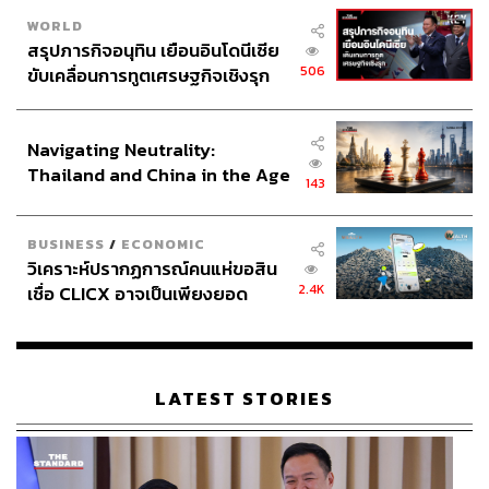
WORLD
สรุปภารกิจอนุทิน เยือนอินโดนีเซีย
506
ขับเคลื่อนการทูตเศรษฐกิจเชิงรุก
ประกาศหุ้นส่วนยุทธศาสตร์ไทย –
อินโดนีเซีย
Navigating Neutrality:
Thailand and China in the Age
143
of a New Global Order
BUSINESS
/
ECONOMIC
วิเคราะห์ปรากฏการณ์คนแห่ขอสิน
2.4K
เชื่อ CLICX อาจเป็นเพียงยอด
ภูเขาน้ำแข็ง ของปัญหาหนี้ครัว
เรือนไทยที่ถูกซุกไว้
LATEST STORIES