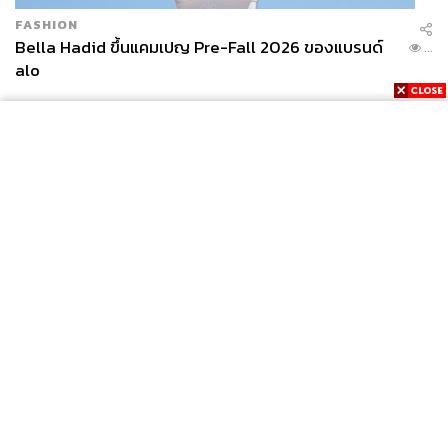
FASHION
Bella Hadid ขึ้นแคมเปญ Pre-Fall 2026 ของแบรนด์
...
alo
News
Wealth
Pop
Podcast
Video
Now
Opinion
Careers
Events
Privacy
About
Contact
Policy
FOR
ADVERTISING
MEMBERSHIP