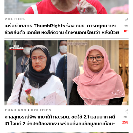
POLITICS
เครือข่ายสิทธิ ThumbRights ร้อง กมธ. การกฎหมายฯ
101
ช่วยส่งตัว เอกชัย หงส์กังวาน รักษานอกเรือนจำ หลังป่วย
หนักหลายโรค
THAILAND
/
POLITICS
ศาลอุทธรณ์พิพากษาให้ กอ.รมน. ชดใช้ 2.1 แสนบาท คดี
258
IO โจมตี 2 นักปกป้องสิทธิฯ พร้อมสั่งลบข้อมูลบิดเบือน-
โจมตีภายใน 7 วัน