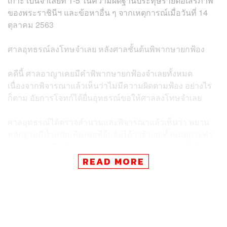
เกาะ เป็นจำเลยที่ 1-5 ในความผิดฐานประทุษร้ายต่อเสรีภาพ
ของพระราชินีฯ และข้อหาอื่น ๆ จากเหตุการณ์เมื่อวันที่ 14
ตุลาคม 2563
ศาลอุทธรณ์ลงโทษจำเลย หลังศาลชั้นต้นพิพากษายกฟ้อง
คดีนี้ ศาลอาญาเคยมีคำพิพากษายกฟ้องจำเลยทั้งหมด
เนื่องจากพิจารณาแล้วเห็นว่าไม่มีความผิดตามฟ้อง อย่างไร
ก็ตาม อัยการโจทก์ได้ยื่นอุทธรณ์ขอให้ศาลลงโทษจำเลย
ศาลอุทธรณ์ได้ตรวจสำนวนและพิจารณาแล้วเห็นว่า พยาน
หลักฐานมีน้ำหนักเพียงพอที่ยืนยันได้ว่าจำเลยทั้งหมดกระทำ
ความผิดจริง จึงมีคำพิพากษากลับคำตัดสินของศาลชั้นต้น
โดยมีคำสั่งลงโทษจำคุกจำเลย ดังนี้
READ MORE
เอกชัย หงส์กังวาน จำเลยที่ 1 ถูกตัดสินจำคุก 21 ปี
บุญเกื้อหนุน เป้าทอง พร้อมจำเลยอีก 3 คน ได้แก่ สุร
นาถ แป้นประเสริฐ, ชนาธิป ชัยชะยางกูร และ ภาณุ
ภัทร ไผ่เกาะ ถูกตัดสินจำคุกคนละ 16 ปี