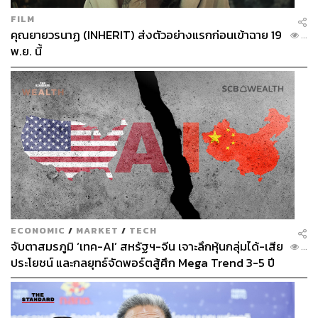
FILM
คุณยายวรนาฏ (INHERIT) ส่งตัวอย่างแรกก่อนเข้าฉาย 19
...
พ.ย. นี้
ECONOMIC
/
MARKET
/
TECH
จับตาสมรภูมิ ‘เทค-AI’ สหรัฐฯ-จีน เจาะลึกหุ้นกลุ่มได้-เสีย
...
ประโยชน์ และกลยุทธ์จัดพอร์ตสู้ศึก Mega Trend 3-5 ปี
ข้างหน้า