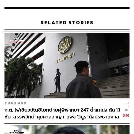
ฐานิส สุดโต
บรรณาธิการภาพ ประจำสำนักข่าว THE
STANDARD
RELATED STORIES
THAILAND
ก.ต. ไฟเขียวบัญชีโยกย้ายผู้พิพากษา 247 ตำแหน่ง ดัน ‘มี
346
ชัย-สรรพวิทย์’ คุมศาลอาญา-แพ่ง ‘วิธูร’ นั่งประธานศาล
อุทธรณ์