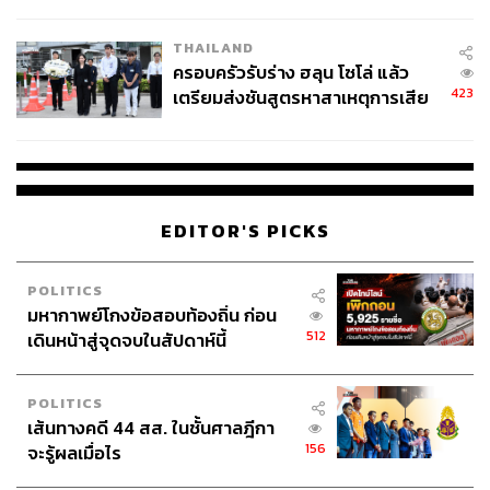
โลกภายใน 6 วัน
THAILAND
ครอบครัวรับร่าง ฮลุน โซโล่ แล้ว
423
เตรียมส่งชันสูตรหาสาเหตุการเสีย
ชีวิต
EDITOR'S PICKS
POLITICS
มหากาพย์โกงข้อสอบท้องถิ่น ก่อน
512
เดินหน้าสู่จุดจบในสัปดาห์นี้
POLITICS
เส้นทางคดี 44 สส. ในชั้นศาลฎีกา
156
จะรู้ผลเมื่อไร