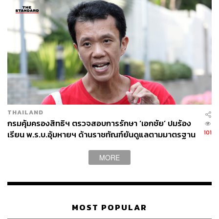
THAILAND
กรมคุ้มครองสิทธิฯ ตรวจสอบการรักษา ‘เอกชัย’ ปมร้อง
101
เรียน พ.ร.บ.อุ้มหายฯ ด้านราชทัณฑ์ยันดูแลตามมาตรฐาน
สากล
MORE
MOST POPULAR