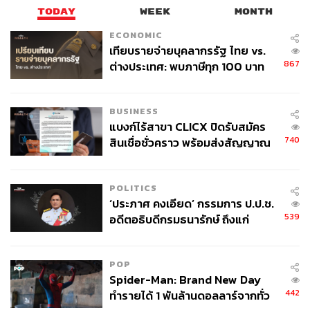
TODAY
WEEK
MONTH
ECONOMIC
เทียบรายจ่ายบุคลากรรัฐ ไทย vs.
867
ต่างประเทศ: พบภาษีทุก 100 บาท
ของคนไทยใช้ไปกับข้าราชการเฉียด
40 บาท
BUSINESS
แบงก์ไร้สาขา CLICX ปิดรับสมัคร
740
สินเชื่อชั่วคราว พร้อมส่งสัญญาณ
เตือนกลุ่มกู้เงินผิดวัตถุประสงค์-ให้
ข้อมูลเท็จ เตรียมดำเนินคดีเด็ดขาด
POLITICS
‘ประภาศ คงเอียด’ กรรมการ ป.ป.ช.
539
อดีตอธิบดีกรมธนารักษ์ ถึงแก่
อนิจกรรม
POP
Spider-Man: Brand New Day
442
ทำรายได้ 1 พันล้านดอลลาร์จากทั่ว