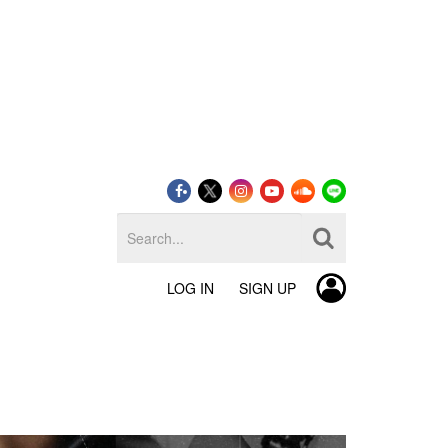
LOG IN
SIGN UP