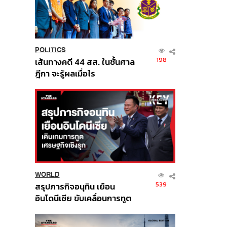
POLITICS
198
เส้นทางคดี 44 สส. ในชั้นศาล
ฎีกา จะรู้ผลเมื่อไร
WORLD
539
สรุปภารกิจอนุทิน เยือน
อินโดนีเซีย ขับเคลื่อนการทูต
เศรษฐกิจเชิงรุก ประกาศหุ้น
ส่วนยุทธศาสตร์ไทย –