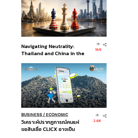
อินโดนีเซีย
Navigating Neutrality:
169
Thailand and China in the
Age of a New Global
Order
BUSINESS
/
ECONOMIC
2.6K
วิเคราะห์ปรากฏการณ์คนแห่
ขอสินเชื่อ CLICX อาจเป็น
เพียงยอดภูเขาน้ำแข็ง ของ