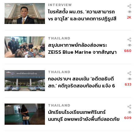
INTERVIEW
ไขรหัสตั้ง ผบ.ตร. ‘ความสามารถ
2K
vs อาวุโส’ และอนาคตการปฏิรูปสี
กากี กับ พล.ต.อ. เอก อังสนานนท์
THAILAND
สรุปมหากาพย์กล้องส่องพระ
660
ZEISS Blue Marine จากสัญญา
ผลิต 8.3 ล้าน สู่ข้อพิพาท ‘มา
เวลล์ฯ’ ฟ้อง ‘โทน บางแค’ ผิดนัด
THAILAND
จ่ายหนี้-แอบระบุแบรนด์
กองปราบฯ สอบเข้ม ‘อดีตอธิบดี
633
สถ.’ คดีทุจริตสอบท้องถิ่น แจ้ง 6
ข้อหาหนัก จ่อชง ป.ป.ช. 12 ส.ค. นี้
THAILAND
นักเรียนโรงเรียนเทพศิรินทร์
609
นนทบุรี อพยพเข้ายังพื้นที่ปลอดภัย
ชั่วคราว หลังเหตุใช้อาวุธปืนภายใน
โรงเรียนคลี่คลาย