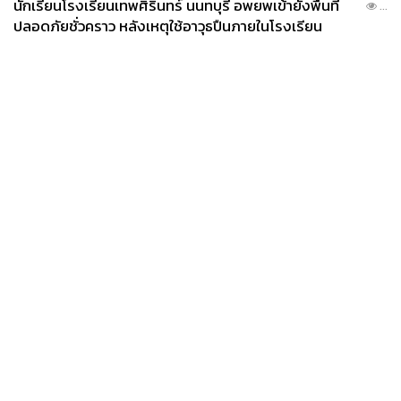
นักเรียนโรงเรียนเทพศิรินทร์ นนทบุรี อพยพเข้ายังพื้นที่
...
ปลอดภัยชั่วคราว หลังเหตุใช้อาวุธปืนภายในโรงเรียน
คลี่คลาย
News
Wealth
Pop
Podcast
Video
Now
Opinion
Careers
Events
Privacy
About
Contact
Policy
FOR
ADVERTISING
MEMBERSHIP