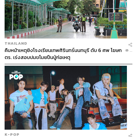
THAILAND
คืบหน้าเหตุยิงโรงเรียนเทพศิรินทร์นนทบุรี ดับ 6 ศพ โฆษก
...
ตร. เร่งสอบปมขโมยปืนปู่ก่อเหตุ
K-POP