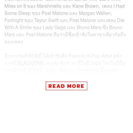
Miles on It ของ Marshmello และ Kane Brown, เพลง I Had
Some Sleep ของ Post Malone และ Morgan Wallen,
Fortnight ของ Taylor Swift และ Post Malone และเพลง Die
With A Smile ของ Lady Gaga และ Bruno Mars ซึ่ง Bruno
Mars และ Post Malone ถือว่ามีชื่อเข้าชิงในสาขาเดียวกันถึง
สองเพลง
อีกรางวัลที่ ROSÉ ได้เข้าชิงคือ Favorite K-Pop Artist หลัง
จากที่
BLACKPINK
เคยเข้าชิงสาขานี้ในปี 2022 โดยในปีนี้คู่
แข่งอื่นๆ มี ATEEZ, Jimin, RM และ Stray Kids ซึ่งรางวัล
American Music Awards ทุกสาขาจะเป็นการตัดสินผ่านผล
โหวตนับตั้งแต่วันนี้ถึง 15 พฤษภาคม
READ MORE
งาน American Music Awards 2025 จะเกิดขึ้นเช้าวันที่ 27
พฤษภาคมนี้ตามเวลาประเทศไทย ซึ่งจะได้ Jennifer Lopez
มารับหน้าที่พิธีกร โดยศิลปินที่ได้มีชื่อเสนอเข้าชิงมากสุดใน
ปีนี้คือ Kendrick Lamar ใน 8 สาขา