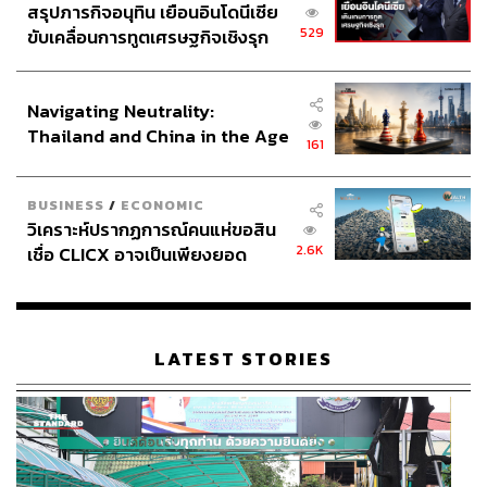
สรุปภารกิจอนุทิน เยือนอินโดนีเซีย
529
ขับเคลื่อนการทูตเศรษฐกิจเชิงรุก
ประกาศหุ้นส่วนยุทธศาสตร์ไทย –
อินโดนีเซีย
Navigating Neutrality:
Thailand and China in the Age
161
of a New Global Order
BUSINESS
/
ECONOMIC
วิเคราะห์ปรากฏการณ์คนแห่ขอสิน
2.6K
เชื่อ CLICX อาจเป็นเพียงยอด
ภูเขาน้ำแข็ง ของปัญหาหนี้ครัว
เรือนไทยที่ถูกซุกไว้
LATEST STORIES