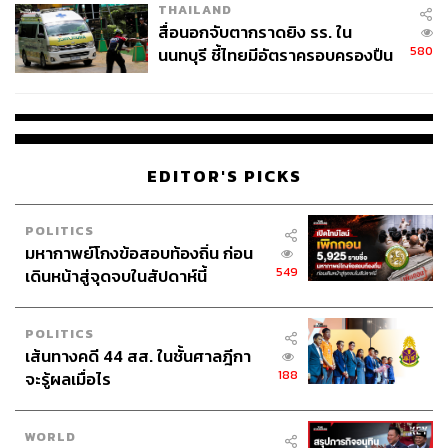
THAILAND
สื่อนอกจับตากราดยิง รร. ใน
580
นนทบุรี ชี้ไทยมีอัตราครอบครองปืน
สูงในระดับต้นของภูมิภาค
EDITOR'S PICKS
POLITICS
มหากาพย์โกงข้อสอบท้องถิ่น ก่อน
549
เดินหน้าสู่จุดจบในสัปดาห์นี้
POLITICS
เส้นทางคดี 44 สส. ในชั้นศาลฎีกา
188
จะรู้ผลเมื่อไร
WORLD